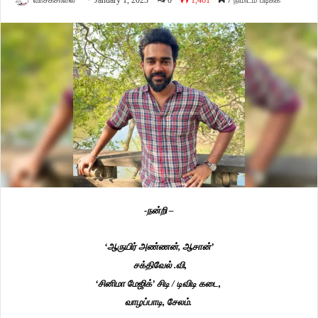
வாசகசாலை
January 1, 2023
0
1,461
7 நிமிடம் படிக்க
-நன்றி –
‘ஆருயிர் அண்ணன், ஆசான்’
சக்திவேல் .வி,
‘சினிமா மேஜிக்’ சிடி / டிவிடி கடை,
வாழப்பாடி, சேலம்.