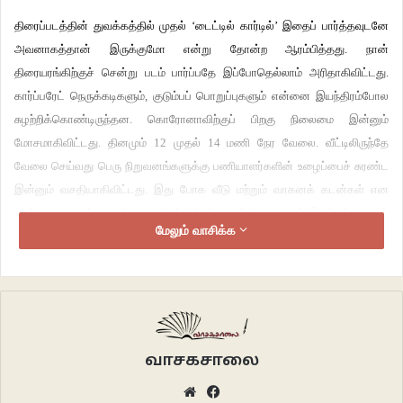
திரைப்படத்தின் துவக்கத்தில் முதல் ‘டைட்டில் கார்டில்’ இதைப் பார்த்தவுடனே
அவனாகத்தான் இருக்குமோ என்று தோன்ற ஆரம்பித்தது. நான்
திரையரங்கிற்குச் சென்று படம் பார்ப்பதே இப்போதெல்லாம் அரிதாகிவிட்டது.
கார்ப்பரேட் நெருக்கடிகளும், குடும்பப் பொறுப்புகளும் என்னை இயந்திரம்போல
சுழற்றிக்கொண்டிருந்தன. கொரோனாவிற்குப் பிறகு நிலைமை இன்னும்
மோசமாகிவிட்டது. தினமும் 12 முதல் 14 மணி நேர வேலை. வீட்டிலிருந்தே
வேலை செய்வது பெரு நிறுவனங்களுக்கு பணியாளர்களின் உழைப்பைச் சுரண்ட
இன்னும் வசதியாகிவிட்டது. இது போக வீடு மற்றும் வாகனக் கடன்கள் என
எதற்காக யாருக்காக வேலை செய்கிறேன் எனத் தெரியாமல் இலக்கற்று ஓடிக்
மேலும் வாசிக்க
கொண்டிருக்கிறேன். ஆனால், நல்ல சம்பளம். அந்த ஒன்றிக்காகத்தான்
இவ்வளவு ஓட்டங்களும்.
பல மாதங்கள் கழித்து கோவைக்கு மனைவி வீட்டிற்கு வந்திருந்தோம். வெளியாகி
இரண்டு வாரங்கள் ஆகி சிறப்பான விமர்சனங்களையும், வரவேற்பையும் பெற்று
ஓடிக்கொண்டிருந்த இந்தத் திரைப்படத்திற்குப் போயே ஆக வேண்டும் என்று
வாசகசாலை
மனைவி வற்புறுத்தியதால், இந்தப் படத்திற்கு வந்திருந்தோம். புதிய இயக்குநர்,
Website
Facebook
புதிய நடிகரின் படமென்றாலும் நல்ல கூட்டம். பல நாட்கள் கழித்து என்னை மறந்து