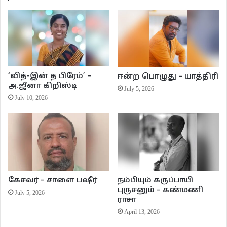
நாட்களில் அறிந்து கொண்டிருந்தேன். சிறுவயதிலிருந்து ஆண்கள் பள்ளியில்
படித்து, பின்பு கல்லூரிக்கு வந்தால் இங்கேயும் அனைவரும் ஆண்கள். அப்போது
உச்சத்தில் இருந்த தகவல் தொழில்நுட்பத் துறையிலேயே சேர்ந்திருக்கலாமோ
என்று உள்ளுக்குள் வருத்தப்பட்டுக்கொண்டிருந்தேன். பனிரெண்டாம் வகுப்பில்
கணினி அறிவியல் பாடம் எடுத்த சாரதா மிஸ்ஸை எனக்கு சுத்தமாகப் பிடிக்காது.
அதனாலேயே அந்தப் பாடத்தின் மேல் ஒரு வெறுப்பு வந்துவிட்டது.
‘வித்-இன் த பிரேம்’ –
ஈன்ற பொழுது – யாத்திரி
அதேவேளையில் இயந்திரவியல் துறையின் மீது எல்லாம் எனக்கு ஒரு
அ.ஜீனா கிறிஸ்டி
July 5, 2026
ஆர்வமுமில்லை. எனக்கு எதில் ஆர்வமென்று எனக்கே தெரியாது.
July 10, 2026
சொல்லப்போனால் எனக்கு எதிலுமே ஆர்வம் கிடையாது. பெரும்பாலானோர்
பொறியியல் துறையை தேர்வு செய்தார்கள்; அதனால் நானும் செய்தேன்.
அவ்வளவுதான்.
இந்தக் கடுப்பும், மத்தியான நேர மந்த நிலையும், தொடர் சொற்பொழிவும், மின்
சுற்றுகளும் மண்டைக்குள் குடைச்சலை ஏற்படுத்திக்கொண்டிருந்தன. பத்து
கேசவர் – சாளை பஷீர்
நம்பியும் கருப்பாயி
நாட்கள்தான் ஆகியிருந்ததால் சக மாணவர்களின் பெயர்கள் கூட இன்னும்
புருசனும் – கண்மணி
July 5, 2026
முழுதாக பரிட்சயமாகவில்லை. ஒரே பள்ளியிலிருந்து, ஒரே ஊரிலிருந்து, ஒரே
ராசா
April 13, 2026
மாநிலத்திலிருந்து வந்தவர்களெல்லாம் நட்பாகி இருந்தார்கள். எனக்கு அப்படி
எதும் அமையவில்லை. கல்லூரிக்கு எதிரில் சாலையைக் கடந்தால் விடுதி.