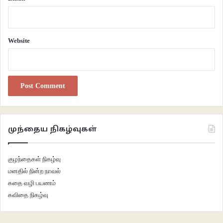
வாய்ப்பு அமைந்தது. பொறியியல் படிப்பது மட்டும்தான் வாழ்க்கையில் முன்னேற
ஒரே வழி என்று யாரோ அவனது உறவினர் கட்டாயப்படுத்தியதால் இங்கு வந்து
சேர்ந்திருக்கிறான். அவனது உடல் மொழியே வேறுமாதிரி இருக்கும். கல்லூரி
Website
வாழ்க்கைக்குப் புதிது என்பதால் எந்த விதிகளை மீறலாம், எதை மீறக்கூடாது
என்ற தயக்கங்கள் என்னைப் போன்றவர்களுக்கு இருந்தது. ஆனால், ஏற்கனவே
இரண்டு ஆண்டுகள் கல்லூரியில் படித்து வந்ததால் அவனுக்கு அந்தத்
தயக்கங்களோ பயங்களோ ஏதும் இல்லாமல் இருந்தது.
வகுப்பு முடிந்து நான் வெளியே வந்தேன். சனிக்கிழமை மாலை நான்கு மணி.
என்ன செய்வது, எங்கே போவது என்று தெரியவில்லை. ஊரும் புதிது,
முந்தைய நிகழ்வுகள்
நண்பர்களும் இல்லை. நாளை ஒரு நாள்தான் விடுமுறை என்றாலும் சில புதிய
மாணவர்களுக்கு தங்கள் வீட்டு ஞாபகம் தாங்காமல் ஊருக்கு பையை
குழந்தைகள் நிகழ்வு
தூக்கிக்கொண்டு போய்க்கொண்டிருந்தார்கள். சக்திவேல் டீக்கடையில் நின்று
மனதில் நின்ற நாவல்
புகை பிடித்துக் கொண்டிருந்தான். என்னைப் பார்த்ததும் அதை நீட்டினான். நான்
கதை வழி பயணம்
மறுத்துப் புன்னகைத்தேன். இருவரும் சாலையில் வேறு துறைப் பெண்கள்
கவிதை நிகழ்வு
போவதை வெறித்துப் பார்த்துக்கொண்டிருந்தோம். “படத்திற்குப் போலாமா?”
என்று சத்திவேல் கேட்டான். எப்படி நேரத்தைக் கழிப்பது என்று தெரியாத நான்