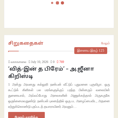
சிறுகதைகள்
மேலும்
இணைய இதழ் 125
வாசகசாலை
July 10, 2026
0
769
‘வித்-இன் த பிரேம்’ – அ.ஜீனா
கிறிஸ்டி
1 அன்று அவனது கல்லூரி நண்பன் வீட்டுப் புதுமனை புகுவிழா. ஒரு
கூட்டுக் கிளிகள் பல மரங்களுக்குப் பறந்த பின்னரும்‌ வலையின்
துணையால், அவ்வப்போது அலைகளின் அணுக்கத்தால் அருகருகே
ஒருங்கமைவதுண்டு. நண்பன் புலனத்தில் ஒரு பட அழைப்பைவிட, அதனை
ஏற்றுக்கொண்டு புறப்படத் தயாராயினர் அவனும்…
மேலும் வாசிக்க