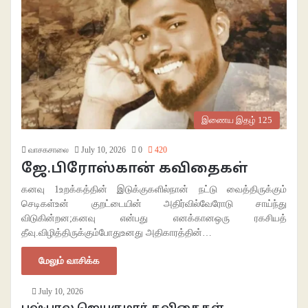
இணைய இதழ் 125
வாசகசாலை
July 10, 2026
0
420
ஜே.பிரோஸ்கான் கவிதைகள்
கனவு 1உறக்கத்தின் இடுக்குகளில்நான் நட்டு வைத்திருக்கும்
செடிகள்உன் குறட்டையின் அதிர்வில்வேரோடு சாய்ந்து
விடுகின்றன;கனவு என்பது எனக்கானஒரு ரகசியத்
தீவு.விழித்திருக்கும்போதுஉனது அதிகாரத்தின்…
மேலும் வாசிக்க
July 10, 2026