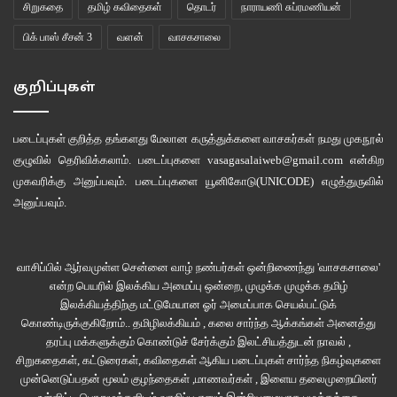
சிறுகதை
தமிழ் கவிதைகள்
தொடர்
நாராயணி சுப்ரமணியன்
பிக் பாஸ் சீசன் 3
வளன்
வாசகசாலை
குறிப்புகள்
படைப்புகள் குறித்த தங்களது மேலான கருத்துக்களை வாசகர்கள் நமது
முகநூல்
குழுவில்
தெரிவிக்கலாம். படைப்புகளை
vasagasalaiweb@gmail.com
என்கிற
முகவரிக்கு அனுப்பவும். படைப்புகளை
யூனிகோடு(UNICODE)
எழுத்துருவில்
அனுப்பவும்.
வாசிப்பில் ஆர்வமுள்ள சென்னை வாழ் நண்பர்கள் ஒன்றிணைந்து 'வாசகசாலை'
என்ற பெயரில் இலக்கிய அமைப்பு ஒன்றை, முழுக்க முழுக்க தமிழ்
இலக்கியத்திற்கு மட்டுமேயான ஓர் அமைப்பாக செயல்பட்டுக்
கொண்டிருக்குகிறோம்.. தமிழிலக்கியம் , கலை சார்ந்த ஆக்கங்கள் அனைத்து
தரப்பு மக்களுக்கும் கொண்டுச் சேர்க்கும் இலட்சியத்துடன் நாவல் ,
சிறுகதைகள், கட்டுரைகள், கவிதைகள் ஆகிய படைப்புகள் சார்ந்த நிகழ்வுகளை
முன்னெடுப்பதன் மூலம் குழந்தைகள் ,மாணவர்கள் , இளைய தலைமுறையினர்