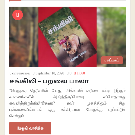
பதிப்பகம்
வாசகசாலை
September 18, 2020
0
1,660
சங்கிலி – பறவை பாலா
“பெருநகர நெரிசலின் போது, சிக்னலில் வரிசை கட்டி நிற்கும்
வாகனங்களில் அமர்ந்திருப்போரை எப்போதாவது
கவனித்திருக்கின்றீர்களா? எவர் முகத்திலும் சிறு
புன்னகையில்லாமல் ஒரு உக்கிரமான போருக்கு புறப்பட்டுச்
செல்லும்…
மேலும் வாசிக்க