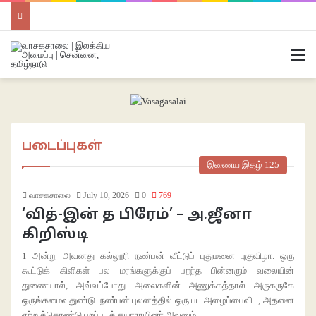
M
படைப்புகள்
இணைய இதழ் 125
வாசகசாலை
July 10, 2026
0
769
‘வித்-இன் த பிரேம்’ – அ.ஜீனா
கிறிஸ்டி
1 அன்று அவனது கல்லூரி நண்பன் வீட்டுப் புதுமனை புகுவிழா. ஒரு
கூட்டுக் கிளிகள் பல மரங்களுக்குப் பறந்த பின்னரும்‌ வலையின்
துணையால், அவ்வப்போது அலைகளின் அணுக்கத்தால் அருகருகே
ஒருங்கமைவதுண்டு. நண்பன் புலனத்தில் ஒரு பட அழைப்பைவிட, அதனை
ஏற்றுக்கொண்டு புறப்படத் தயாராயினர் அவனும்…