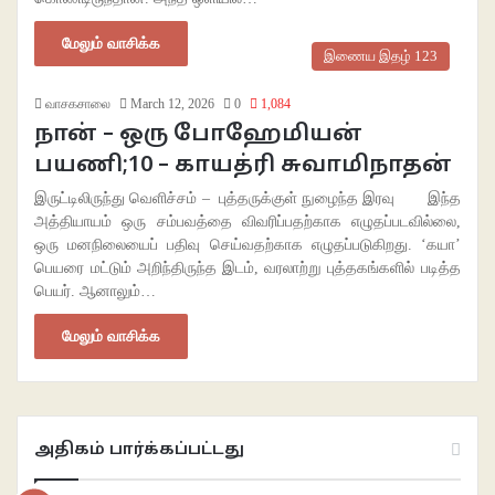
மேலும் வாசிக்க
இணைய இதழ் 123
வாசகசாலை
March 12, 2026
0
1,084
நான் – ஒரு போஹேமியன்
பயணி;10 – காயத்ரி சுவாமிநாதன்
இருட்டிலிருந்து வெளிச்சம் – புத்தருக்குள் நுழைந்த இரவு இந்த
அத்தியாயம் ஒரு சம்பவத்தை விவரிப்பதற்காக எழுதப்படவில்லை,
ஒரு மனநிலையைப் பதிவு செய்வதற்காக எழுதப்படுகிறது. ‘கயா’
பெயரை மட்டும் அறிந்திருந்த இடம், வரலாற்று புத்தகங்களில் படித்த
பெயர். ஆனாலும்…
மேலும் வாசிக்க
அதிகம் பார்க்கப்பட்டது