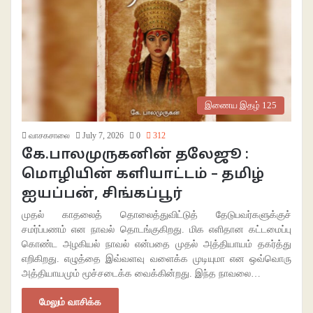
இணைய இதழ் 125
வாசகசாலை
July 7, 2026
0
312
கே.பாலமுருகனின் தலேஜூ :
மொழியின் களியாட்டம் – தமிழ்
ஐயப்பன், சிங்கப்பூர்
முதல் காதலைத் தொலைத்துவிட்டுத் தேடுபவர்களுக்குச்
சமர்ப்பணம் என நாவல் தொடங்குகிறது. மிக எளிதான கட்டமைப்பு
கொண்ட அழகியல் நாவல் என்பதை முதல் அத்தியாயம் தகர்த்து
எறிகிறது. எழுத்தை இவ்வளவு வளைக்க முடியுமா என ஒவ்வொரு
அத்தியாயமும் மூச்சடைக்க வைக்கின்றது. இந்த நாவலை…
மேலும் வாசிக்க