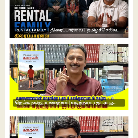
RENTAL FAMILY | திரைப்பார்வை | தமிழ்ச்செல்வன் ராஜேந்திரன் | வாசகசாலை | HIKARI| BRENDAN FRASER
தெய்வநல்லூர் கதைகள்|எழுத்தாளர் ஜா.ராஜகோபாலன் உரை|வாசகசாலை மாதாந்திர நிகழ்வு 76|இலக்கியம்|நாவல்