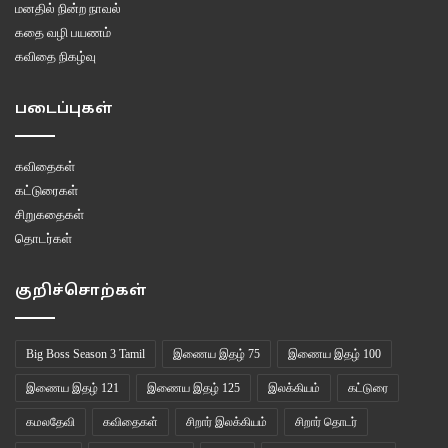
மனதில் நின்ற நாவல்
கதை வழி பயணம்
கவிதை நிகழ்வு
படைப்புகள்
கவிதைகள்
கட்டுரைகள்
சிறுகதைகள்
தொடர்கள்
குறிச்சொற்கள்
Big Boss Season 3 Tamil
இணைய இதழ் 75
இணைய இதழ் 100
இணைய இதழ் 121
இணைய இதழ் 125
இலக்கியம்
கட்டுரை
கமலதேவி
கவிதைகள்
சிறார் இலக்கியம்
சிறார் தொடர்