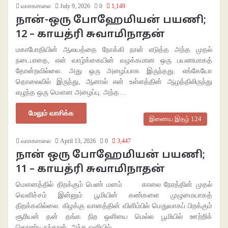
வாசகசாலை
July 9, 2026
0
1,149
நான்-ஒரு போஹேமியன் பயணி;
12 – காயத்ரி சுவாமிநாதன்
மகாபோதியின் ஆலயத்தை நோக்கி நான் எடுத்த அந்த முதல்
நடைபாதை, என் வாழ்க்கையின் வழக்கமான ஒரு பயணமாகத்
தோன்றவில்லை. அது ஒரு அழைப்பாக இருந்தது. எங்கேயோ
தொலைவில் இருந்து, ஆனால் என் உள்ளத்தின் ஆழத்திலிருந்து
எழுந்த ஒரு மௌன அழைப்பு. அந்த…
மேலும் வாசிக்க
இணைய இதழ் 124
வாசகசாலை
April 13, 2026
0
3,447
நான் ஒரு போஹேமியன் பயணி;
11 – காயத்ரி சுவாமிநாதன்
மெளனத்தில் திறக்கும் பெண் மனம் காலை நேரத்தின் முதல்
வெளிச்சம் இன்னும் பூமியின் கண்களை முழுமையாகத்
திறக்கவில்லை. கிழக்கு வானத்தின் விளிம்பில் மெதுவாகப் பிறக்கும்
சூரியன் தன் தங்க நிற ஒளியை மெல்ல பூமியில் ஊற்றிக்
கொண்டிருந்தான். அந்த ஒளியில்…