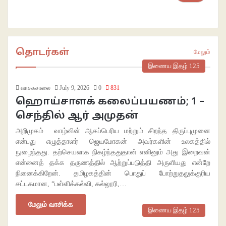
தொடர்கள்
மேலும்
இணைய இதழ் 125
வாசகசாலை
July 9, 2026
0
831
ஹொய்சாளக் கலைப்பயணம்; 1 –
செந்தில் ஆர் அமுதன்
அறிமுகம் வாழ்வின் ஆகப்பெரிய மற்றும் சிறந்த திருப்புமுனை
என்பது எழுத்தாளர் ஜெயமோகன் அவர்களின் உலகத்தில்
நுழைந்தது. தற்செயலாக நிகழ்ந்ததுதான் எனினும் அது இறைவன்
என்னைத் தக்க தருணத்தில் ஆற்றுப்படுத்தி அருளியது என்றே
நினைக்கிறேன். தமிழகத்தின் பொதுப் போற்றுதலுக்குரிய
சட்டகமான, “பள்ளிக்கல்வி, கல்லூரி,…
மேலும் வாசிக்க
இணைய இதழ் 125