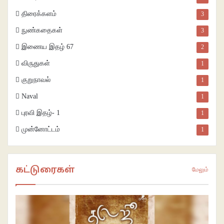
திரைக்களம்
3
நுண்கதைகள்
3
இணைய இதழ் 67
2
விருதுகள்
1
குறுநாவல்
1
Naval
1
புரவி இதழ்- 1
1
முன்னோட்டம்
1
கட்டுரைகள்
மேலும்