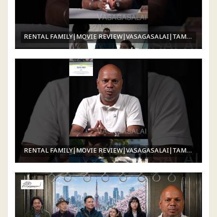
RENTAL FAMILY|MOVIE REVIEW|VASAGASALAI|TAMILSELVAN RAJENDREN
RENTAL FAMILY|MOVIE REVIEW|VASAGASALAI|TAMILSELVAN RAJENDREN