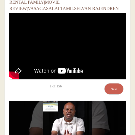
RENTAL FAMILY|MOVIE
REVIEW|VASAGASALAI|TAMILSELVAN RAJENDREN
1
of
156
Next