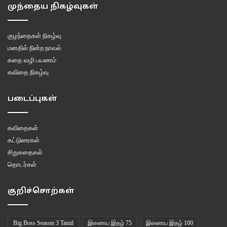
முந்தைய நிகழ்வுகள்
குழந்தைகள் நிகழ்வு
மனதில் நின்ற நாவல்
கதை வழி பயணம்
கவிதை நிகழ்வு
படைப்புகள்
கவிதைகள்
கட்டுரைகள்
சிறுகதைகள்
தொடர்கள்
குறிச்சொற்கள்
Big Boss Season 3 Tamil
இணைய இதழ் 75
இணைய இதழ் 100