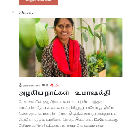
6 January
வாசகசாலை
0
557
அழகிய நாட்கள் – உமாஷக்தி
சென்னையின் ஒரு அடையாளமாக மாறிவிட்ட புத்தகக்
காட்சியின் ஆரம்பக் காலகட்டத்திலிருந்து பங்கேற்றது இனிய
நினைவுகளாக மனதின் நீங்கா இடத்தில் உள்ளது. என்னுடைய
பெற்றோர் புத்தக வாசிப்பை மிகவும் இளம் வயதிலேயே எனக்கு
அறிமுகப்படுத்தி விட்டனர். காரணம் அவர்களும் நல்ல