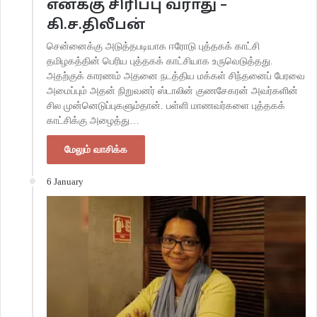
எனக்கு சிரிப்பு வராது –
கி.ச.திலீபன்
சென்னைக்கு அடுத்தபடியாக ஈரோடு புத்தகக் காட்சி
தமிழகத்தின் பெரிய புத்தகக் காட்சியாக உருவெடுத்தது.
அதற்குக் காரணம் அதனை நடத்திய மக்கள் சிந்தனைப் பேரவை
அமைப்பும் அதன் நிறுவனர் ஸ்டாலின் குணசேகரன் அவர்களின்
சில முன்னெடுப்புகளும்தான். பள்ளி மாணவர்களை புத்தகக்
காட்சிக்கு அழைத்து…
மேலும் வாசிக்க
6 January