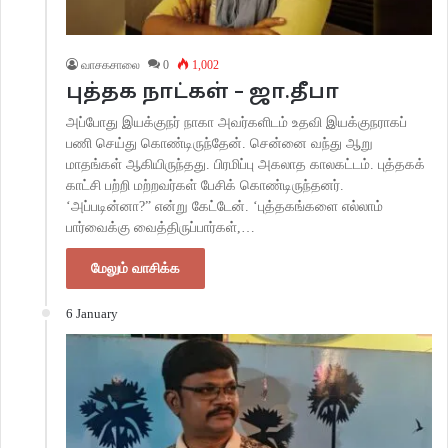
வாசகசாலை
0
1,002
புத்தக நாட்கள் – ஜா.தீபா
அப்போது இயக்குநர் நாகா அவர்களிடம் உதவி இயக்குநராகப்
பணி செய்து கொண்டிருந்தேன். சென்னை வந்து ஆறு
மாதங்கள் ஆகியிருந்தது. பிரமிப்பு அகலாத காலகட்டம். புத்தகக்
காட்சி பற்றி மற்றவர்கள் பேசிக் கொண்டிருந்தனர்.
‘அப்படின்னா?” என்று கேட்டேன். ‘புத்தகங்களை எல்லாம்
பார்வைக்கு வைத்திருப்பார்கள்,…
மேலும் வாசிக்க
6 January