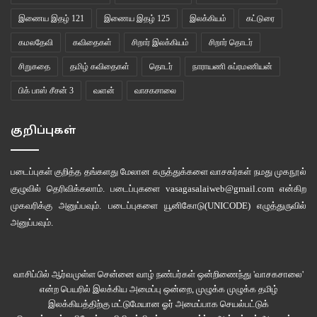
இணைய இதழ் 121
இணைய இதழ் 125
இலக்கியம்
கட்டுரை
கமலதேவி
கவிதைகள்
சிறார் இலக்கியம்
சிறார் தொடர்
சிறுகதை
தமிழ் கவிதைகள்
தொடர்
நாராயணி சுப்ரமணியன்
பிக் பாஸ் சீசன் 3
வளன்
வாசகசாலை
குறிப்புகள்
படைப்புகள் குறித்த தங்களது மேலான கருத்துக்களை வாசகர்கள் நமது
முகநூல்
குழுவில்
தெரிவிக்கலாம். படைப்புகளை
vasagasalaiweb@gmail.com
என்கிற
முகவரிக்கு அனுப்பவும். படைப்புகளை
யூனிகோடு(UNICODE)
எழுத்துருவில்
அனுப்பவும்.
வாசிப்பில் ஆர்வமுள்ள சென்னை வாழ் நண்பர்கள் ஒன்றிணைந்து 'வாசகசாலை'
என்ற பெயரில் இலக்கிய அமைப்பு ஒன்றை, முழுக்க முழுக்க தமிழ்
இலக்கியத்திற்கு மட்டுமேயான ஓர் அமைப்பாக செயல்பட்டுக்