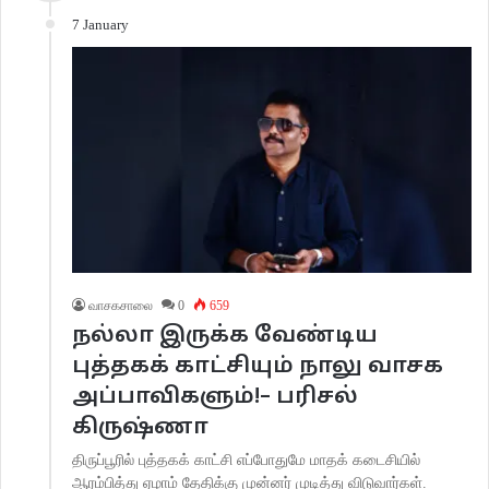
7 January
வாசகசாலை
0
659
­நல்லா இருக்க வேண்டிய
புத்தகக் காட்சியும் நாலு வாசக
அப்பாவிகளும்!– பரிசல்
கிருஷ்ணா
திருப்பூரில் புத்தகக் காட்சி எப்போதுமே மாதக் கடைசியில்
ஆரம்பித்து ஏழாம் தேதிக்கு முன்னர் முடித்து விடுவார்கள்.