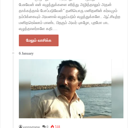
பேசுவேன் என் எழுத்துக்களை எரித்து அழித்தாலும் அதன்
தாக்கத்தால் பேசப்படுவேன்” தனியொரு மனிதனின் கர்வமும்
நம்பிக்கையும் அவனால் எழுதப்படும் எழுத்துக்களே.. ஆட்சியுற்ற
மனிதரெல்லாம் மாண்ட பிறகும் அவர் புகழோ, புறமோ பாட
எழுத்தாளர்களே கதி.…
மேலும் வாசிக்க
6 January
வாசகசாலை
0
518