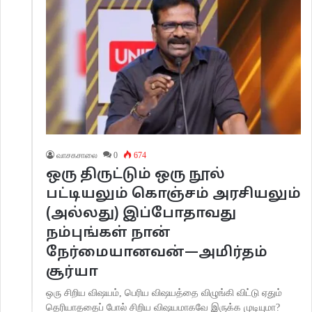
வாசகசாலை
0
674
ஒரு திருட்டும் ஒரு நூல்
பட்டியலும் கொஞ்சம் அரசியலும்
(அல்லது) இப்போதாவது
நம்புங்கள் நான்
நேர்மையானவன்—அமிர்தம்
சூர்யா
ஒரு சிறிய விஷயம், பெரிய விஷயத்தை விழுங்கி விட்டு ஏதும்
தெரியாததைப் போல் சிறிய விஷயமாகவே இருக்க முடியுமா?