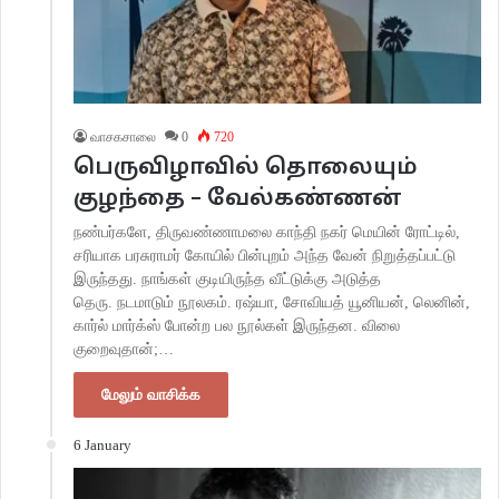
வாசகசாலை
0
720
பெருவிழாவில் தொலையும்
குழந்தை – வேல்கண்ணன்
நண்பர்களே, திருவண்ணாமலை காந்தி நகர் மெயின் ரோட்டில்,
சரியாக பரசுராமர் கோயில் பின்புறம் அந்த வேன் நிறுத்தப்பட்டு
இருந்தது. நாங்கள் குடியிருந்த வீட்டுக்கு அடுத்த
தெரு. நடமாடும் நூலகம். ரஷ்யா, சோவியத் யூனியன், லெனின்,
கார்ல் மார்க்ஸ் போன்ற பல நூல்கள் இருந்தன. விலை
குறைவுதான்;…
மேலும் வாசிக்க
6 January