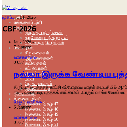
முகப்பு
முகப்பு
/
CBF-2026
எங்களைப் பற்றி
நிகழ்வுகள்
CBF-2026
முந்தைய நிகழ்வுகள்
தற்போதைய நிகழ்வுகள்
Jan
- 2026 -
எதிர்வரும் நிகழ்வுகள்
7 January
படைப்புகள்
சிறுகதைகள்
வாசகசாலை
குறுங்கதைகள்
0
657
கவிதைகள்
கட்டுரைகள்
­நல்லா இருக்க வேண்டிய புத்
தொடர்கள்
பத்தி
நேர்காணல்கள்
திருப்பூரில் புத்தகக் காட்சி எப்போதுமே மாதக் கடைசியில் ஆ
முன்னோட்டம்
நாள். ஒவ்வொரு புத்தகக் காட்சியின் போதும் வாங்க வேண்டிய 
திரைக்களம்
இணைய இதழ்
மேலும் வாசிக்க
இணைய இதழ் 47
6 January
இணைய இதழ் 48
இணைய இதழ் 49
வாசகசாலை
இணைய இதழ் 50
0
737
இணைய இதழ் 51