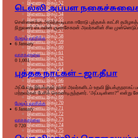
இணைய இதழ் 52
டெல்லி அப்பள நகைச்சுவைக்கு
இணைய இதழ் 53
இணைய இதழ் 54
இணைய இதழ் 55
சென்னைக்கு அடுத்தபடியாக ஈரோடு புத்தகக் காட்சி தமிழகத
இணைய இதழ் 56
நிறுவனர் ஸ்டாலின் குணசேகரன் அவர்களின் சில முன்னெடுப்
இணைய இதழ் 57
இணைய இதழ் 58
மேலும் வாசிக்க
இணைய இதழ் 59
6 January
இணைய இதழ் 60
இணைய இதழ் 61
வாசகசாலை
இணைய இதழ் 62
0
1,001
இணைய இதழ் 63
இணைய இதழ் 64
புத்தக நாட்கள் – ஜா.தீபா
இணைய இதழ் 65
இணைய இதழ் 66
இணைய இதழ் 67
அப்போது இயக்குநர் நாகா அவர்களிடம் உதவி இயக்குநராகப் பண
இணைய இதழ் 68
மற்றவர்கள் பேசிக் கொண்டிருந்தனர். ‘அப்படின்னா?” என்று கே
இணைய இதழ் 69
இணைய இதழ் 70
மேலும் வாசிக்க
இணைய இதழ் 71
6 January
இணைய இதழ் 72
இணைய இதழ் 73
வாசகசாலை
இணைய இதழ் 74
0
720
இணைய இதழ் 75
இணைய இதழ் 76