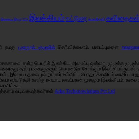
இலக்கியம்
கவிதைகள
கட்டுரை
கமலதேவி
இணைய இதழ் 125
கள் நமது
முகநூல் குழுவில்
தெரிவிக்கலாம். படைப்புகளை
vasagas
சகசாலை' என்ற பெயரில் இலக்கிய அமைப்பு ஒன்றை, முழுக்க முழுக்க 
அனைத்து தரப்பு மக்களுக்கும் கொண்டுச் சேர்க்கும் இலட்சியத்துடன
்கள் , இளைய தலைமுறையினர் உள்ளிட்ட பொதுமக்களிடம் வாசிப்பு எ
்வம் ஏற்படுத்தி கலந்துரையாட வைப்பதன் மூலமும் இலக்கியம், கலை 
 வாசிக்க...
த்தளம் வடிவமைத்தவர்கள்
Arka Techknowledges Pvt Ltd