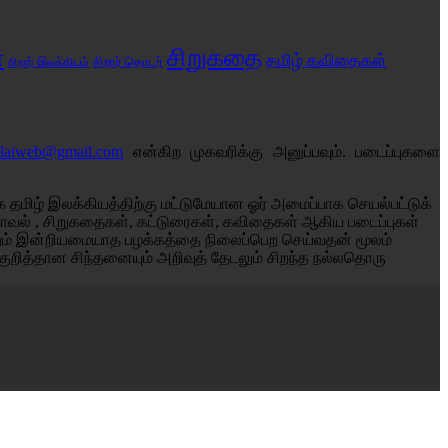
சிறுகதை
்
தமிழ் கவிதைகள்
சிறார் இலக்கியம்
சிறார் தொடர்
alaiweb@gmail.com
என்கிற முகவரிக்கு அனுப்பவும். படைப்புகளை
தமிழ் இலக்கியத்திற்கு மட்டுமேயான ஓர் அமைப்பாக செயல்பட்டுக்
் நாவல் , சிறுகதைகள், கட்டுரைகள், கவிதைகள் ஆகிய படைப்புகள்
னும் இன்றியமையாத பழக்கத்தை நிலைப்பெற செய்வதன் மூலம்
குறித்தான சிந்தனையும் அறிவுத் தேடலும் சிறந்த நல்லதொரு