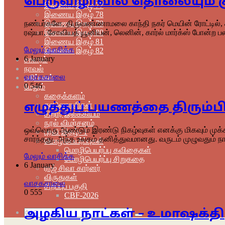
பெருவிழாவில் தொலையும் 
இணைய இதழ் 77
இணைய இதழ் 78
இணைய இதழ் 79
நண்பர்களே, திருவண்ணாமலை காந்தி நகர் மெயின் ரோட்டில், சரிய
இணைய இதழ் 80
ரஷ்யா, சோவியத் யூனியன், லெனின், கார்ல் மார்க்ஸ் போன்ற
இணைய இதழ் 81
மேலும் வாசிக்க
இணைய இதழ் 82
6 January
சாளரம்
நாவல்
வாசகசாலை
பதிப்பகம்
0
546
மேலும்
கதைக்களம்
காணொளிகள்
எழுத்துப் பயணத்தை திரும்பி 
சிறார் இலக்கியம்
நூல் விமர்சனம்
ஒவ்வொரு ஆண்டும் இரண்டு நிகழ்வுகள் எனக்கு மிகவும் முக்
புரவி இதழ்- 1
சார்ந்தது. அந்த உலகம் தனித்துவமானது. வருடம் முழுவதும் நான
மொழிபெயர்ப்புகள்
மொழிபெயர்ப்பு கவிதைகள்
மேலும் வாசிக்க
மொழிபெயர்ப்பு சிறுகதை
6 January
ராஜ் சிவா கார்னர்
விருதுகள்
வாசகசாலை
சிறப்புப் பகுதி
0
555
CBF-2026
அழகிய நாட்கள் – உமாஷக்தி
தேடு