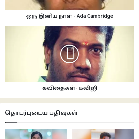
ஆளுக்கு இரண்டு சோடா பாட்டில் மூடிகளை கம்போஸ் விளையாட்டின்
ஒரு இனிய நாள் - Ada Cambridge
வட்டத்துக்குள் செலுத்திவிட்டு ஆடுவதற்கு இருவரும் தயாராக நின்றிருந்தார்கள்.
ஆட்டத்தின் விதியின் படி வரிசையில் அடிக்க நிர்ணயிக்கப்பட்ட கோட்டில் இருந்து
கம்போஸ் வட்டத்திற்குள் குறுக்காக போடப்பட்டிருக்கும் கோட்டை நோக்கி
ஆளுக்கொரு சோடா மூடியை சிறுவர்கள் வீசி எறிந்தனர். கோட்டை உரசாமல்
விளிம்பு வரை செல்லும் சோடா மூடியை வைத்து தங்களுக்கான இடத்தை
சிறுவர்கள் பிடித்துக் கொண்டனர். கம்போஸ் ஆட்டத்தில் கொக்கோகோலா,
தம்ஸ்சப் சோடா மூடிகளுக்கென்று தனி மதிப்பு இருந்தது. ஐந்து சாதாரண சோடா
மூடிகளுக்கு ஒரு கொக்கோகோலா, தம்ஸ்சப் சோடா மூடி சமம் என்று சிறுவர்கள்
கணக்கு வைத்திருந்தார்கள். ஆட்டத்திலும் கூட அதிக கொக்கோகோலா சோடா
கவிதைகள்- கவிஜி
மூடியை அள்ளுவதில் தான் சிறுவர்கள் கண்ணாக இருந்தார்கள். பெப்சி,
ஃபேண்டா சோடா மூடிகள் எல்லாம் ஆட்டத்தில் சில்லறைகளாக தான்
கருதப்பட்டன.
தொடர்புடைய பதிவுகள்
வட்டத்திற்குள் இருக்கும் மொத்த சோடா மூடிகளை அல்லது ஒரு சோடா மூடியை
மட்டும் வட்டத்துக்குள் இருந்து தனியாக வெளியே துள்ளி குதிக்க வைக்க