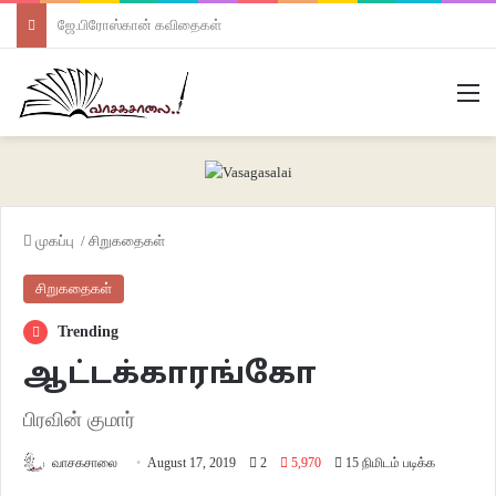
ஜே.பிரோஸ்கான் கவிதைகள்
M
முகப்பு
/
சிறுகதைகள்
சிறுகதைகள்
Trending
ஆட்டக்காரங்கோ
பிரவின் குமார்
வாசகசாலை
August 17, 2019
2
5,970
15 நிமிடம் படிக்க