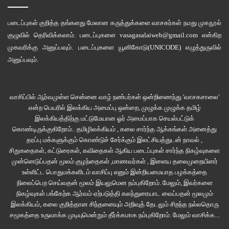
……
படைப்புகள் குறித்த தங்களது மேலான கருத்துக்களை வாசகர்கள் நமது
முகநூல்
“எழிலக்கா…. எழிலக்கா… புக்கு எத்துனு வந்துட்டியா”
குழுவில்
தெரிவிக்கலாம். படைப்புகளை
vasagasalaiweb@gmail.com
என்கிற
முகவரிக்கு அனுப்பவும். படைப்புகளை
யூனிகோடு(UNICODE)
எழுத்துருவில்
அனுப்பவும்.
பைண்டிங் செய்யக் கொடுத்திருந்த பாடப் புத்தகங்களை மீட்க வீட்டிற்குள்
நுழைந்தாள் வினோதினி. எழிலரசி பைண்டிங் செய்யும் கம்பெனியில் வேலை
செய்வதாலும், எழிலின் அப்பா சினிமா போஸ்டர் ஒட்டுவதாலும் வீட்டில்
வாசிப்பில் ஆர்வமுள்ள சென்னை வாழ் நண்பர்கள் ஒன்றிணைந்து 'வாசகசாலை'
எப்பொழுதுமே பசையின் வாசம் சூழ்ந்து கொண்டே இருக்கும். அவ்வாசத்தை
என்ற பெயரில் இலக்கிய அமைப்பு ஒன்றை, முழுக்க முழுக்க தமிழ்
உணர்ந்ததும் வினோதினியின் முகம் சிறு கோணல்களை வரைந்தது. அடுப்பில்
இலக்கியத்திற்கு மட்டுமேயான ஓர் அமைப்பாக செயல்பட்டுக்
இருந்து சோற்றை வடித்துக் கொண்டிருந்த எழிலரசி முறைத்துக் கொண்டே
கொண்டிருக்குகிறோம்.. தமிழிலக்கியம் , கலை சார்ந்த ஆக்கங்கள் அனைத்து
வினோதினியைப் பார்த்தாள்.
தரப்பு மக்களுக்கும் கொண்டுச் சேர்க்கும் இலட்சியத்துடன் நாவல் ,
சிறுகதைகள், கட்டுரைகள், கவிதைகள் ஆகிய படைப்புகள் சார்ந்த நிகழ்வுகளை
முன்னெடுப்பதன் மூலம் குழந்தைகள் ,மாணவர்கள் , இளைய தலைமுறையினர்
உள்ளிட்ட பொதுமக்களிடம் வாசிப்பு எனும் இன்றியமையாத பழக்கத்தை
நிலைப்பெற செய்வதன் மூலம் இயலுமென நம்புகிறோம். மேலும், இவர்களை
நிகழ்வுகள் பங்கேற்க ஆர்வம் ஏற்படுத்தி கலந்துரையாட வைப்பதன் மூலமும்
இலக்கியம், கலை குறித்தான சிந்தனையும் அறிவுத் தேடலும் சிறந்த நல்லதொரு
சமூகத்தை உருவாக்க முடியுமென்றும் தீர்க்கமாக நம்புகிறோம்.
மேலும் வாசிக்க...