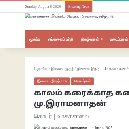
Sunday, August 9 2026
Breaking News
முகப்பு
எங்களைப் பற்றி
நிகழ்வுகள்
படைப்புகள்
முகப்பு
/
இணைய இதழ்
/
இணைய இதழ் 114
/
காலம் கரைக
இணைய இதழ் 114
தொடர்கள்
காலம் கரைக்காத கண
மு.இராமனாதன்
தொடர் | வாசகசாலை
வாசகசாலை
June 4, 2025