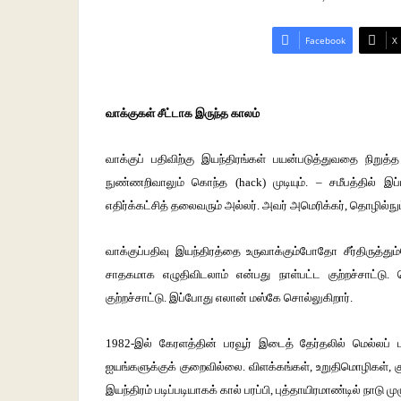
Facebook
X
வாக்குகள் சீட்டாக இருந்த காலம்
வாக்குப் பதிவிற்கு இயந்திரங்கள் பயன்படுத்துவதை நிறு
நுண்ணறிவாலும் கொந்த (hack) முடியும். – சமீபத்தில் 
எதிர்க்கட்சித் தலைவரும் அல்லர். அவர் அமெரிக்கர், தொழில்நு
வாக்குப்பதிவு இயந்திரத்தை உருவாக்கும்போதோ சீர்திருத்தும
சாதகமாக எழுதிவிடலாம் என்பது நாள்பட்ட குற்றச்சாட்டு.
குற்றச்சாட்டு. இப்போது எலான் மஸ்கே சொல்லுகிறார்.
1982-இல் கேரளத்தின் பரவூர் இடைத் தேர்தலில் மெல்லப் 
ஐயங்களுக்குக் குறைவில்லை. விளக்கங்கள், உறுதிமொழிகள், கு
இயந்திரம் படிப்படியாகக் கால் பரப்பி, புத்தாயிரமாண்டில் நாடு மு