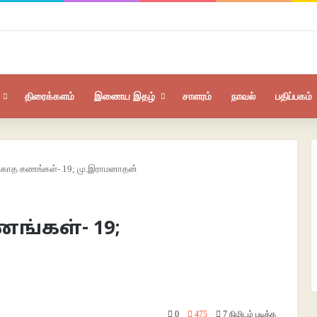
திரைக்களம்
இணைய இதழ்
சாளரம்
நாவல்
பதிப்பகம்
்காத கணங்கள்- 19; மு.இராமனாதன்
ங்கள்- 19;
0
475
7 நிமிடம் படிக்க