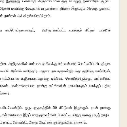
ை இருந்தது. பள்ளிக்கு அருகாமையில் ஒரு பொதுத் தண்ணீர்க் குழாய்
றரை மணிக்கு மேல்தான் வருவார்கள். நீங்கள் இருவரும் அதற்கு முன்னர்
ர். நாங்கள் அவ்விதமே செய்தோம்.
ுவரொட்டிகளையும், பெரிதாக்கப்பட்ட வாக்குச் சீட்டின் மாதிரிச்
ின. அதிமுகவின் சார்பாக ஏ.சிவக்குமார் என்பவர் போட்டியிட்டார். திமுக
யில் அங்கம் வகித்தார். மதுரை நாடாளுமன்றத் தொகுதிக்கு காங்கிரஸ்,
ம்.பி.யான ஏ.ஜி.சுப்பராமனுக்கு டிக்கெட் கொடுத்திருந்தது. மார்க்சிஸ்ட்
கொண்ட என்.சங்கரய்யா. நான்கு கட்சிகளின் முகவர்களும் வாக்குப் பதிவு
ந்தனர்.
ிடவேண்டும். ஒரு புத்தகத்தில் 50 சீட்டுகள் இருக்கும். நான் நான்கு
்டிகள் காலியாக இருப்பதை முகவர்களிடம் காட்டிய பிறகு அதை மூடித் தாழிட
ம் காட்ட வேண்டும். அதை அவர்கள் குறித்துக்கொள்ளலாம்.