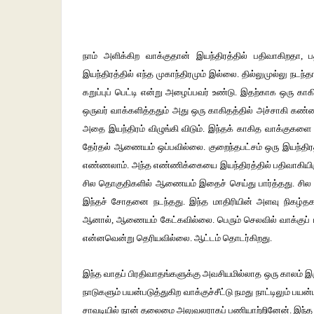
நாம் அளிக்கிற வாக்குதான் இயந்திரத்தில் பதிவாகிறதா
இயந்திரத்தில் எந்த முகாந்திரமும் இல்லை. தில்லுமுல்லு நட
கறுப்புப் பெட்டி என்று அழைப்பவர் உண்டு. இதற்காக ஒரு காகித
ஒருவர் வாக்களித்ததும் அது ஒரு காகிதத்தில் அச்சாகி கண்ணா
அதை இயந்திரம் விழுங்கி விடும். இந்தக் காகித வாக்குகள
தேர்தல் ஆணையம் ஒப்பவில்லை. குறைந்தபட்சம் ஒரு இயந்தி
எண்ணலாம். அந்த எண்ணிக்கையை இயந்திரத்தில் பதிவாகியிரு
சில தொகுதிகளில் ஆணையம் இதைச் செய்து பார்த்தது. சில தே
இந்தச் சோதனை நடந்தது. இந்த மாதிரியின் அளவு நிகழ்தகவு (
ஆனால், ஆணையம் கேட்கவில்லை. பெரும் செலவில் வாக்குப் 
என்னவென்று தெரியவில்லை. ஆட்டம் தொடர்கிறது.
இந்த வாதப் பிரதிவாதங்களுக்கு அவசியமில்லாத ஒரு காலம் இரு
நாடுகளும் பயன்படுத்துகிற வாக்குச்சீட்டு நமது நாட்டிலும் பயன்
சாவடியில் நான் தலைமை அலுவலராகப் பணியாற்றினேன். இந்த 