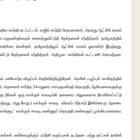
ரா காந்தி சுடப்பட்டார். ராஜீவ் காந்தி பிரதமரானார். அவரது ஆட்சிக் காலம்
நாடாளுமன்றத்தைக் கலைத்துவிட்டுத் தேர்தலைச் சந்தித்தார். தமிழகத்தில்
மெரிக்கா சென்றார். தமிழகத்திலும் ஆட்சிக் காலம் ஓராண்டு இருந்தது.
ிட்டு தேர்தலைச் சந்தித்தார். அதிமுக- காங்கிரஸ் கூட்டணி அமைத்தன.
 பணியாற்ற விருப்பம் தெரிவித்திருந்தேன். அரசின் பழுப்புக் காகிதத்தில்
ி, அதனைச் சார்ந்த 24-மதுரை பாராளுமன்றத் தொகுதி, ஆகியவைகளுக்கு
்கு நீங்கள் ஒரு வாக்குச் சாவடியில் தலைமை அலுவலராக நியமிக்கப்பட்டு
ணை வந்தது, அது வேறு.) வாக்குச் சாவடி விவரம் பிற்பாடு இன்னொரு ஆணை
விளாங்குடி’. வாக்குச் சாவடி எண்ணும் தொகுதி எண்களும் முக்கியமானவை.
கள். எல்லோருக்கும் பயிற்சி வகுப்புகள் நடந்தன. பத்து நாட்கள் நகரின்