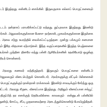
டர் இருந்தது. என்னிடம் சைக்கிள். இருவருமாக எல்லாப் பொருட்களையும்
டடம். நன்றாகப் பராமரிக்கப்பட்டு வந்தது. துப்புரவாக இருந்தது. இரண்டு
ார்கள். அலுவலர்களுக்கான மேசை- நாற்காலி, முகவர்களுக்கான இருக்கை
. அவை சற்று உயரத்தில் வைக்கப்பட்டிருந்தன. மூன்று பக்கமும் கனமான
ும் இதே விதமான ஏற்பாடுகள். இந்த வகுப்பறைகளில் இருந்த பெஞ்சுகளை
ியர்கள் முந்தின தினமே வந்து பள்ளி ஆசிரியர்களின் உதவியோடு ஒழுங்கு
ரியர் சொன்னார்.
அவரது கணவர் வந்திருந்தார். இருவரும் பொருட்களை என்னிடம்
அலுவலரும் விடைபெற்றுக் கொண்டார். அவர்களுக்கு வீட்டில் பிள்ளைகள்
ொருட்களுக்கும் நான்தான் ராக்காவல். இரண்டு சாவடிக்கும் சேர்த்து ஒரு
ிட்டார். அவரது சீருடை விரைப்பாக இருந்தது. அதிலும் விரைப்பான சல்யூட்
ருப்பித் தர எனக்குத் தெரியவில்லை. காவலரும் என்னுடன் பள்ளியில்
, துண்டு, சோப்பு, சீப்பு முதலானவற்றை அடைத்துக்கொண்டு போயிருந்தேன்.