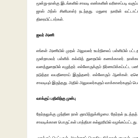
மூன்று-நான்கு இடங்களில் சாவடி எண்களின் வரிசைப்படி வகுப்பு
ஜாஸ் அர்ஸ் சினிமாஸ்) நடந்தது. மதுரை நகரின் வட்டாட
திரையிட்டார்கள்.
ஐவர்
அணி
எங்கள் அணியில் முதல் அலுவலர் உயர்நிலைப் பள்ளியில் பட
மூன்றாமவர் பள்ளிக் கல்வித் துறையில் கணக்காளர். நான்க
வனத்துறையில் எழுத்தர். எல்லோருக்கும் நிர்ணயிக்கப்பட்ட ப
நடுத்தர வயதினராய் இருந்தனர். எல்லோரும் ஆண்கள். ஏன
சாவடியும் இருந்தது. அதில் அலுவலர்களும் வாக்காளர்களும் ப
வாக்குப்
பதிவிற்கு
முன்பு
தேர்தலுக்கு முந்தின நாள் ஞாயிற்றுக்கிழமை. தேர்தல் நட
சாவடிக்கான பொருட்கள் பாத்திமா கல்லூரியில் வழங்கப்பட்டது
-வாக்குப் பெட்டிகள், அவற்றைப் பொதிய கித்தான் பைகள், முறுக்