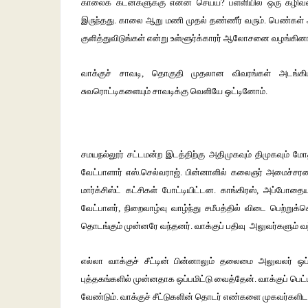
காலைக் கடன்களுக்கு என்ன செய்ய? பள்ளியில் ஒரு கழிவற
இருந்தது. காலை ஆறு மணி முதல் தண்ணீர் வரும். பெண்கள் ஆ
குளித்துவிடுங்கள் என்று உள்ளூர்க்காரர் ஆலோசனை வழங்கினா
வாக்குச் சாவடி, தொகுதி முதலான விவரங்கள் அடங்கிய ச
சுவரொட்டிகளையும் சாவடிக்கு வெளியே ஒட்டினோம்.
சமயநல்லூர் சட்டமன்ற இடத்திற்கு அதிமுகவும் திமுகவும் மோத
வேட்பாளார் எஸ்.செல்வராஜ். பின்னாளில் கலைஞர் அமைச்சரவை
மார்க்சிஸ்ட் கட்சிகள் போட்டியிட்டன. காங்கிரஸ், அப்போதைய எ
வேட்பாளர், நிறைவாழ்வு வாழ்ந்து சமீபத்தில் விடை பெற்றுக்
தொடங்கும் முன்னரே வந்தனர். வாக்குப் பதிவு அலுவர்களும் வ
எல்லா வாக்குச் சீட்டின் பின்னாலும் தலைமை அலுவலர் ஒப்பம
புத்தகங்களில் முன்னதாக ஒப்பமிட்டு வைத்தேன். வாக்குப் பெட
வேண்டும். வாக்குச் சீட்டுகளின் தொடர் எண்களை முகவர்களிட