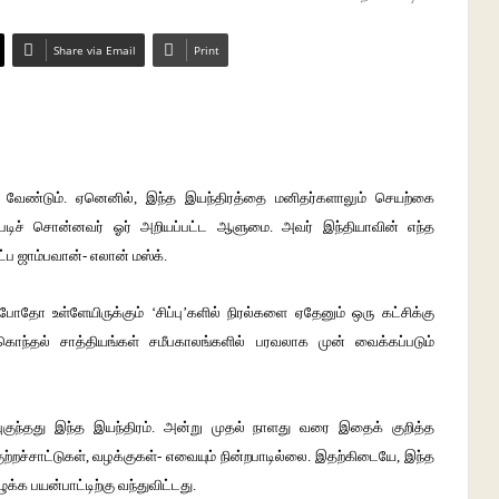
Share via Email
Print
த்த வேண்டும். ஏனெனில், இந்த இயந்திரத்தை மனிதர்களாலும் செயற்கை
இப்படிச் சொன்னவர் ஓர் அறியப்பட்ட ஆளுமை. அவர் இந்தியாவின் எந்த
ட்ப ஜாம்பவான்- எலான் மஸ்க்.
்போதோ உள்ளேயிருக்கும் ‘சிப்பு’களில் நிரல்களை ஏதேனும் ஒரு கட்சிக்கு
 கொந்தல் சாத்தியங்கள் சமீபகாலங்களில் பரவலாக முன் வைக்கப்படும்
புகுந்தது இந்த இயந்திரம். அன்று முதல் நாளது வரை இதைக் குறித்த
ற்றச்சாட்டுகள், வழக்குகள்- எவையும் நின்றபாடில்லை. இதற்கிடையே, இந்த
ழுக்க பயன்பாட்டிற்கு வந்துவிட்டது.