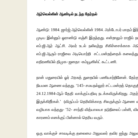
ஆர்வெல்லின்
ஆண்டில்
நடந்த
தேர்தல்
ஆண்டு: 1984. ஜார்ஜ் ஆர்வெல்லின் 1984. அக்டோபர் மாதம் இந்தி
முடிய இன்னும் ஓராண்டு எஞ்சி இருந்தது. என்றாலும் ராஜீவ் 
எம்.ஜி.ஆர் ஆட்சி. அவர் உடல் நலிவுற்று சிகிச்சைக்காக அ
எம்.ஜி.ஆரும் ராஜீவை அடியொற்றி சட்டமன்றத்தைக் கலைத்துவ
எதிரணியில் திமுக- ஜனதா -கம்யூனிஸ்ட் கூட்டணி.
நான் மதுரையில் ஓர் அரசுத் துறையில் பணியாற்றினேன். தேர்தல்
நியமன ஆணை வந்தது. ‘145- சமயநல்லூர் சட்டமன்றத் தொகுத
24.12.1984-ஆம் தேதி வாக்குப்பதிவு நடக்கவிருக்கிறது. அதற
இருக்கிறீர்கள்.’ (விருப்பம் தெரிவிக்காத சிலருக்கும் ஆ
வழியாக வந்தது- ’52- சாந்தி வித்யாலயா நடுநிலைப் பள்ளி, 
காரணம் எனக்குப் பின்னால் தெரிய வரும்.
ஒரு வாக்குச் சாவடிக்கு தலைமை அலுவலர் தவிர ஐந்து அலுவலர்