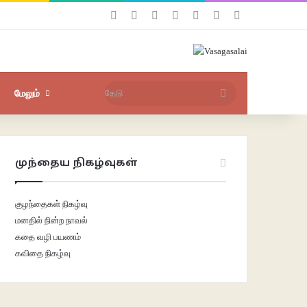
Facebook
X
YouTube
Instagram
புகுபதிகை
சீரற்ற பதிவுகள்
Sidebar
தேடு
மேலும்
முந்தைய நிகழ்வுகள்
குழந்தைகள் நிகழ்வு
மனதில் நின்ற நாவல்
கதை வழி பயணம்
கவிதை நிகழ்வு