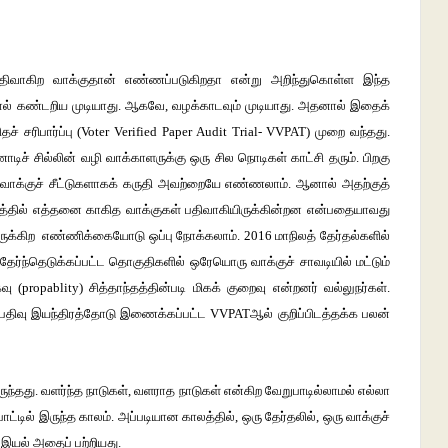
, பதிவாகிற வாக்குதான் எண்ணப்படுகிறதா என்று அறிந்துகொள்ள இந்த
ந்தால் கண்டறிய முடியாது. ஆகவே, வழக்காடவும் முடியாது. அதனால் இதைக்
ச் சரிபார்ப்பு (Voter Verified Paper Audit Trial- VVPAT) முறை வந்தது.
டிச் சில்லின் வழி வாக்காளருக்கு ஒரு சில நொடிகள் காட்சி தரும். பிறகு
ை வாக்குச் சீட்டுகளாகக் கருதி அவற்றையே எண்ணலாம். ஆனால் அதற்குத்
ரத்தில் எத்தனை காகித வாக்குகள் பதிவாகியிருக்கின்றன என்பதையாவது
க்கிற எண்ணிக்கையோடு ஒப்பு நோக்கலாம். 2016 மாநிலத் தேர்தல்களில்
ர்ந்தெடுக்கப்பட்ட தொகுதிகளில் ஒரேயொரு வாக்குச் சாவடியில் மட்டும்
propablity) சித்தாந்தத்தின்படி மிகக் குறைவு என்றனர் வல்லுநர்கள்.
பதிவு இயந்திரத்தோடு இணைக்கப்பட்ட VVPATஆல் குறிப்பிடத்தக்க பலன்
ந்தது. வளர்ந்த நாடுகள், வளராத நாடுகள் என்கிற வேறுபாடில்லாமல் எல்லா
பாட்டில் இருந்த காலம். அப்படியான காலத்தில், ஒரு தேர்தலில், ஒரு வாக்குச்
இயல் அதைப் பற்றியது.