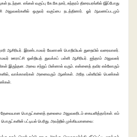
கள் நடந்தன. எங்கள் வகுப்பு கே.கே.நகர், சுந்தரம் திரையரங்கில் (இப்போது
்சி அலுவலர்களில் ஒருவர் வகுப்பை நடத்தினார். ஓர் ஆவணப்படமும்
்டதாரி ஆசிரியர். இரண்டாமவர் வேளாண் பொறியியல் துறையில் வரைவாளர்.
ாமவர் ஊராட்சி ஒன்றியத் துவக்கப் பள்ளி ஆசிரியர். ஐந்தாம் அலுவலர்
ணிகள் இருந்தன. அவை சற்றுப் பின்னால் வரும். என்னைத் தவிர எல்லோரும்
ெனில், வாக்காளர்கள் அனைவரும் ஆண்கள். அதே பள்ளியில் பெண்கள்
ெண்கள்.
த்தத் தேவையான பொருட்களைத் தலைமை அலுவலரிடம் கையளித்தார்கள். எம்
. பொருட்களின் பட்டியல் பெரிது. அவற்றில் முக்கியமானவை:
கு நூல், மென் கம்பி, நாடா, அரக்கு, மெழுகுவர்த்தி, தீப்பெட்டி, வாக்குச்