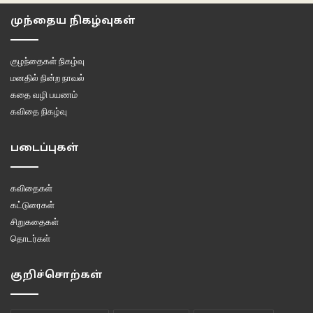
சொல்லிக்காண்டிருந்தார். அய்யா தெரியும் என்பதைப்போல தலையை ஆட்டி
முந்தைய நிகழ்வுகள்
யோசனையில் இருந்தார்.
குழந்தைகள் நிகழ்வு
“விசுமேல எவ்வளவு விருப்பம் இருந்திருந்தா இந்த பாப்பா இவ்வளவு வருஷமா
மனதில் நின்ற நாவல்
தனியாவே இருந்திருக்கும்… எவ்வளவு பேச்சு வாங்குச்சு. எங்கிட்ட படிச்ச
கதை வழி பயணம்
பிள்ளை…பாக்கறப்பெல்லாம் மனசே ஆகாது. ஒரு நாளு, சார், அம்மாவுக்கு ஒடம்பு
கவிதை நிகழ்வு
சரியில்ல; அண்ணன் கோவமா இருக்கான்…பணம் வேணுன்னு கேட்டுச்சு.
எனக்கு கைகாலெல்லாம் நடுக்கறமாதிரி ஆயிருச்சு..ஒரு வயசுப்பொண்ணு வந்து
படைப்புகள்
நின்னு கடன் கேக்கறது எவ்வளவு கஸ்ட்டம்…எவ்வளவு யோசிச்சிருக்கும்.
அதுக்கப்புறம் ஒரு மாசம் கழிச்சு அதுக்குத் தெரியாம திருப்பூர்லருந்த அவங்க
கவிதைகள்
மாமாவுக்கு லெட்டர் போட்டேன்..”
கட்டுரைகள்
சிறுகதைகள்
“எங்கிட்ட சொல்லவே இல்ல…” என்று வழக்கம் போல அய்யா அம்மாவிடம்
தொடர்கள்
மாட்டிக்கொண்டார்.
குறிச்சொற்கள்
பேருந்து நிறுத்தத்தில் ஒருநாள் புஷ்பவள்ளி அக்கா புன்னகைத்தபடி ஒருவருடன்
பேசிக்கொண்டிருந்தாள். அவளுக்கு அப்போது நாற்பத்தைந்து வயது இருக்கலாம்.