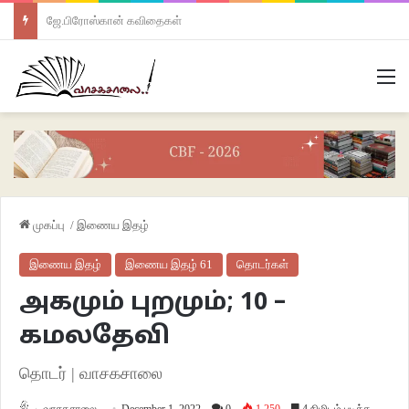
ஜே.பிரோஸ்கான் கவிதைகள்
M
முகப்பு
/
இணைய இதழ்
இணைய இதழ்
இணைய இதழ் 61
தொடர்கள்
அகமும் புறமும்; 10 –
கமலதேவி
தொடர் | வாசகசாலை