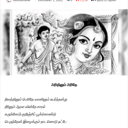
வாசகசாலை
December 1, 2022
0
1,250
4 நிமிடம் படிக்க
அரிதினும் அரிதே
நிலத்தினும் பெரிதே வானினும் உயர்ந்தன்று
நீரினும் ஆரள வின்றே சாரல்
கருங்கோற் குறிஞ்சிப் பூக்கொண்டு
பெருந்தேன் இழைக்கும் நாடனொடு நட்பே