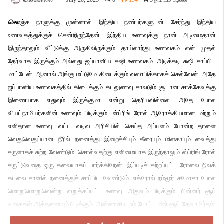
வாசகசாலை
July 20, 2023
0
154
3 நிமிடம் படிக்க
கொ
ஞ்ச நாளுக்கு முன்னால் இந்திய நண்பர்களுடன் சேர்ந்து இந்திய
உணவகத்துக்குச் சென்றிருந்தேன். இந்திய உணவுக்கு நான் அடிமைதான்
இருந்தாலும் வீட்டுக்கு அருகிலிருக்கும் தாய்லாந்து உணவகம் என் முதல்
தேர்வாக இருக்கும் அல்லது ஜப்பானிய சுஷி உணவகம். அடிக்கடி சுஷி சாப்பிட
மாட்டேன். ஆனால் அங்கு மட்டுமே கிடைக்கும் வஸாபிக்காகச் செல்வேன். அதே
ஜப்பானிய உணவகத்தில் கிடைக்கும் கடலுணவு சாலடும் சூடான சாக்கேவுக்கு
இணையாக எதுவும் இருக்குமா என்று தெரியவில்லை. அதே போல
வியட்நாமியர்களின் உணவும் பிடிக்கும். ஸ்ப்ரிங் ரோல் ஆரோக்கியமான மற்றும்
எளிதான உணவு. வட்ட வடிவ அரிசியில் செய்த அப்பளம் போன்ற தாளை
வெதுவெதுப்பான நீரில் நனைத்து இறைச்சியும் கீரையும் மிளகாயும் வைத்து
சுருளாகச் சுற்ற வேண்டும். சொல்வதற்கு எளிமையாக இருந்தாலும் ஸ்ப்ரிங் ரோல்
சுருட்டுவதை ஒரு கலையாகப் பார்க்கிறேன். இப்படிச் சுற்றப்பட்ட ரோலை நிலக்
கடலை சாஸில் நனைத்துச் சாப்பிட வேண்டும். எக்ரோல் நம்மூர் சமோசா போல
மொறுமொறுவென்று வறுக்கப்பட்ட உணவு. அதுவும் பிடிக்கும். பின்னர் சூப்
வகைகள் அத்தனையும் பிடிக்கும். அன்னாசி பழம் போட்ட மீன் சூப் தேவாமிர்தம்.
இந்த உணவகங்கள் வீட்டிலிருந்து நடந்து செல்லும் தொலைவில் இருக்கிறது.