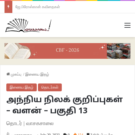
ஜே.பிரோஸ்கான் கவிதைகள்
M
முகப்பு
/
இணைய இதழ்
இணைய இதழ்
தொடர்கள்
அந்நிய நிலக் குறிப்புகள்
– வளன் – பகுதி 13
தொடர் | வாசகசாலை