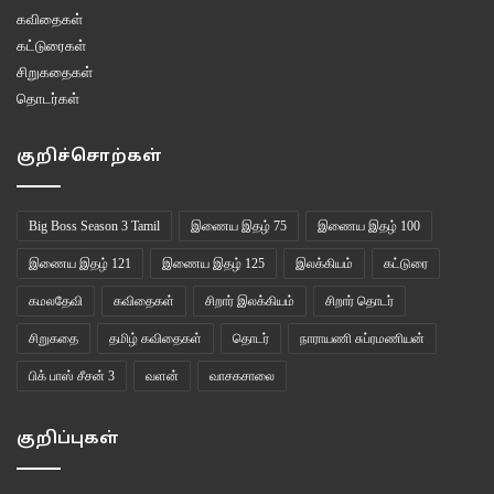
கவிதைகள்
கட்டுரைகள்
சிறுகதைகள்
தொடர்கள்
குறிச்சொற்கள்
Big Boss Season 3 Tamil
இணைய இதழ் 75
இணைய இதழ் 100
இணைய இதழ் 121
இணைய இதழ் 125
இலக்கியம்
கட்டுரை
கமலதேவி
கவிதைகள்
சிறார் இலக்கியம்
சிறார் தொடர்
சிறுகதை
தமிழ் கவிதைகள்
தொடர்
நாராயணி சுப்ரமணியன்
பிக் பாஸ் சீசன் 3
வளன்
வாசகசாலை
குறிப்புகள்