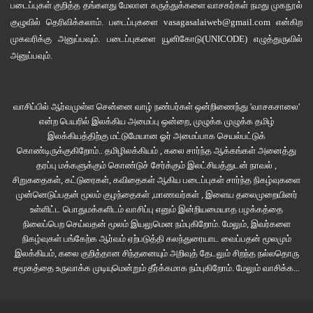
படைப்புகள் குறித்த தங்களது மேலான கருத்துக்களை வாசகர்கள் நமது
முகநூல்
குழுவில்
தெரிவிக்கலாம். படைப்புகளை
vasagasalaiweb@gmail.com
என்கிற
முகவரிக்கு அனுப்பவும். படைப்புகளை
யூனிகோடு(UNICODE)
எழுத்துருவில்
அனுப்பவும்.
வாசிப்பில் ஆர்வமுள்ள சென்னை வாழ் நண்பர்கள் ஒன்றிணைந்து 'வாசகசாலை'
என்ற பெயரில் இலக்கிய அமைப்பு ஒன்றை, முழுக்க முழுக்க தமிழ்
இலக்கியத்திற்கு மட்டுமேயான ஓர் அமைப்பாக செயல்பட்டுக்
கொண்டிருக்குகிறோம்.. தமிழிலக்கியம் , கலை சார்ந்த ஆக்கங்கள் அனைத்து
தரப்பு மக்களுக்கும் கொண்டுச் சேர்க்கும் இலட்சியத்துடன் நாவல் ,
சிறுகதைகள், கட்டுரைகள், கவிதைகள் ஆகிய படைப்புகள் சார்ந்த நிகழ்வுகளை
முன்னெடுப்பதன் மூலம் குழந்தைகள் ,மாணவர்கள் , இளைய தலைமுறையினர்
உள்ளிட்ட பொதுமக்களிடம் வாசிப்பு எனும் இன்றியமையாத பழக்கத்தை
நிலைப்பெற செய்வதன் மூலம் இயலுமென நம்புகிறோம். மேலும், இவர்களை
நிகழ்வுகள் பங்கேற்க ஆர்வம் ஏற்படுத்தி கலந்துரையாட வைப்பதன் மூலமும்
இலக்கியம், கலை குறித்தான சிந்தனையும் அறிவுத் தேடலும் சிறந்த நல்லதொரு
சமூகத்தை உருவாக்க முடியுமென்றும் தீர்க்கமாக நம்புகிறோம்.
மேலும் வாசிக்க...