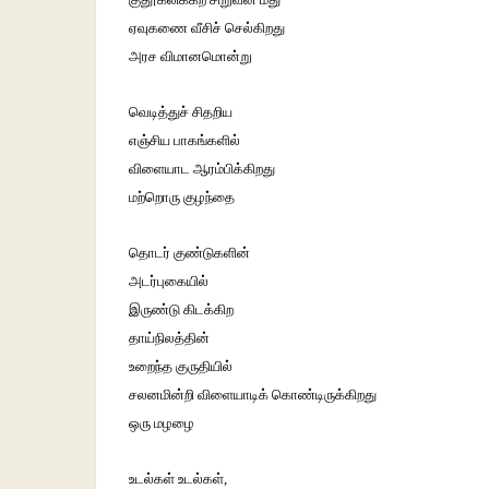
ஏவுகணை வீசிச் செல்கிறது
அரச விமானமொன்று
வெடித்துச் சிதறிய
எஞ்சிய பாகங்களில்
விளையாட ஆரம்பிக்கிறது
மற்றொரு குழந்தை
தொடர் குண்டுகளின்
அடர்புகையில்
இருண்டு கிடக்கிற
தாய்நிலத்தின்
உறைந்த குருதியில்
சலனமின்றி விளையாடிக் கொண்டிருக்கிறது
ஒரு மழழை
உடல்கள் உடல்கள்,