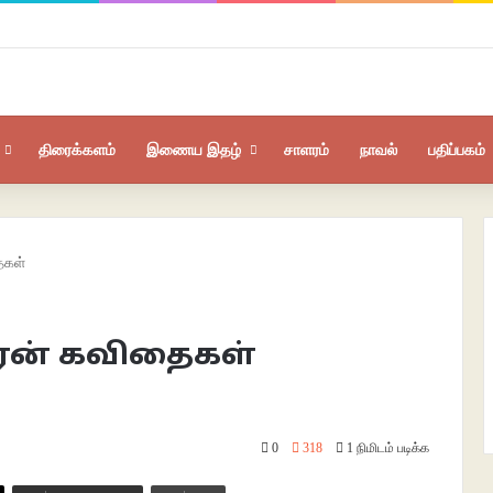
திரைக்களம்
இணைய இதழ்
சாளரம்
நாவல்
பதிப்பகம்
ைகள்
ரன் கவிதைகள்
0
318
1 நிமிடம் படிக்க