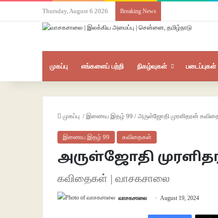
Thursday, August 6 2026
Breaking News
முகப்பு
எங்களைப் பற்றி
நிகழ்வுகள்
படைப்புகள்
முகப்பு
/
இணைய இதழ் 99
/
அருள்ஜோதி முரளிதரன் கவித
இணைய இதழ் 99
கவிதைகள்
அருள்ஜோதி முரளித
கவிதைகள் | வாசகசாலை
வாசகசாலை
August 19, 2024