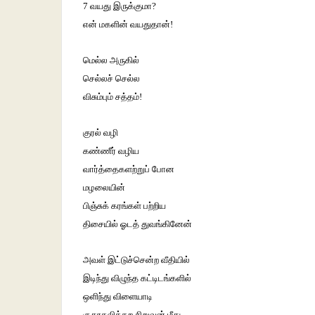
7 வயது இருக்குமா?
என் மகளின் வயதுதான்!
மெல்ல அருகில்
செல்லச் செல்ல
விசும்பும் சத்தம்!
குரல் வழி
கண்ணீர் வழிய
வார்த்தைகளற்றுப் போன
மழலையின்
பிஞ்சுக் கரங்கள் பற்றிய
திசையில் ஓடத் துவங்கினேன்
அவள் இட்டுச்சென்ற வீதியில்
இடிந்து விழுந்த கட்டிடங்களில்
ஒளிந்து விளையாடி
குதூகலிக்கற சிறுவன் மீது