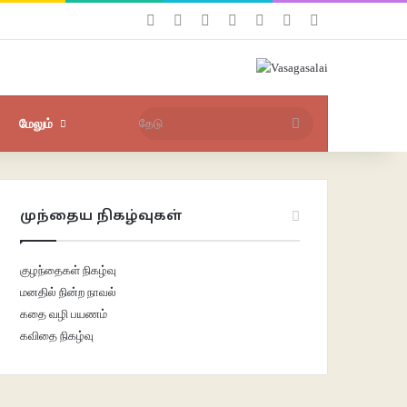
Facebook
X
YouTube
Instagram
புகுபதிகை
சீரற்ற பதிவுகள்
Sidebar
மேலும்
தேடு
முந்தைய நிகழ்வுகள்
குழந்தைகள் நிகழ்வு
மனதில் நின்ற நாவல்
கதை வழி பயணம்
கவிதை நிகழ்வு