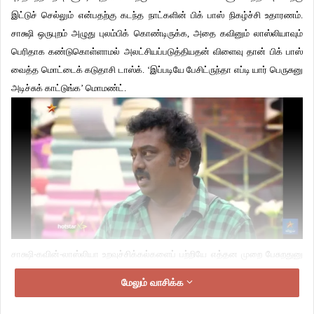
இட்டுச் செல்லும் என்பதற்கு கடந்த நாட்களின் பிக் பாஸ் நிகழ்ச்சி உதாரணம்.
சாக்ஷி ஒருபுறம் அழுது புலம்பிக் கொண்டிருக்க, அதை கவினும் லாஸ்லியாவும்
பெரிதாக கண்டுகொள்ளாமல் அலட்சியப்படுத்தியதன் விளைவு தான் பிக் பாஸ்
வைத்த மொட்டைக் கடுதாசி டாஸ்க். ‘இப்படியே பேசிட்ருந்தா எப்டி யார் பெருசுனு
அடிச்சுக் காட்டுங்க’ மொமண்ட்.
சாக்ஷி-கவின்-லாஸ்லியா உறவுச்சிக்கல்களைப் பற்றியே எத்தன முறை பேசுறதுனு
கடுப்பாகத் தான் இருக்கும். ஆனால், ஒவ்வொரு முறையும் அவர்கள்
மேலும் வாசிக்க
வித்தியாசமாக நடந்து கொள்கிறார்கள். மனநிலை மாறுகிறது. அதைப்
பற்றியெல்லாம் பேசத்தான் வேண்டியிருக்கிறது. ஏனெனில் சமகாலத்தில் இளைய