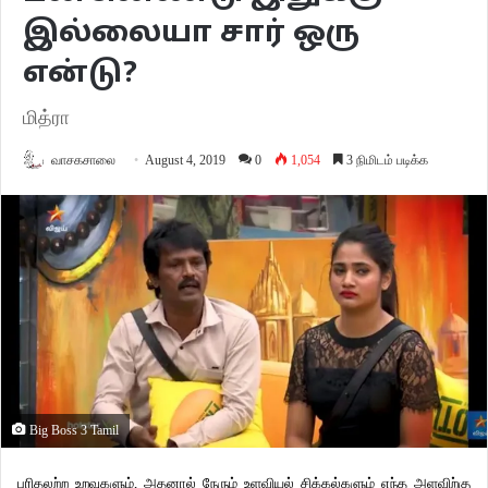
இல்லையா சார் ஒரு
என்டு?
மித்ரா
வாசகசாலை
August 4, 2019
0
1,054
3 நிமிடம் படிக்க
Big Boss 3 Tamil
புரிதலற்ற உறவுகளும், அதனால் நேரும் உளவியல் சிக்கல்களும் எந்த அளவிற்கு