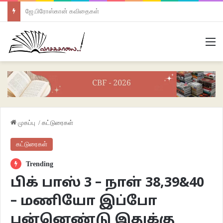
ஜே.பிரோஸ்கான் கவிதைகள்
M
முகப்பு
/
கட்டுரைகள்
கட்டுரைகள்
Trending
பிக் பாஸ் 3 – நாள் 38,39&40
– மணியோ இப்போ
பன்னெண்டு இதுக்கு