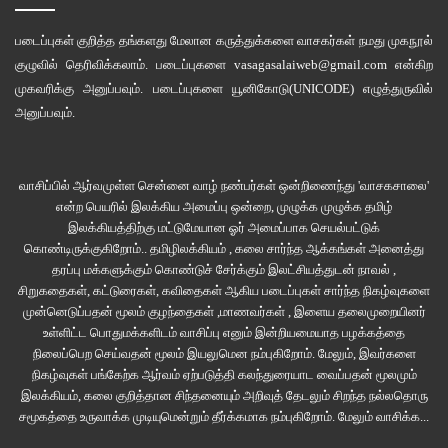
படைப்புகள் குறித்த தங்களது மேலான கருத்துக்களை வாசகர்கள் நமது
முகநூல்
குழுவில்
தெரிவிக்கலாம். படைப்புகளை
vasagasalaiweb@gmail.com
என்கிற
முகவரிக்கு அனுப்பவும். படைப்புகளை
யூனிகோடு(UNICODE)
எழுத்துருவில்
அனுப்பவும்.
வாசிப்பில் ஆர்வமுள்ள சென்னை வாழ் நண்பர்கள் ஒன்றிணைந்து 'வாசகசாலை'
இதில், “எங்களுக்கெல்லாம் ஒரு பிரச்சனைனா தெய்வத்துகிட்ட போவோம். அந்த
என்ற பெயரில் இலக்கிய அமைப்பு ஒன்றை, முழுக்க முழுக்க தமிழ்
தெய்வத்துக்கே ஒரு பிரச்சனைன்னா…” ரேஞ்சில் மதுமிதா வேறு. ஓ மை
இலக்கியத்திற்கு மட்டுமேயான ஓர் அமைப்பாக செயல்பட்டுக்
ஏசப்பா!!!
கொண்டிருக்குகிறோம்.. தமிழிலக்கியம் , கலை சார்ந்த ஆக்கங்கள் அனைத்து
தரப்பு மக்களுக்கும் கொண்டுச் சேர்க்கும் இலட்சியத்துடன் நாவல் ,
சிறுகதைகள், கட்டுரைகள், கவிதைகள் ஆகிய படைப்புகள் சார்ந்த நிகழ்வுகளை
39&40
BB Day 38
BB3 Tamil
முன்னெடுப்பதன் மூலம் குழந்தைகள் ,மாணவர்கள் , இளைய தலைமுறையினர்
உள்ளிட்ட பொதுமக்களிடம் வாசிப்பு எனும் இன்றியமையாத பழக்கத்தை
BB3 Tamil Review
Big Boss Season 3
நிலைப்பெற செய்வதன் மூலம் இயலுமென நம்புகிறோம். மேலும், இவர்களை
நிகழ்வுகள் பங்கேற்க ஆர்வம் ஏற்படுத்தி கலந்துரையாட வைப்பதன் மூலமும்
இலக்கியம், கலை குறித்தான சிந்தனையும் அறிவுத் தேடலும் சிறந்த நல்லதொரு
Big Boss Season 3 Tamil
Big Boss Tamil Review
சமூகத்தை உருவாக்க முடியுமென்றும் தீர்க்கமாக நம்புகிறோம்.
மேலும் வாசிக்க...
Big Boss3
பிக் பாஸ்
பிக் பாஸ் 3 – நாள் 38