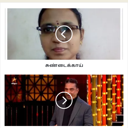
அடம்பிடிக்கும் குணமும் கொண்ட ஒருவர். அவரால் இன்னொருத்தி சொல்கிறாள்
என்பதற்காக எல்லாம் கவினை விட்டுத்தர முடியாது. அந்த முடிவை அவரே
எடுக்க வேண்டும் என நினைப்பார். அதற்காக அவர் சாமர்த்தியமாக நகர்த்தும்
காய்களுக்கு கவின் பழியாகிறார். பேசாமல் உட்கார்ந்து கொண்டிருந்த கவினை,
காரணமே இல்லாமல் சிறையில் தேம்பித்தேம்பி அழுது, வந்து பேச வைத்தது ஒரு
சின்ன சாம்பிள். இதிலென்ன பிரச்சனை எனத் தோன்றலாம். இதே இடத்தில்
சாக்ஷி இருந்திருந்தால் என்ன செய்திருப்பார்? நேரே கவினிடம் சென்று “நான்
தெரியாம கோவத்துல பேசிட்டேன். மன்னிச்சுக்கோ.” எனக் கெஞ்சியிருப்பார்.
ஆனால் லாஸ்லியா என்ன செய்தார்? இதில் இவர் சண்டை போட்டுப் போகும்
சுண்டைக்காய்
போது யாரும் பின்னால் வரவில்லையெனக் கோபம் வேறு. எத்தனை
சண்டைகளில் நாம் சென்று அனைவருக்கும் ஆறுதல் சொன்னோமென
யோசிக்க வேண்டும் லோஸ்லியா மேடம்.