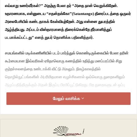
எவ்வாறு உணர்வீர்கள்?” அதற்கு பேலா தர் “அதை நான் வெறுக்கிறேன்.
உதாரணமாக, என்னுடைய “சதன்தங்கோ”(Satantango) திரைப்படத்தை ஒருவர்
அலைபேசியில் கண்டதாகக் கேள்வியுற்றேன். அது என்னை துயரத்தில்
ஆழ்த்தியது. அப்படம் விஸ்தாரமானத் திரைக்கென்றே தீர்மானித்துப்
படமாக்கப்பட்டது” எனத் துயர் தொனிக்க பதிலளித்தார்.
சமயங்களில் மடிக்கணினியில் படம் பார்த்துக் கொண்டிருக்கையில் பேலா தரின்
கூர்மையான இவ்வரிகள் ஏதோவொரு கணத்தில் உதித்து மனப்பரப்பில் சிறு
குற்றச்சலனத்தை உண்டாக்கி விட்டு அகலும். நிகழ்காலத்தில்
தொழில்நுட்பங்களின் அபரிமிதமான எழுச்சிகளால் ஒவ்வொரு துறைகளிலும்
ஆழப்பதிந்திருக்கும் அதன் இருப்பு பிரமிப்பூட்டுகிறது. பிற துறைகளுடன் ஒப்பு
நோக்குகையில் திரைக்கலை உலகில் அவை மாற்றங்களை நிகழ்த்துகிற வேகம்
மேலும் வாசிக்க
மிரளச் செய்கின்றன. அனுதினமும் திரைப்படக் கலையின் உள்ளீடுகளிலும்,
புறக்கட்டமைப்புகளிலும், திரைப்படங்களைப் பார்வையாளர்களிடம் கொண்டு
சேர்க்கும் முறைமைகளிலும் தன் ஆதிக்கத்தை நிறுவியபடி அவை
முன்னகர்கின்றன.