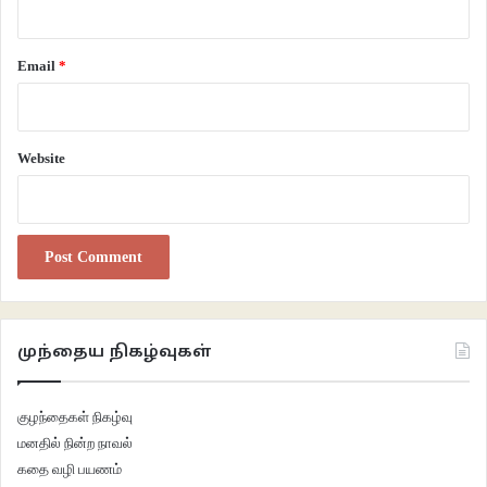
Email
*
Website
எங்கும் இருள் நிறைந்திருக்க அதைக் கீறிக்கொண்டு வெளிப்படும்
ஒளிச்சிதறல்களின் தொடுதலில் வெண்திரை உயிர்க்கொண்டு காட்சிகளாய்
விரிவதைக் கண்ணுறும் நொடியில் எழுந்து வரும் பரவசத்தை எந்தத்
முந்தைய நிகழ்வுகள்
திரைரசிகனாலும் சொற்களில் விவரிப்பது கடினம். திரைப்படங்கள்
பிரம்மாண்டமான திரைகளுக்கானவை. ஒரு திரைப்படம் அதன் அசலான
குழந்தைகள் நிகழ்வு
இயல்புடன் வெளிப்பட்டு, பரிபூரணத்துடன் ஓர் அனுபவமாக பார்வையாளனை
மனதில் நின்ற நாவல்
அணுகுமிடமாக திரையரங்குகளே இருக்கின்றன. இப்புரிதலை அடித்தளமாக்கிக்
கதை வழி பயணம்