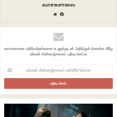
ஒரு திரைப்படம் பார்வையாளனை வந்தடையும் வகைப்பாடுகள் வெவ்வேறு
வாசகசாலை
பரிணாமங்களை கடந்து இன்று அதன் உச்சப்பட்ச சாத்தியங்களில் நிலைக்
Website
Facebook
கொண்டிருக்கின்றன. விரலசைவில் படங்களை நாம் தரவிறக்கிக் காணலாம்.
சந்தா செலுத்தினால் வருடம் முழுவதும் காட்சிகளாலேயே நம்மை திளைப்பில்
ஆழ்த்தும்படியான சேவையை அளிக்க பல பொழுதுபோக்கு இணையக் காட்சி
ஊடக நிறுவனங்கள் காத்துக் கிடக்கின்றன. திரையரங்கிற்கு சென்று தான் ஒரு
திரைப்படத்தை காணக்கூடும் என்கிற நிலை மாற்றம் கண்டிருக்கிறது.
வாசகசாலை பதிவேற்றங்களை உடனுக்குடன் அறிந்துக் கொள்ள கீழே
இந்நிலையில் ஒரு திரைப்படத்தையும், திரையரங்கையும், பார்வையாளனையும்
உங்கள் மின்னஞ்சலைப் பதிவு செய்க
எந்தப் புள்ளியில் இணைத்து நிறுத்தி பொருள் கொள்வது?
உங்கள்
மின்னஞ்சலைப்
உள்ளீடு
செய்க