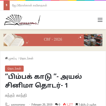
ஜே.பிரோஸ்கான் கவிதைகள்
M
முகப்பு
/
தொடர்கள்
தொடர்கள்
”பிம்பக் காடு ”- அயல்
சினிமா தொடர்- 1
சுந்தர் காந்தி
வாசகசாலை
February 20, 2019
0
1,277
5 நிமிடம் படிக்க