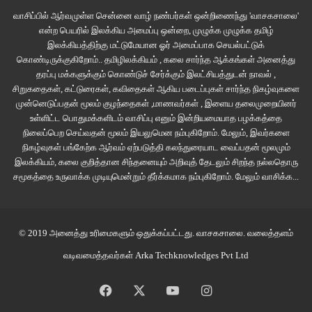
வாசிப்பில் ஆர்வமுள்ள சென்னை வாழ் நண்பர்கள் ஒன்றிணைந்து 'வாசகசாலை'
என்ற பெயரில் இலக்கிய அமைப்பு ஒன்றை, முழுக்க முழுக்க தமிழ்
இலக்கியத்திற்கு மட்டுமேயான ஓர் அமைப்பாக செயல்பட்டுக்
கொண்டிருக்குகிறோம்.. தமிழிலக்கியம் , கலை சார்ந்த ஆக்கங்கள் அனைத்து
தரப்பு மக்களுக்கும் கொண்டுச் சேர்க்கும் இலட்சியத்துடன் நாவல் ,
சிறுகதைகள், கட்டுரைகள், கவிதைகள் ஆகிய படைப்புகள் சார்ந்த நிகழ்வுகளை
முன்னெடுப்பதன் மூலம் குழந்தைகள் ,மாணவர்கள் , இளைய தலைமுறையினர்
உள்ளிட்ட பொதுமக்களிடம் வாசிப்பு எனும் இன்றியமையாத பழக்கத்தை
நிலைப்பெற செய்வதன் மூலம் இயலுமென நம்புகிறோம். மேலும், இவர்களை
நிகழ்வுகள் பங்கேற்க ஆர்வம் ஏற்படுத்தி கலந்துரையாட வைப்பதன் மூலமும்
இலக்கியம், கலை குறித்தான சிந்தனையும் அறிவுத் தேடலும் சிறந்த நல்லதொரு
சமூகத்தை உருவாக்க முடியுமென்றும் தீர்க்கமாக நம்புகிறோம்.
மேலும் வாசிக்க...
திரை ரசிகர்களின் விருப்பத்திற்குரிய திரைப்பட திருவிழாவாக கேரளா சர்வதேச
© 2019 அனைத்து உரிமைகளும் ஒதுக்கப்பட்டது.
வாசகசாலை
. வலைத்தளம்
திரைப்பட திருவிழா தொடர்ந்து இருபத்தி மூன்று வருடங்களாக இருந்து
வடிவமைத்தவர்கள்
Arka Techknowledges Pvt Ltd
வருகிறது. அதற்கு பல்வேறு காரணங்களை அடுக்கிக்கொண்டே செல்லலாம்.
குறிப்பாக, ஒரு சமூகப் பண்பாட்டு பரப்பில் திரைக்கலையின் இருப்பையும் அதன்
Facebook
X
YouTube
Instagram
முக்கியத்துவத்தையும் உணர்ந்து அப்படைப்பு செயல்பாட்டை மக்கள் ஒன்றுகூடி