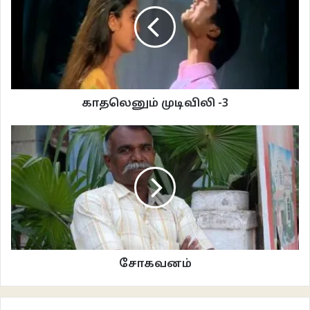
“அங்க காட்றத இங்கேயே என் லேப்டாப், மொபைல்ல பாக்கலாமே இதுக்கு
தியேட்டர் தான் போகணும் அவசியம் இல்ல” என்கிற கூற்றில் திரையரங்குகளை
வெறும் காட்சிகளை திரையில் ஒளிர விடுகிற காட்சிக்கூடம் மாத்திரமே என்கிற
குறுகிய மனப்பார்வையும் அறியாமையுமே தேங்கி கிடக்கின்றன.
திரையரங்கிற்குள் பொருத்திக் கொள்கிற நம் இருப்பானது புறஉலகின் உடனான நம்
பிணைப்பைச் சிறிது காலம் துண்டித்துக் கொண்டு ஒரு பெரும் வனத்திற்குள்
காதலெனும் முடிவிலி -3
பிரவேசித்து திசை நோக்காமல் சஞ்சரிப்பது போன்றது. வனத்திலிருந்து மீளும்
தருணத்தில் நம் உளம் சிறு அசைவு கண்டிருக்கும். திரையரங்கு ஒரு பெரும் வனம்,
அகத்தின் ஸ்தூல உரு. நம் அகத்தை பிம்பங்களால் பிரதிபலிக்கும் பிம்பக் காடு.
திரையரங்கின் விளக்குகள் அணைக்கப்பட்டு இருள் கவிழும் கணத்தில்
அவ்வூலகின் ஓர் அங்கமாக நாம் உருக்கொண்டு பிரம்மாண்ட திரையில் அசையும்
பிம்பங்களின் ஊடாக நம்மையே காண்கிறோம். அத்தருணத்தில் அகமும் அகமும்
ஒரே நேர்க்கோட்டில் நேரிட்டு மோதுகின்றன, உரையாடுகின்றன, கண்ணீர்
உகுக்கின்றன, துயருறுகின்றன, குதூகலிக்கின்றன, உன்மத்த நிலையேறி
பேரனுபவம் கொள்கின்றன.
சோகவனம்
திரையரங்குகளும் தொழில் நுட்பங்களின் புதிய கட்டுமானங்களையும்,