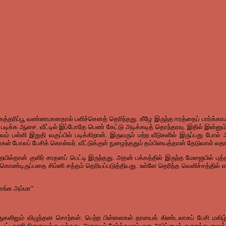
த்தரிப்பூ வண்ணமானதால் பளிச்செனத் தெரிந்தது. கீழே இருந்த ஈரத்தைப் பார்க்காமல் 
் படிக்க ஆசை. வீட்டில் இப்போதே பெண் கேட்டு அடிக்கடித் தொந்தரவு. இதில் இன்னும் 
ல்வம் பள்ளி இறுதி வகுப்பில் படிக்கிறான். இருவரும் மற்ற வீடுகளில் இருப்பது 
ர்கள் போலப் பேசிக் கொள்வர். வீட்டுக்குள் நுழைந்ததும் தம்பியைத்தான் தேடுவாள் லதா.
யில்தான் குளிர் சாதனப் பெட்டி இருந்தது. அதன் பக்கத்தில் இருந்த மேஜையில் புத
ு கொண்டிருப்பதை சிம்னி சத்தம் தெரியப்படுத்தியது. உள்ளே தெரிந்த வெளிச்சத்தில்
ாங்க அம்மா”
துகளிலும் விழுந்தன சொற்கள். பெற்ற பிள்ளைகள் தாயைக் கிண்டலாகப் பேசி மகிழ
்டாணி நினைவுக்கு வந்தது. அதையும் சேர்க்கலாம் என அடுப்பைக் குறைத்து வைத்துவி