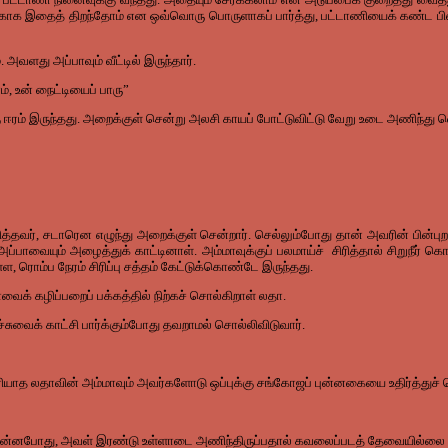
காக இதைத் திறந்தோம் என ஒவ்வொரு பொருளாகப் பார்த்து, பட்டாணியைக் கண்ட பின்தான
. அவளது அப்பாவும் வீட்டில் இருந்தார்.
, உன் நைட்டியைப் பாரு”
ு ஈரம் இருந்தது. அறைக்குள் சென்று அலசி காயப் போட்டுவிட்டு வேறு உடை அணிந்து 
தவர், சடாரென எழுந்து அறைக்குள் சென்றார். செல்லும்போது தான் அவரின் பின்புறம் 
அப்பாவையும் அழைத்துக் காட்டினாள். அம்மாவுக்குப் பலமாய்ச் சிரித்தால் சிறுநீர்
ரொம்ப நேரம் சிரிப்பு சத்தம் கேட்டுக்கொண்டே இருந்தது.
ைக் கழிப்பறைப் பக்கத்தில் நிற்கச் சொல்கிறாள் லதா.
வைக் காட்சி பார்க்கும்போது தவறாமல் சொல்லிவிடுவார்.
ாத லதாவின் அம்மாவும் அவர்களோடு ஒப்புக்கு சங்கோஜப் புன்னகையை உதிர்த்துச் ச
் சொன்னபோது, அவள் இரண்டு உள்ளாடை அணிந்திருப்பதால் கவலைப்படத் தேவையில்லை எ