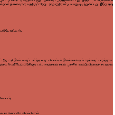
் நினைவுக்கு வந்திருக்கிறது. நாற்பத்திரண்டு வயது முடிந்துவிட்டது. இந்த ஒரு
வெளியே வந்தாள்.
நிறமாறி இருப்பதைப் பார்த்த லதா பிளாஸ்டிக் இருக்கையிலும் ஈரத்தைப் பார்த்தாள்.
 கொஞ்சம் வெளியேறிவிடுகிறது என்பதைத்தான் தான் முதலில் கண்டு பிடித்துச் சாதனை
ெல்வார்.
னச் சொல்லிக் கிளம்பினாள்.