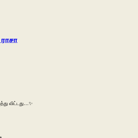
 ராசா
ைத்து விட்டது…✨