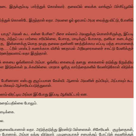
ை இருக்கும்படி பார்த்துக் கொள்வார். தலையில் வைக்க வாங்கும் பிச்சிப்பூவில்
பார்த்துக் கொண்டே இருந்தாள் லதா. அவளை ஓர் ஓரமாய் அமர வைத்து விட்டு, போனில்
அவன் யாரு? அவன் கூட என்ன பேசின? மீசை எல்லாம் அவனுக்கு மொளச்சிருக்கு, இப்படி
ாத, அந்தப் பய பார்வை சரியில்லை, பேசாத, மாடிக்குப் போகாத, தனியா கடைக்குப்
டுக்காத, இன்னைக்கு மொத நாளு தலைல தண்ணி ஊத்திக்காம எப்படி மத்த சாமானைத்
ாத…. ட்ரில் மாஸ்டர் கணக்காக விசில் ஊதாமல் அறிவுரைகளைச் சகட்டு மேனிக்குச்
ிறனற்றவளாய் லதா இருந்தாள்.
்கக் கையை ஓங்கினாள் அம்மா. ஓங்கிய கையைத் தனது கைகளால் தடுத்து நிறுத்திய
ை இடுதல்கள் நடக்கவில்லை. மாறாக ஓரிரு வார்த்தைகளில் வேண்டுகோள் விடுக்க
பேசினாளா என்பது குழப்பமான கேள்வி. ஆனால் அவளின் தம்பியும், அப்பாவும் கூட
 மிகவும் ஆச்சரியப்படுத்துவாள்.
்லாம் விரட்டிய அம்மா இப்போது இப்படி ஆகிவிட்டார் என.
் உறைப்பதில்லை போலும்.
வாடிக்கை.
லை.
பத் தலைவியானாள் லதா. அடுத்தடுத்து இரண்டு பிள்ளைகள். சிசேரியன். குழந்தைகள்,
ோனால், அம்மா வந்து விடுவார். முழுமையாகச் சமைத்துப் போட்டுக் கவனித்துக்