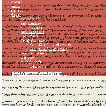
சாளரம்
மழலையர் பள்ளிக்கூடத்தில் படிக்கும்போது சீவி சிங்காரித்து அழகு பார்த்து அ
நாவல்
முக்கால்வாசியைத் துண்டித்து லதா தலையில் தொங்க விட்டு, ஹேர் பின் குத்துவார்.
பதிப்பகம்
மேலும்
ஏழாவது படிக்கும்போது லதாவுக்கு முதல் மாதவிடாய். சொன்னதும் தேம்பித் தேம்பி
கதைக்களம்
லதாவின் அப்பாவை அழைத்து சொல்ல ஆரம்பித்தார்.
காணொளிகள்
அதற்கடுத்து வந்த சில வருடங்களில் கோபமும், எரிச்சலும் அதீதமாய் வெளிப்படும் 
சிறார் இலக்கியம்
நின்னு பேசினா என்ன நினைப்பாங்க? அண்ணன் மாதிரின்னு நீ சொன்னாலும் நம்ப மா
நூல் விமர்சனம்
போகாத, தம்பியைத் துணைக்குக் கூட்டிட்டுப் போ, அவங்க கொடுத்தா எதுவும் வ
புரவி இதழ்- 1
தொடுவ, முடிஞ்சிடுச்சுன்னா தலைக்கு ஊத்தி முடிக்காம சாமி ரூம்க்குள்ள ஏன் 
மொழிபெயர்ப்புகள்
சொல்லிக் கொண்டே இருப்பார். ஆவேசமாக அவர் ஆணையிடும்போது, பணியாவிட்டால், இ
மொழிபெயர்ப்பு கவிதைகள்
ஆணைகளுக்குக் கீழ்படிந்து நடந்து வாழப் பழகிக் கொண்டிருந்த லதா பத்தாம் வ
மொழிபெயர்ப்பு சிறுகதை
லதாவை ஒன்றும் செய்ய இயலவில்லை. தன்னை மீறி வளர்ந்து விட்டாள். இனி தன்
ராஜ் சிவா கார்னர்
ஆரம்பித்தார். ஆறு மணிக்குள் வீட்டுக்கு வந்து விடு, இந்தக் கோவிலுக்குப் போக
விருதுகள்
சிறப்புப் பகுதி
இவைதான் அம்மாவின் மீதான கேலிக்குக் காரணங்களா அல்லது வீட்டில் எதிரித்து
CBF-2026
இணைந்தே நக்கலடித்துச் சிரித்தது ஏன் என்றும் புரியவில்லை. கோபப்படாமல் பக்கு
உறவினர் வீட்டுத் திருமணங்களில் கலந்து கொள்வதைத் தவிர்க்கும் லதாவைக் கெஞ்சிக்
தேடு
அம்மாவும் இவள் இப்படித்தான் பேசுவாள் எல்லோரும் சிரிப்பார்கள் எனத் தயாராய் இ
சதா ஏதாவது வேலையை இழுத்துப் போட்டுக்கொண்டு பார்ப்பார். இரவு படுக்கையில் அ
பிறந்து நினைவு தெரிந்த நாள் முதல் இன்று வரை வெவ்வேறு முகங்களைக் காட்டிக
முனைவர் படிப்பெல்லாம் படிக்க விடவில்லை குடும்பத்தில். அவளின் அப்பா விருப்
கணவனைக் கவனித்துக் கொள்ள, பொழுது போதாமல் ஓடிக் கொண்டிருந்தாள். இரண்டு