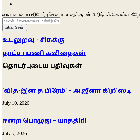
Facebook
வாசகசாலை பதிவேற்றங்களை உடனுக்குடன் அறிந்துக் கொள்ள கீழே 
உங்கள்
மின்னஞ்சலைப்
உள்ளீடு
செய்க
உடலுறவு - சிசுக்கு
தாட்சாயணி கவிதைகள்
தொடர்புடைய பதிவுகள்
‘வித்-இன் த பிரேம்’ – அ.ஜீனா கிறிஸ்டி
July 10, 2026
ஈன்ற பொழுது – யாத்திரி
July 5, 2026