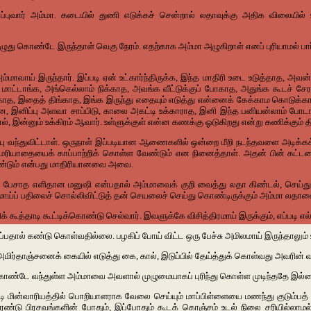
னுப்புவார் அம்மா. கடையில் துணி எடுக்கச் சென்றால் லதாவுக்கு அதிக விலையில் உட
 அழுது கொண்டே இருந்தாள் வெகு நேரம். எதற்காக அம்மா அழுகிறாள் எனப் புரியாமல் 
அம்மாவாய் இருந்தார். இப்படி ஏன் உட்கார்ந்திருக்க, இந்த மாதிரி உடை உடுத்தாத, 
ட்டாங்க, அங்கெல்லாம் நிக்காத, அவங்க வீட்டுக்குப் போகாத, அதுங்க கூடச் சேர
ாங்காத, இதைத் திங்காத, இங்க இருந்து எதையும் எடுத்து என்னைக் கேக்காம கொ
போன, இனிப்பு அளவா சாப்பிடு, காலை அகட்டி உக்காராத, இனி இந்த பனியன்லாம் போட
ன்னும் உக்கிரம் ஆவார். உள்ளுக்குள் என்ன கணக்கு ஓடுகிறது என்று கணிக்கும் த
குப்பு வந்துவிட்டாள். ஒருநாள் இப்படியான ஆணைகளில் ஒன்றை மீறி நடந்தவளை அடிக
 மரியாதையைக் காப்பாற்றிக் கொள்ள வேண்டும் என நினைத்தாள். அதன் பின் கட்டள
 வேண்டும் என்பது மாதிரியானவை அவை.
ப் பேசாத எளிதான மனுஷி என்பதால் அம்மாவைக் குறி வைத்து லதா கிண்டல், செய்து 
வமாய்ப் பதிலைச் சொல்லிவிட்டுத் தன் செயலைச் செய்து கொண்டிருக்கும் அம்மா லதாவை
 கூத்தாடி கூட்டிக்கொண்டு செல்வார். இவளுக்கே விசித்திரமாய் இருக்கும், எப்படி எல
ருப்பதால் கண்டு கொள்வதில்லை. பழகிப் போய் விட்ட ஒரு பேச்சு அமிலமாய் இருந்தாலும
மிர்தாஞ்சனைக் கையில் எடுத்து கை, கால், இடுப்பில் தேய்த்துக் கொள்வது அவரின் 
் கொண்டே வந்துள்ள அம்மாவை அவளால் முழுமையாகப் புரிந்து கொள்ள முடிந்ததே இல்
பப்படி மின்வாரியத்தில் பொறியாளராக வேலை செய்யும் மாப்பிள்ளையை மணந்து குடும்
 பிரசவங்களின் போதும், இப்போதும் கூடக் கொஞ்சம் உடல் நிலை சரியில்லாமல் ப