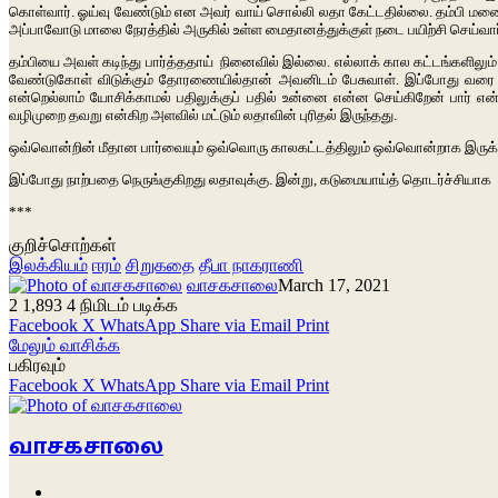
கொள்வார். ஓய்வு வேண்டும் என அவர் வாய் சொல்லி லதா கேட்டதில்லை. தம்பி மனை
அப்பாவோடு மாலை நேரத்தில் அருகில் உள்ள மைதானத்துக்குள் நடை பயிற்சி செய்வா
தம்பியை அவள் கடிந்து பார்த்ததாய் நினைவில் இல்லை. எல்லாக் கால கட்டங்களிலும
வேண்டுகோள் விடுக்கும் தோரணையில்தான் அவனிடம் பேசுவாள். இப்போது வரை அப்
என்றெல்லாம் யோசிக்காமல் பதிலுக்குப் பதில் உன்னை என்ன செய்கிறேன் பார் எ
வழிமுறை தவறு என்கிற அளவில் மட்டும் லதாவின் புரிதல் இருந்தது.
ஒவ்வொன்றின் மீதான பார்வையும் ஒவ்வொரு காலகட்டத்திலும் ஒவ்வொன்றாக இருக்கி
இப்போது நாற்பதை நெருங்குகிறது லதாவுக்கு. இன்று, கடுமையாய்த் தொடர்ச்சியாக இ
***
குறிச்சொற்கள்
இலக்கியம்
ஈரம்
சிறுகதை
தீபா நாகராணி
வாசகசாலை
March 17, 2021
2
1,893
4 நிமிடம் படிக்க
Facebook
X
WhatsApp
Share via Email
Print
மேலும் வாசிக்க
பகிரவும்
Facebook
X
WhatsApp
Share via Email
Print
வாசகசாலை
Website