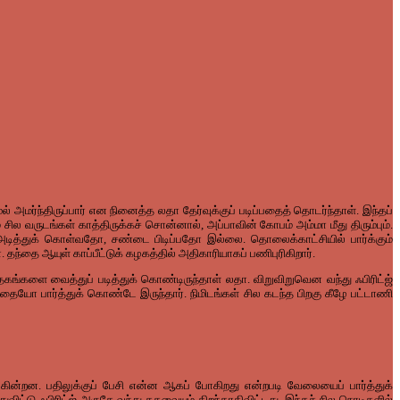
அமர்ந்திருப்பார் என நினைத்த லதா தேர்வுக்குப் படிப்பதைத் தொடர்ந்தாள். இந்தப்
சில வருடங்கள் காத்திருக்கச் சொன்னால், அப்பாவின் கோபம் அம்மா மீது திரும்பும்.
போல் அடித்துக் கொள்வதோ, சண்டை பிடிப்பதோ இல்லை. தொலைக்காட்சியில் பார்க்கும்
 தந்தை ஆயுள் காப்பீட்டுக் கழகத்தில் அதிகாரியாகப் பணிபுரிகிறார்.
்தகங்களை வைத்துப் படித்துக் கொண்டிருந்தாள் லதா. விறுவிறுவென வந்து ஃபிரிட்ஜ்
 எதையோ பார்த்துக் கொண்டே இருந்தார். நிமிடங்கள் சில கடந்த பிறகு கீழே பட்டாணி
்கின்றன. பதிலுக்குப் பேசி என்ன ஆகப் போகிறது என்றபடி வேலையைப் பார்த்துக்
ட்டு ஃபிரிட்ஜ் அருகே வந்து கதவையும் திறந்தாகிவிட்டது. இந்தச் சில நொடிகளில்