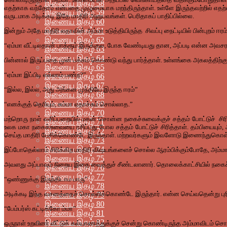
இணைய இதழ் 58
எதற்காக வந்தோம் என்பதை முழுமையாக மறந்திருந்தாள். உள்ளே இருந்தவற்றில் எதற்
இணைய இதழ் 59
வருடமாக அடிக்கடி இதே மாதிரி அனுபவங்கள். பெரிதாகப் பாதிப்பில்லை.
இணைய இதழ் 60
இணைய இதழ் 61
இன்றும் அதே மாதிரி லதாவின் அம்மா உடுத்தியிருந்த சிவப்பு நைட்டியில் பின்புறம் ஈரம்
இணைய இதழ் 62
“ஏம்மா வீட்டிலதான் பாத்ரூம் இருக்குல, போக வேண்டியது தான, அப்படி என்ன அவசரம்
இணைய இதழ் 63
இணைய இதழ் 64
பின்னால் இருப்பதை முன் பக்கம் கொண்டு வந்து பார்த்தாள். உள்ளங்கை அகலத்திற்க
இணைய இதழ் 65
“ஏம்மா இப்பிடி எல்லாம் பண்ற?”
இணைய இதழ் 66
இணைய இதழ் 67
“இல்ல, இல்ல, அது அங்கன முந்தியே இருந்த ஈரம்”
இணைய இதழ் 68
இணைய இதழ் 69
“எனக்குத் தெரியும், சும்மா ஏதாச்சும் சொல்லாத.”
இணைய இதழ் 70
மற்றொரு நாள் வசிப்பறையில் மகன் சொன்ன நகைச்சுவைக்குச் சத்தம் போட்டுச் சிரித்
இணைய இதழ் 71
உலக மகா நகைச்சுவையை ரசிப்பது போல சத்தம் போட்டுச் சிரித்தாள். தம்பியையும், 
இணைய இதழ் 72
செய்த மாதிரி பேசிக்கொண்டே இருந்தாள். மற்றவர்களும் இவளோடு இணைந்துகொள்ள, 
இணைய இதழ் 73
இணைய இதழ் 74
இப்போதெல்லாம் சிரிக்கிற மாதிரி விஷயங்களைச் சொல்ல ஆரம்பிக்கும்போதே, அம்மாவ
இணைய இதழ் 75
அவளது அப்பாவும் நிறைய இதை வைத்துச் சீண்டலானார். தொலைக்காட்சியில் நகைச்சு
இணைய இதழ் 76
இணைய இதழ் 77
“ஒண்ணுக்கு இருந்திடாம பாரு”
இணைய இதழ் 78
அடிக்கடி இந்த வசனத்தைச் சொல்லிக்கொண்டே இருந்தார். என்ன செய்வதென்று புரிய
இணைய இதழ் 79
இணைய இதழ் 80
“பேம்பர்ஸ் கட்டிக்கோ ம்மா”
இணைய இதழ் 81
இணைய இதழ் 82
ஒருநாள் உறவினர் வீட்டுக் கல்யாணத்துக்குச் சென்று கொண்டிருந்த அம்மாவிடம