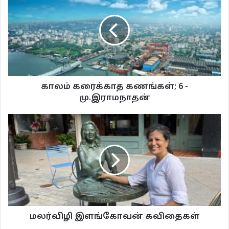
இருக்கிறார்கள்
அசையாமலிருந்து
கடவுளாவதைத்
தவிர்க்கிறார்கள்போல.
காலம் கரைக்காத கணங்கள்; 6 -
•
மு.இராமநாதன்
எனக்கு கிட்சனைக் கண்டாலே
பயமாயிருக்கிறது
எப்போதோ அவள் சொன்னது
காற்றலைகளில் தேங்கி அது
என் செவிசேரும்போது சொன்னேன்
வள்ளி மெஸ்ஸில் வாங்கிவருவதாய்
மலர்விழி இளங்கோவன் கவிதைகள்
அப்படியெனில்