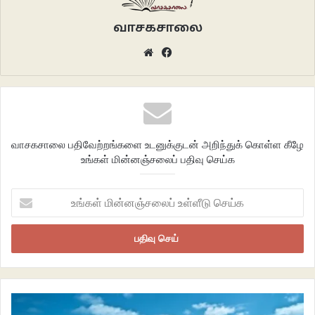
நான்
ஆண்டுகளைக் கணக்கிடுவதையே
வாசகசாலை
நிறுத்திக்கொண்டேன்.
Website
Facebook
•
இயல்பாகக்
வாசகசாலை பதிவேற்றங்களை உடனுக்குடன் அறிந்துக் கொள்ள கீழே
கையாட்டிப் பேசுபவர்களது
உங்கள் மின்னஞ்சலைப் பதிவு செய்க
உடலும்கூட
மின்சாரம் பாய்ந்ததுபோல்
உங்கள்
ஆடத்தான் செய்கிறது
மின்னஞ்சலைப்
உள்ளீடு
அமர்கையில்
செய்க
படுக்கையில்
நடக்கையில்
என எப்பொழுதும்
அசைந்துகொண்டே