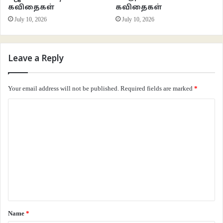
கவிதைகள்
கவிதைகள்
July 10, 2026
July 10, 2026
Leave a Reply
Your email address will not be published.
Required fields are marked
*
C
o
m
m
e
n
t
*
Name
*