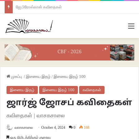
ஜே.பிரோஸ்கான் கவிதைகள்
M
முகப்பு
/
இணைய இதழ்
/
இணைய இதழ் 100
இணைய இதழ்
இணைய இதழ் 100
கவிதைகள்
ஜார்ஜ் ஜோசப் கவிதைகள்
கவிதைகள் | வாசகசாலை
வாசகசாலை
October 4, 2024
0
168
ஒரு நிமிடத்திற்கும் குறைவு