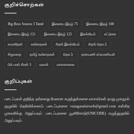
குறிச்சொற்கள்
Big Boss Season 3 Tamil
இணைய இதழ் 75
இணைய இதழ் 100
இணைய இதழ் 121
இணைய இதழ் 125
இலக்கியம்
கட்டுரை
கமலதேவி
கவிதைகள்
சிறார் இலக்கியம்
சிறார் தொடர்
சிறுகதை
தமிழ் கவிதைகள்
தொடர்
நாராயணி சுப்ரமணியன்
பிக் பாஸ் சீசன் 3
வளன்
வாசகசாலை
குறிப்புகள்
படைப்புகள் குறித்த தங்களது மேலான கருத்துக்களை வாசகர்கள் நமது
முகநூல்
குழுவில்
தெரிவிக்கலாம். படைப்புகளை
vasagasalaiweb@gmail.com
என்கிற
முகவரிக்கு அனுப்பவும். படைப்புகளை
யூனிகோடு(UNICODE)
எழுத்துருவில்
அனுப்பவும்.