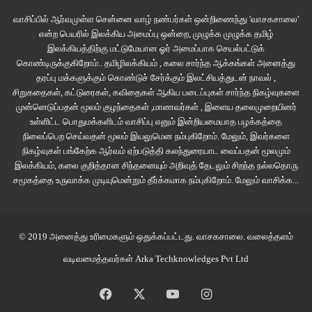
வாசிப்பில் ஆர்வமுள்ள சென்னை வாழ் நண்பர்கள் ஒன்றிணைந்து 'வாசகசாலை'
என்ற பெயரில் இலக்கிய அமைப்பு ஒன்றை, முழுக்க முழுக்க தமிழ்
இலக்கியத்திற்கு மட்டுமேயான ஓர் அமைப்பாக செயல்பட்டுக்
கொண்டிருக்குகிறோம்.. தமிழிலக்கியம் , கலை சார்ந்த ஆக்கங்கள் அனைத்து
தரப்பு மக்களுக்கும் கொண்டுச் சேர்க்கும் இலட்சியத்துடன் நாவல் ,
சிறுகதைகள், கட்டுரைகள், கவிதைகள் ஆகிய படைப்புகள் சார்ந்த நிகழ்வுகளை
முன்னெடுப்பதன் மூலம் குழந்தைகள் ,மாணவர்கள் , இளைய தலைமுறையினர்
உள்ளிட்ட பொதுமக்களிடம் வாசிப்பு எனும் இன்றியமையாத பழக்கத்தை
நிலைப்பெற செய்வதன் மூலம் இயலுமென நம்புகிறோம். மேலும், இவர்களை
நிகழ்வுகள் பங்கேற்க ஆர்வம் ஏற்படுத்தி கலந்துரையாட வைப்பதன் மூலமும்
இலக்கியம், கலை குறித்தான சிந்தனையும் அறிவுத் தேடலும் சிறந்த நல்லதொரு
சமூகத்தை உருவாக்க முடியுமென்றும் தீர்க்கமாக நம்புகிறோம்.
மேலும் வாசிக்க...
© 2019 அனைத்து உரிமைகளும் ஒதுக்கப்பட்டது.
வாசகசாலை
. வலைத்தளம்
வடிவமைத்தவர்கள்
Arka Techknowledges Pvt Ltd
Facebook
X
YouTube
Instagram