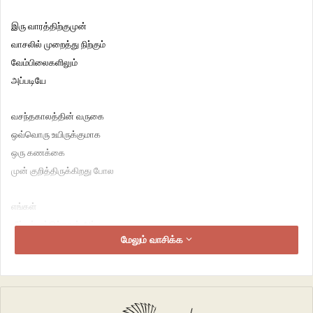
இரு வாரத்திற்குமுன்
வாசலில் முறைத்து நிற்கும்
வேம்பிலைகளிலும்
அப்படியே
வசந்தகாலத்தின் வருகை
ஒவ்வொரு உயிருக்குமாக
ஒரு கணக்கை
முன் குறித்திருக்கிறது போல
எங்கள்
வீட்டில் மட்டும்தான் அப்படி
மேலும் வாசிக்க
என்றாள் மனைவி
அவளது
வசந்தத்தின்
காலயெல்லை புரியாமல்தான்