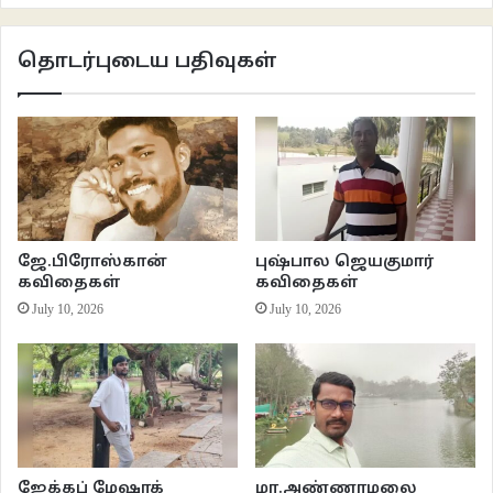
அவளது கிட்சன் என்றாள்
தொடர்புடைய பதிவுகள்
என்னைப் பார்த்துச் சிரித்தது
பசி மட்டுமல்ல.
இணைய இதழ் 100
இலக்கியம்
கவிதைகள்
தமிழ் கவிதைகள்
வாசகசாலை
ஜே.பிரோஸ்கான்
புஷ்பால ஜெயகுமார்
ஜார்ஜ் ஜோசப்
கவிதைகள்
கவிதைகள்
July 10, 2026
July 10, 2026
ஜேக்கப் மேஷாக்
மா.அண்ணாமலை