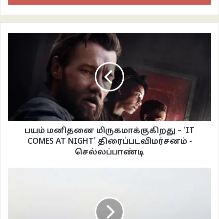
5. பூனையின்
பிஞ்சுப் பாத நகங்கள்போல்
கூராக வெளிவருகிறது
தனிமை.
அது
இதயத்துக்குள் இறங்குவது
சரிதான்.
6. ஒரு கரட்டின்
பயம் மனிதனை மிருகமாக்குகிறது – 'IT
உச்சிக்கு ஏறிய கரட்டோணான்
COMES AT NIGHT' திரைப்படவிமர்சனம் -
தலையுயர்த்திப் பார்க்கிறது
செல்லப்பாண்டி
சுற்றியும்.
பிறகு
அந்த அன்பின் ஒருவழிப் பாதைக்குள்
பாய்கிறது தலைக்கீழாக.