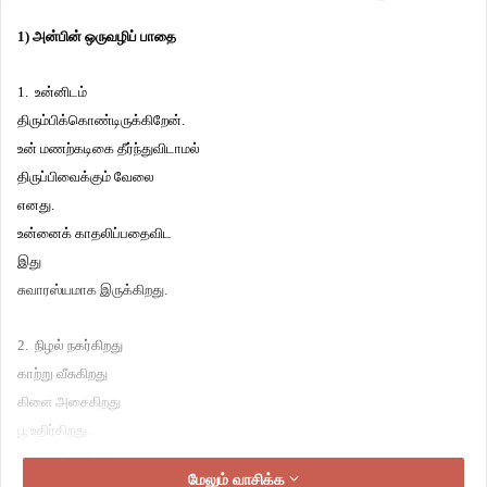
1) அன்பின் ஒருவழிப் பாதை
1. உன்னிடம்
திரும்பிக்கொண்டிருக்கிறேன்.
உன் மணற்கடிகை தீர்ந்துவிடாமல்
திருப்பிவைக்கும் வேலை
எனது.
உன்னைக் காதலிப்பதைவிட
இது
சுவாரஸ்யமாக இருக்கிறது.
2. நிழல் நகர்கிறது
காற்று வீசுகிறது
கிளை அசைகிறது
பூ உதிர்கிறது.
அதனால் என்ன
மேலும் வாசிக்க
தாமதமாகவே வா