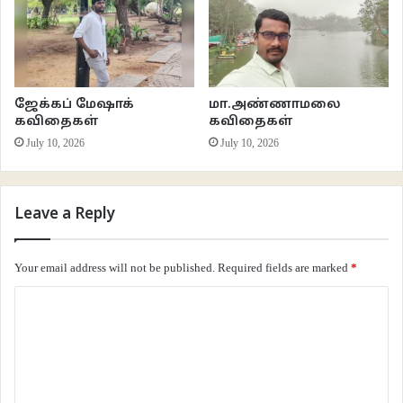
ஈரம் இல்லை
கண்ணீரில் உப்பும் இல்லை.
2. பூமியோடு சேர்ந்த சக்கரம்
ஜேக்கப் மேஷாக்
மா.அண்ணாமலை
தானும் சுற்றுகிறது
கவிதைகள்
கவிதைகள்
தனக்குள்ளும் சுற்றுகிறது.
July 10, 2026
July 10, 2026
சேர்க்கை அப்படி.
3. ஈசல் பூச்சிக்கு
Leave a Reply
வானம் பூமி உண்டு
அம்மா அப்பாவும் உண்டு.
Your email address will not be published.
Required fields are marked
*
அதனால்
C
பூமியில் உட்கார்ந்து
வானத்தில் பறக்கிறது.
o
m
4. ‘ஒரே ஒரு நாள்
m
நானாய் இரு’ என்று கேட்டார்.