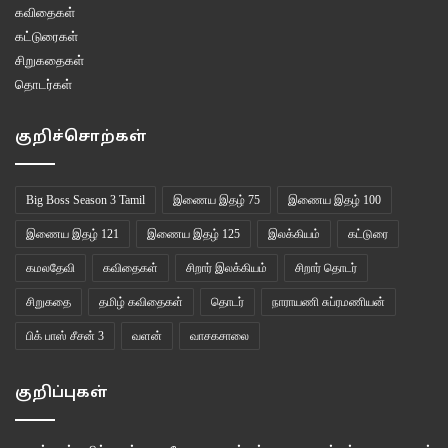
கவிதைகள்
சூரியனை நகர்த்துகிறது
கட்டுரைகள்
கடிகாரம்.
சிறுகதைகள்
அதைக் கையில் கட்டிக்கொண்டிருக்கிறாய்
தொடர்கள்
நீ.
நிலவிடம் கொஞ்ச நேரம்
குறிச்சொற்கள்
ஆசுவாசமாகப் பேசு.
Big Boss Season 3 Tamil
இணைய இதழ் 75
இணைய இதழ் 100
10. வற்றாத குளம்
வற்றிய குளத்திடம் சொன்னது…
இணைய இதழ் 121
இணைய இதழ் 125
இலக்கியம்
கட்டுரை
‘நான் வற்றிப்போகப் போகிறேன்.’
கமலதேவி
கவிதைகள்
சிறார் இலக்கியம்
சிறார் தொடர்
அதற்குள் குதித்த தவளையே
சிறுகதை
தமிழ் கவிதைகள்
தொடர்
நாராயணி சுப்ரமணியன்
மகிழ்ந்திரு.
நீ குதித்தது அதற்காகவே.
பிக் பாஸ் சீசன் 3
வளன்
வாசகசாலை
*************************
குறிப்புகள்
3) கானல் குமிழ் பறவை