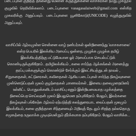
படைப்புகள் குறித்த தங்களது மேலான கருத்துக்களை வாசகர்கள் நமது
முகநூல்
குழுவில்
தெரிவிக்கலாம். படைப்புகளை
vasagasalaiweb@gmail.com
என்கிற
1. தயவுசெய்து
முகவரிக்கு அனுப்பவும். படைப்புகளை
யூனிகோடு(UNICODE)
எழுத்துருவில்
உன்னிடம் இருந்து
அனுப்பவும்.
என்னைக் காப்பாற்று.
2. பிளந்துவரும் சிசு
வாசிப்பில் ஆர்வமுள்ள சென்னை வாழ் நண்பர்கள் ஒன்றிணைந்து 'வாசகசாலை'
என்ற பெயரில் இலக்கிய அமைப்பு ஒன்றை, முழுக்க முழுக்க தமிழ்
தாயை
இலக்கியத்திற்கு மட்டுமேயான ஓர் அமைப்பாக செயல்பட்டுக்
ரத்தச் சகதியாக்கிற்று என்பீர்களா?
கொண்டிருக்குகிறோம்.. தமிழிலக்கியம் , கலை சார்ந்த ஆக்கங்கள் அனைத்து
தரப்பு மக்களுக்கும் கொண்டுச் சேர்க்கும் இலட்சியத்துடன் நாவல் ,
3. சாக்கடை நிலவொளிக்கு
சிறுகதைகள், கட்டுரைகள், கவிதைகள் ஆகிய படைப்புகள் சார்ந்த நிகழ்வுகளை
பன்றிக்குட்டி மீது
முன்னெடுப்பதன் மூலம் குழந்தைகள் ,மாணவர்கள் , இளைய தலைமுறையினர்
உள்ளிட்ட பொதுமக்களிடம் வாசிப்பு எனும் இன்றியமையாத பழக்கத்தை
வாஞ்சை பிறக்கிறது.
நிலைப்பெற செய்வதன் மூலம் இயலுமென நம்புகிறோம். மேலும், இவர்களை
நிகழ்வுகள் பங்கேற்க ஆர்வம் ஏற்படுத்தி கலந்துரையாட வைப்பதன் மூலமும்
4. ஒரே பாதையில்
இலக்கியம், கலை குறித்தான சிந்தனையும் அறிவுத் தேடலும் சிறந்த நல்லதொரு
எதிரெதிர் சந்திக்கும் பாதங்கள் நடப்பது
சமூகத்தை உருவாக்க முடியுமென்றும் தீர்க்கமாக நம்புகிறோம்.
மேலும் வாசிக்க...
வெவ்வேறு பாதைகளில்.