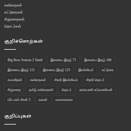
கவிதைகள்
கட்டுரைகள்
சிறுகதைகள்
தொடர்கள்
குறிச்சொற்கள்
Big Boss Season 3 Tamil
இணைய இதழ் 75
இணைய இதழ் 100
இணைய இதழ் 121
இணைய இதழ் 125
இலக்கியம்
கட்டுரை
கமலதேவி
கவிதைகள்
சிறார் இலக்கியம்
சிறார் தொடர்
சிறுகதை
தமிழ் கவிதைகள்
தொடர்
நாராயணி சுப்ரமணியன்
பிக் பாஸ் சீசன் 3
வளன்
வாசகசாலை
குறிப்புகள்