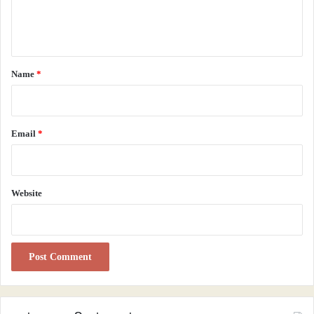
e
n
t
*
Name
*
Email
*
Website