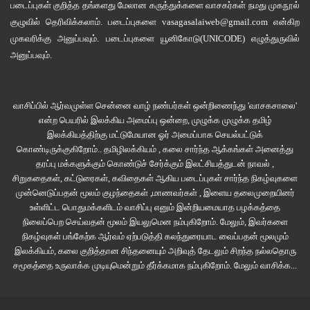
படைப்புகள் குறித்த தங்களது மேலான கருத்துக்களை வாசகர்கள் நமது
முகநூல்
குழுவில்
தெரிவிக்கலாம். படைப்புகளை
vasagasalaiweb@gmail.com
என்கிற
முகவரிக்கு அனுப்பவும். படைப்புகளை
யூனிகோடு(UNICODE)
எழுத்துருவில்
அனுப்பவும்.
வாசிப்பில் ஆர்வமுள்ள சென்னை வாழ் நண்பர்கள் ஒன்றிணைந்து 'வாசகசாலை'
என்ற பெயரில் இலக்கிய அமைப்பு ஒன்றை, முழுக்க முழுக்க தமிழ்
இலக்கியத்திற்கு மட்டுமேயான ஓர் அமைப்பாக செயல்பட்டுக்
கொண்டிருக்குகிறோம்.. தமிழிலக்கியம் , கலை சார்ந்த ஆக்கங்கள் அனைத்து
தரப்பு மக்களுக்கும் கொண்டுச் சேர்க்கும் இலட்சியத்துடன் நாவல் ,
சிறுகதைகள், கட்டுரைகள், கவிதைகள் ஆகிய படைப்புகள் சார்ந்த நிகழ்வுகளை
முன்னெடுப்பதன் மூலம் குழந்தைகள் ,மாணவர்கள் , இளைய தலைமுறையினர்
உள்ளிட்ட பொதுமக்களிடம் வாசிப்பு எனும் இன்றியமையாத பழக்கத்தை
நிலைப்பெற செய்வதன் மூலம் இயலுமென நம்புகிறோம். மேலும், இவர்களை
நிகழ்வுகள் பங்கேற்க ஆர்வம் ஏற்படுத்தி கலந்துரையாட வைப்பதன் மூலமும்
இலக்கியம், கலை குறித்தான சிந்தனையும் அறிவுத் தேடலும் சிறந்த நல்லதொரு
சமூகத்தை உருவாக்க முடியுமென்றும் தீர்க்கமாக நம்புகிறோம்.
மேலும் வாசிக்க...