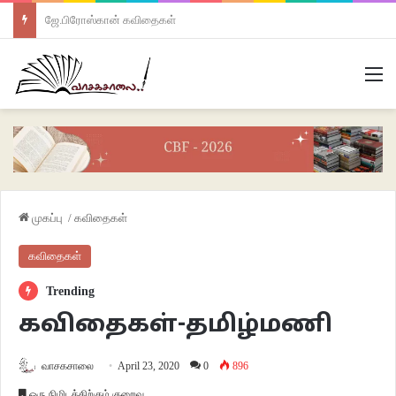
ஜே.பிரோஸ்கான் கவிதைகள்
M
முகப்பு
/
கவிதைகள்
கவிதைகள்
Trending
கவிதைகள்-தமிழ்மணி
வாசகசாலை
April 23, 2020
0
896
ஒரு நிமிடத்திற்கும் குறைவு