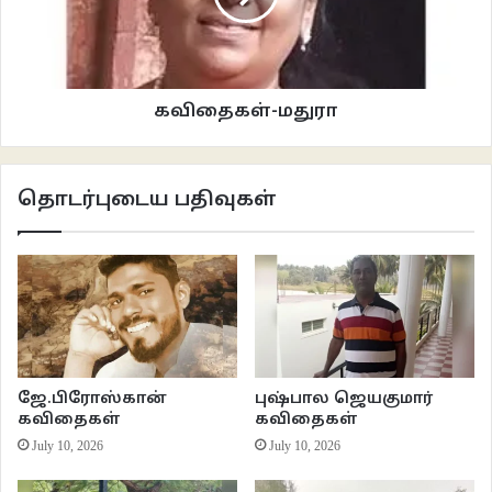
நாய்களை கூட்டி வந்து ரொட்டிகளை
திங்கச் செய்தேன்
அவைகளின் நாவிலிருந்து சொட்டிய
எச்சிலை குடித்துவிட்டு
கவிதைகள்-மதுரா
வேறொரு அணங்கை நோக்கினேன்
***************
தொடர்புடைய பதிவுகள்
கவிதைகள்- தமிழ்மணி
தமிழ் கவிதைகள்
ஜே.பிரோஸ்கான்
புஷ்பால ஜெயகுமார்
கவிதைகள்
கவிதைகள்
July 10, 2026
July 10, 2026