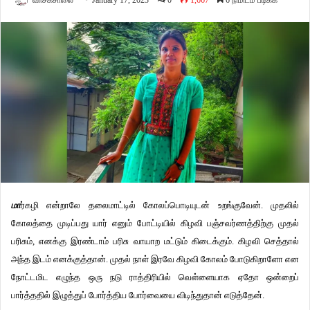
வாசகசாலை
January 17, 2023
0
1,667
6 நிமிடம் படிக்க
மா
ர்கழி என்றாலே தலைமாட்டில் கோலப்பொடியுடன் உறங்குவேன். முதலில்
கோலத்தை முடிப்பது யார் எனும் போட்டியில் கிழவி பஞ்சவர்ணத்திற்கு முதல்
பரிசும், எனக்கு இரண்டாம் பரிசு வாயாற மட்டும் கிடைக்கும். கிழவி செத்தால்
அந்த இடம் எனக்குத்தான். முதல் நாள் இரவே கிழவி கோலம் போடுகிறாளோ என
நோட்டமிட எழுந்த ஒரு நடு ராத்திரியில் வெள்ளையாக ஏதோ ஒன்றைப்
பார்த்ததில் இழுத்துப் போர்த்திய போர்வையை விடிந்துதான் எடுத்தேன்.