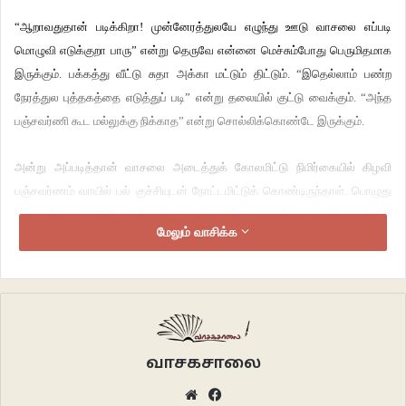
“ஆறாவதுதான் படிக்கிறா! முன்னேரத்துலயே எழுந்து ஊடு வாசலை எப்படி
மொழுவி எடுக்குறா பாரு” என்று தெருவே என்னை மெச்சும்போது பெருமிதமாக
இருக்கும். பக்கத்து வீட்டு சுதா அக்கா மட்டும் திட்டும். “இதெல்லாம் பண்ற
நேரத்துல புத்தகத்தை எடுத்துப் படி” என்று தலையில் குட்டு வைக்கும். “அந்த
பஞ்சவர்ணி கூட மல்லுக்கு நிக்காத” என்று சொல்லிக்கொண்டே இருக்கும்.
அன்று அப்படித்தான் வாசலை அடைத்துக் கோலமிட்டு நிமிர்கையில் கிழவி
பஞ்சவர்ணம் வாயில் பல் குச்சியுடன் நோட்டமிட்டுக் கொண்டிருந்தாள். பொழுது
விடிவதற்கு முனகிக்கொண்டிருந்தது. அந்த மங்கொளியில் கிழவியின் வெள்ளை
மேலும் வாசிக்க
சட்டையை வைத்தே கிழவிதான் என்பதை உறுதிப்படுத்தியிருந்தேன்.
சாணித்தரையில் நெளிந்தோடிய கோல மாவில் கோலம் கூடுதல் அழகை வாங்கி
குளிர்ந்திருக்கும். விடிந்த பின் அவ்வழகு சற்று குறைந்திருக்கும் அதுபோக
தப்பாய் இட்டக் கோடுகளை அழித்த தடயங்கள் வெளிச்சத்தில் பல்லைக்காட்டும்.
“ஏண்டி கோலத்தை இன்னும் பெருசாக்கிருக்கலாம்ல!” எதாவது நொடு
வாசகசாலை
நொட்டைப் படிப்பாள் கிழவி. நான் அவளுக்குப் பதிலேதும் தருவதில்லை.
Website
Facebook