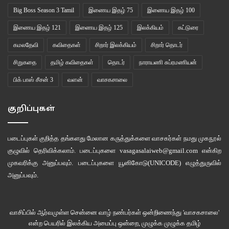
Big Boss Season 3 Tamil
இணைய இதழ் 75
இணைய இதழ் 100
இணைய இதழ் 121
இணைய இதழ் 125
இலக்கியம்
கட்டுரை
கமலதேவி
கவிதைகள்
சிறார் இலக்கியம்
சிறார் தொடர்
சிறுகதை
தமிழ் கவிதைகள்
தொடர்
நாராயணி சுப்ரமணியன்
பிக் பாஸ் சீசன் 3
வளன்
வாசகசாலை
குறிப்புகள்
படைப்புகள் குறித்த தங்களது மேலான கருத்துக்களை வாசகர்கள் நமது
முகநூல்
குழுவில்
தெரிவிக்கலாம். படைப்புகளை
vasagasalaiweb@gmail.com
என்கிற
முகவரிக்கு அனுப்பவும். படைப்புகளை
யூனிகோடு(UNICODE)
எழுத்துருவில்
அனுப்பவும்.
வாசிப்பில் ஆர்வமுள்ள சென்னை வாழ் நண்பர்கள் ஒன்றிணைந்து 'வாசகசாலை'
என்ற பெயரில் இலக்கிய அமைப்பு ஒன்றை, முழுக்க முழுக்க தமிழ்