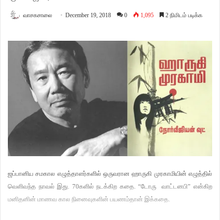
வாசகசாலை
December 19, 2018
0
1,095
2 நிமிடம் படிக்க
ஜப்பானிய சமகால எழுத்தாளர்களில் ஒருவரான ஹாருகி முரகாமியின் எழுத்தில்
வெளிவந்த நாவல் இது. 70களில் நடக்கிற கதை. “டோரு வாட்டனபி” என்கிற
மனிதனின் மாணவ கால நினைவுகளின் பயணம்தான் இக்கதை.