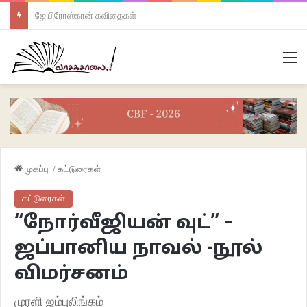
ஜே.பிரோஸ்கான் கவிதைகள்
M
முகப்பு
/
கட்டுரைகள்
கட்டுரைகள்
“நோர்வீஜியன் வுட்” –
ஜப்பானிய நாவல் -நூல்
விமர்சனம்
முரளி ஜம்புலிங்கம்