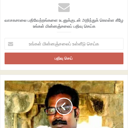
விதத்தில் இருக்கிறதோ, அதுபோன்றே ஒவ்வொருவரும் சிந்திப்பதிலும்
உணர்வதிலும் விஷயங்களைப் பார்ப்பதிலும் அவரவருக்கென ஒரு சுபாவம்
வாசகசாலை பதிவேற்றங்களை உடனுக்குடன் அறிந்துக் கொள்ள கீழே
இருக்கிறது. நீங்கள் அவற்றை மாற்ற விரும்பினாலும் அது ஒரே இரவில் நிகழ்ந்து
உங்கள் மின்னஞ்சலைப் பதிவு செய்க
விடாது. ஆனால் விடாப்பிடியாக அதனை ஏதோ ஒருவிதத்தில் வற்புறுத்தினால்,
வேறு ஏதாவது ஒன்று தவறாக போகும்”. இந்த வரிகளை தொடர்ந்து மனதில்
உங்கள்
அசைபோட்டுக்கொண்டிருக்கிறேன்.
மின்னஞ்சலைப்
உள்ளீடு
செய்க