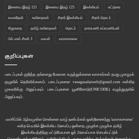
பெரிதாக பதில் சொல்லாமல் ஒற்றை வார்த்தையில் பதில் சொல்லி முடித்துக்
இணைய இதழ் 121
இணைய இதழ் 125
இலக்கியம்
கட்டுரை
கொண்டான்.
கமலதேவி
கவிதைகள்
சிறார் இலக்கியம்
சிறார் தொடர்
***
சிறுகதை
தமிழ் கவிதைகள்
தொடர்
நாராயணி சுப்ரமணியன்
பிக் பாஸ் சீசன் 3
வளன்
வாசகசாலை
மறுநாள் எழுந்ததும் திட்டப்படி காலை 10 மணிக்கு விஜய் திருவான்மியூர் பேருந்து
நிலையம் சென்றான். அங்கே அவனுக்கு முன்னால் மோஹினி ஏற்கனவே அங்கு
குறிப்புகள்
காத்திருந்தாள். ஒரு பெண் கூட இவள் அழகின் ஒப்பனையின் முன் நிச்சயம்
தோற்றுப் போவாள். அவளது ஆடை தேர்ந்தெடுப்பு அவளது ரசனையைப்
படைப்புகள் குறித்த தங்களது மேலான கருத்துக்களை வாசகர்கள் நமது
முகநூல்
பேசியது.. சில நிமிடங்கள் அவள் ஒரு திருநங்கை என்பதையே மறந்து போனான்
குழுவில்
தெரிவிக்கலாம். படைப்புகளை
vasagasalaiweb@gmail.com
என்கிற
விஜய். அந்த பிரமிப்பில் இருந்து மீளவே அவனுக்கு சில நிமிடங்கள்
முகவரிக்கு அனுப்பவும். படைப்புகளை
யூனிகோடு(UNICODE)
எழுத்துருவில்
தேவைப்பட்டது. அவன் திகைப்பை உணர்ந்து கொண்டவளாய் அவளே பேசத்
அனுப்பவும்.
தொடங்கினாள்.
‘ரூட் கண்டுபுடிக்க ஈசியா இருந்ததா டா?’
வாசிப்பில் ஆர்வமுள்ள சென்னை வாழ் நண்பர்கள் ஒன்றிணைந்து 'வாசகசாலை'
என்ற பெயரில் இலக்கிய அமைப்பு ஒன்றை, முழுக்க முழுக்க தமிழ்
‘அந்த ஏரியால இருந்து 6D ஒரே பஸ் தான். ப்ராப்ளம் இல்லை.’
இலக்கியத்திற்கு மட்டுமேயான ஓர் அமைப்பாக செயல்பட்டுக்
கொண்டிருக்குகிறோம்.. தமிழிலக்கியம் , கலை சார்ந்த ஆக்கங்கள் அனைத்து