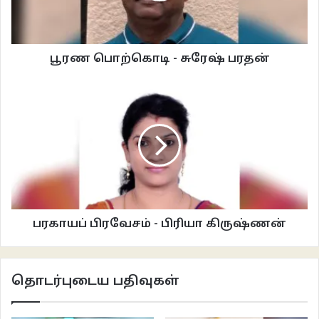
‘தெரியலையே’
‘உன்கூட செவன்த் வரைக்கும் மோகன்னு ஒரு பையன் படிச்சான் தெரியுமா?’
பூரண பொற்கொடி - சுரேஷ் பரதன்
‘மோகன்.. ஆமா, உங்களுக்கு அவனைத் தெரியுமா?’
‘டேய், நான்தான் மோகன்.இப்போ மோஹினி’
‘என்ன சொல்ற.நீயா? அதான் எங்கையோ பார்த்த மாதிரி இருந்துதுனு
தோணுச்சா?’ ( உண்மையில் அவனுக்கு உள்ளுக்குள் பயத்தை தவிர்த்து அது
போன்ற எந்த எண்ணமும் தோன்றவில்லை )
பரகாயப் பிரவேசம் - பிரியா கிருஷ்ணன்
‘எப்புடி இருக்க?’
‘நல்லா இருக்கன்டா. நீ?’
தொடர்புடைய பதிவுகள்
கொஞ்சமாகச் சிரித்து விட்டு, ‘பார்த்தா தெரியல? எப்படி இருக்கேன்?’