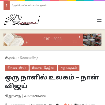
ஜே.பிரோஸ்கான் கவிதைகள்
M
முகப்பு
/
இணைய இதழ்
இணைய இதழ்
இணைய இதழ் 60
சிறுகதைகள்
ஒரு நாளில் உலகம் – நான்
விஜய்
சிறுகதை | வாசகசாலை