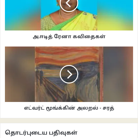
இராவணன் சீதையைத் தூக்கிக் கொண்டு ஆகாய மார்க்கமாய் போகையில்
ஐடாயு கழுகு குறுக்கிட்டு சண்டையிட்டு இராவணனால் வெட்டி வீழ்த்தப்படுகிறது.
அ.ஈடித் ரேனா கவிதைகள்
அது விழுந்த இடமும், இறந்த இடமும்தான் வெள்ளையுடன் பழுப்பும் கூடியுள்ள
இந்த
சுண்ணாம்புக்
கரடு
. இதிலும் உயிரியலுடன் வேதியியலும் கலந்து கொள்ளும்
என நினைக்கிறேன். வெட்டி வீழ்த்தப்பட்ட கழுகின் எலும்புகள் விழுந்த இடம்
முழுவதும் இந்த சுண்ணாம்பு கரடு. அதாவது அந்த பிரம்மாண்டமான
எலும்புகளில் நிறைந்து இருந்த கால்சியம் சத்தைத்தான் இதில் உயிரியலும்
கலந்திருக்க வேண்டும் என உத்தேசிக்கிறேன். இந்த கரடைத் தாண்டாமல்
பெங்களூரில் இருந்து யாராலும் நுழைய முடியாது. இரு திசைகளிலிருந்தும் இந்த
கரடுகள் தென்பட்டாலும் பொதுத்துறை நிறுவனங்களான TANMAG மற்றும்
SAIL Refractory Co Ltd தற்போது தங்களது தொழிலை மேற்கொண்டு
எட்வர்ட் மூங்க்கின் அலறல் - சரத்
வருகிறது.
சேலத்திலிருந்து நாமக்கல் போகும் நெடுஞ்சாலையில் இடப்புறம் இன்று
தொடர்புடைய பதிவுகள்