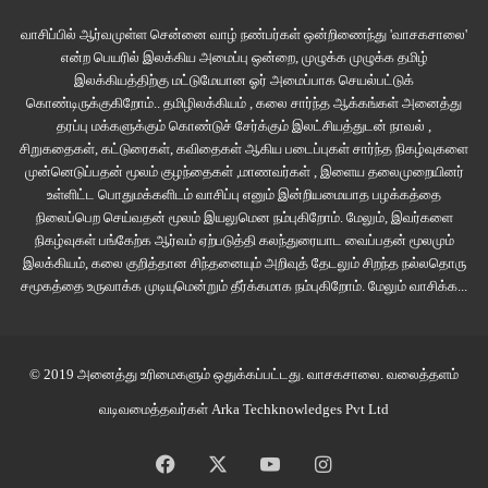
வாசிப்பில் ஆர்வமுள்ள சென்னை வாழ் நண்பர்கள் ஒன்றிணைந்து 'வாசகசாலை'
என்ற பெயரில் இலக்கிய அமைப்பு ஒன்றை, முழுக்க முழுக்க தமிழ்
இலக்கியத்திற்கு மட்டுமேயான ஓர் அமைப்பாக செயல்பட்டுக்
கொண்டிருக்குகிறோம்.. தமிழிலக்கியம் , கலை சார்ந்த ஆக்கங்கள் அனைத்து
தரப்பு மக்களுக்கும் கொண்டுச் சேர்க்கும் இலட்சியத்துடன் நாவல் ,
சிறுகதைகள், கட்டுரைகள், கவிதைகள் ஆகிய படைப்புகள் சார்ந்த நிகழ்வுகளை
முன்னெடுப்பதன் மூலம் குழந்தைகள் ,மாணவர்கள் , இளைய தலைமுறையினர்
உள்ளிட்ட பொதுமக்களிடம் வாசிப்பு எனும் இன்றியமையாத பழக்கத்தை
நிலைப்பெற செய்வதன் மூலம் இயலுமென நம்புகிறோம். மேலும், இவர்களை
நிகழ்வுகள் பங்கேற்க ஆர்வம் ஏற்படுத்தி கலந்துரையாட வைப்பதன் மூலமும்
இலக்கியம், கலை குறித்தான சிந்தனையும் அறிவுத் தேடலும் சிறந்த நல்லதொரு
சமூகத்தை உருவாக்க முடியுமென்றும் தீர்க்கமாக நம்புகிறோம்.
மேலும் வாசிக்க...
© 2019 அனைத்து உரிமைகளும் ஒதுக்கப்பட்டது.
வாசகசாலை
. வலைத்தளம்
வடிவமைத்தவர்கள்
Arka Techknowledges Pvt Ltd
கோதண்டராமர் சுவாமி ஆலயத்தில் வரலாறு பாடத்தை நம்மால் கற்றுக்கொள்ள
Facebook
X
YouTube
Instagram
முடியும். இங்கு வருகை தரும் மாணவர்கள் விஜயநகர காலத்து சிற்பக்கலை