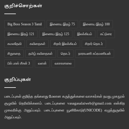
2000 ஆண்டுகள் பழமையானது” என ஆரம்பிக்கும் போதே அந்த கோவில்
குறிச்சொற்கள்
பட்டாச்சாரியார் தன்னுடைய இராமாயண சாரத்தை வரலாற்று உபதேசமாக
விவரிப்பார்.
Big Boss Season 3 Tamil
இணைய இதழ் 75
இணைய இதழ் 100
“இது பல்லவர்களால் செய்யப்பட்டது. இரண்டாயிரம் வருஷத்தது. இராமன்,
இணைய இதழ் 121
இணைய இதழ் 125
இலக்கியம்
கட்டுரை
இலட்சுமணன், சீதா பிராட்டி என மூவரும் சேர்ந்து பட்டாபிஷேக கோலத்தில்
கமலதேவி
கவிதைகள்
சிறார் இலக்கியம்
சிறார் தொடர்
காட்சியளிக்கும் சன்னதி இங்கு மட்டும்தான் உள்ளது” என்று சொல்லுவார்.
சிறுகதை
தமிழ் கவிதைகள்
தொடர்
நாராயணி சுப்ரமணியன்
அங்கிருந்து வெளியே வந்து சர்க்கரைப் பொங்கல் வாங்கி சாப்பிடும் போது
ஆண்டாள் அருளிய திருப்பாவையை அடியார் ஒருவர் பாடிக்கொண்டிருந்தது
பிக் பாஸ் சீசன் 3
வளன்
வாசகசாலை
செவிக்கு வாய்த்த இன்பமென இருந்தது.
குறிப்புகள்
படைப்புகள் குறித்த தங்களது மேலான கருத்துக்களை வாசகர்கள் நமது
முகநூல்
குழுவில்
தெரிவிக்கலாம். படைப்புகளை
vasagasalaiweb@gmail.com
என்கிற
முகவரிக்கு அனுப்பவும். படைப்புகளை
யூனிகோடு(UNICODE)
எழுத்துருவில்
அனுப்பவும்.