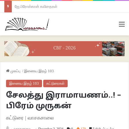
ஜே.பிரோஸ்கான் கவிதைகள்
M
முகப்பு
/
இணைய இதழ் 103
இணைய இதழ் 103
கட்டுரைகள்
சேலத்து இராமாயணம்..! –
பிரேம் முருகன்
கட்டுரை | வாசகசாலை