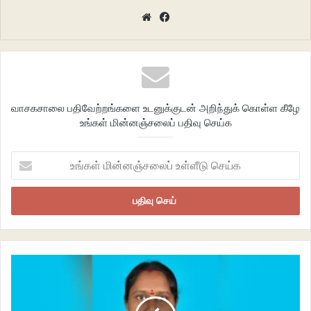
மாதிரி அது வெளுத்த வண்ணமும் இல்லாமல் வெங்கல நிறத்திற்கும் மாறாமல்
Website
Facebook
பழுப்புமான கல் மண் குழிகள் நிறைந்த இடமாக இருக்கும். அதனைப்
படித்தவர்கள், விஞ்ஞானிகள் பாக்ஸைட் என்றும், அலுமினிய உலோகத்திற்கு
தேவைப்படும் பொருள் என்று நினைத்தாலும் சேலத்தில் வாழ்ந்த மக்களுக்கு
‘சுண்ணாம்பு கரடு’ என்றால் சட்டென்று நினைவிற்கு வந்துவிடும். கால்சியம்
சுண்ணாம்பு என்பதை சரிவர தெரியாத காலத்தில் இந்த பெயர்
வாசகசாலை பதிவேற்றங்களை உடனுக்குடன் அறிந்துக் கொள்ள கீழே
திரிந்திருந்திருந்தாலும் களம் அறியாத நாடகக்காரராக சேலத்துக்காரர்கள்
உங்கள் மின்னஞ்சலைப் பதிவு செய்க
இதற்கு ஒரு இராமாயணக் கதையை சொல்லுவதை தவிர்க்காமல்
விடமாட்டார்கள்.
உங்கள்
மின்னஞ்சலைப்
உள்ளீடு
செய்க