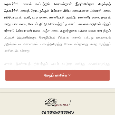
தொடர்ச்சி மலைக் கூட்டத்தில் சேராமல்தான் இருக்கின்றன. கிழக்குத்
தொடர்ச்சி மலைத் தொடருக்குள் இல்லாத சிறிய மலைகளான அம்மாசி மலை,
கரிபெருமான் கரடு, நாம மலை, சன்னியாசி குண்டு, தண்ணீர் மலை, குமரன்
கரடு, பால மலை, வேடன் திட்டு, செல்லத்திட்டு எனப் பலவகை கரடுகள் மற்றும்
ஏற்காடு சேர்வராயன் மலை, கஞ்ச மலை, கருமந்துறை, பச்சை மலை என நீளும்
பட்டியல் இருக்கின்றது. மொழியியல் ரீதியாக சைலம் என்பது மலையைக்
குறிக்கும் வடசொலாகும். சைலத்திலிருந்து சேலம் என்றானது என்ற கருத்தும்
பலரிடையே உள்ளது.
சேலம் இலக்கியத் திரிபிற்கும் பெயர் பெற்றே வலிந்து காணப்படுகிறது.
காவியங்களின் கற்பனையை நமது புவியியல் பரப்பில் பொருத்திக் கொண்டு
மேலும் வாசிக்க
வெளிவரும் வாய்வழி இலக்கியங்களை பணி நிமித்தமாக களத்திற்குச் செல்லும்
பொழுது மக்களுடன் கலந்துரையாடும் வாய்ப்புகளில் கேட்க முடிந்துள்ளது.
குறிப்பாக இராமாயணம் திரிபு கதைகள் கேட்க முடிகிறது.
சேலத்துக்கு பெங்களூரிலிருந்து வரும் மக்கள் ஓமலூர் தாண்டியதுமே எதிர்
கொள்ளுவது ஒரு குன்றை. எங்கும் தோண்டி வெள்ளை நிற மணலை இறைத்த
வாசகசாலை