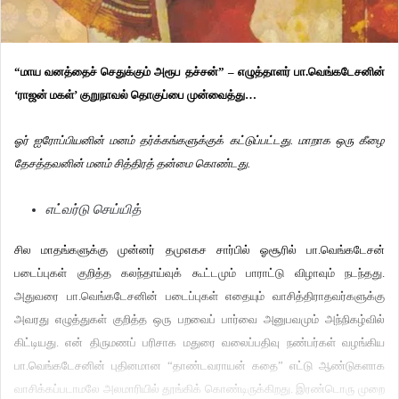
“மாய வனத்தைச் செதுக்கும் அரூப தச்சன்” – எழுத்தாளர் பா.வெங்கடேசனின்
‘ராஜன் மகள்’ குறுநாவல் தொகுப்பை முன்வைத்து…
ஓர் ஐரோப்பியனின் மனம் தர்க்கங்களுக்குக் கட்டுப்பட்டது. மாறாக ஒரு கீழை
தேசத்தவனின் மனம் சித்திரத் தன்மை கொண்டது.
எட்வர்டு செய்யித்
சில மாதங்களுக்கு முன்னர் தமுஎகச சார்பில் ஓசூரில் பா.வெங்கடேசன்
படைப்புகள் குறித்த கலந்தாய்வுக் கூட்டமும் பாராட்டு விழாவும் நடந்தது.
அதுவரை பா.வெங்கடேசனின் படைப்புகள் எதையும் வாசித்திராதவர்களுக்கு
அவரது எழுத்துகள் குறித்த ஒரு பறவைப் பார்வை அனுபவமும் அந்நிகழ்வில்
கிட்டியது. என் திருமணப் பரிசாக மதுரை வலைப்பதிவு நண்பர்கள் வழங்கிய
பா.வெங்கடேசனின் புதினமான “தாண்டவராயன் கதை” எட்டு ஆண்டுகளாக
வாசிக்கப்படாமலே அலமாரியில் தூங்கிக் கொண்டிருக்கிறது. இரண்டொரு முறை