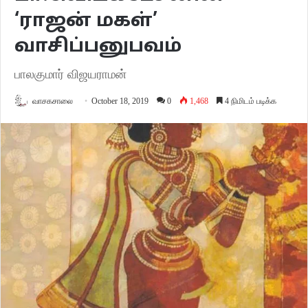
‘ராஜன் மகள்’
வாசிப்பனுபவம்
பாலகுமார் விஜயராமன்
வாசகசாலை
October 18, 2019
0
1,468
4 நிமிடம் படிக்க