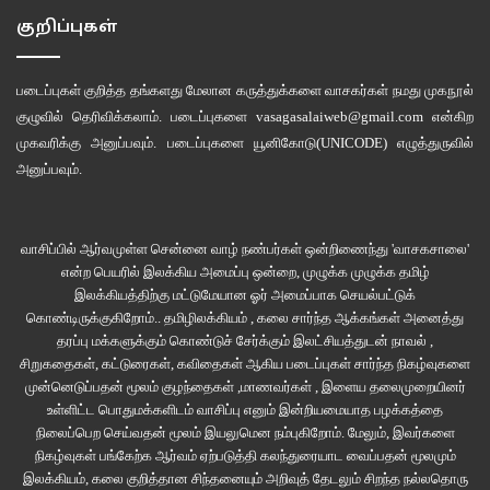
சொல்லிவிட்டு, பின்பு அந்நிகழ்வு முடிவு நோக்கி நகரும் வழித்தடத்தை
குறிப்புகள்
விளக்கமாக விவரிப்பது இக்கதைகளில் அதிகம் காணப்படுகிறது. வழக்கமான
கதைகளில் ஒரு நிகழ்வின் முடிவு தெரிந்துவிட்ட பிறகு அதற்கான வழிமுறைகள்
படைப்புகள் குறித்த தங்களது மேலான கருத்துக்களை வாசகர்கள் நமது
முகநூல்
அவ்வளவு சுவாரஸ்யமாகத் தோன்றாது. ஆனால் பா.வெங்கடேசனின் சிறப்பான
குழுவில்
தெரிவிக்கலாம். படைப்புகளை
vasagasalaiweb@gmail.com
என்கிற
விவரிப்பு முறையால் அந்த வழித்தடத்தில் வாசகனும் சேர்ந்து பயணிக்கும்
முகவரிக்கு அனுப்பவும். படைப்புகளை
யூனிகோடு(UNICODE)
எழுத்துருவில்
அனுபவம் கிட்டுகிறது. அது அந்நிகழ்வின் நம்பகத்தன்மையைக் கூட்டுவதோடு,
அனுப்பவும்.
வேறு பக்கம் திரும்பிப் பார்க்கவிடாத கவனக் குவிப்பையும் ஒருசேர
நிகழ்த்துகிறது.
வாசிப்பில் ஆர்வமுள்ள சென்னை வாழ் நண்பர்கள் ஒன்றிணைந்து 'வாசகசாலை'
என்ற பெயரில் இலக்கிய அமைப்பு ஒன்றை, முழுக்க முழுக்க தமிழ்
நீண்ட சொற்றொடர்கள், இடைவிடாமல் நீளும் பத்திகள், உரையாடல்களும் கதை
இலக்கியத்திற்கு மட்டுமேயான ஓர் அமைப்பாக செயல்பட்டுக்
விவரிப்புகளூம் ஒன்றோடு ஒன்று கலந்திருக்கும் நிறுத்தற்குறிகள் அற்ற நடை
கொண்டிருக்குகிறோம்.. தமிழிலக்கியம் , கலை சார்ந்த ஆக்கங்கள் அனைத்து
என்று வாசிப்பதற்கு சிரமமான எழுத்து நடையை ஏன் தரித்துக் கொண்டீர்கள்
தரப்பு மக்களுக்கும் கொண்டுச் சேர்க்கும் இலட்சியத்துடன் நாவல் ,
என்பதற்கு, ”நமது பாரம்பரியம் என்பது கதை வாசித்து வந்ததல்ல, மாறாக கதை
சிறுகதைகள், கட்டுரைகள், கவிதைகள் ஆகிய படைப்புகள் சார்ந்த நிகழ்வுகளை
முன்னெடுப்பதன் மூலம் குழந்தைகள் ,மாணவர்கள் , இளைய தலைமுறையினர்
கேட்டு வளர்ந்த மரபு. என் கதைகள் எழுத்து வடிவில் அமைந்தாலும்,
உள்ளிட்ட பொதுமக்களிடம் வாசிப்பு எனும் இன்றியமையாத பழக்கத்தை
சொல்லிக்கேட்கும் ஓசை லயத்துடனும், இசைத்தன்மையுடனும்
நிலைப்பெற செய்வதன் மூலம் இயலுமென நம்புகிறோம். மேலும், இவர்களை
அமைந்திருக்கின்றன. இதுதான் கீழை தேசத்து கதைசொல்லும் முறை.
நிகழ்வுகள் பங்கேற்க ஆர்வம் ஏற்படுத்தி கலந்துரையாட வைப்பதன் மூலமும்
தர்க்கத்தை வாசித்து உணர்ந்துகொள்ளும் ஐரோப்பிய எழுத்துமுறைக்குப் பழகிய
இலக்கியம், கலை குறித்தான சிந்தனையும் அறிவுத் தேடலும் சிறந்த நல்லதொரு