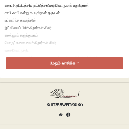
கடைசி நிமிடத்தில் தட்டுத்தடுமாறியொருவன் ஏறுகிறான்
காபி காபி என்று கூவுகிறான் ஒருவன்
உட்கார்ந்த கணத்தில்
இட்லியைப் பிரிக்கிறார்கள் சிலர்
கண்ணும் கருத்துமாய்
பொருட்களை வைக்கிறார்கள் சிலர்
யுவதியொருத்தி
சன்னமான குரலில் தனது ஆண் நண்பனுக்கு ரயில் கிளம்பி விட்டதை
மேலும் வாசிக்க
முணுமுணுக்கின்றாள்
90 கிட்ஸ் இருவர்
அப்பர் பெர்த்தில் கலாய்க்கத் தொடங்கிவிட்டனர்
இப்போது
மொத்த ரயிலும் மொபைலுக்குள்
வந்துவிட்டது
வாசகசாலை
கொஞ்சம் கொஞ்சமாக
Website
Facebook
அத்தனை பெட்டிகளும் மெஸஞ்சரிலும்
புலனத்திலும் மூழ்கத் தொடங்கியது.