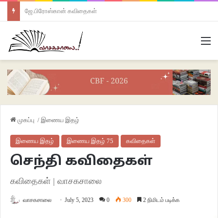
ஜே.பிரோஸ்கான் கவிதைகள்
M
முகப்பு
/
இணைய இதழ்
இணைய இதழ்
இணைய இதழ் 75
கவிதைகள்
செந்தி கவிதைகள்
கவிதைகள் | வாசகசாலை
வாசகசாலை
July 5, 2023
0
300
2 நிமிடம் படிக்க