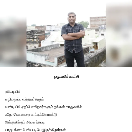
ஒரு
ரயில்
காட்சி
ரயிலடியில்
வழியனுப்ப வந்தவர்களும்
வண்டியில் ஏறப்போகிறவர்களும் தங்கள் காதுகளில்
ஏதோவொன்றை மாட்டிக்கொண்டு
அங்குமிங்கும் அலைந்தபடி
யாருடனோ பேசியபடியே இருக்கிறார்கள்