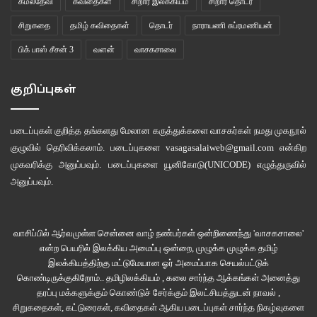
கமலதேவி
கவிதைகள்
சிறார் இலக்கியம்
சிறார் தொடர்
இந்தக் குளிர் உன்னை நினைவுபடுத்துகிறது என்றாள்
சிறுகதை
தமிழ் கவிதைகள்
தொடர்
நாராயணி சுப்ரமணியன்
நான் கொதிக்கத் தொடங்கினேன்
பிக் பாஸ் சீசன் 3
வளன்
வாசகசாலை
ஒரு கூதல் என்ன செய்யும்?
எல்லாம் செய்யும்.
குறிப்புகள்
********
படைப்புகள் குறித்த தங்களது மேலான கருத்துக்களை வாசகர்கள் நமது
முகநூல்
–
senthi.punaivu@gmail.com
–
குழுவில்
தெரிவிக்கலாம். படைப்புகளை
vasagasalaiweb@gmail.com
என்கிற
முகவரிக்கு அனுப்பவும். படைப்புகளை
யூனிகோடு(UNICODE)
எழுத்துருவில்
அனுப்பவும்.
இணைய இதழ் 75
கவிதைகள்
செந்தி
செந்தி கவிதைகள்
வாசகசாலை
வாசிப்பில் ஆர்வமுள்ள சென்னை வாழ் நண்பர்கள் ஒன்றிணைந்து 'வாசகசாலை'
என்ற பெயரில் இலக்கிய அமைப்பு ஒன்றை, முழுக்க முழுக்க தமிழ்
இலக்கியத்திற்கு மட்டுமேயான ஓர் அமைப்பாக செயல்பட்டுக்
கொண்டிருக்குகிறோம்.. தமிழிலக்கியம் , கலை சார்ந்த ஆக்கங்கள் அனைத்து
தரப்பு மக்களுக்கும் கொண்டுச் சேர்க்கும் இலட்சியத்துடன் நாவல் ,
சிறுகதைகள், கட்டுரைகள், கவிதைகள் ஆகிய படைப்புகள் சார்ந்த நிகழ்வுகளை