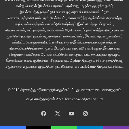
கிஃப்ட்… அதாவது, பிறந்தநாள் பரிசு… வணக்கம்’’ என்று கூட்டத்தை நோக்கி
என்ற பெயரில் இலக்கிய அமைப்பு ஒன்றை, முழுக்க முழுக்க தமிழ்
இலக்கியத்திற்கு மட்டுமேயான ஓர் அமைப்பாக செயல்பட்டுக்
வணங்கினார்.
கொண்டிருக்குகிறோம்.. தமிழிலக்கியம் , கலை சார்ந்த ஆக்கங்கள் அனைத்து
தரப்பு மக்களுக்கும் கொண்டுச் சேர்க்கும் இலட்சியத்துடன் நாவல் ,
கைதட்டல் அடங்க நீண்ட நேரமானது.
சிறுகதைகள், கட்டுரைகள், கவிதைகள் ஆகிய படைப்புகள் சார்ந்த நிகழ்வுகளை
முன்னெடுப்பதன் மூலம் குழந்தைகள் ,மாணவர்கள் , இளைய தலைமுறையினர்
உள்ளிட்ட பொதுமக்களிடம் வாசிப்பு எனும் இன்றியமையாத பழக்கத்தை
பின்னர் கிங்விங்சன், நிலாமதி சந்திரன், கம்பீரன் என ஒவ்வொருவராக மேடையில்
நிலைப்பெற செய்வதன் மூலம் இயலுமென நம்புகிறோம். மேலும், இவர்களை
ஏறி அரசிக்குப் பரிசு அளித்தார்கள். அதனைத் தொடர்ந்து பிரபுக்கள், உயர்
நிகழ்வுகள் பங்கேற்க ஆர்வம் ஏற்படுத்தி கலந்துரையாட வைப்பதன் மூலமும்
அதிகாரிகள் அளித்தார்கள்.
இலக்கியம், கலை குறித்தான சிந்தனையும் அறிவுத் தேடலும் சிறந்த நல்லதொரு
சமூகத்தை உருவாக்க முடியுமென்றும் தீர்க்கமாக நம்புகிறோம்.
மேலும் வாசிக்க...
கூட்டத்தின் முன்னிலையில் நின்றிருந்த நட்சத்திரா தன் அருகே இருந்த
உத்தமனைப் பார்த்தாள்.
© 2019 அனைத்து உரிமைகளும் ஒதுக்கப்பட்டது.
வாசகசாலை
. வலைத்தளம்
‘’என்ன உத்தமரே… இதுவாவது உரைக்கல்லில் வருமா?’’ என்று கேட்டாள்.
வடிவமைத்தவர்கள்
Arka Techknowledges Pvt Ltd
உத்தமன் புன்னகைத்தான்… ‘’நிச்சயம் வரும்… ஒரு நாட்டின் தலைவன்
Facebook
X
YouTube
Instagram
பெண்ணை மதிக்க ஆரம்பித்தால் பிரஜைகளும் மதிக்க ஆரம்பிப்பார்கள். அரசர்
இப்போதுதான் ஒரு நாட்டுத் தலைவனுக்கான தகுதியில் முதல் படியில் கால்