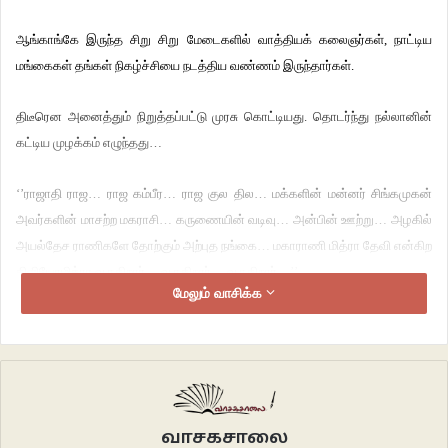
ஆங்காங்கே இருந்த சிறு சிறு மேடைகளில் வாத்தியக் கலைஞர்கள், நாட்டிய
மங்கைகள் தங்கள் நிகழ்ச்சியை நடத்திய வண்ணம் இருந்தார்கள்.
திடீரென அனைத்தும் நிறுத்தப்பட்டு முரசு கொட்டியது. தொடர்ந்து நல்லானின்
கட்டிய முழக்கம் எழுந்தது…
‘’ராஜாதி ராஜ… ராஜ கம்பீர… ராஜ குல தில… மக்களின் மன்னர் சிங்கமுகன்
அவர்களின் மாசற்ற மகராசி… கருணையின் வடிவு… அன்பின் ஊற்று… அழகில்
அயல்தேச ராணிகளே தோற்கும் அற்புத நங்கை… மகாராணி மித்ரா தேவி என்கிற
கிளியோமித்ரா வருகிறார்… வருகிறார்… வருகிறார்…’’
மேலும் வாசிக்க
எல்லோரும் ஆர்ப்பரிப்புடன் தலையைத் திருப்பிப் பார்த்தார்கள். அனைவரின்
கண்களில் வியப்பு குடியேறியது. ‘வழக்கமாக அலங்கரிக்கப்பட்ட பட்டத்து
யானையில் வருகிற அரசியார் இப்போது ஒரு குதிரை மீது வருகிறாரே? அதைவிட
வியப்பு… அரசர் அந்தக் குதிரையின் அருகே நடந்து வருகிறாரே…?’ என்று
பார்த்தார்கள்.
வாசகசாலை