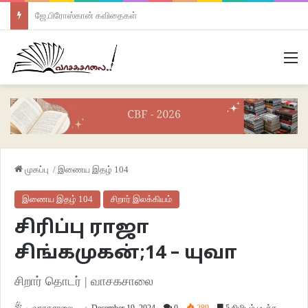
ஜே.பிரோஸ்கான் கவிதைகள்
M
முகப்பு
/
இணைய இதழ் 104
இணைய இதழ் 104
சிறார் இலக்கியம்
சிரிப்பு ராஜா
சிங்கமுகன்;14 – யுவா
சிறார் தொடர் | வாசகசாலை