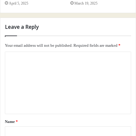
April 5, 2025
March 19, 2025
பட்டுத்துணியை விரித்தார்.
கூட்டம் பெரும் அமைதிக்குச் சென்று கவனித்தது.
Leave a Reply
‘’அன்று நான் ஓர் இளங்காளை
Your email address will not be published.
Required fields are marked
*
அந்த நாளும் ஓர் இளம்காலை
C
o
சென்றிருந்தேன் ஓர் தேசத்துக்கு
m
m
வென்று வர ஓர் இதயத்தை
e
ஆம்… பெண் பார்க்கும் படலம் அது
n
t
நந்தவனம் ஒட்டிய அறை அது
*
Name
*
நானிருந்தேன் அங்கே அமர்ந்து