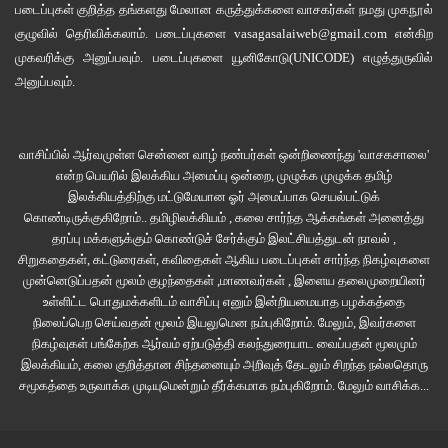
படைப்புகள் குறித்த தங்களது மேலான கருத்துக்களை வாசகர்கள் நமது
முகநூல்
குழுவில்
தெரிவிக்கலாம். படைப்புகளை
vasagasalaiweb@gmail.com
என்கிற
முகவரிக்கு அனுப்பவும். படைப்புகளை
யூனிகோடு(UNICODE)
எழுத்துருவில்
அனுப்பவும்.
வாசிப்பில் ஆர்வமுள்ள சென்னை வாழ் நண்பர்கள் ஒன்றிணைந்து 'வாசகசாலை'
என்ற பெயரில் இலக்கிய அமைப்பு ஒன்றை, முழுக்க முழுக்க தமிழ்
இலக்கியத்திற்கு மட்டுமேயான ஓர் அமைப்பாக செயல்பட்டுக்
கொண்டிருக்குகிறோம்.. தமிழிலக்கியம் , கலை சார்ந்த ஆக்கங்கள் அனைத்து
தரப்பு மக்களுக்கும் கொண்டுச் சேர்க்கும் இலட்சியத்துடன் நாவல் ,
சிறுகதைகள், கட்டுரைகள், கவிதைகள் ஆகிய படைப்புகள் சார்ந்த நிகழ்வுகளை
முன்னெடுப்பதன் மூலம் குழந்தைகள் ,மாணவர்கள் , இளைய தலைமுறையினர்
உள்ளிட்ட பொதுமக்களிடம் வாசிப்பு எனும் இன்றியமையாத பழக்கத்தை
நிலைப்பெற செய்வதன் மூலம் இயலுமென நம்புகிறோம். மேலும், இவர்களை
நிகழ்வுகள் பங்கேற்க ஆர்வம் ஏற்படுத்தி கலந்துரையாட வைப்பதன் மூலமும்
இலக்கியம், கலை குறித்தான சிந்தனையும் அறிவுத் தேடலும் சிறந்த நல்லதொரு
சமூகத்தை உருவாக்க முடியுமென்றும் தீர்க்கமாக நம்புகிறோம்.
மேலும் வாசிக்க...