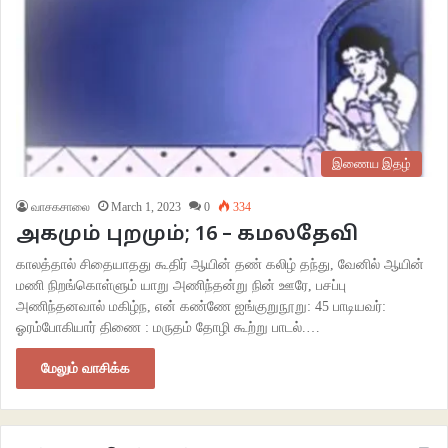
இணைய இதழ்
வாசகசாலை
March 1, 2023
0
334
அகமும் புறமும்; 16 – கமலதேவி
காலத்தால் சிதையாதது கூதிர் ஆயின் தண் கலிழ் தந்து, வேனில் ஆயின்
மணி நிறங்கொள்ளும் யாறு அணிந்தன்று நின் ஊரே, பசப்பு
அணிந்தனவால் மகிழ்ந, என் கண்ணே ஐங்குறுநூறு: 45 பாடியவர்:
ஓரம்போகியார் திணை : மருதம் தோழி கூற்று பாடல்.…
மேலும் வாசிக்க