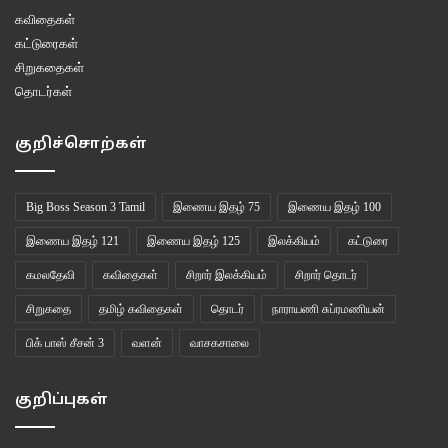
கவிதைகள்
கட்டுரைகள்
சிறுகதைகள்
தொடர்கள்
குறிச்சொற்கள்
Big Boss Season 3 Tamil
இணைய இதழ் 75
இணைய இதழ் 100
இணைய இதழ் 121
இணைய இதழ் 125
இலக்கியம்
கட்டுரை
கமலதேவி
கவிதைகள்
சிறார் இலக்கியம்
சிறார் தொடர்
சிறுகதை
தமிழ் கவிதைகள்
தொடர்
நாராயணி சுப்ரமணியன்
பிக் பாஸ் சீசன் 3
வளன்
வாசகசாலை
குறிப்புகள்