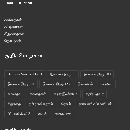
படைப்புகள்
கவிதைகள்
கட்டுரைகள்
சிறுகதைகள்
தொடர்கள்
குறிச்சொற்கள்
Big Boss Season 3 Tamil
இணைய இதழ் 75
இணைய இதழ் 100
இணைய இதழ் 121
இணைய இதழ் 125
இலக்கியம்
கட்டுரை
கமலதேவி
கவிதைகள்
சிறார் இலக்கியம்
சிறார் தொடர்
சிறுகதை
தமிழ் கவிதைகள்
தொடர்
நாராயணி சுப்ரமணியன்
பிக் பாஸ் சீசன் 3
வளன்
வாசகசாலை