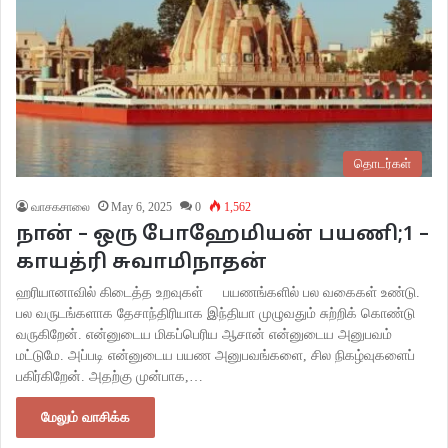
தொடர்கள்
வாசகசாலை
May 6, 2025
0
1,562
நான் – ஒரு போஹேமியன் பயணி;1 –
காயத்ரி சுவாமிநாதன்
ஹரியானாவில் கிடைத்த உறவுகள் பயணங்களில் பல வகைகள் உண்டு.
பல வருடங்களாக தேசாந்திரியாக இந்தியா முழுவதும் சுற்றிக் கொண்டு
வருகிறேன். என்னுடைய மிகப்பெரிய ஆசான் என்னுடைய அனுபவம்
மட்டுமே. அப்படி என்னுடைய பயண அனுபவங்களை, சில நிகழ்வுகளைப்
பகிர்கிறேன். அதற்கு முன்பாக,…
மேலும் வாசிக்க