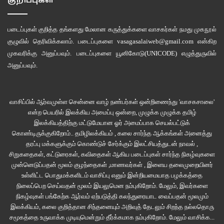
குறிப்புகள்
படைப்புகள் குறித்த தங்களது மேலான கருத்துக்களை வாசகர்கள் நமது
முகநூல்
குழுவில்
தெரிவிக்கலாம். படைப்புகளை
vasagasalaiweb@gmail.com
என்கிற
முகவரிக்கு அனுப்பவும். படைப்புகளை
யூனிகோடு(UNICODE)
எழுத்துருவில்
அனுப்பவும்.
வாசிப்பில் ஆர்வமுள்ள சென்னை வாழ் நண்பர்கள் ஒன்றிணைந்து 'வாசகசாலை'
என்ற பெயரில் இலக்கிய அமைப்பு ஒன்றை, முழுக்க முழுக்க தமிழ்
இலக்கியத்திற்கு மட்டுமேயான ஓர் அமைப்பாக செயல்பட்டுக்
கொண்டிருக்குகிறோம்.. தமிழிலக்கியம் , கலை சார்ந்த ஆக்கங்கள் அனைத்து
தரப்பு மக்களுக்கும் கொண்டுச் சேர்க்கும் இலட்சியத்துடன் நாவல் ,
சிறுகதைகள், கட்டுரைகள், கவிதைகள் ஆகிய படைப்புகள் சார்ந்த நிகழ்வுகளை
முன்னெடுப்பதன் மூலம் குழந்தைகள் ,மாணவர்கள் , இளைய தலைமுறையினர்
உள்ளிட்ட பொதுமக்களிடம் வாசிப்பு எனும் இன்றியமையாத பழக்கத்தை
நிலைப்பெற செய்வதன் மூலம் இயலுமென நம்புகிறோம். மேலும், இவர்களை
நிகழ்வுகள் பங்கேற்க ஆர்வம் ஏற்படுத்தி கலந்துரையாட வைப்பதன் மூலமும்
இலக்கியம், கலை குறித்தான சிந்தனையும் அறிவுத் தேடலும் சிறந்த நல்லதொரு
சமூகத்தை உருவாக்க முடியுமென்றும் தீர்க்கமாக நம்புகிறோம்.
மேலும் வாசிக்க...