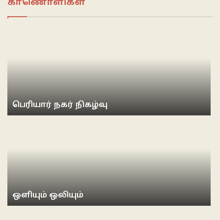
காணொளிகள்
பெரியார் நகர் நிகழ்வு
ஒளியும் ஒலியும்