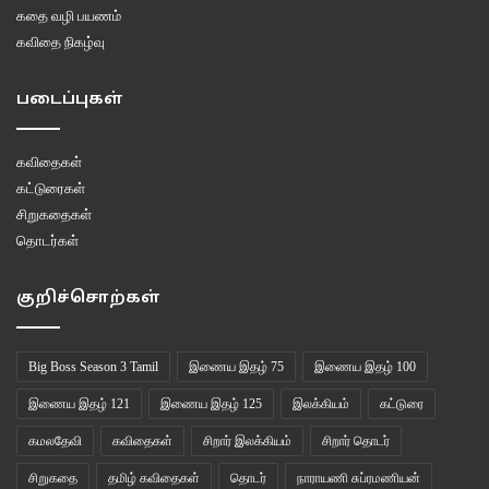
கதை வழி பயணம்
கவிதை நிகழ்வு
படைப்புகள்
கவிதைகள்
கட்டுரைகள்
சிறுகதைகள்
தொடர்கள்
குறிச்சொற்கள்
Big Boss Season 3 Tamil
இணைய இதழ் 75
இணைய இதழ் 100
இணைய இதழ் 121
இணைய இதழ் 125
இலக்கியம்
கட்டுரை
கமலதேவி
கவிதைகள்
சிறார் இலக்கியம்
சிறார் தொடர்
சிறுகதை
தமிழ் கவிதைகள்
தொடர்
நாராயணி சுப்ரமணியன்