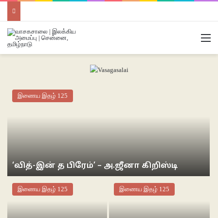
M
இணைய இதழ் 125
‘வித்-இன் த பிரேம்’ – அ.ஜீனா கிறிஸ்டி
இணைய இதழ் 125
இணைய இதழ் 125