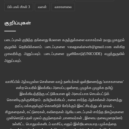
பிக் பாஸ் சீசன் 3
வளன்
வாசகசாலை
குறிப்புகள்
படைப்புகள் குறித்த தங்களது மேலான கருத்துக்களை வாசகர்கள் நமது
முகநூல்
குழுவில்
தெரிவிக்கலாம். படைப்புகளை
vasagasalaiweb@gmail.com
என்கிற
முகவரிக்கு அனுப்பவும். படைப்புகளை
யூனிகோடு(UNICODE)
எழுத்துருவில்
அனுப்பவும்.
வாசிப்பில் ஆர்வமுள்ள சென்னை வாழ் நண்பர்கள் ஒன்றிணைந்து 'வாசகசாலை'
என்ற பெயரில் இலக்கிய அமைப்பு ஒன்றை, முழுக்க முழுக்க தமிழ்
இலக்கியத்திற்கு மட்டுமேயான ஓர் அமைப்பாக செயல்பட்டுக்
கொண்டிருக்குகிறோம்.. தமிழிலக்கியம் , கலை சார்ந்த ஆக்கங்கள் அனைத்து
தரப்பு மக்களுக்கும் கொண்டுச் சேர்க்கும் இலட்சியத்துடன் நாவல் ,
சிறுகதைகள், கட்டுரைகள், கவிதைகள் ஆகிய படைப்புகள் சார்ந்த நிகழ்வுகளை
முன்னெடுப்பதன் மூலம் குழந்தைகள் ,மாணவர்கள் , இளைய தலைமுறையினர்
உள்ளிட்ட பொதுமக்களிடம் வாசிப்பு எனும் இன்றியமையாத பழக்கத்தை