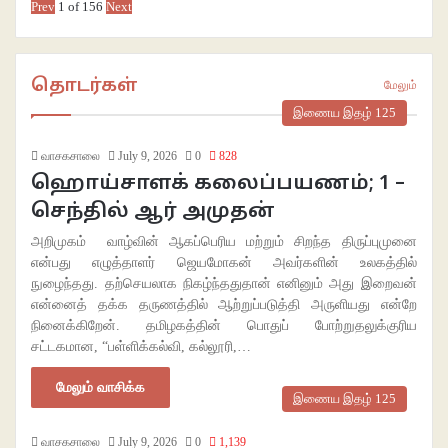
Prev
1
of
156
Next
தொடர்கள்
மேலும்
இணைய இதழ் 125
வாசகசாலை
July 9, 2026
0
828
ஹொய்சாளக் கலைப்பயணம்; 1 –
செந்தில் ஆர் அமுதன்
அறிமுகம் வாழ்வின் ஆகப்பெரிய மற்றும் சிறந்த திருப்புமுனை
என்பது எழுத்தாளர் ஜெயமோகன் அவர்களின் உலகத்தில்
நுழைந்தது. தற்செயலாக நிகழ்ந்ததுதான் எனினும் அது இறைவன்
என்னைத் தக்க தருணத்தில் ஆற்றுப்படுத்தி அருளியது என்றே
நினைக்கிறேன். தமிழகத்தின் பொதுப் போற்றுதலுக்குரிய
சட்டகமான, “பள்ளிக்கல்வி, கல்லூரி,…
மேலும் வாசிக்க
இணைய இதழ் 125
வாசகசாலை
July 9, 2026
0
1,139