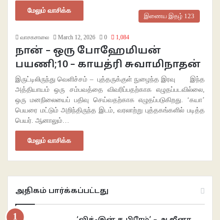
மேலும் வாசிக்க
இணைய இதழ் 123
வாசகசாலை
March 12, 2026
0
1,084
நான் – ஒரு போஹேமியன்
பயணி;10 – காயத்ரி சுவாமிநாதன்
இருட்டிலிருந்து வெளிச்சம் – புத்தருக்குள் நுழைந்த இரவு இந்த
அத்தியாயம் ஒரு சம்பவத்தை விவரிப்பதற்காக எழுதப்படவில்லை,
ஒரு மனநிலையைப் பதிவு செய்வதற்காக எழுதப்படுகிறது. ‘கயா’
பெயரை மட்டும் அறிந்திருந்த இடம், வரலாற்று புத்தகங்களில் படித்த
பெயர். ஆனாலும்…
மேலும் வாசிக்க
அதிகம் பார்க்கப்பட்டது