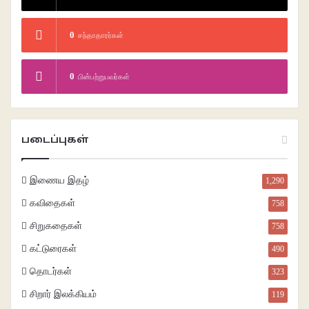
0
சந்தாதாரர்கள்
0
பின்பற்றுபவர்கள்
படைப்புகள்
இணைய இதழ்
1,290
கவிதைகள்
758
சிறுகதைகள்
758
கட்டுரைகள்
490
தொடர்கள்
323
சிறார் இலக்கியம்
119