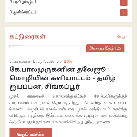
புரவி இதழ்- 1
1
முன்னோட்டம்
1
கட்டுரைகள்
மேலும்
இணைய இதழ் 125
வாசகசாலை
July 7, 2026
0
309
கே.பாலமுருகனின் தலேஜூ :
மொழியின் களியாட்டம் – தமிழ்
ஐயப்பன், சிங்கப்பூர்
முதல் காதலைத் தொலைத்துவிட்டுத் தேடுபவர்களுக்குச்
சமர்ப்பணம் என நாவல் தொடங்குகிறது. மிக எளிதான கட்டமைப்பு
கொண்ட அழகியல் நாவல் என்பதை முதல் அத்தியாயம் தகர்த்து
எறிகிறது. எழுத்தை இவ்வளவு வளைக்க முடியுமா என ஒவ்வொரு
அத்தியாயமும் மூச்சடைக்க வைக்கின்றது. இந்த நாவலை…
மேலும் வாசிக்க