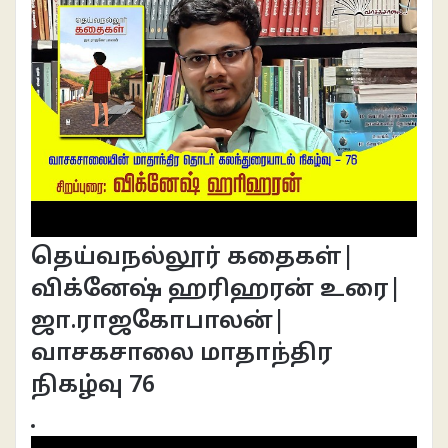
தெய்வநல்லூர் கதைகள்|
விக்னேஷ் ஹரிஹரன் உரை|
ஜா.ராஜகோபாலன்|
வாசகசாலை மாதாந்திர
நிகழ்வு 76