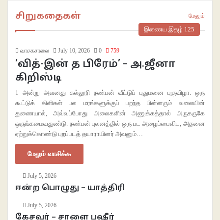
சிறுகதைகள்
மேலும்
இணைய இதழ் 125
வாசகசாலை
July 10, 2026
0
759
‘வித்-இன் த பிரேம்’ – அ.ஜீனா
கிறிஸ்டி
1 அன்று அவனது கல்லூரி நண்பன் வீட்டுப் புதுமனை புகுவிழா. ஒரு
கூட்டுக் கிளிகள் பல மரங்களுக்குப் பறந்த பின்னரும்‌ வலையின்
துணையால், அவ்வப்போது அலைகளின் அணுக்கத்தால் அருகருகே
ஒருங்கமைவதுண்டு. நண்பன் புலனத்தில் ஒரு பட அழைப்பைவிட, அதனை
ஏற்றுக்கொண்டு புறப்படத் தயாராயினர் அவனும்…
மேலும் வாசிக்க
July 5, 2026
ஈன்ற பொழுது – யாத்திரி
July 5, 2026
கேசவர் – சாளை பஷீர்