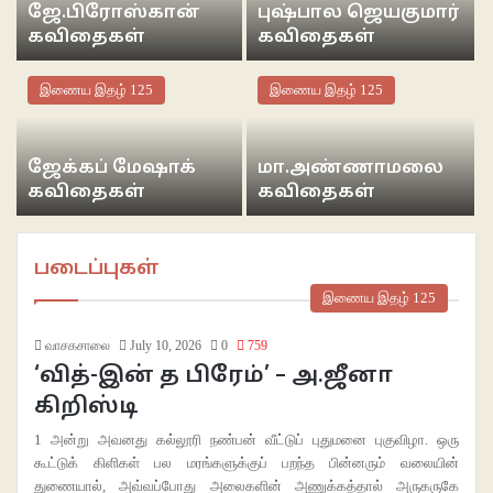
ஜே.பிரோஸ்கான்
புஷ்பால ஜெயகுமார்
கவிதைகள்
கவிதைகள்
இணைய இதழ் 125
இணைய இதழ் 125
ஜேக்கப் மேஷாக்
மா.அண்ணாமலை
கவிதைகள்
கவிதைகள்
படைப்புகள்
இணைய இதழ் 125
வாசகசாலை
July 10, 2026
0
759
‘வித்-இன் த பிரேம்’ – அ.ஜீனா
கிறிஸ்டி
1 அன்று அவனது கல்லூரி நண்பன் வீட்டுப் புதுமனை புகுவிழா. ஒரு
கூட்டுக் கிளிகள் பல மரங்களுக்குப் பறந்த பின்னரும்‌ வலையின்
துணையால், அவ்வப்போது அலைகளின் அணுக்கத்தால் அருகருகே