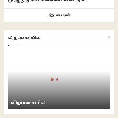
மு.ஆறுமுகவிக்னேஷ் கவிதைகள்
மற்ற படைப்புகள்
விற்பனையில்
விற்பனையில்