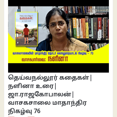
தெய்வநல்லூர் கதைகள்|
நளினா உரை|
ஜா.ராஜகோபாலன்|
வாசகசாலை மாதாந்திர
நிகழ்வு 76