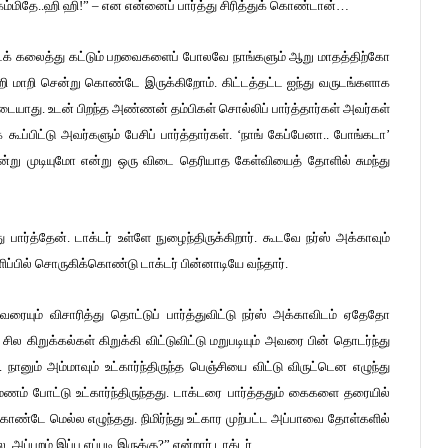
 கம்மிதே..ஹி ஹி!” – என என்னைப் பார்த்து சிரித்துக் கொண்டான்…
டைக் கலைத்து கட்டும் பறவைகளைப் போலவே நாங்களும் ஆறு மாதத்திற்கோ
ாறி மாறி சென்று கொண்டே இருக்கிறோம். கிட்டத்தட்ட ஐந்து வருடங்களாக
ையாது. உடன் பிறந்த அண்ணன் தம்பிகள் சொல்லிப் பார்த்தார்கள் அவர்கள்
ூப்பிட்டு அவர்களும் பேசிப் பார்த்தார்கள். ‘நாங் கேப்பேனா.. போங்கடா’
்று முடியுமோ என்று ஒரு விடை தெரியாத கேள்வியைத் தோளில் சுமந்து
 பார்த்தேன். டாக்டர் உள்ளே நுழைந்திருக்கிறார். கூடவே நர்ஸ் அக்காவும்
்பில் சொருகிக்கொண்டு டாக்டர் பின்னாடியே வந்தார்.
ையும் விசாரித்து தொட்டுப் பார்த்துவிட்டு நர்ஸ் அக்காவிடம் ஏதேதோ
ல கிறுக்கல்கள் கிறுக்கி விட்டுவிட்டு மறுபடியும் அவரை பின் தொடர்ந்து
 நானும் அம்மாவும் உட்கார்ந்திருந்த பெஞ்சியை விட்டு விருட்டென எழுந்து
்மணம் போட்டு உட்கார்ந்திருந்தது. டாக்டரை பார்த்ததும் கைகளை தரையில்
ண்டே மெல்ல எழுந்தது. நிமிர்ந்து உட்கார முற்பட்ட அப்பாவை தோள்களில்
 அப்பறம் இப்ப எப்படி இருக்கு?” என்றார் டாக்டர்.