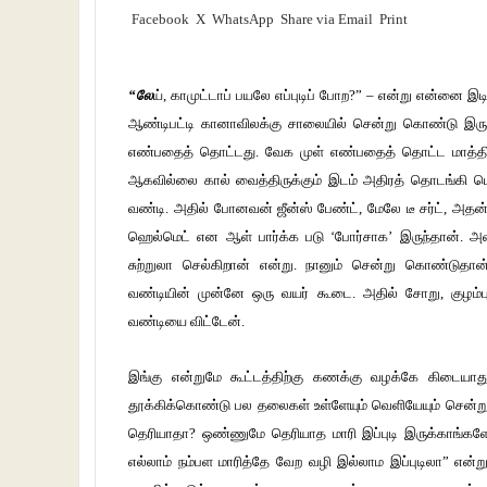
Facebook
X
WhatsApp
Share via Email
Print
“லே
ய், காமுட்டாப் பயலே எப்புடிப் போற?” – என்று என்னை
ஆண்டிபட்டி கானாவிலக்கு சாலையில் சென்று கொண்டு இருக்
எண்பதைத் தொட்டது. வேக முள் எண்பதைத் தொட்ட மாத்திரத்
ஆகவில்லை கால் வைத்திருக்கும் இடம் அதிரத் தொடங்கி மொ
வண்டி. அதில் போனவன் ஜீன்ஸ் பேண்ட், மேலே டீ சர்ட், அத
ஹெல்மெட் என ஆள் பார்க்க படு ‘போர்சாக’ இருந்தான். 
சுற்றுலா செல்கிறான் என்று. நானும் சென்று கொண்டுதான் இ
வண்டியின் முன்னே ஒரு வயர் கூடை. அதில் சோறு, குழம்பு,
வண்டியை விட்டேன்.
இங்கு என்றுமே கூட்டத்திற்கு கணக்கு வழக்கே கிடையாத
தூக்கிக்கொண்டு பல தலைகள் உள்ளேயும் வெளியேயும் சென்று
தெரியாதா? ஒண்ணுமே தெரியாத மாரி இப்புடி இருக்காங்களே
எல்லாம் நம்பள மாரித்தே வேற வழி இல்லாம இப்புடிலா” என்