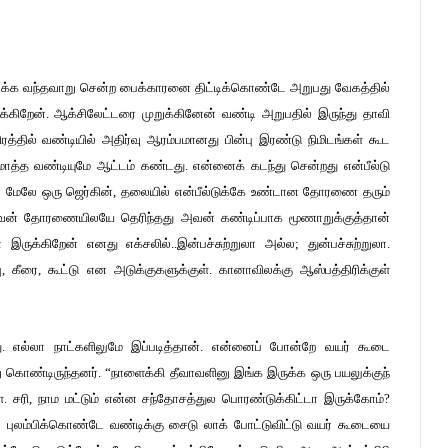
 இடிக்க வந்தவாறு சென்ற பைக்காரனை திட்டிக்கொண்டே அறுபது வேகத்தில்
கிறேன். ஆக்சிலேட்டரை முறுக்கினேன் வண்டி அறுபதில் இருந்து தாவி
தில் வண்டியில் அதிர்வு ஆரம்பமானது பின்பு இரண்டு நிமிடங்கள் கூட
த்த வண்டியுமே ஆட்டம் கண்டது. என்னைக் கடந்து சென்றது என்பீல்டு
ன் மேலே ஒரு ஜெர்கின், தலையில் என்பீல்டுக்கே உண்டான தோரணை தரும்
அவன் தோரணையிலயே தெரிந்தது அவன் கண்டிப்பாக மூணாறுக்குத்தான்
ருக்கிறேன் எனது எக்சலில்..இன்பச்சுற்றுலா அல்ல; துன்பச்சுற்றுலா.
 கீரை, கூட்டு என அடுக்குகளுக்குள். கானாவிலக்கு ஆஸ்பத்திரிக்குள்
ு. எல்லா நாட்களிலுமே இப்படித்தான். என்னைப் போன்றே வயர் கூடை
 கொண்டிருந்தனர். “நாளைக்கி தீவாவளினு இங்க இருக்க ஒரு பயலுக்குந்
. சரி, நாம மட்டும் என்ன சந்தோசத்துல பொரண்டுக்கிட்டா இருக்கோம்?
று புலம்பிக்கொண்டே வண்டிக்கு சைடு லாக் போட்டுவிட்டு வயர் கூடையை