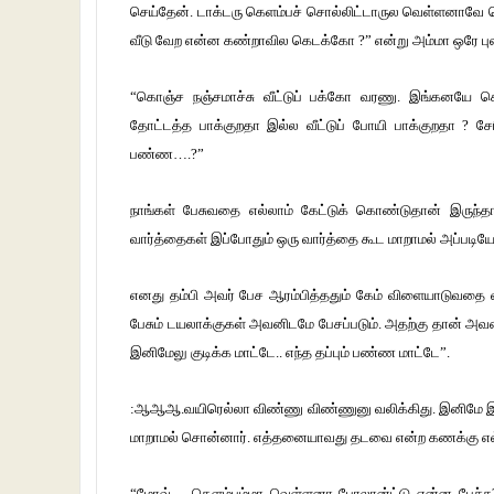
செய்தேன். டாக்டரு கெளம்பச் சொல்லிட்டாருல வெள்ளனாவே
வீடு வேற என்ன கண்றாவில கெடக்கோ ?” என்று அம்மா ஒரே புல
“கொஞ்ச நஞ்சமாச்சு வீட்டுப் பக்கோ வரணு. இங்கனயே க
தோட்டத்த பாக்குறதா இல்ல வீட்டுப் போயி பாக்குறதா ? சே
பண்ண….?”
நாங்கள் பேசுவதை எல்லாம் கேட்டுக் கொண்டுதான் இருந்த
வார்த்தைகள் இப்போதும் ஒரு வார்த்தை கூட மாறாமல் அப்படியே 
எனது தம்பி அவர் பேச ஆரம்பித்ததும் கேம் விளையாடுவதை வ
பேசும் டயலாக்குகள் அவனிடமே பேசப்படும். அதற்கு தான் அவன
இனிமேலு குடிக்க மாட்டே.. எந்த தப்பும் பண்ண மாட்டே”.
:ஆஆஆ.வயிரெல்லா விண்ணு விண்ணுனு வலிக்கிது. இனிமே இந்த
மாறாமல் சொன்னார். எத்தனையாவது தடவை என்ற கணக்கு எல
“மோவ்… கெளம்பும்மா வெள்ளனா போலான்ட்டு என்ன பேச்சு