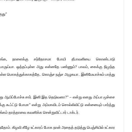
குது”
்கோங்க, நாளைக்கு சந்தோசமா போயி தீபாவளியை கொண்டாடு
ாருய்யா. ஒத்தப்புள்ள அது என்னதே பண்ணும்? பாவம், கைக்கு நிமுந்த
த புள்ள மொகத்துக்காகத்தே.. கொஞ்ச நஞ்ச அழுகயா.. இனிமேயாச்சும் பாத்து
ும்னு ஆயிப்போச்சு சார். இனி இத தெடுவனா?” – என்று எனது அப்பா மூச்சை
ுக்கு கூப்ட்டு போமா” என்று அம்மாவிடம் சொல்லிவிட்டு என்னையும் பார்த்து
தலிங்கம் தாத்தாவை கவனிக்க சென்றுவிட்டார் டாக்டர்.
ர்ந்தோம். கிழவி கீழே உட்காரப் போக நான் அதைத் தடுத்து பெஞ்சியில் உட்கார