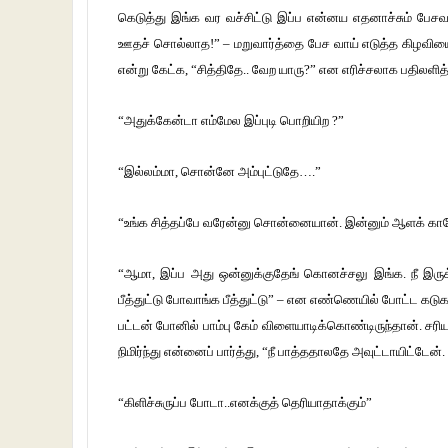
கெடுத்து இங்க வர வச்சிட்டு இப்ப என்னய எதனாச்சும் பேசவச்
ஊதச் சொல்லாத!” – மறுவார்த்தை பேச வாய் எடுத்த கிழவியை
என்று கேட்க, “சித்திதே.. வேற யாரு?” என எரிச்சலாக பதிலளித
“அதுக்கேன்டா எம்மேல இப்புடி பொறியிற ?”
“இல்லம்மா, சொன்னே அம்புட்டுதே….”
“உங்க சித்தப்பே வரேன்னு சொன்னையான். இன்னும் ஆளக் காணோ
“ஆமா, இப்ப அது ஒன்னுக்குதேங் கொனச்சலு இங்க. நீ இருக
பீத்துட்டு போவாங்க பீத்துட்டு” – என எண்ணெயில் போட்ட கடுகாய
பட்டன் போனில் பாம்பு கேம் விளையாடிக்கொண்டிருந்தான். சரி
நிமிர்ந்து என்னைப் பார்த்து, “நீ பாத்ததாலதே அவுட்டாயிட்ட
“கிளிச்சுருப்ப போடா..எனக்குத் தெரியாதாக்கும்”