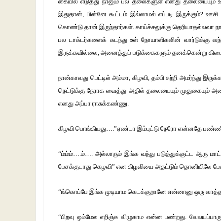
கையில் எடுத்து நானும் பல தலைகளுள் எனது தலையையும் உ
இதுதான், பின்னே கூட்டம் இல்லாமல் எப்படி இருக்கும்? ஊசி
கொண்டு தான் இருந்தார்கள். காய்ச்சலுக்கு தெரியாதல்லவா நா
பல டாக்டர்களைக் கடந்து உள் நோயாளிகளின் வார்டுக்கு வ
இருக்கவில்லை, அனைத்துப் படுக்கைகளும் தனக்கென்று கிடைத்
நான்காவது பெட்டில் அம்மா, கிழவி, தம்பி சுற்றி அமர்ந்து
நெட்டுக்கு நேராக வைத்து அதில் தலையையும் முதுகையும் அண
எனது அப்பா ராசுக்கண்ணு.
கிழவி பொங்கியது….”ஏண்டா இம்புட்டு நேரோ என்னதே பண்ணிக்
“ம்ம்ம்….ம்‌…. அல்லாரும் இங்க வந்து படுத்துக்குட்ட ஆரு 
பேசக்குடாது கெழவி” என கிழவியை அதட்டும் தொனியிலே பேசி
“ங்கொப்பே இங்க முடியாம கெடக்குறானே என்னானு ஒரு வாத்த கே
“பிறவு ஒம்மேல எறிஞ்சு விழுகாம என்ன பண்றது. வேலயப்பாரு