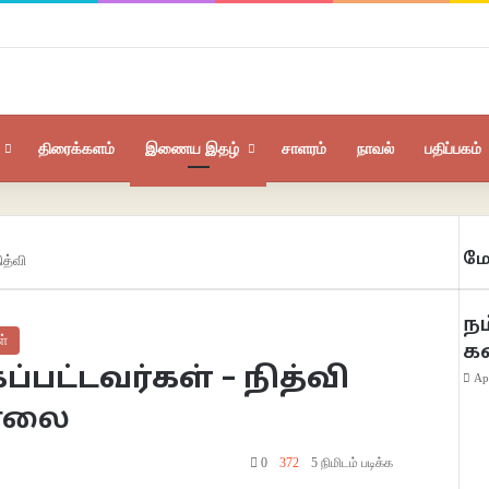
திரைக்களம்
இணைய இதழ்
சாளரம்
நாவல்
பதிப்பகம்
மே
ித்வி
Clo
நம
ள்
க
பட்டவர்கள் – நித்வி
Ap
சாலை
0
372
5 நிமிடம் படிக்க