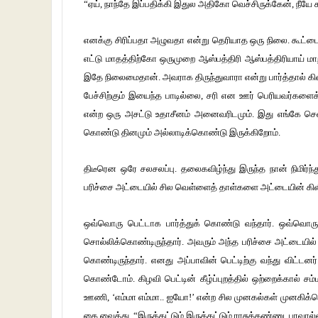
“ஏய், நாந்தே இப்பதிக்கி இதுல அதிகோ வெச்சிருக்கேன், நீயே
எனக்கு சிரிப்பதா அழுவதா என்று தெரியாத ஒரு நிலை. கூட்
எட்டு மாதத்திற்கோ ஒருமுறை ஆஸ்பத்திரி ஆஸ்பத்திரியாய் ம
இதே நிலைமைதான். அவராக திருந்துவாரா என்று பார்த்தால் கிட
பேச்சிற்கும் இயைந்த பாடில்லை, சரி என ஊர் பெரியவர்களைக் க
என்ற ஒரு அசட்டு உதாசீனம் அனைவரிடமும். இது எங்கே சென
கொண்டு தினமும் அல்லாடிக்கொண்டு இருக்கிறோம்.
திடீரென ஒரே சலசலப்பு. தலைகவிழ்ந்து இருந்த நான் நிமிர்ந்து
பரிச்சை அட்டையில் சில வெள்ளைத் தாள்களை அட்டையின் கிளிப
ஒவ்வொரு பெட்டாக பார்த்துக் கொண்டு வந்தார். ஒவ்வொருவர
சொல்லிக்கொண்டிருந்தார். அவரும் அந்த பரிச்சை அட்டையில் சி
கொண்டிருந்தார். எனது அப்பாவின் பெட்டிற்கு வந்து விட்டனர்.
கொண்டோம். கிழவி பெட்டின் கீழ்ப்புறத்தில் ஒற்றைக்கால் சம
ஊணி, ‘எம்மா எம்மா.. ஐயோ!’ என்ற சில முனகல்கள் முனகிக்கொ
கை வைத்து. “இருக்கட்டும் இருக்கட்டும் ராசுக்கண்ணு,,பரவால்ல.