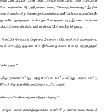
ள்ளே கொடுத்தேன். தேனி மாவட்டத்திலே உள்ள பெரிய அரசு ஆஸ்பத்திரி
 போட வரிசையில் அமர்ந்திருக்கும் பலரும், “லொக்கு லொக்குனு” இருமிக்
ளை தீபாவளி என்று நினைத்துக்கொண்டு பல வார்டுகள், பல படிக்கட்டுகள்,
ந்து உள்ளே நுழைந்தால், எப்போதும் போலத்தான் ஒரு இடம்கூட காலியாக
த ஆட்களை விட்டுவிடாமல் பத்திரப்படுத்தி வைத்து இருந்தது.
 இருக்க, சொட்டுச் சொட்டாய் விழும் குளுகோஸை ஏந்திய வண்ணம் தலகாணியை
்டக் கொடுத்து ஒரு கால் மேல் இன்னொரு காலை போட்டு படுத்திருந்தார்
கிட்ருந்த ?”
மாட்டுக்கு தண்ணி காட்றது.. ஆரு மோட்டார போட்டு விட்றது? நெனவு கெட்டு
னேன் கிழவியும் விடுவதாயில்லை கூடவே நானும்.
ட்டியா? எம்மேல எறிஞ்சு எறிஞ்சு விழுகுற?”
 கெழவி.. சும்மா என்னத்தையாச்சும் பேசிக்கிட்டு. காலையிலயே வேலயக்