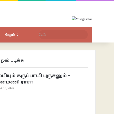
Facebook
X
YouTube
Instagram
புகுபதிகை
சீரற்ற பதிவுகள்
Sidebar
தேடு
மேலும்
லும் படிக்க
se
்பியும் கருப்பாயி புருசனும் –
ண்மணி ராசா
ril 13, 2026