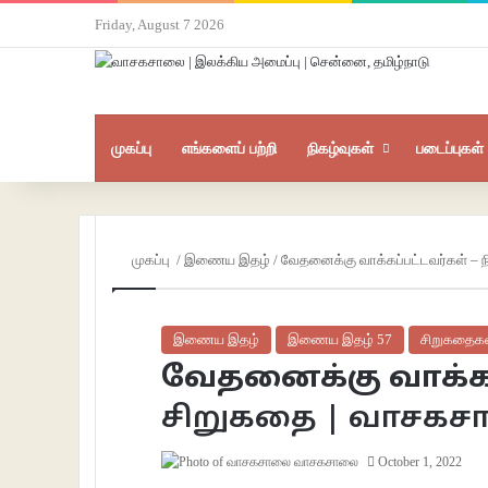
Friday, August 7 2026
முகப்பு
எங்களைப் பற்றி
நிகழ்வுகள்
படைப்புகள்
முகப்பு
/
இணைய இதழ்
/
வேதனைக்கு வாக்கப்பட்டவர்கள் – ந
இணைய இதழ்
இணைய இதழ் 57
சிறுகதைக
வேதனைக்கு வாக்கப்
சிறுகதை | வாசக
வாசகசாலை
October 1, 2022