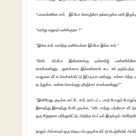
“பரவால்லிங்க சார்…இப்போ கொஞ்சோ நல்லாருக்க மாரி இருக்
“வயிறு எதுவும் வலிக்குதா ?”
“இல்ல சார். வயித்த வலியெல்லா இப்போ இல்ல சார்.”
“சேரி, அப்போ இன்னைக்கு டிஸ்சார்ஜ் பண்ணிக
ராசுக்கண்ணு….ஒனக்காக இல்லன்னாங் கூட உங் குடும்பத்த ப
பயலுகல வீட்ல வெச்சுக்கிட்டு இப்புடியா பண்றது.. எல்லா அந்
நடந்துக்க.. என்ன சொல்றது புரிஞ்ச்சா ராசுக்கண்ணு?”
“இனிமேலு குடிக்க மாட்டே சார். நாம் பட்ட பாடு போதும் போத
இறைத்து இறைத்து பேசி முடிக்க, “சரி, பாத்து பத்திரமா வீட்ட
ஒரு சிறுநகை புரிந்துவிட்டு, அடுத்த பெட்டில் இருக்கும் அமிர்
நானும் அம்மாவும் ஒரு நெடிய பெருமூச்சு விட்டு பெஞ்சியில் அம