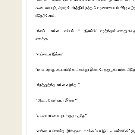
கூடையையும், அவர் போர்த்தியிருந்த போர்வையையும் கீழே எட
மீதேறினேன்.
“லேய்… மாப்ள… எலேய்…“ – திரும்பிப் பார்த்தேன். எனது கல்ல
எனக்கு.
“என்னடா இங்க?”
“மாமாவுக்கு டைபாய்டு காச்சன்னு இங்க சேத்துருக்காங்க. அதே 
“நேத்துத்தே மாப்ள வந்தே..”
“ஆமா, நீ என்னடா இங்க?”
“எல்லா எப்பையு நடக்குற கததே”
“என்னடா சொல்ற.. இன்னுமாடா உங்கய்யா இப்புடி பண்ணிகிட்டுர