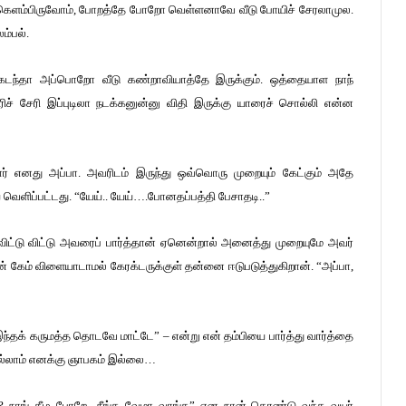
 கெளம்பிருவோம், போறத்தே போறோ வெள்ளனாவே வீடு போயிச் சேரலாமுல.
ம்பல்.
ெடந்தா அப்பொறோ வீடு கண்றாவியாத்தே இருக்கும். ஒத்தையாள நாந்
ரிச் சேரி இப்புடிலா நடக்கனுன்னு விதி இருக்கு யாரைச் சொல்லி என்ன
ார் எனது அப்பா. அவரிடம் இருந்து ஒவ்வொரு முறையும் கேட்கும் அதே
வெளிப்பட்டது. “யேய்.‌. யேய்….போனதப்பத்தி பேசாதடி..”
ிட்டு விட்டு அவரைப் பார்த்தான் ஏனென்றால் அனைத்து முறையுமே அவர்
் கேம் விளையாடாமல் கேரக்டருக்குள் தன்னை ஈடுபடுத்துகிறான். “அப்பா,
க் கருமத்த தொடவே மாட்டே” – என்று என் தம்பியை பார்த்து வார்த்தை
்லாம் எனக்கு ஞாபகம் இல்லை…
? நாங் கீழ போறே.. நீங்க வேமா வாங்க” என நான் கொண்டு வந்த வயர்