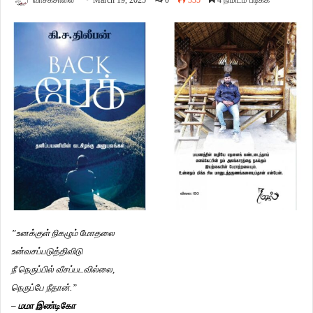
வாசகசாலை
March 19, 2025
0
335
4 நிமிடம் படிக்க
”உனக்குள் நிகழும் மோதலை
உன்வசப்படுத்திவிடு
நீ நெருப்பில் வீசப்படவில்லை,
நெருப்பே நீதான்.”
–
மமா இண்டிகோ