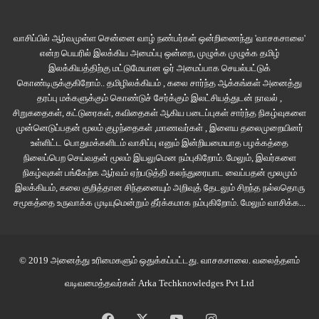
அதனால், ‘தனியாகப் பயணம் செய்ய வேண்டும், அப்போதுதான் லகான் நம்
கட்டுப்பாட்டில் இருக்கும்’ என்கிற இப்பயணியின் பார்வையைப் புரிந்துகொள்ள
வாசிப்பில் ஆர்வமுள்ள சென்னை வாழ் நண்பர்கள் ஒன்றிணைந்து 'வாசகசாலை'
முடிகிறது. போலவே, ‘பசுமை மட்டுமல்ல, வறட்சியும் இயற்கைதான்’ என்கிற
என்ற பெயரில் இலக்கிய அமைப்பு ஒன்றை, முழுக்க முழுக்க தமிழ்
அவரது அடிப்படைப் புரிதலும்.
இலக்கியத்திற்கு மட்டுமேயான ஓர் அமைப்பாக செயல்பட்டுக்
கொண்டிருக்குகிறோம்.. தமிழிலக்கியம் , கலை சார்ந்த ஆக்கங்கள் அனைத்து
10 பாகை குளிரில், ஆர்.ஏ.சி. இருக்கையில் தனது கம்பளியின் சரிபாதியைத்
தரப்பு மக்களுக்கும் கொண்டுச் சேர்க்கும் இலட்சியத்துடன் நாவல் ,
திலீபனுடன் பகிர்ந்துகொண்ட வட இந்திய இளைஞன், கென்னி, அபினவ்,
சிறுகதைகள், கட்டுரைகள், கவிதைகள் ஆகிய படைப்புகள் சார்ந்த நிகழ்வுகளை
முன்னெடுப்பதன் மூலம் குழந்தைகள் ,மாணவர்கள் , இளைய தலைமுறையினர்
சோனம் போல, பயண வழிநெடுக, நிபந்தனையின்றி, எதிர்பார்ப்பின்றி அன்பைப்
உள்ளிட்ட பொதுமக்களிடம் வாசிப்பு எனும் இன்றியமையாத பழக்கத்தை
பொழிகிற மனிதர்களைச் சிலாகிக்கும் திலீபன், தன் பயணத்தின் வழியே ‘நம்
நிலைப்பெற செய்வதன் மூலம் இயலுமென நம்புகிறோம். மேலும், இவர்களை
அகங்காரத்தை நசுக்கும் இயற்கையின் பேராற்றலையும், உன்னதமான மிக்க சில
நிகழ்வுகள் பங்கேற்க ஆர்வம் ஏற்படுத்தி கலந்துரையாட வைப்பதன் மூலமும்
மானுடத் தருணங்களையும்’ கண்டடைந்ததாய்ச் சொல்கிறார்.
பயணத்தைப்
இலக்கியம், கலை குறித்தான சிந்தனையும் அறிவுத் தேடலும் சிறந்த நல்லதொரு
சமூகத்தை உருவாக்க முடியுமென்றும் தீர்க்கமாக நம்புகிறோம்.
மேலும் வாசிக்க...
போலொரு மானுடக் கொண்டாட்டம் வேறு ஏதேனும் உண்டா?
***
© 2019 அனைத்து உரிமைகளும் ஒதுக்கப்பட்டது.
வாசகசாலை
. வலைத்தளம்
வலிப்பு நோய் இயல்பு வாழ்க்கையை முடக்கிவிடும் பெருநோய் என்கிற
வடிவமைத்தவர்கள்
Arka Techknowledges Pvt Ltd
தட்டையான பார்வை பொதுவெளியில் நிலவுகிறது. சமய கற்பிதங்கள் போலவே,
வலிப்புநோய் குறித்து ஏராளமான கற்பிதங்கள் உள்ளன. நவீன மருத்துவ அறிவியல்
Facebook
X
YouTube
Instagram