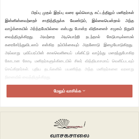
பிறப்பு முதல் இறப்பு வரை ஒவ்வொரு கட்டத்திலும் மனிதர்கள்
இன்னின்னவற்றைச் சாதித்திருக்க வேண்டும், இல்லையென்றால் அந்த
வாழ்க்கையில் அர்த்தமேயில்லை என்பது போன்ற விதிகளைச் சமூகம் நிறுவி
வைத்திருக்கிறது. அவற்றை அடியொற்றி நடந்தால் கேடுபாடில்லாமல்
கரைசேர்ந்துவிடலாம் என்கிற நம்பிக்கையும் அதனோடு இழையோடுகிறது.
அவ்வாறு புவிப்பரப்பின் காலவெளியைப் பங்கிட்டு வாழ்ந்து மறைந்துபோகிற
கோடான கோடி மனிதர்களுக்கிடையில் சிலர் வித்தியாசமாய் வெளிப்படவும்
செய்கிறார்கள். புதிய தடங்களில் பயணித்த அந்த மனிதர்களை வரலாறு
நினைவில் வைத்திருக்கிறது.
மேலும் வாசிக்க
ஒரு சிசு புவியில் பிறந்துவிட்டது என்றால், குறிப்பிட்ட காலத்துக்குள் 36
மைல்கற்களைக் கடக்க வேண்டும் என்கிறது மருத்துவ அறிவியல். மல்லாக்காய்க்
கிடத்திய சிசு கவிழ்ந்து புரள்வது அதில் ஒன்று. சமூகம் மற்றொரு பட்டியல்
வைத்திருக்கிறது. குறிப்பிட்ட காலத்தில் பள்ளி, கல்லூரிக்குச் சென்று, பட்டம்
வாங்கி, வேலைக்குப் போய், திருமணம் செய்துகொண்டு, பிள்ளைகள் பெற்று,
பிறகு அவர்களை வளர்த்து ஆளாக்கி, பெயரன் பெயர்த்தி பார்த்து… ஓர் ஆணின்
வாசகசாலை