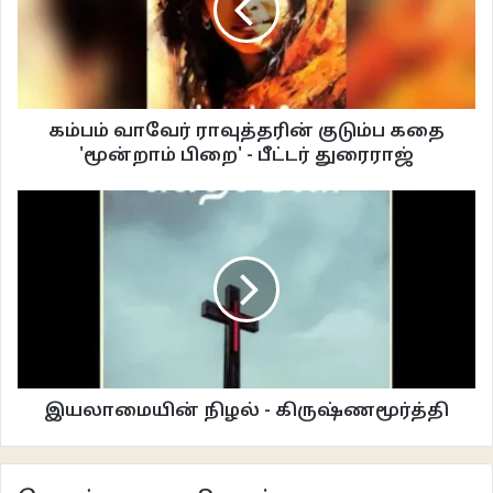
கி.ச.திலீபன் என்கிற இளம் ஊடகனை முதன்முதலாக 2016 ஆகஸ்ட்டில் டாப்
ஸ்லிப்பில் சந்தித்தேன். முதல் பார்வையில், வாசிப்பிலும் இயற்கைக்
கரிசனங்களிலும் ஆர்வம் காட்டுகிற, உற்சாகம் ததும்பும் இளைஞன். சமூக
ஊடகங்களில அவரது தொலைதூரப் பயணப் பதிவுகளை அவ்வப்போது
கம்பம் வாவேர் ராவுத்தரின் குடும்ப கதை
பார்த்திருக்கிறேன். ‘ஆரோக்கியமான உடற்கட்டும் சாகசப் பயணியின் ஆர்வமும்
'மூன்றாம் பிறை' - பீட்டர் துரைராஜ்
அமைந்துவிட்டால், பிறகு வேறென்ன வேண்டும்!’ என்று எண்ணினேன். தோற்றம்
எவ்வளவு பிழையானது என்பது பேக் பேக்-ஐ வாசித்தபோது புரிந்தது.
16 வயதில் தனக்கு Epilepsy என்கிற நரம்பு மண்டலக் கோளாறு (வலிப்பு நோய்)
இருப்பதாக நரம்பியல் மருத்துவர் சொல்கிறார். ‘தனியாக எங்கும் போகக் கூடாது’
என்பதில் தொடங்கி அவனைப் பத்திரமாய்ப் பார்த்துக்கொள்ள வேண்டும் என்று
பெற்றோருக்கு ஒரு நீண்ட பட்டியலே கொடுக்கிறார். எங்காவது தனியாகப்
போவதென்றால், அவன் கழுத்தில் ‘நான் ஒரு வலிப்பு நோயாளி’ என்று
அறிவிக்கிற ஓர் அட்டையத் தொங்கவிட வேண்டும்.
இயலாமையின் நிழல் - கிருஷ்ணமூர்த்தி
40 வருடங்களுக்கு முன்னால் என் தூரத்து உறவுப் பையன் ஒருவன் இரயுமன்துறை
ஆற்றில் குளிக்கையில் வலிப்பு நோயினால் இறந்துபோன கதை நினைவுக்கு