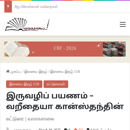
ஜே.பிரோஸ்கான் கவிதைகள்
M
முகப்பு
/
இணைய இதழ்
/
இணைய இதழ் 110
இணைய இதழ் 110
கட்டுரைகள்
இருவழிப் பயணம் –
வறீதையா கான்ஸ்தந்தின்
கட்டுரை | வாசகசாலை