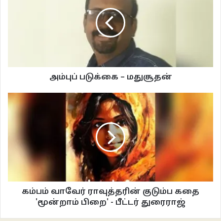
இவனது மனைவிக்கும் அவளுக்குமான உரையாடல் முடிவுக்கு வந்தது. இவன்
மனைவியுடன் திரும்பி நடக்கையிலும் அவளைப் பற்றியே யோசித்துக்
கொண்டிருந்தான். பத்தடி சென்றிருப்பான். ஏதோ மனதில் உறுத்த இவன் மட்டும்
திரும்பிப் பார்த்தான். இப்போதும் அதே நமுட்டுச் சிரிப்போடு இவர்களையே அவள்
பார்த்துக் கொண்டிருந்தாள். இவன் பார்ப்பதைப் பார்த்ததும் அவளின் சிரிப்பு
பெரிதாகி இவனுக்கு சைகை காட்டினாள் மிக உரிமையோடு. அவள் காட்டிய
அம்புப் படுக்கை – மதுசூதன்
சைகையின் பொருள்
‘ஜோடிப் பொருத்தம் சூப்பர்’
உடனேயே இவனுக்கு உச்சி முதல் உள்ளங்கால் வரை ஒரு சிலிர்ப்பு ஓடியது. மெல்ல
உடலில் ஒரு புது உற்சாகம் தொற்றிக்கொள்ள மனம் ஒரு இனங்கானாத
மகிழ்ச்சியில் ஆழ்ந்தது. மீண்டுமொருமுறை அவளைத் திரும்பிப் பார்த்தான்.
அவள் மெல்லத் திரும்பி நடந்து போய்க் கொண்டிருந்தாள். ஒருவினாடி அவள்
அசைந்து நடந்து போகும் அழகை இரசித்துப் பார்த்தவன் தனக்குத்தானே
கம்பம் வாவேர் ராவுத்தரின் குடும்ப கதை
இவ்வாறு எண்ணிக்கொண்டான்
'மூன்றாம் பிறை' - பீட்டர் துரைராஜ்