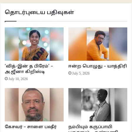
‘அப்பா! இந்த வயசிலும் எப்படி இருக்கா?!’
தொடர்புடைய பதிவுகள்
இவன் மனைவியிடம் ஒன்றுமே தெரியாததுபோல் கேட்டான்.
“யார் அது? ரொம்ப நேரம் கொஞ்சிக் குலவிக்கிட்டிருந்த?”
இவன் மனைவி இவனைவியப்புடன் பார்த்து பின்பு சிரித்துக்கொண்டே பதில்
சொன்னாள்.
‘வித்-இன் த பிரேம்’ –
ஈன்ற பொழுது – யாத்திரி
“ஒங்களுக்கு அவுங்கள தெரியும்ன்னுல்ல நெனச்சேன். எங்க சொந்தம்தான். பேரு
அ.ஜீனா கிறிஸ்டி
July 5, 2026
லச்சுமி. நம்ம கல்யாணத்துக்கு அவங்களால வர முடியல. அதான் சாயந்திரம்
July 10, 2026
வீட்டுக்கு வர்றன்னுருக்காங்க. வந்தா அறிமுகப்படுத்துறேன். உங்க ஊருல
செல்வம்ன்னு ஒருத்தர் இருக்கார்ல அவங்களுக்கும் சொந்தக்காரங்கதான்.“ –
என்று விட்டு கூடுதலாக இன்னொரு தகவலையும் சொன்னாள்
“நீங்க வந்து என்னப் பொண்ணுப் பாத்துட்டுப் போனதும் எங்கிட்ட வந்து
பேசிக்கிட்டுருந்தாங்க. உஙகள நீங்க படிச்சிக்கிட்டு இருக்கும் போதே
கேசவர் – சாளை பஷீர்
நம்பியும் கருப்பாயி
பார்த்திருக்காங்களாம். அப்பா அம்மா கூட உங்களப் பத்தி விசாரிச்சாங்க.