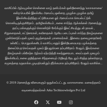
அதற்குள்ளாக அம்மா குறுக்கிட்டு, “அதெல்லாம் பாஸ் பண்ணிடுவான். எப்பவும்
பள்ளிக்கொடத்துல இவன்தான் முதல்மார்க் “என்றதும் அவர்கள் முகம் மெல்ல
வாசிப்பில் ஆர்வமுள்ள சென்னை வாழ் நண்பர்கள் ஒன்றிணைந்து 'வாசகசாலை'
என்ற பெயரில் இலக்கிய அமைப்பு ஒன்றை, முழுக்க முழுக்க தமிழ்
சுதாரித்துக்கொண்டது. அதன் பிறகு இவனுக்கு மரியாதை வார்த்தைகளில்
இலக்கியத்திற்கு மட்டுமேயான ஓர் அமைப்பாக செயல்பட்டுக்
கூடியது.
கொண்டிருக்குகிறோம்.. தமிழிலக்கியம் , கலை சார்ந்த ஆக்கங்கள் அனைத்து
தரப்பு மக்களுக்கும் கொண்டுச் சேர்க்கும் இலட்சியத்துடன் நாவல் ,
“இல்லத்த. சும்மாதான் கேட்டோம். ஏன் மாமாவ நாங்க கிண்டல்
சிறுகதைகள், கட்டுரைகள், கவிதைகள் ஆகிய படைப்புகள் சார்ந்த நிகழ்வுகளை
முன்னெடுப்பதன் மூலம் குழந்தைகள் ,மாணவர்கள் , இளைய தலைமுறையினர்
பண்ணக்கூடாதா? என்ன மாமா நீங்களே சொல்லுங்க நாங்க கிண்டல் பண்ணக்
உள்ளிட்ட பொதுமக்களிடம் வாசிப்பு எனும் இன்றியமையாத பழக்கத்தை
கூடாதா? “
நிலைப்பெற செய்வதன் மூலம் இயலுமென நம்புகிறோம். மேலும், இவர்களை
நிகழ்வுகள் பங்கேற்க ஆர்வம் ஏற்படுத்தி கலந்துரையாட வைப்பதன் மூலமும்
இவனுக்கு சிரிப்பு வந்தது. மெல்லக் கூச்சம் மறைந்து அவர்களுடன் இயல்பாகப்
இலக்கியம், கலை குறித்தான சிந்தனையும் அறிவுத் தேடலும் சிறந்த நல்லதொரு
பேச ஆரம்பித்தான். அவர்களிருவரும் செல்வத்திற்கு தங்கை முறை என்றும்
சமூகத்தை உருவாக்க முடியுமென்றும் தீர்க்கமாக நம்புகிறோம்.
மேலும் வாசிக்க...
செல்வத்தின் திருமணம் முடியும் வரை எங்கள் கிராமத்தில் இருக்கப் போவதும்
பேச்சுவாக்கில் தெரியவந்தது. இவனுடைய +2 பாடப் புத்தகங்களைக் கேட்டு
வாங்கினார்கள். நேரம் கிடைக்கும் போதெல்லாம் இவனுடைய வீட்டிற்கு வந்து
© 2019 அனைத்து உரிமைகளும் ஒதுக்கப்பட்டது.
வாசகசாலை
. வலைத்தளம்
அம்மாவிற்கு உதவத் தொடங்கினார்கள். இவனுடைய வீட்டிலிருந்த
வடிவமைத்தவர்கள்
Arka Techknowledges Pvt Ltd
அனைவருக்கும் அவர்களைப் பிடித்துவிட,வீ ட்டைக் கூட அவர்களின் பொறுப்பில்
விட்டு விட்டு போக ஆரம்பித்தார்கள். நேரம் கிடைக்கும்போதெல்லாம்
Facebook
X
YouTube
Instagram
கிராமத்திற்கே உரிய தொணியில் கேலியும் கிண்டலுமாய் சீண்ட ஆரம்பித்தார்கள்.