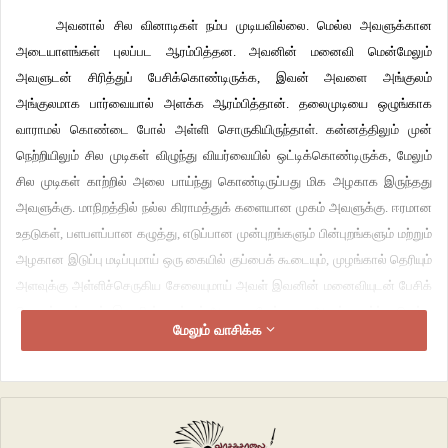
அவனால் சில வினாடிகள் நம்ப முடியவில்லை. மெல்ல அவளுக்கான
அடையாளங்கள் புலப்பட ஆரம்பித்தன. அவனின் மனைவி மென்மேலும்
அவளுடன் சிரித்துப் பேசிக்கொண்டிருக்க, இவன் அவளை அங்குலம்
அங்குலமாக பார்வையால் அளக்க ஆரம்பித்தான். தலைமுடியை ஒழுங்காக
வாராமல் கொண்டை போல் அள்ளி சொருகியிருந்தாள். கன்னத்திலும் முன்
நெற்றியிலும் சில முடிகள் விழுந்து வியர்வையில் ஒட்டிக்கொண்டிருக்க, மேலும்
சில முடிகள் காற்றில் அலை பாய்ந்து கொண்டிருப்பது மிக அழகாக இருந்தது
அவளுக்கு. மாநிறத்தில் நல்ல கிராமத்துக் களையான முகம் அவளுக்கு. ஈரமான
உதடுகள், பளபளப்பான கழுத்து, எடுப்பான முன்புறங்களும் பின்புறங்களும் மற்றும்
அழகான இடுப்பு மடிப்புமாய் ஒரு கையில் குப்பைக் கூடையும், முழங்கால் தெரியும்
அளவுக்கு அள்ளிச்செருகிய சேலையுமாய் அவள் இவனின் மனைவியுடன் பேசிக்
கொண்டிருந்தாள். இவனின் கண்கள் அவளை மேய்வதை அவள் உணர்ந்து மெல்ல
மேலும் வாசிக்க
அவளின் முகம் பிரகாசமடைந்தது. மெல்ல அந்த முகத்தில் நாணம் படர,
அனிச்சைச் செயலாக மாராப்பையும் இடுப்பு கொசுவத்தையும் தளர்த்தி உடலை
மறைத்துக் கொள்ள, இவன் மெல்ல சுதாரித்துக் கொண்டான். திருமணமும்
அதனைத் தொடர்ந்து வரும் சம்பிரதாயங்களும் ஓய்ந்தபின் முதன்முறையாக
அவன் மனைவியுடன் அவளின் ஊருக்கு ஒரு சிறிய வேலைக்காக