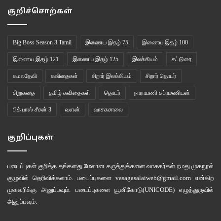
குறிச்சொற்கள்
சொன்னான்
Big Boss Season 3 Tamil
இணைய இதழ் 75
இணைய இதழ் 100
“எத்தினியாவது?”
இணைய இதழ் 121
இணைய இதழ் 125
இலக்கியம்
கட்டுரை
“+2”
கமலதேவி
கவிதைகள்
சிறார் இலக்கியம்
சிறார் தொடர்
சிறுகதை
தமிழ் கவிதைகள்
தொடர்
நாராயணி சுப்ரமணியன்
“பாத்தா அப்படித் தெரியல. ஏதோ பத்தாப்பு படிக்கிற மாறியில்ல இருக்க.எந்த
க்ரூப்? ”
பிக் பாஸ் சீசன் 3
வளன்
வாசகசாலை
“நெசந்தான். வேணுமின்னா அம்மாட்ட கேளுங்க.மேத்ஸ் க்ரூப் ”
குறிப்புகள்
“வாங்க போங்க எல்லாம் வேணாம். நாங்களும் +1 தான். உன்னைவிட
படைப்புகள் குறித்த தங்களது மேலான கருத்துக்களை வாசகர்கள் நமது
முகநூல்
சின்னவங்கதான். இன்னும் ரெண்டு மாசத்துல பப்ளிக் எக்ஸாம் இருக்கே. பாஸ்
குழுவில்
தெரிவிக்கலாம். படைப்புகளை
vasagasalaiweb@gmail.com
என்கிற
பண்ணிடுவியா?”
முகவரிக்கு அனுப்பவும். படைப்புகளை
யூனிகோடு(UNICODE)
எழுத்துருவில்
அனுப்பவும்.
இவனுக்கு கோபம் வந்தது. யாரைப் பார்த்து என்று எகிறப் போனான்.