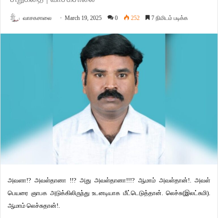
வாசகசாலை
March 19, 2025
0
252
7 நிமிடம் படிக்க
அவளா!? அவள்தானா !!? அது அவள்தானா!!!? ஆமாம் அவள்தான்!. அவள்
பெயரை ஞாபக அடுக்கிலிருந்து உடனடியாக மீட்டெடுத்தான். லெச்சு(இலட்சுமி).
ஆமாம் லெச்சுதான்!.