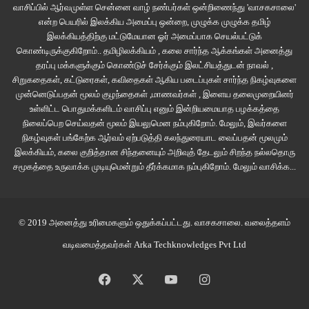
வாசிப்பில் ஆர்வமுள்ள சென்னை வாழ் நண்பர்கள் ஒன்றிணைந்து 'வாசகசாலை'
என்ற பெயரில் இலக்கிய அமைப்பு ஒன்றை, முழுக்க முழுக்க தமிழ்
“செத்த இருங்கோ, டேய் சங்கரா உனக்கும் கோவிலுக்கும் சம்பந்தம் இல்ல, நீ
இலக்கியத்திற்கு மட்டுமேயான ஓர் அமைப்பாக செயல்பட்டுக்
போகலாம், அவள எங்கையாது தொலைச்சுட்டு வந்து சொல்லு”, என மற்றொருவர்
கொண்டிருக்குகிறோம்.. தமிழிலக்கியம் , கலை சார்ந்த ஆக்கங்கள் அனைத்து
சங்கரனை அவ்விடம் விட்டு வெளியேறும்படி ஆணையிட்டார்.
தரப்பு மக்களுக்கும் கொண்டுச் சேர்க்கும் இலட்சியத்துடன் நாவல் ,
சிறுகதைகள், கட்டுரைகள், கவிதைகள் ஆகிய படைப்புகள் சார்ந்த நிகழ்வுகளை
முன்னெடுப்பதன் மூலம் குழந்தைகள் ,மாணவர்கள் , இளைய தலைமுறையினர்
பரிகாரம்
உள்ளிட்ட பொதுமக்களிடம் வாசிப்பு எனும் இன்றியமையாத பழக்கத்தை
நிலைப்பெற செய்வதன் மூலம் இயலுமென நம்புகிறோம். மேலும், இவர்களை
“ண்ணா அவா என்ன சொன்னா?”, தேவகி தயங்கியபடி சங்கரனிடம்
நிகழ்வுகள் பங்கேற்க ஆர்வம் ஏற்படுத்தி கலந்துரையாட வைப்பதன் மூலமும்
இலக்கியம், கலை குறித்தான சிந்தனையும் அறிவுத் தேடலும் சிறந்த நல்லதொரு
வினவினாள்.
சமூகத்தை உருவாக்க முடியுமென்றும் தீர்க்கமாக நம்புகிறோம்.
மேலும் வாசிக்க...
சங்கரனிடமிருந்து பதில் ஏதும் எழவில்லை.
© 2019 அனைத்து உரிமைகளும் ஒதுக்கப்பட்டது.
வாசகசாலை
. வலைத்தளம்
“ண்ணா ஏதாச்சும் சொல்லுங்கோ, இப்படி அமைதியா இருக்காதிங்கோ, மனம்
கெடந்து பாடா பட்றது!”, தேவகி இம்முறை அழுகை கலந்த குரலில் விசும்பினாள்.
வடிவமைத்தவர்கள்
Arka Techknowledges Pvt Ltd
“நமக்கு பொறந்து தொலச்சுருக்காளே ‘சீமாட்டி’ அவள எங்கையாது போய்
Facebook
X
YouTube
Instagram
விட்டுட்டு, தலைமுழுகிட்டு வந்தாதான் இனி நம்மளால இங்க இருக்க முடியும்.