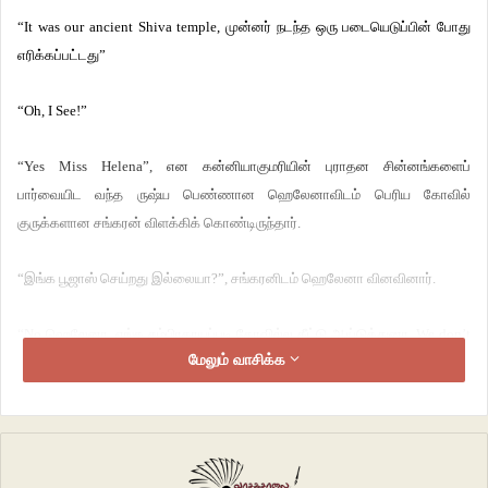
“It was our ancient Shiva temple, முன்னர் நடந்த ஒரு படையெடுப்பின் போது
எரிக்கப்பட்டது”
“Oh, I See!”
“Yes Miss Helena”, என கன்னியாகுமரியின் புராதன சின்னங்களைப்
பார்வையிட வந்த ருஷ்ய பெண்ணான ஹெலேனாவிடம் பெரிய கோவில்
குருக்களான சங்கரன் விளக்கிக் கொண்டிருந்தார்.
“இங்க பூஜாஸ் செய்றது இல்லையா?”, சங்கரனிடம் ஹெலேனா வினவினார்.
“No ஹெலேனா, எங்க சம்பிரதாயப்படி கோவில்ல தீட்டு ஆய்டுத்துனா, We don’t
மேலும் வாசிக்க
worship that place!”
“தீட்டு? What the hell is that?”
“அது ஆசௌசம்! I Will explain it latter, now come inside mam”, எனப்