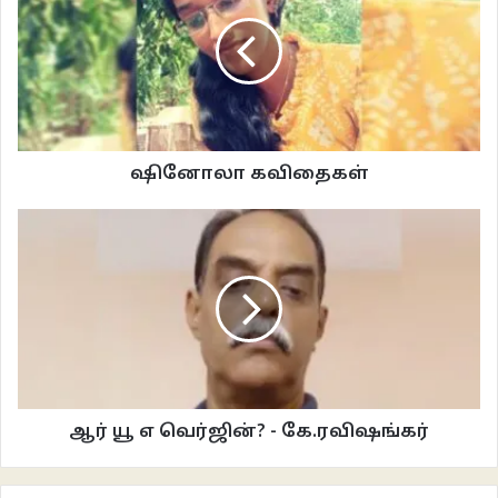
பெரிதாகக் காணப்படவில்லை.
அம்பிகையின் சன்னதி நீண்ட நெடிய பிரகாரத்தைக் கொண்டது, பகல்
வேலைகளிலும் ஓரளவிற்கு மேல் உள்ளே சூரியக் கதிர்கள் நுழையாத வண்ணம்
இருள் பூண்டிருக்கும். ஆகவே, மின்விளக்குகளை ஒவ்வொன்றாக ஒளிரவிட்டபடி
சங்கரன் ஹெலேனாவுடன் அர்த்த மண்டப பகுதிக்குள் நுழைந்தார்.
ஷினோலா கவிதைகள்
அப்போது மின்விளக்கின் வெளிச்சத்தில் சரியாக அர்த்த மண்டபத்தின் வாயிலில்
குருதி படிந்த துணி ஒன்று மடிந்து கிடந்ததைக் காண முடிந்தது. கண்ட காட்சி
ஒருகணம் சங்கரனுக்கு இதயத்துடிப்பை நிறுத்தியது. உடல் முழுவதும் நடுங்கத்
துவங்கியிருந்த க்ஷணத்தில், அர்த்த மண்டபத்தைக் கடந்து, கருவறையின்
நிலைக்கதவு வரை குருதிப் படிமம் ஆங்காங்கே வடிந்து கிடந்தது.
“ஐயோ கடவுளே, அபச்சாரம், அபச்சாரம்!”, என அலறியபடி அர்த்த
மண்டபத்தைக் கடந்து உள்ளே கருவறையை நோக்கி ஓட்டம் பிடித்தார்.
ஆர் யூ எ வெர்ஜின்? - கே.ரவிஷங்கர்
அங்கே அம்பாளின் விக்ரகத்திற்கு நேரெதிரே சங்கரனின் புதல்வியான அம்பிகா
நின்றிருந்தாள். அவள் உடுத்தியிருந்த மஞ்சள்நிற பாவாடையில் இரத்தக்கறை