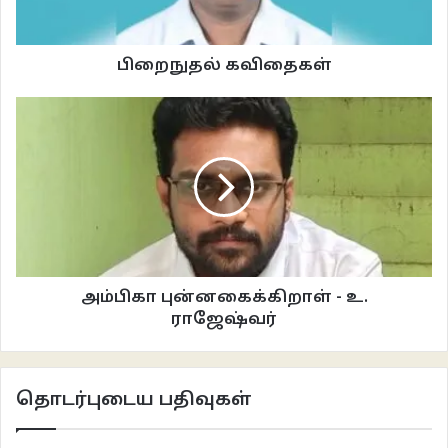
நொடியில் இடம் மாற்றும்
எதிர்பாரா இன்பங்களில்
பிறைநுதல் கவிதைகள்
இதயம் பொங்க வைத்திடும்
சின்ன வயது நண்பர்களை
ஞாபக முள்ளில் தைத்திடும்
தொலைத்து தேடியவற்றை
அம்பிகா புன்னகைக்கிறாள் - உ.
கையில் கொடுத்து பறித்திடும்
ராஜேஷ்வர்
நேசித்து கிடைக்காதவர்களை
தொடர்புடைய பதிவுகள்
கண்முன் நிறுத்தி வதைத்திடும்