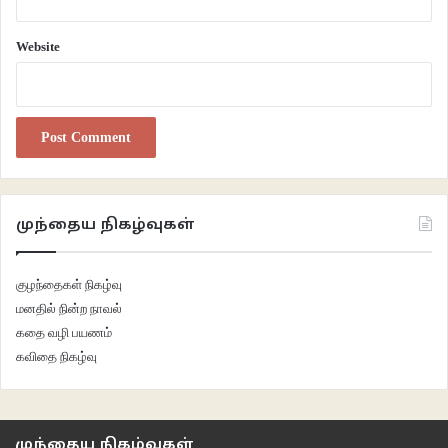
நீர்மட்டம் உயர்ந்ததில் ஆச்சரியமேதுமில்லை.
Website
shinnodolly1028@gmail.com
இணைய இதழ் 112
இலக்கியம்
கவிதைகள்
வாசகசாலை
முந்தைய நிகழ்வுகள்
குழந்தைகள் நிகழ்வு
மனதில் நின்ற நாவல்
கதை வழி பயணம்
கவிதை நிகழ்வு
முந்தைய நிகழ்வுகள்