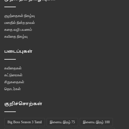
குழந்தைகள் நிகழ்வு
மனதில் நின்ற நாவல்
கதை வழி பயணம்
கவிதை நிகழ்வு
படைப்புகள்
கவிதைகள்
கட்டுரைகள்
சிறுகதைகள்
தொடர்கள்
குறிச்சொற்கள்
Big Boss Season 3 Tamil
இணைய இதழ் 75
இணைய இதழ் 100