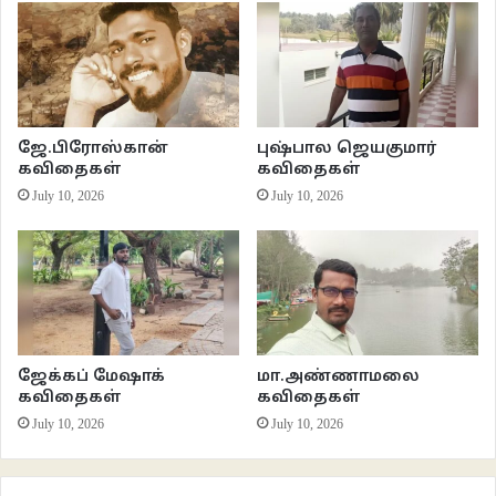
முகமறியா நட்பை
முகம் காட்டாமலே மறைத்திடும்
முடிந்த தேர்வுகள் நடத்தி
ஜே.பிரோஸ்கான்
புஷ்பால ஜெயகுமார்
கவிதைகள்
கவிதைகள்
முட்டி மோத வைத்திடும்
July 10, 2026
July 10, 2026
நம்மை வைத்து
எல்லாம் செய்து விடும்
நிலை புரியும் வரை
ஜேக்கப் மேஷாக்
மா.அண்ணாமலை
கவிதைகள்
கவிதைகள்
நம்மால் ஏதும் செய்ய முடியாது.
July 10, 2026
July 10, 2026
*