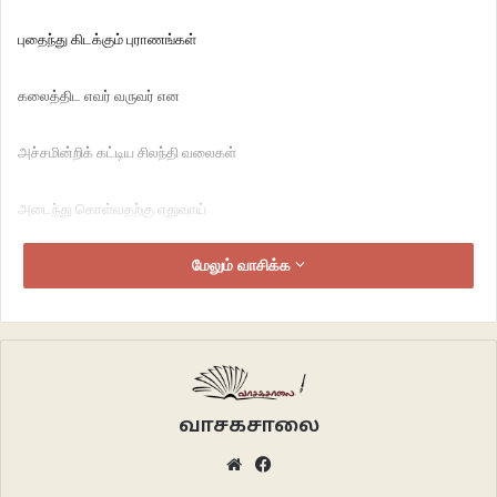
புதைந்து கிடக்கும் புராணங்கள்
கலைத்திட எவர் வருவர் என
அச்சமின்றிக் கட்டிய சிலந்தி வலைகள்
அடைந்து கொள்வதற்கு ஏதுவாய்
பதற்றமின்றி கொசுக்கள்…
மேலும் வாசிக்க
என்றோ ஒருநாள்
ஒவ்வொன்றாய் தூசி தட்டப்பட்டு
வாசகசாலை
மீண்டும் அலமாரியில்
Website
Facebook
அடுக்கி வைக்கப்படுகிறது