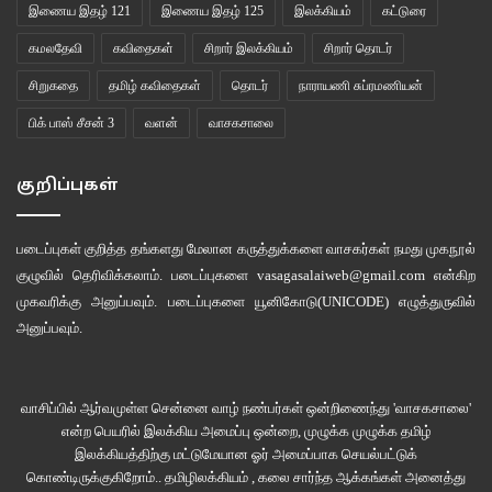
இணைய இதழ் 121
இணைய இதழ் 125
இலக்கியம்
கட்டுரை
கமலதேவி
கவிதைகள்
சிறார் இலக்கியம்
சிறார் தொடர்
சிறுகதை
தமிழ் கவிதைகள்
தொடர்
நாராயணி சுப்ரமணியன்
பிக் பாஸ் சீசன் 3
வளன்
வாசகசாலை
குறிப்புகள்
படைப்புகள் குறித்த தங்களது மேலான கருத்துக்களை வாசகர்கள் நமது
முகநூல்
குழுவில்
தெரிவிக்கலாம். படைப்புகளை
vasagasalaiweb@gmail.com
என்கிற
முகவரிக்கு அனுப்பவும். படைப்புகளை
யூனிகோடு(UNICODE)
எழுத்துருவில்
அனுப்பவும்.
வாசிப்பில் ஆர்வமுள்ள சென்னை வாழ் நண்பர்கள் ஒன்றிணைந்து 'வாசகசாலை'
என்ற பெயரில் இலக்கிய அமைப்பு ஒன்றை, முழுக்க முழுக்க தமிழ்
இலக்கியத்திற்கு மட்டுமேயான ஓர் அமைப்பாக செயல்பட்டுக்
கொண்டிருக்குகிறோம்.. தமிழிலக்கியம் , கலை சார்ந்த ஆக்கங்கள் அனைத்து