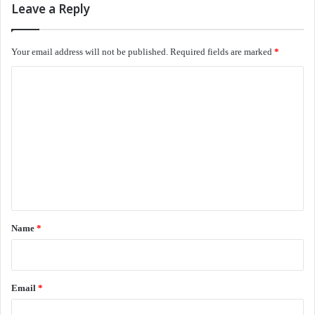
Leave a Reply
மிதத்தலின் இதம்
Your email address will not be published.
Required fields are marked
*
மலை இப்படியாய் தன்னை
C
இடம்பெயர்த்துக் கொள்கிறது
o
m
எடை மறந்த ஆசுவாசத்தில்
m
e
சிற்றலைகளைத் தன்னுள்
n
நிரப்பிக் கொள்கிறது
t
*
Name
*
குளிர்ந்த கிளர்ச்சியின்
இழுப்பு தாளாது
Email
*
நதியிலேயே விழுந்து கிடக்கிறது மலை