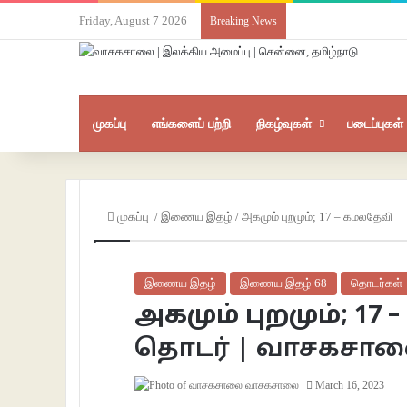
Friday, August 7 2026
Breaking News
முகப்பு
எங்களைப் பற்றி
நிகழ்வுகள்
படைப்புகள்
முகப்பு
/
இணைய இதழ்
/
அகமும் புறமும்; 17 – கமலதேவி
இணைய இதழ்
இணைய இதழ் 68
தொடர்கள்
அகமும் புறமும்; 17
தொடர் | வாசகசா
வாசகசாலை
March 16, 2023