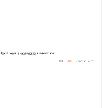
தேவி
தொடர்
புறநானூறு
வாசகசாலை
0
345
2 நிமிடம் படிக்க