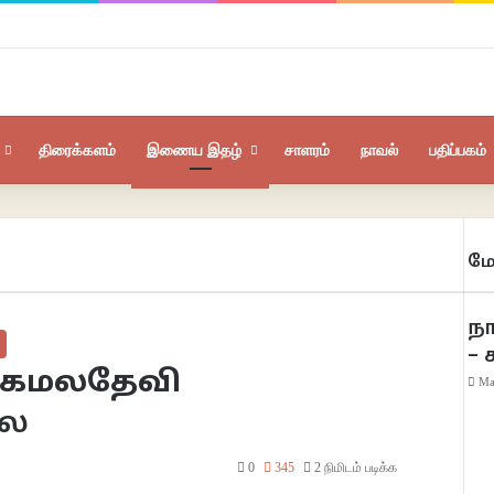
திரைக்களம்
இணைய இதழ்
சாளரம்
நாவல்
பதிப்பகம்
மே
ந
– 
 – கமலதேவி
Ma
லை
0
345
2 நிமிடம் படிக்க