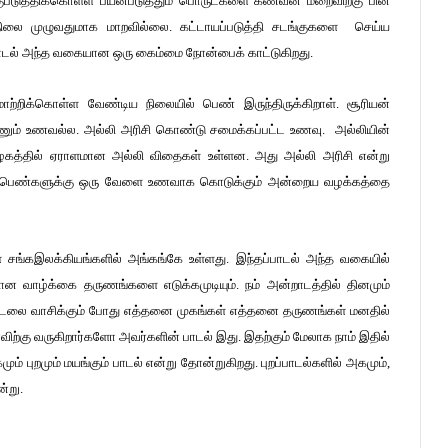
ுபடுத்திக்கொள்ள பயன்படுத்தும் பொருட்களை கணவன் மறைவிற்கு பின்
த நிலை முழுவதுமாக மாறவில்லை. கட்டாயப்படுத்தி சடங்குகளை செய்ய
்பாடல் அந்த வகையான ஒரு கைம்மை நோன்பைக் காட்டுகிறது.
ிக்கொள்ள வேண்டிய நிலையில் பெண் இருந்திருக்கிறாள். சூரியன்
ண்ணும் உணவல்ல. அல்லி அரிசி கொண்டு சமைக்கப்பட்ட உணவு. அல்லியின்
ூழகத்தில் ஏராளமான அல்லி விதைகள் உள்ளன. அது அல்லி அரிசி என்று
பெண்களுக்கு ஒரு வேளை உணவாக கொடுக்கும் அன்றைய வழக்கத்தை
் சங்கஇலக்கியங்களில் அங்கங்கே உள்ளது. இந்தப்பாடல் அந்த வகையில்
 வாழ்க்கை தருணங்களை எடுக்கமுடியும். நம் அன்றாடத்தில் தினமும்
டலை வாசிக்கும் போது எத்தனை முகங்கள் எத்தனை தருணங்கள் மனதில்
ற்கு வருகிறார்களோ அவர்களின் பாடல் இது. இதற்கும் மேலாக நாம் இதில்
ம் புறமும் மயங்கும் பாடல் என்று தோன்றுகிறது. புறப்பாடல்களில் அகமும்,
ன்று.