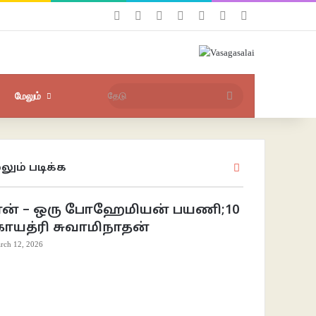
Facebook
X
YouTube
Instagram
புகுபதிகை
சீரற்ற பதிவுகள்
Sidebar
தேடு
மேலும்
லும் படிக்க
Close
ான் – ஒரு போஹேமியன் பயணி;10
காயத்ரி சுவாமிநாதன்
rch 12, 2026