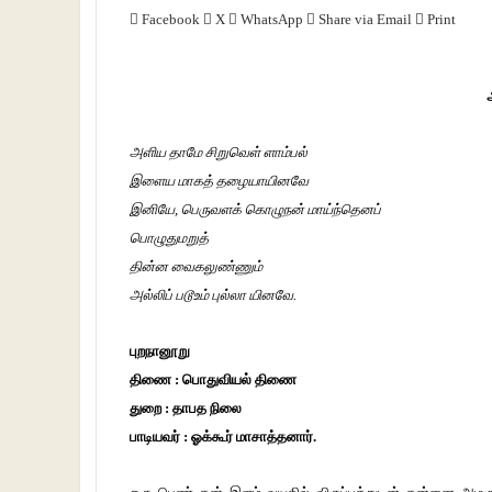
Facebook
X
WhatsApp
Share via Email
Print
அளிய தாமே சிறுவெள் ளாம்பல்
இளைய மாகத் தழையாயினவே
இனியே, பெருவளக் கொழுநன் மாய்ந்தெனப்
பொழுதுமறுத்
தின்ன வைகலுண்ணும்
அல்லிப் படூஉம் புல்லா யினவே.
புறநானூறு
திணை : பொதுவியல் திணை
துறை : தாபத நிலை
பாடியவர் : ஓக்கூர் மாசாத்தனார்.