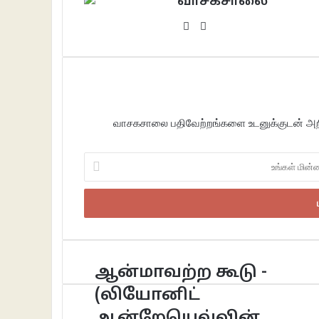
வாசகசாலை
Website
Facebook
வாசகசாலை பதிவேற்றங்களை உடனுக்குடன் அறிந
உங்கள்
மின்னஞ்சலைப்
உள்ளீடு
செய்க
ஆன்மாவற்ற கூடு -
(லியோனிட்
ஆன்றேயெவ்வின்