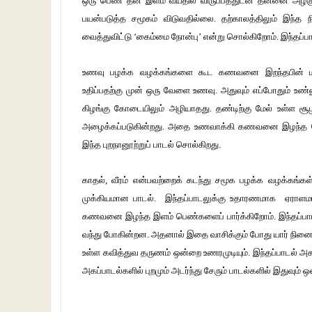
ஒரு பெண் தன் இளம் வயதில் விருப்பத்துடன் தன்னை அழக
பயன்படுத்த சமூகம் விடுவதில்லை. தற்காலத்திலும் இந்
வைத்துவிட்டு ‘கைம்மை நோன்பு’ என்று சொல்கிறோம். இந்தப
உணவு பழக்க வழக்கங்களை கூட கணவனை இறந்தபின் மாற்ற
உதிப்பதற்கு முன் ஒரு வேளை உணவு. அதுவும் எப்போதும் உ
கிழங்கு கோடையிலும் அழியாதது. தண்டிற்கு மேல் உள்ள ச
அழைக்கப்படுகின்றது. அதை உணவாக்கி கணவனை இழந்த 
இந்த புறநானூற்றுப் பாடல் சொல்கிறது.
காதல், வீரம் என்பவற்றைக் கடந்து சமூக பழக்க வழக்கங்கள
முக்கியமான பாடல். இந்தப்பாடலுக்கு உதாரணமாக ஏராளமான
கணவனை இழந்த இளம் பெண்களைப் பார்க்கிறோம். இந்தப்பா
வந்து போகின்றன. அதனால் இதை வாசிக்கும் போது யார் நினைவி
உள்ள கவித்துவ தருணம் ஒன்றை உணரமுடியும். இந்தப்பாடல் அகமு
அகப்பாடல்களில் புறமும் அடர்ந்து சேரும் பாடல்களில் இதுவும் ஒ