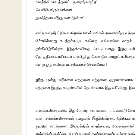
‘காற்றில் உடைந்துவிட்ட நுரைக்குமிழ் நீ…
வெளியெங்கும் உன்னை
நுகர்ந்தலைகிறது என் ஆன்மா’
என்ற கவிஞர் ப்ரிம்யா கிராஸ்வினின் வரிகள் நினைவிற்கு வந்
மிச்சமில்லாது கடத்தக்கூடிய கவிதை. எவ்வளவோ காத
தங்கிவிடுகின்றன. இந்தக்கவிதை அப்படியானது. [இந்த வரி
தொகுதியைவாசிப்பவர் எங்கிருந்து வேண்டுமானாலும் கவிதையை
என்று ஒரு கவிதை வாசகியாகச் சொல்வேன்]
இந்த மூன்று வரிகளை எத்தனை எத்தனை தருணங்களாக வி
எத்தனை இழந்த காதல்களின் தேடல்களாக இது விரிகிறது. இதைய
சங்கக்கவிதைகளில் இது போன்ற சாரங்களை நாம் கண்டு க
வரை சங்கக்கவிதைகள் நம்முடன் இருக்கின்றன. நித்தியம்
துயரின் சாரங்களை, இன்பத்தின் சாரங்களை, அலைவுகளின் 
அல்லியின் சூழ்ப்பை போன்று தான் கண்டுகொண்டவற்றை கவிதை