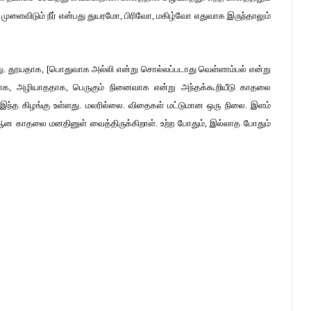
. முளைவிடும் நீர் என்பது துயரமோ, பிரிவோ, மகிழ்வோ எதுவாக இருந்தாலும்
ிறது. தூயதாக, [பொதுவாக அல்லி என்று சொல்லப்படாது வெள்ளாம்பல் என்று
ளியாக, அழியாததாக, பெருகும் நினைவாக என்று அந்தக்கூறியீடு காதலை
் இந்த கிழங்கு உள்ளது. மலரில்லை. விதைகள் மட்டுமான ஒரு நிலை. இளம்
காதலை மனதினுள் வைத்திருக்கிறாள். உற்ற போதும், இல்லாத போதும்