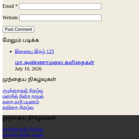
Email
*
Website
மேலும் படிக்க
Close
இணைய இதழ் 125
மா.அண்ணாமலை கவிதைகள்
July 10, 2026
முந்தைய நிகழ்வுகள்
குழந்தைகள் நிகழ்வு
மனதில் நின்ற நாவல்
கதை வழி பயணம்
கவிதை நிகழ்வு
முந்தைய நிகழ்வுகள்
குழந்தைகள் நிகழ்வு
மனதில் நின்ற நாவல்