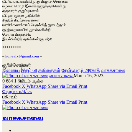
வீட்டுப் பாடங்களிலிருந்து விழுந்த சொற்கள்
மழலை மொழி இசைத்துணுக்குகளென்று
ஒருவாரக் குறும்புகளாய்
வீட்டின் மூலை முடுக்கில்
சிதறிக் கிடந்தவைகளை
மணிக்கணக்காய் பெருக்கித் துடைத்தால்
குழந்தைமையின் துகள்களின்றி
மௌன விரதத்தில்
இயல்பின்றித் தவிக்கின்றது வீடு!
*********
–
honeylx@gmail.com
–
குறிச்சொற்கள்
இணைய இதழ் 68
கவிதைகள்
தேன்மொழி அசோக்
வாசகசாலை
வாசகசாலை
March 16, 2023
0
684
1 நிமிடம் படிக்க
Facebook
X
WhatsApp
Share via Email
Print
மேலும் வாசிக்க
பகிரவும்
Facebook
X
WhatsApp
Share via Email
Print
வாசகசாலை
Website