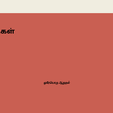
கள்
ஒரேயொரு ஆறுதல்