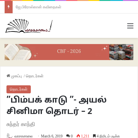
ஜே.பிரோஸ்கான் கவிதைகள்
M
முகப்பு
/
தொடர்கள்
தொடர்கள்
”பிம்பக் காடு ”- அயல்
சினிமா தொடர் – 2
சுந்தர் காந்தி
வாசகசாலை
March 6, 2019
0
1,211
4 நிமிடம் படிக்க