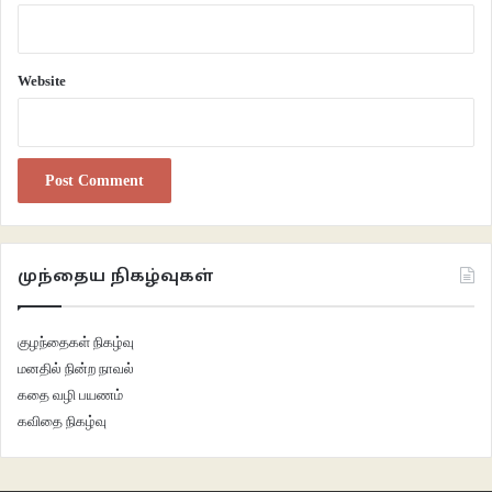
Pear Tree” கதைக்கூறல் முறையிலும், உள்ளடக்க வடிவமைப்பிலும் முற்றிலும்
வேறொரு பரிணாமத்தை எட்டியிருந்ததை உணர முடிந்தது. காட்சிமொழியைக்
கொண்டும் இலக்கியத் தன்மையிலான படைப்புகளைக் காட்சி ஊடகத்தின்
Website
எந்தக் கூறுகளையும் சிதைக்காமல் உருவாக்க இயலுமென சைலான் நிகழ்த்திக்
காட்டியிருக்கிறார். இத்தன்மை இத்திரைப்படத்தில் உச்சம் கண்டிருக்கிறது.
முந்தைய நிகழ்வுகள்
குழந்தைகள் நிகழ்வு
மனதில் நின்ற நாவல்
கதை வழி பயணம்
கவிதை நிகழ்வு