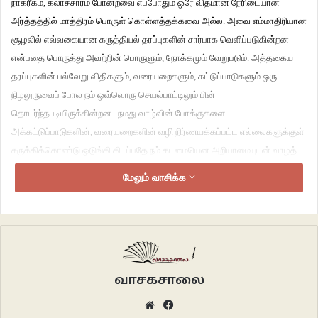
நாகரீகம், கலாச்சாரம் போன்றவை எப்போதும் ஒரே விதமான நேரிடையான
அர்த்தத்தில் மாத்திரம் பொருள் கொள்ளத்தக்கவை அல்ல. அவை எம்மாதிரியான
சூழலில் எவ்வகையான கருத்தியல் தரப்புகளின் சார்பாக வெளிப்படுகின்றன
என்பதை பொருத்து அவற்றின் பொருளும், நோக்கமும் வேறுபடும். அத்தகைய
தரப்புகளின் பல்வேறு விதிகளும், வரையறைகளும், கட்டுப்பாடுகளும் ஒரு
நிழலுருவைப் போல நம் ஒவ்வொரு செயல்பாட்டிலும் பின்
தொடர்ந்தபடியிருக்கின்றன. நமது வாழ்வின் போக்குகளை
அக்கட்டுப்பாடுகளின், வரையறைகளின் வழி நிர்ணயக்கப்பட்ட எல்லைகளுக்குள்
சுருக்கிக்கொண்டு ஒடுங்கி கிடப்பதே நம் கடமையென அறியாமையுடன் வாழத்
தலைப்படுகிறோம்.
மேலும் வாசிக்க
மனித சமூகத்தின் நாகரீக எழுச்சியின் துவக்கக் காலத்தில் நம்மால் இயற்றப்பட்டு
நம் ஆளுகையின் கீழ் சாதுவாய் கிடந்த அசட்டுத்தனமானக் கருத்துகள் மெல்ல
மெல்ல சமூகத்தோடு இயைந்து உறவாடி வளர்ச்சியுற்று ஓர் அசுர உருவெடுத்து
பேரதிகார மையங்களாக நிலைப்பெற்றிருக்கின்றன. மேலும், நம்மால்
வாசகசாலை
தோற்றுவிக்கப்பட்ட இவற்றின் கீழேயே இன்று நாம் அடிமைப்பட்டுக் கிடக்கிறோம்
“நவீன சமூகம்” என்கிற அடைமொழியுடன். இது ஒட்டுமொத்த மானுட
Website
Facebook
சமூகத்தின் வீழ்ச்சியாக அடிக்கோடிடப்படுகிறது.