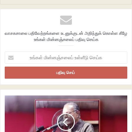
வாசகசாலை பதிவேற்றங்களை உடனுக்குடன் அறிந்துக் கொள்ள கீழே
உங்கள் மின்னஞ்சலைப் பதிவு செய்க
உங்கள்
மின்னஞ்சலைப்
உள்ளீடு
செய்க
நவீன சமூகம் தன் ஆன்மாவாக, தன் முகமாக ஓர் ஒற்றைச் சித்திரத்தை வரைய
முனைந்தபடியிருக்கிறது. ஒவ்வொரு தனி மனிதனும் கூடி இணைந்து
கட்டியெழுப்பும் கூட்டமைப்பே ஒரு சமூகம் என்பதை அது உணர மறுக்கிறது.
அப்படியான தனி மனிதனுக்கென்ற தனித்த இயல்புகளையும் பொருட்படுத்தி
உள்ளடக்கி அதற்கான வெளியை உருவாக்கும் பன்மைத்துவப் போக்கை
இயற்கைக்கு புறம்பானது என உதறி எறிந்துவிட்டு பலருக்கும் ஒவ்வாதவற்றை
சமூகத்தின் இயல்புகளாக பொதுமைப்படுத்தும் போக்கை அது கடைப்பிடிக்கிறது.