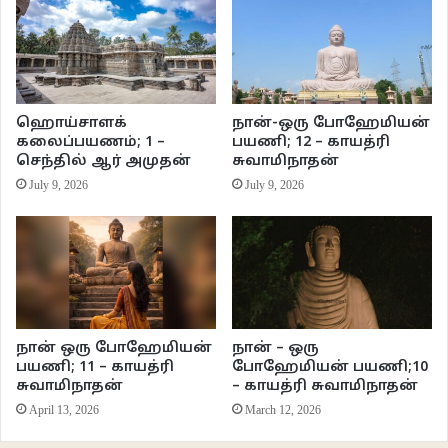
எதிர்நோக்க நேர்வது தொடர்ந்தபடி தானிருக்கின்றன. இப்படியான
பெரும்பான்மைவாத சமூகத்திலிருந்து விலக்கப்பட்டு தனிமைப்படுத்தப்பட்ட ஒரு
தந்தையின் வாழ்கையை அடித்தளமாக கொண்டு சமூக அமைப்புகள் மீதும்
அதன் நிலைப்பாடுகள் மீதும் ஆழமான உரையாடல்களை நிகழ்த்தி விசாரிக்கிறது
துருக்கி இயக்குனர்
நூரி பில்கே சைலானின்(Nuri Bilge Ceylan)
சமீபத்திய
ஹொய்சாளக்
நான்-ஒரு போஹேமியன்
கலைப்பயணம்; 1 –
பயணி; 12 – காயத்ரி
திரைப்படைப்பான
“The Wild Pear Tree”
.
செந்தில் ஆர் அமுதன்
சுவாமிநாதன்
July 9, 2026
July 9, 2026
நான் ஒரு போஹேமியன்
நான் – ஒரு
பயணி; 11 – காயத்ரி
போஹேமியன் பயணி;10
சுவாமிநாதன்
– காயத்ரி சுவாமிநாதன்
April 13, 2026
March 12, 2026