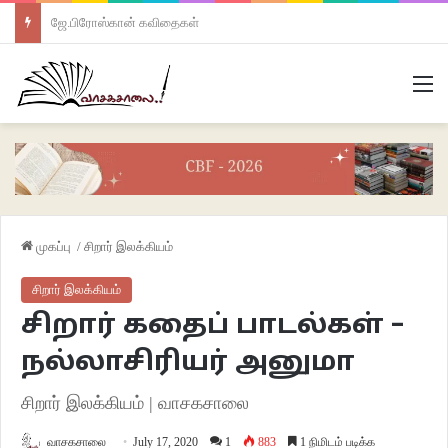
ஜே.பிரோஸ்கான் கவிதைகள்
M
முகப்பு
/
சிறார் இலக்கியம்
சிறார் இலக்கியம்
சிறார் கதைப் பாடல்கள் –
நல்லாசிரியர் அனுமா
சிறார் இலக்கியம் | வாசகசாலை
வாசகசாலை
July 17, 2020
1
883
1 நிமிடம் படிக்க