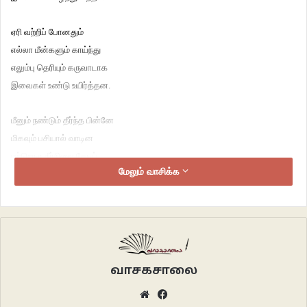
ஏரி வற்றிப் போனதும்
எல்லா மீன்களும் காய்ந்து
எலும்பு தெரியும் கருவாடாக
இவைகள் உண்டு உயிர்த்தன.
மீனும் நண்டும் தீர்ந்த பின்னே
மிகவும் பசியால் வாடின
மற்றொரு நீர்நிலை தேடிப்
மேலும் வாசிக்க
போவதற்கு முடிவு செய்தன.
நானும் வருகிறேன் உங்களோடு
நவின்றது ஆமை கொக்கிடம்
நண்பனை விட்டிட மனமின்றி
அன்புடன் ஒப்பின இரண்டுமே!
வாசகசாலை
Website
Facebook
உனக்கோ சிறகுகள் இல்லை