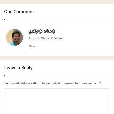
என்னைத் தெரியுமா என்றது
One Comment
அனைத்து விலங்கும் கூடியே
அதிசய நரியைக் கண்டது
அச்சம் கொண்டு பின்னேகி
s
பூவிதழ் உமேஷ்
தாங்கள் யாரெனக் கேட்டன
a
July 19, 2020 at 8:52 am
y
காட்டில் உள்ள மூடர்களே!
Nice
s
கடவுளின் மகன் நான்
:
கண்டதும் வணங்க வேண்டும்
காலையில் உணவிட வேண்டும்.
Leave a Reply
இல்லை யென்றால் ஒழிந்தீர்
Your email address will not be published.
Required fields are marked
*
தொல்லை நீளும் உமக்கு
இப்படிச் சொன்னது நரி
C
இடத்தை அடைந்தன யாவும்
o
m
காட்டின் அரசன் ஆனது