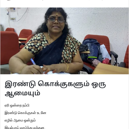
இரண்டு கொக்குகளும் ஒரு
ஆமையும்
ஏரி ஒன்றை நம்பி
இரண்டு கொக்குகள் உடனே
எழில் ஆமை ஒன்றும்
இயல்பாய் வாழ்ந்து வந்தன.