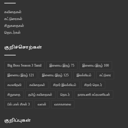
கவிதைகள்
கட்டுரைகள்
சிறுகதைகள்
தொடர்கள்
குறிச்சொற்கள்
Big Boss Season 3 Tamil
இணைய இதழ் 75
இணைய இதழ் 100
இணைய இதழ் 121
இணைய இதழ் 125
இலக்கியம்
கட்டுரை
கமலதேவி
கவிதைகள்
சிறார் இலக்கியம்
சிறார் தொடர்
சிறுகதை
தமிழ் கவிதைகள்
தொடர்
நாராயணி சுப்ரமணியன்
பிக் பாஸ் சீசன் 3
வளன்
வாசகசாலை
குறிப்புகள்