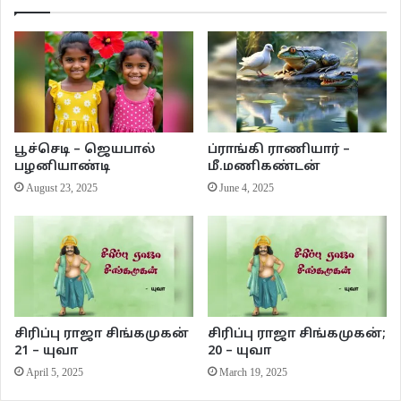
அப்படி இருக்கையில் ஒருநாள்
அங்கு வசித்த நரியொன்று
ஆகாரம் தேடி அலைந்தது.
அங்கும் இங்கும் இரைதேடி
அலைந்து திரிந்து போகையிலே
அதன் பின்னொரு புலியும்
பூச்செடி – ஜெயபால்
ப்ராங்கி ராணியார் –
பழனியாண்டி
மீ.மணிகண்டன்
அடி தொடர்ந்து வந்திற்று
August 23, 2025
June 4, 2025
பயந்து போன நரியாரும்
பாய்ந்து ஓடிச் செல்கையில்
பட்டென்று விழுந்தது தொட்டியில்
சட்டென்று நிறம் மாறியது
எழுந்து தன்னைப் பார்க்கையில்
சிரிப்பு ராஜா சிங்கமுகன்
சிரிப்பு ராஜா சிங்கமுகன்;
21 – யுவா
20 – யுவா
எழில் நீலமாய் கண்டது
April 5, 2025
March 19, 2025
எல்லார் முன்னும் வந்தது