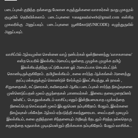
படைப்புகள் குறித்த தங்களது மேலான கருத்துக்களை வாசகர்கள் நமது
முகநூல்
குழுவில்
தெரிவிக்கலாம். படைப்புகளை
vasagasalaiweb@gmail.com
என்கிற
முகவரிக்கு அனுப்பவும். படைப்புகளை
யூனிகோடு(UNICODE)
எழுத்துருவில்
அனுப்பவும்.
வாசிப்பில் ஆர்வமுள்ள சென்னை வாழ் நண்பர்கள் ஒன்றிணைந்து 'வாசகசாலை'
என்ற பெயரில் இலக்கிய அமைப்பு ஒன்றை, முழுக்க முழுக்க தமிழ்
இலக்கியத்திற்கு மட்டுமேயான ஓர் அமைப்பாக செயல்பட்டுக்
கொண்டிருக்குகிறோம்.. தமிழிலக்கியம் , கலை சார்ந்த ஆக்கங்கள் அனைத்து
தரப்பு மக்களுக்கும் கொண்டுச் சேர்க்கும் இலட்சியத்துடன் நாவல் ,
சிறுகதைகள், கட்டுரைகள், கவிதைகள் ஆகிய படைப்புகள் சார்ந்த நிகழ்வுகளை
முன்னெடுப்பதன் மூலம் குழந்தைகள் ,மாணவர்கள் , இளைய தலைமுறையினர்
உள்ளிட்ட பொதுமக்களிடம் வாசிப்பு எனும் இன்றியமையாத பழக்கத்தை
நிலைப்பெற செய்வதன் மூலம் இயலுமென நம்புகிறோம். மேலும், இவர்களை
நிகழ்வுகள் பங்கேற்க ஆர்வம் ஏற்படுத்தி கலந்துரையாட வைப்பதன் மூலமும்
இலக்கியம், கலை குறித்தான சிந்தனையும் அறிவுத் தேடலும் சிறந்த நல்லதொரு
சமூகத்தை உருவாக்க முடியுமென்றும் தீர்க்கமாக நம்புகிறோம்.
மேலும் வாசிக்க...