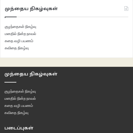
முந்தைய நிகழ்வுகள்
நீதி:
எதிர்பாராமல் கிடைக்கும் மாற்றத்தைத் தன் இயல்பென்று சொல்லக்கூடாது.
தெரியும்போது உலகே நம்மை இழிக்கும்.
குழந்தைகள் நிகழ்வு
மனதில் நின்ற நாவல்
anuma
children rhymes
rhymes story
கதை வழி பயணம்
கவிதை நிகழ்வு
கதைப் பாடல்
சிறார் இலக்கியம்
நல்லாசிரியர் அனுமா
முந்தைய நிகழ்வுகள்
குழந்தைகள் நிகழ்வு
மனதில் நின்ற நாவல்
கதை வழி பயணம்
கவிதை நிகழ்வு
படைப்புகள்