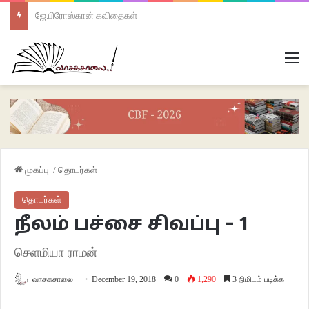
ஜே.பிரோஸ்கான் கவிதைகள்
M
முகப்பு
/
தொடர்கள்
தொடர்கள்
நீலம் பச்சை சிவப்பு – 1
செளமியா ராமன்
வாசகசாலை
December 19, 2018
0
1,290
3 நிமிடம் படிக்க