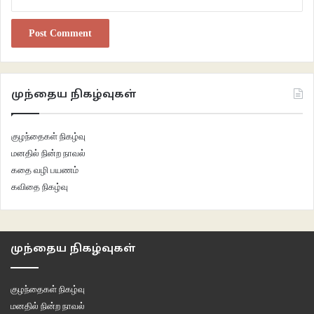
செய்யப்பட்டது. விஸ்கி வாடையும், சிறைபிடிக்கப்பட்ட பேனாவும் மண்டோவை
கொஞ்சம் கொஞ்சமாக கரைத்தன. இடர்பாடுகளின் இடுக்கில்
துளைந்துகொண்டிருந்த மண்டோவை அழகாய் உள்வாங்கி முக அசைவிலும்
வார்த்தை வனப்பிலும் நம்மை ஆட்கொள்கிறார் நவாசுதீன்.
முந்தைய நிகழ்வுகள்
குழந்தைகள் நிகழ்வு
மனதில் நின்ற நாவல்
கதை வழி பயணம்
கவிதை நிகழ்வு
முந்தைய நிகழ்வுகள்
குழந்தைகள் நிகழ்வு
படத்தின் கருவில் தெளிவு இருந்தாலும் ஒரு சில இடங்களில் மண்டோவின்
மனதில் நின்ற நாவல்