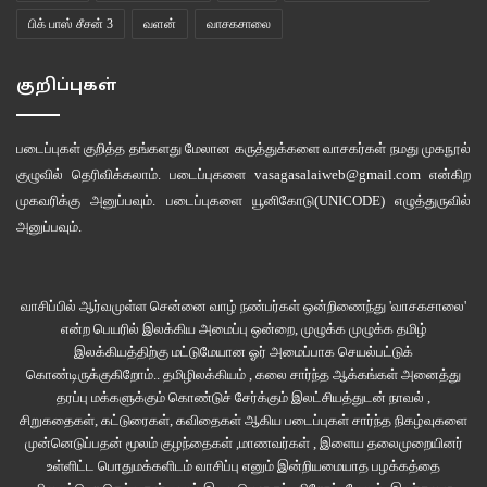
மண்டோவோடு மும்பையின் ஆடம்பர அழகை சிலாகித்தும், லாகூரின் விஸ்கி
பிக் பாஸ் சீசன் 3
வளன்
வாசகசாலை
வாடையில் மயங்கியும் கிடக்க ஆசை.
குறிப்புகள்
நன்றி நந்திதா தாஸுக்கும் படக்குழுவினருக்கும்.
படைப்புகள் குறித்த தங்களது மேலான கருத்துக்களை வாசகர்கள் நமது
முகநூல்
குழுவில்
தெரிவிக்கலாம். படைப்புகளை
vasagasalaiweb@gmail.com
என்கிற
முகவரிக்கு அனுப்பவும். படைப்புகளை
யூனிகோடு(UNICODE)
எழுத்துருவில்
அனுப்பவும்.
வாசிப்பில் ஆர்வமுள்ள சென்னை வாழ் நண்பர்கள் ஒன்றிணைந்து 'வாசகசாலை'
என்ற பெயரில் இலக்கிய அமைப்பு ஒன்றை, முழுக்க முழுக்க தமிழ்
இலக்கியத்திற்கு மட்டுமேயான ஓர் அமைப்பாக செயல்பட்டுக்
கொண்டிருக்குகிறோம்.. தமிழிலக்கியம் , கலை சார்ந்த ஆக்கங்கள் அனைத்து
தரப்பு மக்களுக்கும் கொண்டுச் சேர்க்கும் இலட்சியத்துடன் நாவல் ,
சிறுகதைகள், கட்டுரைகள், கவிதைகள் ஆகிய படைப்புகள் சார்ந்த நிகழ்வுகளை
முன்னெடுப்பதன் மூலம் குழந்தைகள் ,மாணவர்கள் , இளைய தலைமுறையினர்
உள்ளிட்ட பொதுமக்களிடம் வாசிப்பு எனும் இன்றியமையாத பழக்கத்தை