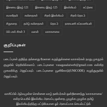
இணைய இதழ் 121
இணைய இதழ் 125
இலக்கியம்
கட்டுரை
கமலதேவி
கவிதைகள்
சிறார் இலக்கியம்
சிறார் தொடர்
சிறுகதை
தமிழ் கவிதைகள்
தொடர்
நாராயணி சுப்ரமணியன்
பிக் பாஸ் சீசன் 3
வளன்
வாசகசாலை
குறிப்புகள்
படைப்புகள் குறித்த தங்களது மேலான கருத்துக்களை வாசகர்கள் நமது
முகநூல்
குழுவில்
தெரிவிக்கலாம். படைப்புகளை
vasagasalaiweb@gmail.com
என்கிற
முகவரிக்கு அனுப்பவும். படைப்புகளை
யூனிகோடு(UNICODE)
எழுத்துருவில்
அனுப்பவும்.
வாசிப்பில் ஆர்வமுள்ள சென்னை வாழ் நண்பர்கள் ஒன்றிணைந்து 'வாசகசாலை'
என்ற பெயரில் இலக்கிய அமைப்பு ஒன்றை, முழுக்க முழுக்க தமிழ்
இலக்கியத்திற்கு மட்டுமேயான ஓர் அமைப்பாக செயல்பட்டுக்