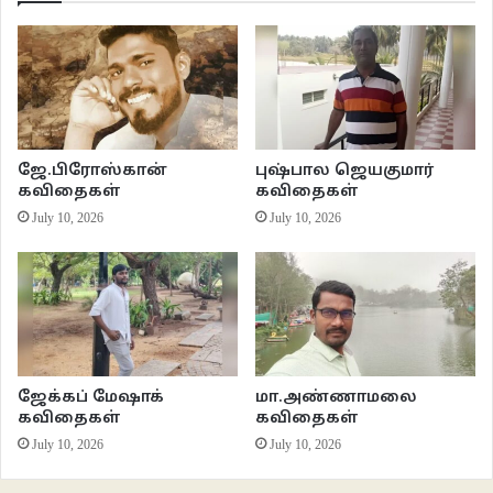
நெகிழ்ந்து கொள்கிறாள் அம்மா.
அனிச்சையாய் தடவிக்கொள்கிறேன்
ஆயிரமாவது முறையாய்
வெட்டுண்ட சிறகுகளை…
ஜே.பிரோஸ்கான்
புஷ்பால ஜெயகுமார்
*****
கவிதைகள்
கவிதைகள்
July 10, 2026
July 10, 2026
இணைய இதழ் 44
கவிதைகள்
தீபிகா நடரஜன்
வாசகசாலை
ஜேக்கப் மேஷாக்
மா.அண்ணாமலை
கவிதைகள்
கவிதைகள்
July 10, 2026
July 10, 2026