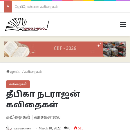
ஜே.பிரோஸ்கான் கவிதைகள்
M
முகப்பு
/
கவிதைகள்
கவிதைகள்
தீபிகா நடராஜன்
கவிதைகள்
கவிதைகள் | வாசகசாலை
வாசகசாலை
March 10, 2022
0
515