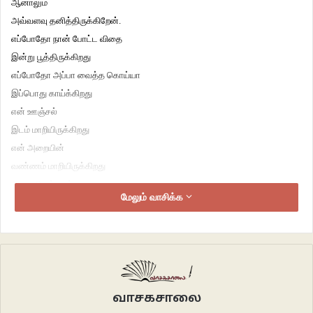
ஆனாலும்
அவ்வளவு தனித்திருக்கிறேன்.
எப்போதோ நான் போட்ட விதை
இன்று பூத்திருக்கிறது
எப்போதோ அப்பா வைத்த கொய்யா
இப்பொது காய்க்கிறது
என் ஊஞ்சல்
இடம் மாறியிருக்கிறது
என் அறையின்
வண்ணம் மாறியிருக்கிறது
அலமாரி புத்தகம்
மேலும் வாசிக்க
பரண் ஏறியிருக்கிறது
இன்னும்
என் மைதானம்
வீடாகிவிட்டது
அங்கிருந்த காடு
பூங்காவாகி விட்டது
வாசகசாலை
இதேதும் தெரியாத நான்