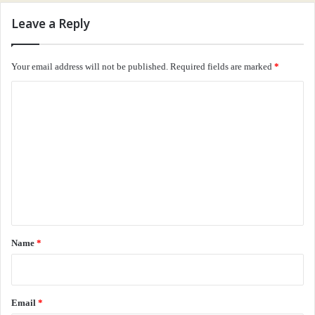
Leave a Reply
Your email address will not be published.
Required fields are marked
*
C
o
m
m
e
n
t
*
Name
*
Email
*