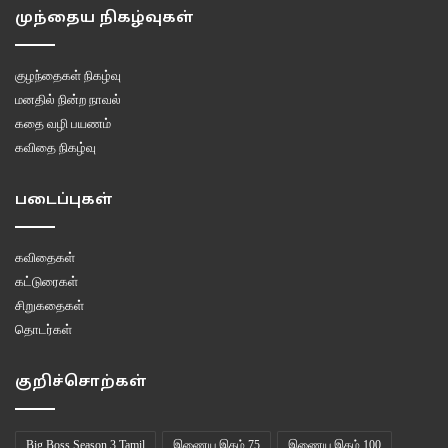
முந்தைய நிகழ்வுகள்
குழந்தைகள் நிகழ்வு
மனதில் நின்ற நாவல்
கதை வழி பயணம்
கவிதை நிகழ்வு
படைப்புகள்
கவிதைகள்
கட்டுரைகள்
சிறுகதைகள்
தொடர்கள்
குறிச்சொற்கள்
Big Boss Season 3 Tamil
இணைய இதழ் 75
இணைய இதழ் 100