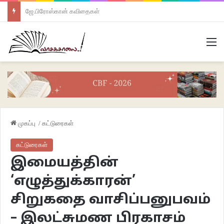
ஜே.பிரோஸ்கான் கவிதைகள்
M
முகப்பு
/
கட்டுரைகள்
கட்டுரைகள்
இமையத்தின்
‘எழுத்துக்காரன்’
சிறுகதை வாசிப்பனுபவம்
– இலட்சுமண பிரகாசம்