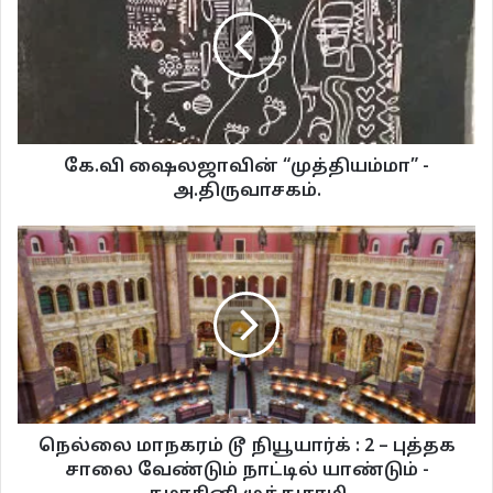
‘எழுத்துக்காரன்’ 2005ல் புதிய பார்வை இதழில் இமையம் எழுதிய சிறுகதையை
மேற்சொன்ன வரலாற்று பின்புலத்தில் படிப்பது ஒரு சுவையாக இருக்கும் என்று
நம்புகிறேன். ‘எழுத்துக்காரன்’ சிறுகதைகக்கும், மேற்சொன்ன வரலாற்றுத்
தகவலுக்கும் நேரடியான எந்தத் தொடர்பும் இல்லை. என்றாலும், மேற்சொன்ன
கதைக்கு உள்ள தளம் என்று சொல்லக் கூடிய ‘ஸ்டோரி ப்ளாட்’டுக்கும், இதற்கும்
கே.வி ஷைலஜாவின் “முத்தியம்மா” -
அடிப்படையில் ‘எழுத்தர்’ என்ற சொல்லும் அது தருகிற பொருளோடு தொடர்ச்சி
அ.திருவாசகம்.
காணப்படுகிறது.
இமையத்தின் கதைகள் பெரும்பாலும் வட்டாரமொழித் தன்மையோடு
கிரமாங்களைச் சுற்றிய கதையைக் களமாகக்கொண்டு பயணிக்கும் தன்மையைப்
பெற்றிருக்கிறது. எனினும், அவருடைய மற்ற சிறுகதைகள் பற்றிப் பலரும்
பேசியிருந்தாலும், இக்கதை குறித்து பலரும் பேசியதாகத் தெரியவில்லை.
இக்கதையை மேற்சொன்ன வரலாறோ, அல்லது ‘எழுத்துக்காரன்’ என்ற
சொல்லை அவர் இக்கதையில் பயன்படுத்திய விதம் குறித்து முழுமையாக
உள்வாங்கிக் கொள்ளாததன் காரணமாக இருக்குமோ? என்ற சந்தேகம் எழுகிறது.
நெல்லை மாநகரம் டூ நியூயார்க் : 2 – புத்தக
இமையத்தின் பிற கதைகளில் இருந்து ‘பட்டென’ வித்தியாசமான ஒரு கதை
சாலை வேண்டும் நாட்டில் யாண்டும் -
கிடைக்குமா என்று பார்த்தால், ‘எழுத்துக்காரன்’ கதை, தற்காலத்தில் மாற்றுக்