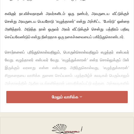
கவிஞர் நா.விச்வநாதன் அவர்களிடம் ஒரு நண்பர், அவருடைய வீட்டுக்குச்
சென்று அவருடைய பெயரோடு ‘எழுத்தாளர்’ என்று அச்சிட்ட `போர்டு’ ஒன்றை
அளித்தார். அடுத்த நாள் ஒருவர் அவர் வீட்டுக்குச் சென்று பத்திரம் பதிவு
செய்யவேண்டும் என்று நின்றதாக ஒரு நகைச்சுவையைப் பகிர்ந்துகொண்டார்.
சொற்களைப் புரிந்துகொள்வதிலும், பொருள்கொள்வதிலும் எழுத்தர் என்பவர்
வேறு. எழுத்தாளர் என்பவர் வேறு. ‘எழுத்துக்காரன்’ என்ற சொல்லுக்குப் பின்
இருக்கும் வரலாறு என்ன என்பதை அறிந்துகொள்வது, ‘எழுத்துக்காரன்’
சிறுகதையை வாசிக்க துணை செய்யலாம். பழந்தமிழ்ச் சுவடிகள் பெரும்பாலும்
அக்காலத்தில் ஆதீன மடங்களில்தான் பராமரிக்கப்பட்டு வந்தன. அச்சுவடிகளில்
உள்ள பழம்பாடல்களை படியெடுப்பதற்கென சிலர் அவ்வாதீன மடங்களில்
மேலும் வாசிக்க
இருந்தனர். தமிழகத்தில் தஞ்சையில், மராட்டியர்களின் ஆட்சிக் காலத்தில்
காகிதப் பயன்பாடுகள் அதிக அளவில் நடைமுறைக்கு வந்தன. ஆவணங்கள்
அனைத்தும் ‘மோடி எழுத்து’ என்று அழைக்கப்படுகிற மராட்டிய எழுத்தில்,
தொடர்ச்சியாக எழுதப்படும் எழுத்து முறையைக் கொண்டிருந்தனர், தஞ்சை
மராட்டிய ஆட்சியில் எழுத்தராக இருந்தவர்கள்.