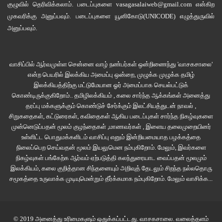
விளங்கிக்கொள்வதில் சிக்கலை சந்திக்கின்றனர். அதற்கு வாசகர்களை குற்றம்
குழுவில்
தெரிவிக்கலாம். படைப்புகளை
vasagasalaiweb@gmail.com
என்கிற
முகவரிக்கு அனுப்பவும். படைப்புகளை
யூனிகோடு(UNICODE)
எழுத்துருவில்
சுமத்தமுடியாது. பிந்தைய எழுத்தாளர்களிடம் உள்ள குறை என்ன என்பதைதான்
அனுப்பவும்.
காணவேண்டியுள்ளது. ‘எழுத்துக்காரன்’ சிறுகதை, ஓரளவு புதிய தரிசனத்தை
காட்ட முயன்றாலும்,(?) வாசகனுக்கு ‘ஸ்டோரி ப்ளாட்’ என்ற கதைக் களம் என்ற
சொல்லுக்காகவாவது, எழுத்தர் யார்? எழுத்தாளர் யார் என்ற அர்த்தத்தையாவது
வாசிப்பில் ஆர்வமுள்ள சென்னை வாழ் நண்பர்கள் ஒன்றிணைந்து 'வாசகசாலை'
தரும். ஒரு பகடியாகவேனும் இருந்துதாலும் அப்பகடியைக் காண்பது வாசக
என்ற பெயரில் இலக்கிய அமைப்பு ஒன்றை, முழுக்க முழுக்க தமிழ்
மனத்தைப் பொறுத்தது!
இலக்கியத்திற்கு மட்டுமேயான ஓர் அமைப்பாக செயல்பட்டுக்
கொண்டிருக்குகிறோம்.. தமிழிலக்கியம் , கலை சார்ந்த ஆக்கங்கள் அனைத்து
தரப்பு மக்களுக்கும் கொண்டுச் சேர்க்கும் இலட்சியத்துடன் நாவல் ,
எழுத்தர் -எழுத்தாளர் என்ற சொல்லுக்கு வேறுபாடின்றி சிலர் கதையை
சிறுகதைகள், கட்டுரைகள், கவிதைகள் ஆகிய படைப்புகள் சார்ந்த நிகழ்வுகளை
எழுதிவருகின்றனர். அவற்றை கதை என்று சொல்வதைக் காட்டிலும், ‘உற்பத்தி
முன்னெடுப்பதன் மூலம் குழந்தைகள் ,மாணவர்கள் , இளைய தலைமுறையினர்
எழுத்து’ என்று கொள்வது பொருந்தும். புதிய சிறுகதையாளர்கள் நல்ல
உள்ளிட்ட பொதுமக்களிடம் வாசிப்பு எனும் இன்றியமையாத பழக்கத்தை
கதைகளை எழுதிவருவதைப் பார்க்கமுடிகிறது. சிலர் ‘அரைத்த மாவையே
நிலைப்பெற செய்வதன் மூலம் இயலுமென நம்புகிறோம். மேலும், இவர்களை
அரைப்பது’ என்ற கதை ரீதியில், சுரத்தில்லாமல் கதையை எழுதிவருகின்றனர்.
நிகழ்வுகள் பங்கேற்க ஆர்வம் ஏற்படுத்தி கலந்துரையாட வைப்பதன் மூலமும்
இலக்கியம், கலை குறித்தான சிந்தனையும் அறிவுத் தேடலும் சிறந்த நல்லதொரு
அத்தகைய (எழுத்தர்) எழுத்தாளர்களை, அவற்றை கொண்டாடுவோரை எண்ணி
சமூகத்தை உருவாக்க முடியுமென்றும் தீர்க்கமாக நம்புகிறோம்.
மேலும் வாசிக்க...
யாரும் இங்கு கவலைகொள்ளவதாலோ, அக்கறைகொள்வதாலோ வாசகனுக்கு
ஆகப்போவதில்லை. தற்காலிகப் பின்னடைவு ஏற்பட வாய்ப்பு இருப்பதாகக் கருத
இடமிருக்கிறது. நல்ல சுரணை என்ற உணர்ச்சி கெடாதவர்களின் கதையை, புதிய
© 2019 அனைத்து உரிமைகளும் ஒதுக்கப்பட்டது.
வாசகசாலை
. வலைத்தளம்
களத்தை, வாசகனுக்கு எடுத்துக்காட்டுவதும் இன்றைய சிறுகதைகளின்