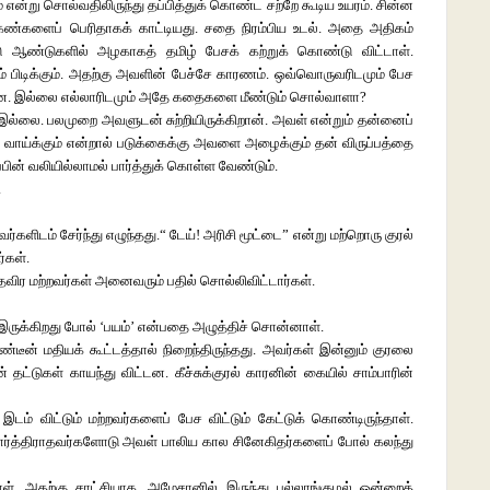
என்று சொல்வதிலிருந்து தப்பித்துக் கொண்ட சற்றே கூடிய உயரம். சின்ன
ண்களைப் பெரிதாகக் காட்டியது. சதை நிரம்பிய உடல். அதை அதிகம்
டு ஆண்டுகளில் அழகாகத் தமிழ் பேசக் கற்றுக் கொண்டு விட்டாள்.
் பிடிக்கும். அதற்கு அவளின் பேச்சே காரணம். ஒவ்வொருவரிடமும் பேச
ன. இல்லை எல்லாரிடமும் அதே கதைகளை மீண்டும் சொல்வாளா?
இல்லை. பலமுறை அவளுடன் சுற்றியிருக்கிறான். அவள் என்றும் தன்னைப்
வாய்க்கும் என்றால் படுக்கைக்கு அவளை அழைக்கும் தன் விருப்பத்தை
்பின் வலியில்லாமல் பார்த்துக் கொள்ள வேண்டும்.
.
றவர்களிடம் சேர்ந்து எழுந்தது.“ டேய்! அரிசி மூட்டை” என்று மற்றொரு குரல்
்கள்.
விர மற்றவர்கள் அனைவரும் பதில் சொல்லிவிட்டார்கள்.
ு இருக்கிறது போல் ‘பயம்’ என்பதை அழுத்திச் சொன்னாள்.
்டீன் மதியக் கூட்டத்தால் நிறைந்திருந்தது. அவர்கள் இன்னும் குரலை
 தட்டுகள் காயந்து விட்டன. கீச்சுக்குரல் காரனின் கையில் சாம்பாரின்
 இடம் விட்டும் மற்றவர்களைப் பேச விட்டும் கேட்டுக் கொண்டிருந்தாள்.
பார்த்திராதவர்களோடு அவள் பாலிய கால சினேகிதர்களைப் போல் கலந்து
ள். அதற்கு சாட்சியாக, அமேசானில் இருந்து புல்லாங்குழல் ஒன்றைத்