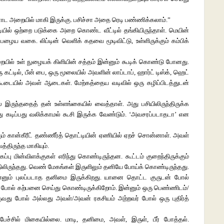
னோட அறையில் மாகி இருக்கு. பசிச்சா அதை ரெடி பண்ணிக்கலாம்.”
மாடியில் ஒற்றை படுக்கை அறை கொண்ட வீட்டில் தங்கியிருந்தாள். மெயின்
். பழைய வகை. லிப்டின் வெளிக் கதவை மூடிவிட்டு, உள்ளிருக்கும் கம்பிக்
றையில் உள் நுழையக் கிளியின் சத்தம் இன்னும் கூடிக் கொண்டு போனது.
்டில், பீன் பை, ஒரு மூலையில் அவளின் லாப்டாப், ஹார்ட் டிஸ்க், ஹெட்
் கூடையில் அவள் ஆடைகள். மேற்கத்தைய வடிவில் ஒரு கழிப்பிடத்துடன்
இருந்ததைத் தன் உள்ளங்கையில் வைத்தாள். அது பசியிலிருந்திருக்க
ு கடிப்பது வலிக்காமல் கூசி இருக்க வேண்டும். ‘அவசரப்படாதடா’ என
ம் கான்கீரீட் தண்ணீர்த் தொட்டியின் ஏணியில் ஏறச் சொன்னாள். அவள்
த்திருந்த மாகியும்.
்பு மின்விளக்குகள் எரிந்து கொண்டிருந்தன. கூட்டம் குறைந்திருக்கும்
்திலிருந்தது. வெண் மேகங்கள் இருளிலும் தனியே போய்க் கொண்டிருந்தது.
்னும் புலப்படாத தனிமை இருக்கிறது. யானை தொட்ட குருடன் போல்
து போல் கற்பனை செய்து கொண்டிருக்கிறோம். இன்னும் ஒரு பெண்ணிடம்/
வது போல் அல்லது அவள்/அவன் ரகசியம் அற்றவர் போல் ஒரு புதிர்த்
பேச்சில் மிகையில்லை. மாடி, தனிமை, அவள், இருள், பீர் போத்தல்.