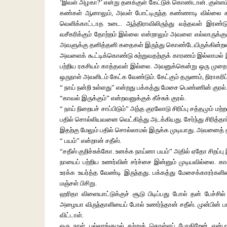
‘இவள் அழகா?’ என்று தனக்குள் கேட்டுக் கொண்டான். குள்ளம் 
கண்கள் ஆனாலும், அவள் போட்டிருந்த கண்ணாடி வில்லை க
வெளிக்காட்டாத உடை. ஆந்திராவிலிருந்து வந்தவள் இரண்
வசீகரிக்கும் தோற்றம் இல்லை என்றாலும் அவளை எல்லாருக்கும
அவளுக்கு தனித்தனி கதைகள் இருந்து கொண்டேயிருக்கின்ற
அவளைக் கூட்டிக்கொண்டு சுற்றுவதற்குக் காரணம் இல்லாமல் 
பற்றிய ரகசியம் காத்தவள் இல்லை. அவனுக்கென்று ஒரு முறை 
ஒருநாள் அவளிடம் கேட்க வேண்டும். கேட்கும் தருணம், நிராகரிப
“ நாய் நன்றி உள்ளது” என்றது பக்கத்து மேசை பெண்ணின் குரல்
“காவல் இருக்கும்” என்றவனுக்குக் கீச்சுக் குரல்.
“ நாய் நிறையச் சாப்பிடும்” அந்த குரலோடு சிரிப்பு சத்தமும் மற்
பதில் சொல்லியவனை வெட்கித்து அடக்கியது. சேர்ந்து சிரித்தார
இதற்கு மேலும் பதில் சொல்லாமல் இருக்க முடியாது. அவனைத் த
“ பயம்” என்றான் சதீஸ்.
“சதீஸ் குறிச்சுக்கோ. உனக்க நாய்னா பயம்” அதில் ஏதோ சிறப்ப
நாயைப் பற்றிய உணர்வின் சர்ச்சை இன்னும் முடியவில்லை. காண
உரக்க உயர்த்த வேண்டி இருந்தது. பக்கத்து மேசைக்காரர்களின்
மஞ்சள் பிசிறு.
ஹரிதா விளையாட்டுக்குச் சூடு பிடிப்பது போல் தன் பேச்சில்
அழையா விருந்தாளியைப் போல் உணர்ந்தான் சதீஸ். முன்பின் 
விட்டாள்.
ஒரு நாள் புல்லாங்குழல் கற்றுக் கொள்ளப் போகிறேன் என்பா