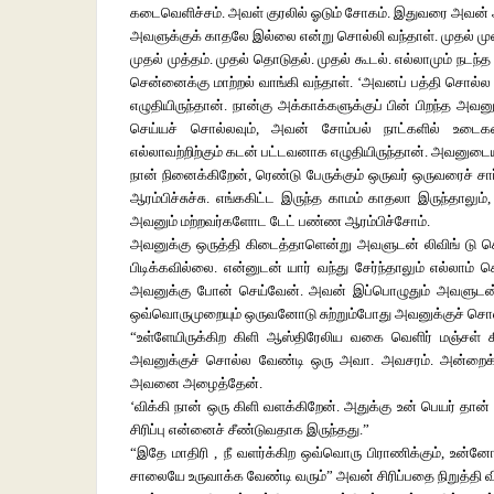
கடைவெளிச்சம். அவள் குரலில் ஓடும் சோகம். இதுவரை அவன் 
அவளுக்குக் காதலே இல்லை என்று சொல்லி வந்தாள். முதல் முறை
முதல் முத்தம். முதல் தொடுதல். முதல் கூடல். எல்லாமும் ந
சென்னைக்கு மாற்றல் வாங்கி வந்தாள். ‘அவனப் பத்தி சொல்ல 
எழுதியிருந்தான். நான்கு அக்காக்களுக்குப் பின் பிறந்த அ
செய்யச் சொல்லவும், அவன் சோம்பல் நாட்களில் உடைகளை
எல்லாவற்றிற்கும் கடன் பட்டவனாக எழுதியிருந்தான். அவனுடைய
நான் நினைக்கிறேன், ரெண்டு பேருக்கும் ஒருவர் ஒருவரைச் சார்ந
ஆரம்பிச்சுச்சு. எங்ககிட்ட இருந்த காமம் காதலா இருந்தாலும்
அவனும் மற்றவர்களோட டேட் பண்ண ஆரம்பிச்சோம்.
அவனுக்கு ஒருத்தி கிடைத்தாளென்று அவளுடன் லிவிங் டு கெ
பிடிக்கவில்லை. என்னுடன் யார் வந்து சேர்ந்தாலும் எல்லா
அவனுக்கு போன் செய்வேன். அவன் இப்பொழுதும் அவளுடன்
ஒவ்வொருமுறையும் ஒருவனோடு சுற்றும்போது அவனுக்குச் சொல்
“உள்ளேயிருக்கிற கிளி ஆஸ்திரேலிய வகை வெளிர் மஞ்ச
அவனுக்குச் சொல்ல வேண்டி ஒரு அவா. அவசரம். அன்றைக்கு 
அவனை அழைத்தேன்.
‘விக்கி நான் ஒரு கிளி வளக்கிறேன். அதுக்கு உன் பெயர் தான்
சிரிப்பு என்னைச் சீண்டுவதாக இருந்தது.”
“இதே மாதிரி , நீ வளர்க்கிற ஒவ்வொரு பிராணிக்கும், உன்
சாலையே உருவாக்க வேண்டி வரும்” அவன் சிரிப்பதை நிறுத்தி வி