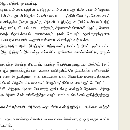
அனுபவித்திராத உணர்வு.
யாக அதைப் பற்றி வாய் திறந்தாள். அவன் கல்லூரியில் தான் அறிமுகம்.
டந்த பின் அவனுடன் இருக்க வேண்டி ஹைதராபாத்தில் கிடைத்த வேலையைச்
எனக்குள்ள நிறைய இருக்கு. அவனிடம் இருந்த டைரியில் என்னைப் பற்றி
வனுக்கு ஊட்டி விடவும், உடை மாற்றவும், அவனைக் கொஞ்சி அதட்டி வேலை
த் தோய்க்கவும், சமைக்கவும் நான் செய்யும் உதவிகளுக்குமாக
 பெயர் விக்னேஷ். அதான் என்னோட கிளிக்கும் பேர் விக்கி.
்து அதிக அன்பு இருந்துச்சு. அந்த அன்பு திகட்டத் திகட்ட மூச்சு முட்ட
, இது நிரந்தரம் இல்லன்னு எங்ககிட்ட நாங்களே சொல்லிக்கிட்டு, நானும்
தருக்கு சென்று விட்டான். எனக்கு இன்னொருவனுடன் மீண்டும் சேரப்
ம் கொஞ்ச நாளைக்குத்தான். உடலை ஊடுருவிக் கொதிக்கின்ற தனிமையில்
 தான் இருக்கிறான். என் உறவுகளை நான் அவனிடம் மறைத்ததில்லை.
வேன். அதுவே அவனைக் கிழிக்கும் கத்தியென எனக்குத் தெரியும்.’
ள் கிளி. அதற்கு அவன் பெயரைத் தவிர வேற ஒன்னும் தோணல. அதை
அவன் மேல் எங்கிருந்தோ எழும் பாசம் உடலெங்கும் தகித்திருந்தது.
 வைச்சிருக்கேன்’ சிரிக்கத் தொடங்கியவன் நிறுத்திய பாடில்லை. அந்தச்
னோட உறவு கொள்கிறவர்களின் பெயரை வைச்சன்னா, நீ ஒரு மிருக காட்சி
ட்டான்.