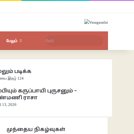
Facebook
X
YouTube
Instagram
புகுபதிகை
சீரற்ற பதிவுகள்
Sidebar
தேடு
மேலும்
லும் படிக்க
e
ய இதழ் 124
்பியும் கருப்பாயி புருசனும் –
ண்மணி ராசா
l 13, 2026
முந்தைய நிகழ்வுகள்