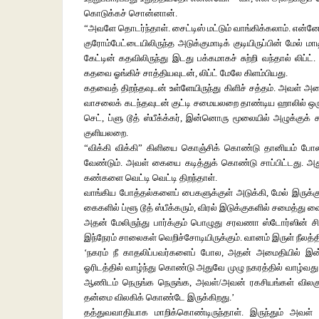
கொடுக்கச் சொன்னான்.
“அவளே தொடர்ந்தாள். சைட்டிஸ் மட்டும் வாங்கிக்கலாம். என்
குரோம்பேட்டையிலிருந்த அடுக்குமாடிக் குடியிருப்பின் மேல் 
கேட்டின் கதவிலிருந்து இடது பக்கமாகச் சுற்றி வந்தால் லிப்ட
கதவை ஓங்கிச் சாத்தியவுடன், லிப்ட் மேலே கிளம்பியது.
கதவைத் திறந்தவுடன் உள்ளேயிருந்து கிளிச் சத்தம். அவள் அ
வாசலைக் கடந்தவுடன் குட்டி சமையலறை தாண்டிய ஹாலில் ஒரு கட
செட், ப்ளு டூத் ஸ்பீக்க்கர், இன்னொரு மூலையில் அழுக்குக
குளியலறை.
“விக்கி விக்கி” கிளியை கொஞ்சிக் கொண்டு தானியம் போல 
வேண்டும். அவள் கையை கடித்துக் கொண்டு சாப்பிட்டது. அத
கண்களை வெட்டி வெட்டி திறந்தாள்.
வாங்கிய போத்தல்களைப் பைகளுக்குள் அடுக்கி, மேல் இருக்கு
கைகளில் ப்ளூ டூத் ஸ்பீக்கரும், விரல் இடுக்குகளில் சமைத்து வை
அதன் மேலிருந்து பார்க்கும் பொழுது சரவணா ஸ்டோர்ஸின் சிகப
இந்நேரம் சாலைகள் வெறிச்சோடியிருக்கும். வானம் இருள் நீலத
‘நகரம் நீ காதலிப்பவர்களைப் போல, அதன் அமைதியில் இன
ஓரிடத்தில் வாழ்ந்து கொண்டு அதுவே முழு நகரத்தில் வாழ்வ
ஆணிடம் நெருங்க நெருங்க, அவள்/அவன் ரகசியங்கள் விலகு
தன்மை விலகிக் கொண்டே இருக்கிறது.’
தத்துவவாதியாக மாறிக்கொண்டிருந்தாள். இருந்தும் அவள் 