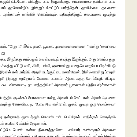
ழுவி விட்டேன். ப்ரிட்ஜில் பால் இருக்கிறது. சாய்ங்காலம் தனியாக பால்
ூபாய் தரவேண்டும். இன்றும் கேட்டுப் பார்த்தேன். தரவில்லை. தவணை
மறக்காமல் வாங்கிக் கொள்ளவும். மதியத்திற்கும் சமையலை முடித்து
தார்கள். “அது நரி இல்ல தம்பி. பூனை. பூனைனைனைனை ” என்று ‘னை’யை
யது.
தல இருந்தது சாம்பலும் வெள்ளையும் கலந்து இருக்கும். அது ரொம்ப துறு
ம பக்கத்து வீட்டு எலி, கிளி, பல்லி, ஒணான்னு எதையெதையோ பிடிச்சிட்டு
. இரவில் என் மார்பில் அதன் உடற்சூட்டை உணர்வேன். இன்னொன்று ப்ரவுன்
் புலி நிறம்னு சந்தோசம் வேணா படலாம். ஆனா சுத்த சோம்பேறி. வீட்டில
ியில கூட விளையாடி நா பாத்ததில்ல” அவரவர் பூனைகள் பற்றிய சர்ச்சைகள்
யத்தில் குடிக்கப் போகலாமா என்று அவளிடம் கேட்டான். அவள் அவனை
ளவுக்கு கோணியபடி, ‘போலாமே என்றாள். முதல் முறை ஒரு பெண்ணை
்டரை நன்றாகத் துடைத்துக் கொண்டான். பெட்ரோல் பாதிக்குக் கொஞ்சம்
யக் கூகிள் மேப்பில் தேடினான்.
வள் மட்டுமே பெண். என்ன நினைத்தாளோ . எல்லார் கண்களும் அவளை
போகலாம்” என்றாள். பரிமாற வந்தவனிடம் எல்லாவற்றையும் பார்சல் செய்து