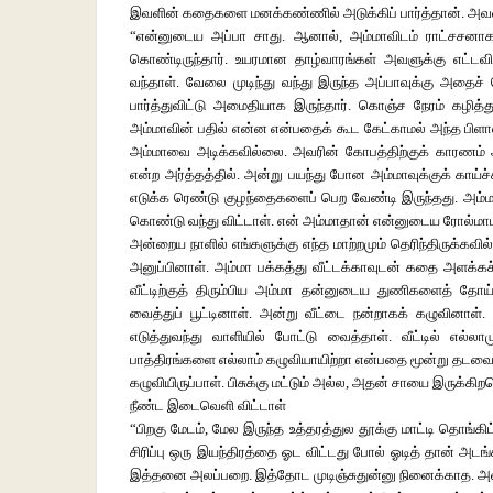
இவளின் கதைகளை மனக்கண்ணில் அடுக்கிப் பார்த்தான். அவள்
“என்னுடைய அப்பா சாது. ஆனால், அம்மாவிடம் ராட்சசனாக 
கொண்டிருந்தார். உயரமான தாழ்வாரங்கள் அவளுக்கு எட்டவி
வந்தாள். வேலை முடிந்து வந்து இருந்த அப்பாவுக்கு அதை
பார்த்துவிட்டு அமைதியாக இருந்தார். கொஞ்ச நேரம் கழித்
அம்மாவின் பதில் என்ன என்பதைக் கூட கேட்காமல் அந்த பிள
அம்மாவை அடிக்கவில்லை. அவரின் கோபத்திற்குக் காரணம் அ
என்ற அர்த்தத்தில். அன்று பயந்து போன அம்மாவுக்குக் காய்
எடுக்க ரெண்டு குழந்தைகளைப் பெற வேண்டி இருந்தது. அம்மா பட
கொண்டு வந்து விட்டாள். என் அம்மாதான் என்னுடைய ரோல்மாட
அன்றைய நாளில் எங்களுக்கு எந்த மாற்றமும் தெரிந்திருக்கவில
அனுப்பினாள். அம்மா பக்கத்து வீட்டக்காவுடன் கதை அளக்கச்
வீட்டிற்குத் திரும்பிய அம்மா தன்னுடைய துணிகளைத் தோய்
வைத்துப் பூட்டினாள். அன்று வீட்டை நன்றாகக் கழுவினாள். 
எடுத்துவந்து வாளியில் போட்டு வைத்தாள். வீட்டில் எல்லா
பாத்திரங்களை எல்லாம் கழுவியாயிற்றா என்பதை மூன்று தடவையாவத
கழுவியிருப்பாள். பிசுக்கு மட்டும் அல்ல, அதன் சாயை இருக்க
நீண்ட இடைவெளி விட்டாள்
“பிறகு மேடம், மேல இருந்த உத்தரத்துல தூக்கு மாட்டி தொங்க
சிரிப்பு ஒரு இயந்திரத்தை ஓட விட்டது போல் ஓடித் தான் அடங
இத்தனை அலப்பறை. இத்தோட முடிஞ்சுதுன்னு நினைக்காத. அவள் 