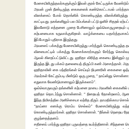
மேசையிலிருந்தவர்களுக்கும் இவள் குரல் கேட்டிருக்க வேண்டு
அவன் முன் நீண்டிருந்த கைகளைக் கண்கொட்டாமல் பார்த்தான். 
விளக்கைப் போல் தொங்கிக் கொண்டிருந்த விளக்கிலிருந்து
காட்டியது. நகங்களிலும் பல பிம்பங்கள் பட்டு ஒளிச் சிதறல் ஏற்பட்ட
இவளோடு எத்தனை முறை பேசினாலும் ஒவ்வொருமுறையும் பு
கற்பனையாக உருவாக்குகிறாள். வாழ்க்கையை யதார்த்தமாகப் பா
இப்போதும் புதிராக இருந்தது.
அவளைப் பக்கத்து மேசையிலிருந்து பார்த்துக் கொண்டிருந்த த
விளையாட்டில் பக்கத்து மேசைக்காரர்களும் சேர்ந்து கொள்வதற
ஆவல் கிளறப்பட்டுவிட்டது. ஹரிதா விரித்த கையை இன்னும் 
இருந்த இடது பக்கம் தலையைத் திருப்பி கண் அசைத்தாள். அதற்
ஹரிதாவின் கை மந்திரங்கள் செய்யும் நிபுணரின் கைகளை ஒத்தி
அவர்கள் கேட்கும்படி மீண்டும் ஒரு முறை, “ நாய்ன்னு சொன்
எதுவாக வேண்டுமானாலும் இருக்கலாம்”.
ஒவ்வொருவரும் தங்களின் கற்பனை நாயை அவளின் கைகளில் பார்த
ஹரிதா தொடர்ந்து சொன்னாள். “ நிறையத் தோன்றலாம், ஆனாலு
இந்த நிமிசத்தில அனிச்சையா வந்தே தீரும். தாமதிக்காம சொல்
“நாய்னா எனக்கு ரொம்ப செல்லம்” மேசையிலிருந்து வந்த
கொண்டிருந்தார்கள். ஹரிதா சொன்னாள். “நீங்கள் நெறைய நேரம் 
குழந்தைத்தனம்.
சதீஸைப் பார்த்து ஹரிதா புருவத்தை உயர்த்தினாள். சிந்தனை