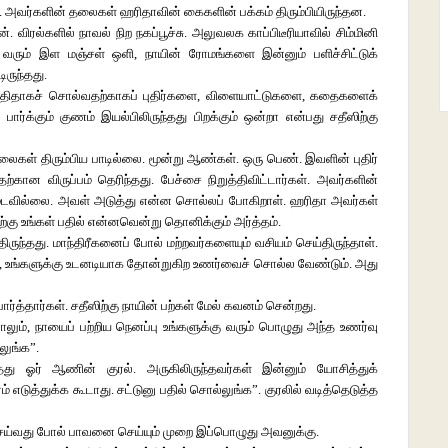
ம். அவர்களின் தலைகள் ஹரிதாவின் கைகளின் பக்கம் திரும்பியிருந்தன.
விரல்களில் நாவல் நிற நகப்பூச்சு. அலுவலக காப்பிடீரியாவில் சிம்மினி
 வரும் இள மஞ்சள் ஒளி, நாயின் ரோமங்களை இன்னும் பளிச்சிட்டுக்
ிருந்தது.
திதாகச் சொல்வதற்காகப் புதிர்களை, விளையாட்டுகளை, கதைகளைக்
ர்க்கும் குணம் இயல்பிலிருந்தது பிறக்கும் ஒன்றா என்பது சதீஸிற்கு
லைகள் திரும்பிய பாடில்லை. மூன்று ஆண்கள். ஒரு பெண். இவளின் புதிர்
்கான விருப்பம் தெரிந்தது. பேச்சை நிறுத்திவிட்டார்கள். அவர்களின்
மூடவில்லை. அவள் அடுத்து என்ன சொல்லப் போகிறாள். ஹரிதா அவர்கள்
கு உங்கள் பதில் என்னவென்று தொனிக்கும் அர்த்தம்.
ருந்தது. மாந்திரீகனைப் போல் மற்றவர்களையும் வசியம் செய்திருந்தாள்.
னா, உங்களுக்கு உடனடியாக தோன்றுகிற உணர்வைச் சொல்ல வேண்டும். அது
்தார்கள். சதீஸிற்கு நாயின் பற்கள் மேல் கவனம் சென்றது.
ம், நாயைப் பற்றிய நெனப்பு உங்களுக்கு வரும் பொழுது அந்த உணர்வு
லுங்க”.
து ஓர் ஆணின் குரல். அருகிலிருந்தவர்கள் இன்னும் யோசித்துக்
எடுத்துக்க கூடாது. சட்டுனு பதில் சொல்லுங்க”. குரலில் வடித்தெடுத்த
 செய்வது போல் பாவனை செய்யும் முறை இப்பொழுது அவனுக்கு.