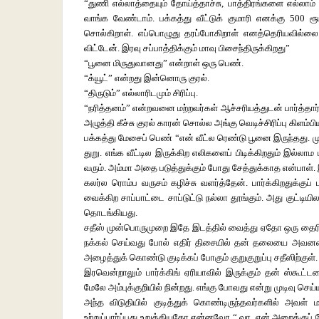
“துணி எல்லாத்தையும் தோய்த்தாச்சு, பாத்திரங்களை எல்லாம் க
வாங்க வேண்டாம். பக்கத்து வீட்டுக் குமாரி எனக்கு 500 ர
சொல்கிறாள். எப்பொழுது தரப்போகிறாள் எனத்தெரியவில்லை. 
விட்டேன். இரவு சப்பாத்திக்கும் மாவு பிசைந்திருக்கிறது”
“பூனை மிருதுவானது” என்றாள் ஒரு பெண்.
“க்யூட்” என்றது இன்னொரு குரல்.
“திருடும்” எல்லாரிடமும் சிரிப்பு.
“நரித்தனம்” என்றவனை மற்றவர்கள் ஆச்சரியத்துடன் பார்த்
அழுத்தி கீச்சு குரல் காரன் சொல்ல அங்கு வெடிச்சிரிப்பு கிளம்பி
பக்கத்து மேசைப் பெண் “என் வீட்ல ரெண்டு பூனை இருந்தது. மு
துறு. எங்க வீட்டில இருக்கிற எலிகளைப் பிடிக்கிறதும் இல்லா
வரும். அம்மா அதை படுத்துக்கும் போது சேத்துக்காத என்பாள்
கலர்ல ரொம்ப வருசம் கழிச்சு வளர்த்தேன். பார்க்கிறதுக்குப
வைக்கிற சாப்பாட்டை சாப்டுட்டு நல்லா தூங்கும். அது குட்ட
தொடங்கியது.
சதீஸ் முன்பொருமுறை இதே இடத்தில் வைத்து ஏதோ ஒரு தைரி
நக்கல் செய்வது போல் எதிர் திசையில் தன் தலையை அவன
அழைத்துக் கொண்டு குடிக்கப் போகும் குறுகுறுப்பு சதீஸிற்குள்.
இரவென்றாலும் பார்க்கிங் ஏரியாவில் இருக்கும் தன் ஸ்கூட
மேலே அம்புக்குறியில் நின்றது. எங்கு போவது என்று முடிவு செய்
அந்த விடுதியில் குடித்துக் கொண்டிருந்தவர்களில் அ
உற்றுப்பார்ப்பது உறுத்தியதோ என்னவோ “ வா, என் அறைக்குப் 