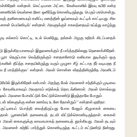
ொள்கிறேன் என்றாள். கெட்டியான அட்டை கேன்வாஸில் இரவு உயிரி என்ற
ன்னணியில் வெள்ளை நிலா ஒளிர்ந்து கொண்டிருந்தது. பெரும் மரமொன்று,
த் தனிமையையும் களிப்பு மனத்தின் ஓய்வையும் கூட்டிக் காட்டியது. சில
ிசைன் பெயிண்டிங்’ என்றாள். அவளுக்குச் சகலத்தையும் உய்த்து வாழ்ந்து
டி எல்லாம் கொட்டி, உடல் மெலிந்து, தங்கள் அழகு உதிரக் கிடப்பதைக்
டு இருக்கிற யாரையும் இதுவரைக்கும் நீ பார்த்ததில்லனு நெனைக்கிறேன்.
ு பூரா நெருப்பால வெந்திருக்கும் சதைகளோடு வலியால துடிக்கும் ஒரு
ன் தீய்ந்த சதையிலிருந்து வரும் முழுசா சீழ் கட்டாத நீர் வடியறத நீ
ிவை நீ மாத்திக்குவ’ என்றாள். அவள் சொன்ன விதத்திலிருந்தே அவளிடம்
ரியில் இருக்கிறேன் என்பாள். அதற்கு மேல் அவளைச் சந்திக்கும் முடிவை
மூக சேவகியாகவும் அவதாரம் எடுக்கத் தொடங்கினாள். அவள் சொல்வது
்சும். அவளை பேசவிட்டுக் கேட்டுக்கொண்டு இருந்தாலே போதும்.
ுடன் உங்களுக்கு என்ன உணர்வு உடனே தோன்றும்’’ என்றாள் ஹரிதா.
குட்டியைப் பொத்தி வைத்திருப்பது போல மேலும் கீழுமாகக் கையை
ித்தாள். பூனையின் தலையைத் தடவி விட்டுக்கொண்டிருந்தாள். கைகள்
ூனை அவள் கைகளுக்கு லாவகமாகத் தலையைத் தூக்கியது. அவள் தடவும்
ைச் சுற்றிப் பார்த்துக் கொண்டிருந்த கூட்டம் கட்டுண்டு நின்றது.