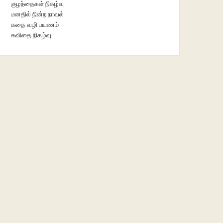
குழந்தைகள் நிகழ்வு
மனதில் நின்ற நாவல்
கதை வழி பயணம்
கவிதை நிகழ்வு