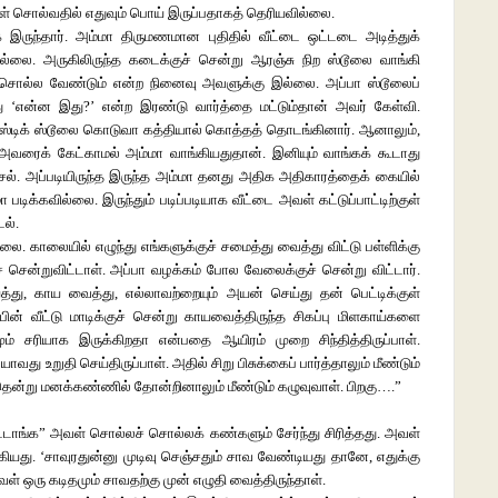
 சொல்வதில் எதுவும் பொய் இருப்பதாகத் தெரியவில்லை.
இருந்தார். அம்மா திருமணமான புதிதில் வீட்டை ஒட்டடை அடித்துக்
ல்லை. அருகிலிருந்த கடைக்குச் சென்று ஆரஞ்சு நிற ஸ்டூலை வாங்கி
ச் சொல்ல வேண்டும் என்ற நினைவு அவளுக்கு இல்லை. அப்பா ஸ்டூலைப்
து ‘என்ன இது?’ என்ற இரண்டு வார்த்தை மட்டும்தான் அவர் கேள்வி.
ாஸ்டிக் ஸ்டூலை கொடுவா கத்தியால் கொத்தத் தொடங்கினார். ஆனாலும்,
வரைக் கேட்காமல் அம்மா வாங்கியதுதான். இனியும் வாங்கக் கூடாது
ச்சல். அப்படியிருந்த இருந்த அம்மா தனது அதிக அதிகாரத்தைக் கையில்
ிக்கவில்லை. இருந்தும் படிப்படியாக வீட்டை அவள் கட்டுப்பாட்டிற்குள்
ல்.
்லை. காலையில் எழுந்து எங்களுக்குச் சமைத்து வைத்து விட்டு பள்ளிக்கு
 சென்றுவிட்டாள். அப்பா வழக்கம் போல வேலைக்குச் சென்று விட்டார்.
த்து, காய வைத்து, எல்லாவற்றையும் அயன் செய்து தன் பெட்டிக்குள்
பின் வீட்டு மாடிக்குச் சென்று காயவைத்திருந்த சிகப்பு மிளகாய்களை
மும் சரியாக இருக்கிறதா என்பதை ஆயிரம் முறை சிந்தித்திருப்பாள்.
ு உறுதி செய்திருப்பாள். அதில் சிறு பிசுக்கைப் பார்த்தாலும் மீண்டும்
ிறதென்று மனக்கண்ணில் தோன்றினாலும் மீண்டும் கழுவுவாள். பிறகு….”
ிட்டாங்க” அவள் சொல்லச் சொல்லக் கண்களும் சேர்ந்து சிரித்தது. அவள்
்கியது. ‘சாவுரதுன்னு முடிவு செஞ்சதும் சாவ வேண்டியது தானே, எதுக்கு
ஒரு கடிதமும் சாவதற்கு முன் எழுதி வைத்திருந்தாள்.