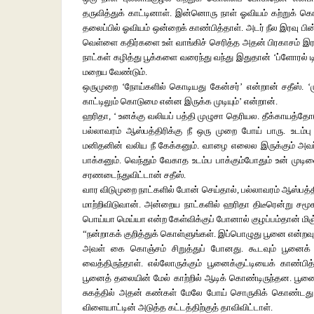
தருவித்துக் காட்டினாள். இன்னொரு நாள் ஓவியம் கற்றுக் க
தலைப்பில் ஓவியம் ஒன்றைக் காண்பித்தாள். அடர் நீல இரவு பி
வெள்ளை கதிர்களை உள் வாங்கிச் செரித்த அதன் பிரகாசம் இரவு
நாட்கள் கழித்து பூக்களை வரைந்து வந்து இதுதான் ‘ப்ளோரல் ட
மறைய வேண்டும்.
ஒருமுறை ‘நோய்களில் கொடியது கேன்சர்’ என்றான் சதீஸ். ‘மு
காட்டிலும் கொடுமை என்ன இருக்க முடியும்’ என்றான்.
ஹரிதா, ‘ உனக்கு வலியப் பத்தி முழுசா தெரியல. தீக்காயத்தோ
பல்லாவரம் ஆஸ்பத்திரிக்கு நீ ஒரு முறை போய் பாரு. உடம்ப
மனிதனின் வலிய நீ கேக்கனும். வாழை எலைல இருக்கும் அவர்களி
பாக்கனும். வெந்தும் வேகாத உடம்ப பாக்கும்போதும் உன் முட
சரணடைந்துவிட்டான் சதீஸ்.
வார விடுமுறை நாட்களில் போன் செய்தால், பல்லாவரம் ஆஸ்பத்தி
மாற்றிவிடுவான். அன்றைய நாட்களில் ஹரிதா திடீரென்று ச
பொய்யா மெய்யா என்ற கேள்விக்குப் போனால் குழப்பம்தான் மிஞ
“நன்றாகக் குறித்துக் கொள்ளுங்கள். இப்பொழுது பூனை என்றவ
அவள் கை கொஞ்சம் சிறுத்துப் போனது. கூடவும் பூனைக் 
வைத்திருந்தாள். எல்லோருக்கும் பூனைக்குட்டியைக் காண்ப
பூனைத் தலையின் மேல் காற்றில் ஆடிக் கொண்டிருந்தன. ப
சுகத்தில் அதன் கண்கள் மேலே போய் சொருகிக் கொண்டது. அவள
விளையாட்டின் அடுத்த கட்டத்திற்குத் தாவிவிட்டாள்.