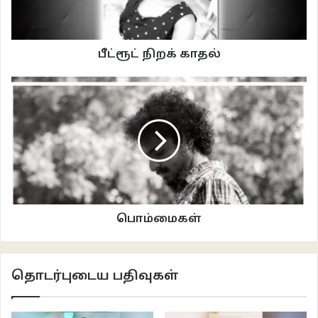
தலைமையாசிரியர்
பேச
ஆரம்பித்தார்
.
ஹெச்
.
எஸ்
ஸுக்கு
மனதளவில்
பாதிப்பு
இருக்கிறதெனவும்
ஆனால்
பீட்ரூட் நிறக் காதல்
பயப்படும்படியாக
ஏதுமில்லை
.
மாத்திரை
மருந்துகளால்
சரி செய்து
விடக் கூடியது
தான்
எனவும்
,
ஒருகாலத்தில்
பேரெடுத்த
கெடுபிடியான
ஜி
.
கே
என்று
துறை
வட்டாரத்தில்
பிரபலமானவராக
மதிக்கப்படும்
கிருஷ்ணமூர்த்தி
வீட்டிற்கு
மே
மாதம்
வந்ததையும்
,
அவருக்கு
ஒருவகையில்
ஹெச்
.
எஸ்
உறவினர்
என்றும்
கொஞ்சம்
அட்ஜெஸ்ட்
பண்ணிக்கோங்க
என்றும்
கூறியதாகச்
சொன்னார்
.
அவரின்
மனைவி
உடன்
வந்திருந்ததையும்
கவனப்படுத்தினார்
.
அவர்
ரயில்வேயில்
உயர் பொறுப்பில்
பணி செய்கிறார்
என்று
கூறும் போது
பொறுக்கமாட்டாத
மாணிக்கம்
பொம்மைகள்
“
அதற்கு
என்னையா
செய்யுறது
?
”
“
ஒரு
சின்னப்
பள்ளிக்கூடத்துக்கு
மாறுதல்
வாங்கியிருக்கலாம்ல
.
தொடர்புடைய பதிவுகள்
பயக
ஒருமாதிரி
சிரிக்கிறாய்ங்க
.
நமக்கே
பாக்க
கஷ்டமாயிருக்கு
”
என்றார்.