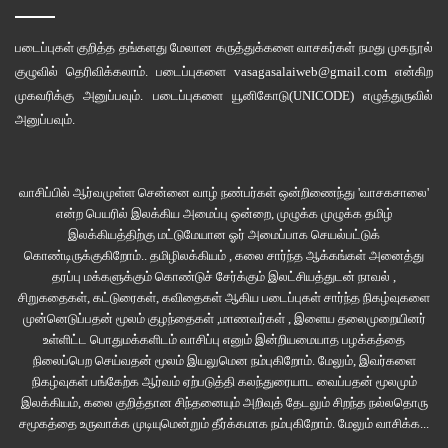
இருவரின்
கணக்குகளையும்
தாளில்
எழுதி வைத்தான்
.
குமார்
ஸ்டாம்ப்
ரெசிப்டு
படைப்புகள் குறித்த தங்களது மேலான கருத்துக்களை வாசகர்கள் நமது
முகநூல்
வாங்க
மறந்திடாதீங்க
என்றார்
ஹெச்
.
எம்
.
இப்போது
அவர்
பேசிய
தொனி
கொஞ்ச
குழுவில்
தெரிவிக்கலாம். படைப்புகளை
vasagasalaiweb@gmail.com
என்கிற
நேரத்திற்கு
முன்பு
பேசியது
போலில்லை
.
எப்படி
இப்படித்
திடீரென
எல்லாமே
மாறிப்
முகவரிக்கு அனுப்பவும். படைப்புகளை
யூனிகோடு(UNICODE)
எழுத்துருவில்
போகிறதெனத்
தனக்குள்
வியந்து
கொண்டான்
.
அனுப்பவும்.
மாப்பாளையம்
,
எல்லாப்
பஸ்ஸும்
இந்த
நிறுத்தத்தைக்
கடந்து
தான்
பெரியார்
நிலையம்
போகனும்
.
இதில்
போகும்
போதும்
வரும்
போதும்
நிப்பாட்டனும்னா
வாசிப்பில் ஆர்வமுள்ள சென்னை வாழ் நண்பர்கள் ஒன்றிணைந்து 'வாசகசாலை'
டிரைவருக்குக்
கசக்கும்
.
பத்தாததிற்கு
வரும்
பயணிகளும்
கத்துவார்கள்
‘
ஏப்பா
என்ற பெயரில் இலக்கிய அமைப்பு ஒன்றை, முழுக்க முழுக்க தமிழ்
பஸ்ஸே
இல்லையா
உங்களுக்கென’
.
குமாருக்கு
இது
அறிந்த
விஷயம்
கண்டெக்டர்
இலக்கியத்திற்கு மட்டுமேயான ஓர் அமைப்பாக செயல்பட்டுக்
கொண்டிருக்குகிறோம்.. தமிழிலக்கியம் , கலை சார்ந்த ஆக்கங்கள் அனைத்து
ஒரு
முழி
முழித்தபடி
சீட்டைக்
கிழித்துக்
கொடுத்தார்
.
மடியில்
கனம்
இல்லாதது
தரப்பு மக்களுக்கும் கொண்டுச் சேர்க்கும் இலட்சியத்துடன் நாவல் ,
மாதிரியும்
மனதில்
பயமில்லாதது
போலவும்
காட்டிக் கொண்டு
இறங்கினான்
.
சிறுகதைகள், கட்டுரைகள், கவிதைகள் ஆகிய படைப்புகள் சார்ந்த நிகழ்வுகளை
உண்மையில்
பஸ்
நின்ற
மாதிரி
கூட
இல்லை
.
வயசு
அப்படி
.
சாலையைக்
கடந்து
முன்னெடுப்பதன் மூலம் குழந்தைகள் ,மாணவர்கள் , இளைய தலைமுறையினர்
ஆட்டோ
ஸ்டாண்டை
ஒட்டி
நடந்தான்
.
தர்ஹாவை
ஒட்டிய
பெட்டிக்கடையில்
உள்ளிட்ட பொதுமக்களிடம் வாசிப்பு எனும் இன்றியமையாத பழக்கத்தை
நிலைப்பெற செய்வதன் மூலம் இயலுமென நம்புகிறோம். மேலும், இவர்களை
விசாரித்தான்
.
“
ஸ்டிரைட்டா
போயி
லெப்ட்டில்
முதல்
கட்
அப்புறம்
மூணாவது
ரைட்
நிகழ்வுகள் பங்கேற்க ஆர்வம் ஏற்படுத்தி கலந்துரையாட வைப்பதன் மூலமும்
கட்
தம்பி
”
என்றார்
கடைக்காரர்
.
கிட்டத்தட்ட
எஸ்
.
எஸ்
.
காலனியும்
எல்லீஸ்
நகரும்
இலக்கியம், கலை குறித்தான சிந்தனையும் அறிவுத் தேடலும் சிறந்த நல்லதொரு
தொட்டுக்
கொள்கிற
இடம்
.
கிருதுமால்
நதி
போகுமிடமாக
யாரோ
சொன்ன
சமூகத்தை உருவாக்க முடியுமென்றும் தீர்க்கமாக நம்புகிறோம்.
மேலும் வாசிக்க...
ஞாபகம்
.
எல்லாக்
குப்பைகளையும்
வாங்கிக்
கொண்டு
துர்வாசனையோடு
நிரம்பி