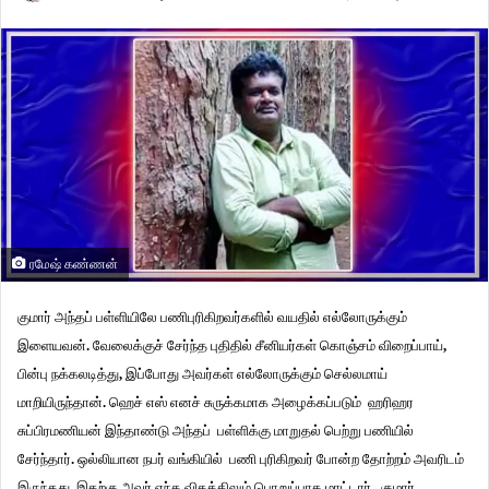
ரமேஷ் கண்ணன்
குமார்
அந்தப்
பள்ளியிலே பணிபுரிகிறவர்களில்
வயதில்
எல்லோருக்கும்
இளையவன்
.
வேலைக்குச்
சேர்ந்த
புதிதில்
சீனியர்கள்
கொஞ்சம்
விறைப்பாய்
,
பின்பு
நக்கலடித்து
,
இப்போது
அவர்கள்
எல்லோருக்கும்
செல்லமாய்
மாறியிருந்தான்
.
ஹெச்
எஸ்
எனச்
சுருக்கமாக
அழைக்கப்படும் ஹரிஹர
சுப்பிரமணியன்
இந்தாண்டு அந்தப்
பள்ளிக்கு
மாறுதல்
பெற்று
பணியில்
சேர்ந்தார்
.
ஒல்லியான
நபர்
வங்கியில்
பணி புரிகிறவர்
போன்ற
தோற்றம்
அவரிடம்
இருந்தது
.
இதற்கு
அவர்
எந்த
விதத்திலும்
பொறுப்பாக
மாட்டார்
.
குமார்