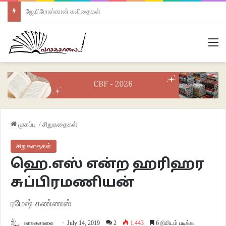
ஜே.பிரோஸ்கான் கவிதைகள்
M
முகப்பு
/
சிறுகதைகள்
சிறுகதைகள்
ஹெ.எஸ் என்ற ஹரிஹர
சுப்பிரமணியன்
ரமேஷ் கண்ணன்
வாசகசாலை
July 14, 2019
2
1,443
6 நிமிடம் படிக்க