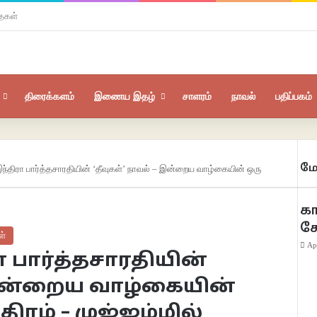
ைகள்
திரைக்களம்
இணைய இதழ்
சாளரம்
நாவல்
பதிப்பகம்
மே
இந்திரா பார்த்தசாரதியின் ‘தீவுகள்’ நாவல் – இன்றைய வாழ்கையின் ஒரு
கா
க
ள்
Ap
ா பார்த்தசாரதியின்
– இன்றைய வாழ்கையின்
ிரம் – முஜ்ஜம்மில்