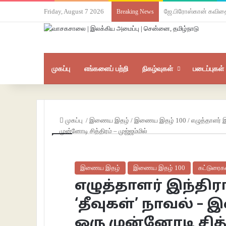
Friday, August 7 2026
ஜே.பிரோஸ்கான் கவித
Breaking News
முகப்பு
எங்களைப் பற்றி
நிகழ்வுகள்
படைப்புகள்
முகப்பு
/
இணைய இதழ்
/
இணைய இதழ் 100
/
எழுத்தாளர் 
முன்னோடி சித்திரம் – முஜ்ஜம்மில்
இணைய இதழ்
இணைய இதழ் 100
கட்டுரைக
எழுத்தாளர் இந்திர
‘தீவுகள்’ நாவல் 
ஒரு முன்னோடி சித்த