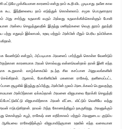
ினி மட்டுமே முக்கியமான காரணம் என்று நாம் கூறி விட முடியாது. நவீன கால
கலாக கூட இந்நிலையை நாம் எடுத்துக் கொள்ளலாம். சமூக பொருளாதார
் அது சார்ந்து உருவாகி வரும் அல்லது உருவாக்கிக்கொள்ளும் போலி
யான அன்பை செலுத்துவதில் இருந்து மனிதர்களை வெகு தூரம் துரத்தி
 பற்று எதுவும் இல்லாமல், உறவு மற்றும் அன்பின் மீதும் பெரிய நம்பிக்கை
்கிறாள்.
 வேண்டும் என்றும், அப்படியாக அவளைப் பார்த்துக் கொள்ள வேண்டும்
ள். அதற்கான காரணமாக அவள் சொல்வது என்னவென்றால் தான் இனி எந்த
ன்பதாக கூறுவாள். வாழ்க்கையில் நடந்த சில கசப்பான அனுபவங்களின்
செல்கிறாள். ஆனால், மோகினியின் மகனான ராகேஷ், தனிமைப்பட்ட
கசப்பான சூழலில் இருந்து தப்பித்து, அன்பின் மூலம் அடைக்கலம் பெறுவதற்கு
ண்மையான அன்பிற்கான ஏக்கம்தான் அவனை விஜயாவை நோக்கி செலுத்தி
ப்போட்டுவிட்டு விஜயாவிற்காக அவன் வீட்டை விட்டும் வெளியே வந்து
அவன் ஈடுபடுகிறான். நாவல் அந்த கோணத்திலும் நகருகிறது. அவனுக்கும்
்து கொள்ளும் கபூர், ராகேஷ் என எதிர்காலம் மற்றும் அவனுடைய குடும்ப
ம் ஆகியவை ராகேஷிற்க்கும் விஜயாவிற்குமான உறவில் எந்த வகையான