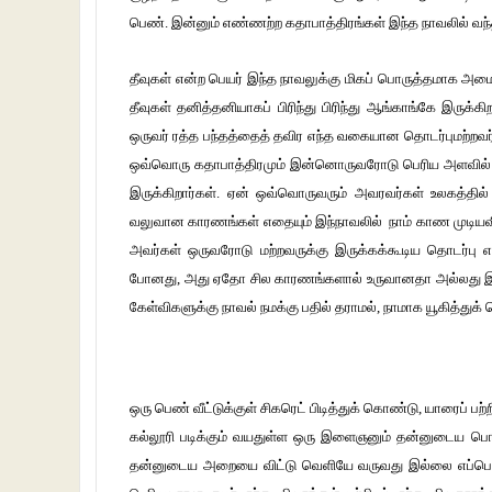
பெண். இன்னும் எண்ணற்ற கதாபாத்திரங்கள் இந்த நாவலில் வந்தா
தீவுகள் என்ற பெயர் இந்த நாவலுக்கு மிகப் பொருத்தமாக அமை
தீவுகள் தனித்தனியாகப் பிரிந்து பிரிந்து ஆங்காங்கே இரு
ஒருவர் ரத்த பந்தத்தைத் தவிர எந்த வகையான தொடர்புமற்றவர்க
ஒவ்வொரு கதாபாத்திரமும் இன்னொருவரோடு பெரிய அளவில் 
இருக்கிறார்கள். ஏன் ஒவ்வொருவரும் அவரவர்கள் உலகத்தில் 
வலுவான காரணங்கள் எதையும் இந்நாவலில் நாம் காண முடியவி
அவர்கள் ஒருவரோடு மற்றவருக்கு இருக்கக்கூடிய தொடர்ப
போனது, அது ஏதோ சில காரணங்களால் உருவானதா அல்லது இய
கேள்விகளுக்கு நாவல் நமக்கு பதில் தராமல், நாமாக யூகித்துக
ஒரு பெண் வீட்டுக்குள் சிகரெட் பிடித்துக் கொண்டு, யாரைப் பற்
கல்லூரி படிக்கும் வயதுள்ள ஒரு இளைஞனும் தன்னுடைய பொறிய
தன்னுடைய அறையை விட்டு வெளியே வருவது இல்லை எப்பொழுத