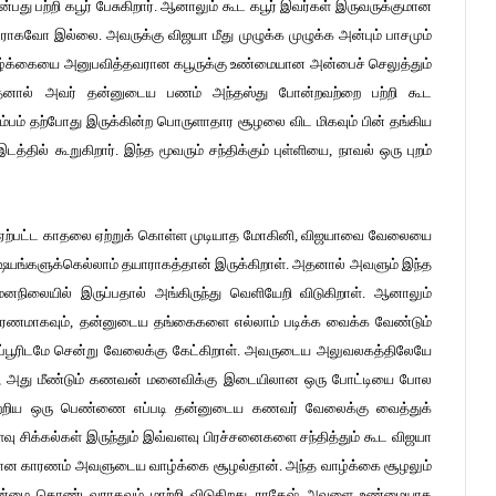
பற்றி கபூர் பேசுகிறார். ஆனாலும் கூட கபூர் இவர்கள் இருவருக்குமான
ாகவோ இல்லை. அவருக்கு விஜயா மீது முழுக்க முழுக்க அன்பும் பாசமும்
வாழ்க்கையை அனுபவித்தவரான கபூருக்கு உண்மையான அன்பைச் செலுத்தும்
அதனால் அவர் தன்னுடைய பணம் அந்தஸ்து போன்றவற்றை பற்றி கூட
்பம் தற்போது இருக்கின்ற பொருளாதார சூழலை விட மிகவும் பின் தங்கிய
்தில் கூறுகிறார். இந்த மூவரும் சந்திக்கும் புள்ளியை, நாவல் ஒரு புறம்
ீது ஏற்பட்ட காதலை ஏற்றுக் கொள்ள முடியாத மோகினி, விஜயாவை வேலையை
விஷயங்களுக்கெல்லாம் தயாராகத்தான் இருக்கிறாள். அதனால் அவளும் இந்த
மனநிலையில் இருப்பதால் அங்கிருந்து வெளியேறி விடுகிறாள். ஆனாலும்
ாரணமாகவும், தன்னுடைய தங்கைகளை எல்லாம் படிக்க வைக்க வேண்டும்
 கப்பூரிடமே சென்று வேலைக்கு கேட்கிறாள். அவருடைய அலுவலகத்திலேயே
ல், அது மீண்டும் கணவன் மனைவிக்கு இடையிலான ஒரு போட்டியை போல
ேற்றிய ஒரு பெண்ணை எப்படி தன்னுடைய கணவர் வேலைக்கு வைத்துக்
சிக்கல்கள் இருந்தும் இவ்வளவு பிரச்சனைகளை சந்தித்தும் கூட விஜயா
்கான காரணம் அவளுடைய வாழ்க்கை சூழல்தான். அந்த வாழ்க்கை சூழலும்
த்தன்மை கொண்டவராகவும் மாற்றி விடுகிறது. ராகேஷ் அவளை உண்மையாக