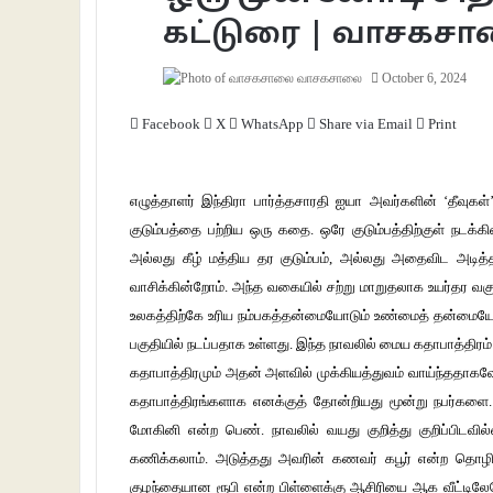
கட்டுரை | வாசகச
வாசகசாலை
October 6, 2024
Facebook
X
WhatsApp
Share via Email
Print
எழுத்தாளர் இந்திரா பார்த்தசாரதி ஐயா அவர்களின் ‘தீவுகள்
குடும்பத்தை பற்றிய ஒரு கதை. ஒரே குடும்பத்திற்குள் நடக
அல்லது கீழ் மத்திய தர குடும்பம், அல்லது அதைவிட அடித்த
வாசிக்கின்றோம். அந்த வகையில் சற்று மாறுதலாக உயர்தர வகுப
உலகத்திற்கே உரிய நம்பகத்தன்மையோடும் உண்மைத் தன்மையோ
பகுதியில் நடப்பதாக உள்ளது. இந்த நாவலில் மைய கதாபாத்திரம்
கதாபாத்திரமும் அதன் அளவில் முக்கியத்துவம் வாய்ந்ததாகவே
கதாபாத்திரங்களாக எனக்குத் தோன்றியது மூன்று நபர்களை. 
மோகினி என்ற பெண். நாவலில் வயது குறித்து குறிப்பிடவ
கணிக்கலாம். அடுத்தது அவரின் கணவர் கபூர் என்ற தொழில
குழந்தையான ரூபி என்ற பிள்ளைக்கு ஆசிரியை ஆக வீட்டிலேய