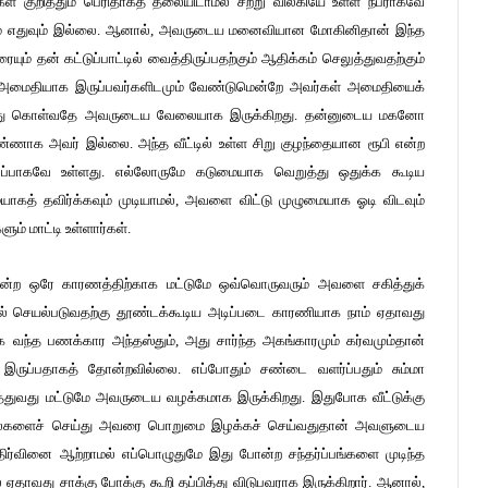
்கள் குறித்தும் பெரிதாகத் தலையிடாமல் சற்று விலகியே உள்ள நபராகவே
யத்துவம் எதுவும் இல்லை. ஆனால், அவருடைய மனைவியான மோகினிதான் இந்த
யும் தன் கட்டுப்பாட்டில் வைத்திருப்பதற்கும் ஆதிக்கம் செலுத்துவதற்கும்
். அமைதியாக இருப்பவர்களிடமும் வேண்டுமென்றே அவர்கள் அமைதியைக்
 நடந்து கொள்வதே அவருடைய வேலையாக இருக்கிறது. தன்னுடைய மகனோ
க அவர் இல்லை. அந்த வீட்டில் உள்ள சிறு குழந்தையான ரூபி என்ற
ுப்பாகவே உள்ளது. எல்லோருமே கடுமையாக வெறுத்து ஒதுக்க கூடிய
கத் தவிர்க்கவும் முடியாமல், அவளை விட்டு முழுமையாக ஓடி விடவும்
ம் மாட்டி உள்ளார்கள்.
என்ற ஒரே காரணத்திற்காக மட்டுமே ஒவ்வொருவரும் அவளை சகித்துக்
 செயல்படுவதற்கு தூண்டக்கூடிய அடிப்படை காரணியாக நாம் ஏதாவது
வந்த பணக்கார அந்தஸ்தும், அது சார்ந்த அகங்காரமும் கர்வமும்தான்
ருப்பதாகத் தோன்றவில்லை. எப்போதும் சண்டை வளர்ப்பதும் சும்மா
ுத்துவது மட்டுமே அவருடைய வழக்கமாக இருக்கிறது. இதுபோக வீட்டுக்கு
தல்களைச் செய்து அவரை பொறுமை இழக்கச் செய்வதுதான் அவளுடைய
திர்வினை ஆற்றாமல் எப்பொழுதுமே இது போன்ற சந்தர்ப்பங்களை முடிந்த
ல் ஏதாவது சாக்கு போக்கு கூறி தப்பித்து விடுபவராக இருக்கிறார். ஆனால்,