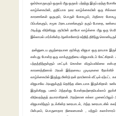
ஒவ்வொருவரும் ஒருவர் மீது ஒருவர் பற்றற்று இருப்பதற்கு மோக
வாழ்க்கையின், குறிப்பாக நகர வாழ்க்கையின் ஒரு சிக்
காரணங்கள் ஒருபுறம், பொருள் மோகமும், அதிகார மோகமும
பிம்பங்களும், சமூக அடையாளங்களும் தரும் போதை, உண்மை
அடித்து விடுகிறது. ரூபியின் தாயோ வாழ்க்கை மீது ஒரு பெரிய
இல்லாமல் பார்க்கின்ற ஆண்களோடு சுற்றித் திரிந்து கொண்டிருக
தன்னுடைய குழந்தையான ரூபிக்கு விஜயா ஒரு தாயாக இருக்க
என்பது போன்ற ஒரு வாக்குறுதியை விஜயாவிடம் கேட்கிறா
பந்தத்திற்குள்ளும் மாட்டிக் கொள்ள விரும்பவில்லை எ
காரணத்தினால் அவள் இத்தகைய முடிவுகளை நோக்கிச் 
வாழ்க்கையில் இருந்து மீண்டு தன் தாயினால் வீட்டில் ஏற்பட்ட 
விஜயாவே அவனுக்குத் தெரிந்த விடையாக இருக்கிறாள். உ
இருக்கிறது. பணம் அந்தஸ்து போன்றவற்றையெல்லாம் தூக்கி
விடுவதற்குத் தயாராகிறான். அதற்கான எல்லா முனைப்பிலும் 
விஜயாவிற்கும் நடக்கின்ற உரையாடல், அந்த உரையாடலில் கலந
பின்புலம், பொருளாதார நிலைமைகள் , மற்றும் கலாச்சார