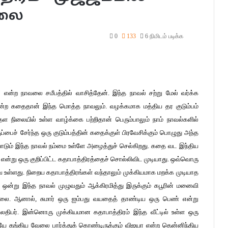
ாலை
0
133
6 நிமிடம் படிக்க
’ என்ற நாவலை சமீபத்தில் வாசித்தேன். இந்த நாவல் சற்று மேல் வர்க்க
்கின்ற கதைதான் இந்த மொத்த நாவலும். வழக்கமாக மத்திய தர குடும்பம்
ள நிலையில் உள்ள வாழ்க்கை பற்றிதான் பெரும்பாலும் நாம் நாவல்களில்
்பைச் சேர்ந்த ஒரு குடும்பத்தின் கதைக்குள் பிரவேசிக்கும் பொழுது அந்த
டும் இந்த நாவல் நம்மை உள்ளே அழைத்துச் செல்கிறது. கதை வட இந்திய
 என்று ஒரு குறிப்பிட்ட கதாபாத்திரத்தைச் சொல்லிவிட முடியாது. ஒவ்வொரு
 உள்ளது. நிறைய கதாபாத்திரங்கள் வந்தாலும் முக்கியமாக மறக்க முடியாத
ஒன்று இந்த நாவல் முழுவதும் ஆக்கிரமித்து இருக்கும் கபூரின் மனைவி
ில்லை. ஆனால், சுமார் ஒரு ஐம்பது வயதைத் தாண்டிய ஒரு பெண் என்று
திபர். இன்னொரு முக்கியமான கதாபாத்திரம் இந்த வீட்டில் உள்ள ஒரு
ே தங்கிய வேலை பார்த்துக் கொண்டிருக்கும் விஜயா என்ற தென்னிந்திய