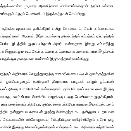
ித்துக்கொள்ள முடியாத அளவிற்கான எண்ணங்கள்தான் நிரம்பி உள்ளன.
களும் அந்தப் பெண்ணிடம் இருக்கத்தான் செய்கிறது.
 எதிர்க்க முடியாமல் தவிக்கிறார் என்று சொன்னால், அவர் பரம்பரையாக
்தவர்தான். ஆனால், இந்த பணக்கார குடும்பத்தில் சம்பந்தம் ஏற்படுத்திக்
ய இடத்தில் இருப்பவர்தான் அவர். என்னதான் இன்று சம்பாரித்து
க இருந்தாலும் கூட அவர் பரம்பரை பரம்பரையாக பணக்காரராக இருந்தவர்
போதும் ஒரு குறைவான எண்ணம் இருக்கத்தான் செய்கிறது.
ுவதற்கும் அதிகாரம் செலுத்துவதற்குமான உரிமையை அவள் தனக்குத்தானே
்கள் ஒவ்வொருவரும் தனித்தனி தீவுகளாக யாருடன் யாரும் ஒட்டாமல்
 புலப்படுவது மோகினியின் தன்மைதான். ரூபியின் தாய் கணவனை இழந்த
ப்படாத, மனம் போன போக்கில் வாழக்கூடிய ஒரு பெண்ணாக இருக்கிறாள்.
ஊர் உலகத்தைப் பற்றியோ, குடும்பத்தை பற்றியோ கவலை இல்லாமல், மனம்
ஓரிடத்தில் தன்னுடைய கணவன் இறந்து போனதற்கு கூட தன்னுடைய தாயான
 அவ்வகையில் எல்லோருடைய நிம்மதியிலும் மகிழ்ச்சியிலும் ஏதோ ஒரு
கினி இருந்து கொண்டிருக்கிறாள் என்றாலும் கூட அக்கதாபாத்திரங்கள்