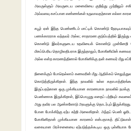
அவருள்ளும் அவருடைய மனைவியை குறித்து முற்றிலும் சக
அவ்வளவு கசப்பான எண்ணங்கள் உருவாவதற்கான எல்லா காரணங்
கபூர் ஏன் இந்த பெண்ணிடம் மாட்டிக் கொண்டு நேரடியாகவும்
பணக்காரராக வந்தவர் அல்ல; சாதாரண குடும்பத்தில் இருந்து வந
கொண்டு இவர்களுடைய உதவியைக் கொண்டு முன்னேறி பெரி
மிகப்பெரிய தொழிலதிபராக இருந்தாலும், மோகினியின் கணவரா
அல்ல என்ற காரணத்தினால் மோகினிக்கு தன் கணவர் மீது எப்
நினைக்கும் போதெல்லாம் கணவரின் மீது ஆதிக்கம் செலுத்த
கொடுத்திருக்கிறாள். இந்த நாவலில் உள்ள கதாபாத்திரங
இருப்பதற்கான ஒரு முக்கியமான காரணமாக நாவலில் நமக்கு
பெண்ணாக இருக்கிறாள், இப்பொழுது எதைப் பற்றியும் கவலை
அது தவிர பல ஆண்களோடு அவளுக்கு தொடர்பும் இருக்கிறது. 
போன போக்கிற்கு ஏற்ப சுற்றி அலைகிறாள். அந்தப் பெண் 
மோகினிதான் முக்கியமான காரணம் என்பதாகத் திட்டுவாள்.
வகையான பிரச்சனையை ஏற்படுத்தக்கூடிய ஒரு புள்ளியாக மோ