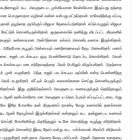
ி கூறினாலும் கூட அவளுடைய முக்கியமான கேள்வியாக இருப்பது தந்தை
கான பொருளாதார வழிகள் என்ன என்பது மட்டும்தான். ராகேஷிற்க்கு எப்படி
் குழந்தை ரூபிக்கும் விஜயா தேவைப்படுகிறாள். எப்பொழுதும் விஜயா
கேட்டுக் கொண்டிருக்கிறாள். ஒருவகையில் தனித்து விடப்பட்ட தீவுகளில்
ள். அவளும் உண்மையான அன்பிற்கான ஏக்கம் கொண்டவளாக இருக்கிறாள்.
றது. அதேபோல கபூரும் அன்பையும் மனநிறைவையும் தேடி அலைகிறார். பணம்
இல்லை. கஜல் பாடக்கூடிய ஒரு பெண்ணோடு தொடர்பு கொள்கிறார். அவள்
ிடைக்கக்கூடிய மன சந்தோஷத்தை அவர் பெரிதும் விரும்புகிறார். அதற்காக
் முன் வருகிறார். அந்த கஜல் பாடக்கூடிய ஷம்மின் என்ற பெண்ணிற்கு
் கூறுகிறார். வீட்டில் பெரும் கலவரங்களை செய்து கொண்டிருக்கும்
ிறார்கள். இது குறித்தெல்லாம் அவளுடைய கணவருக்குத் தெரிந்தாலும்
டைய ஆண் நண்பர்களோடான அவளுடைய தொடர்புகள் எப்படிப்பட்டவை, அது
ம் கூடவே இதே போலவே தன் திருமணம் தாண்டி வேறு வகையில் தனக்கான
ிறைய ஆண் தோழர்கள் இருக்கிறார்கள் என்றாலும் கூட தன்னுடைய கணவர்
ய்தி மோகினிக்கு தெரிந்ததும் உடனே கொதித்து எழுந்து விடுகிறாள்.
த்துக் கொண்டு இரவு நேரம் என்று கூட பார்க்காமல் கிளம்பி விடுவாள்.
் பழகுகிறார் என்பதாக அவரை வேவு பார்ப்பாள். அதன் பிறகான கதையை