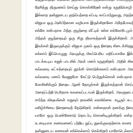
நேசித்து திருமணம் செய்து கொள்கிறேன் என்று உறுதிமொழ
இல்லாத தன்னுடைய குடும்பத்தை எப்படி காப்பாற்றுவது, அதற்
விஜயா ஒரு அன்பிற்கான வழியாக இருக்கிறாளோ அதேபோலத்தான
எங்கே என்பதாக அந்த குழந்தை வீட்டில் உள்ள எல்லோரிடமும் 
அந்தக் குழந்தையும் ஒரு சிறு தீவாகத்தான் இருக்கிறா
இவர்கள் இருவருக்கும் விஜயா மூலம் ஒரு நிறைவு கிடைக்கி
எல்லாம் இப்பொழுது அவருக்கு மிகப்பெரிய மதிப்பாகவே 
பாடக்கூடிய கஜல் பாடலில் அவர் மனம் உருகுகிறார். அதில் க
எவ்வளவு லட்சத்தையும் தூக்கி கொடுக்கலாம் என்பதாக அவர
எவ்வளவு பணம் வேணுமோ கேட்டு பெற்றுக்கொள் என்பதாக அவர
மோகினிக்கும் நிறைய ஆண் தோழர்கள் இருக்கத்தான் செய்க
அதைப்பற்றி பெரிதாக கவலைப்படாமல் இருக்கிறார். அவளு
சார்ந்த விஷயங்கள் எதுவும் நாவலில் வரவில்லை. கபூரு
மகிழ்ச்சியை நிறைவைத் தேடுகிறார். என்னதான் தனக்கு ந
யாரோ ஒரு பெண்ணோடு தொடர்பு கொண்டிருக்கிறார் என்ற செ
உடனடியாக கணவனைப் பற்றிய துப்பு துலக்குவதற்காக காரை எடு
தன்னுடைய கணவன் எங்கெல்லாம் செல்கிறார் யாரோடெல்லாம