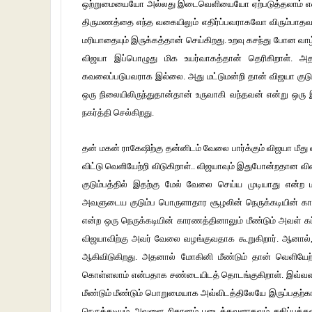
ஒற்றுமையையோ அல்லது இடைவெளியையோ ஏற்படுத்தலாம் என்பது 
திருமணத்தை எந்த வகையிலும் எதிர்ப்பவராகவோ விரும்பாதவர
மரியாதையும் இருக்கத்தான் செய்கிறது. உறவு கசந்து போன 
விஜயா இப்பொழுது மிக உயர்வாகத்தான் தெரிகிறாள். 
கவலைப்படுபவராக இல்லை. அது மட்டுமன்றி தான் விஜயா குடும
ஒரு நிலையிலிருந்துதான்தான் உருவாகி வந்தவன் என்று ஒரு இடத
நகர்த்தி செல்கிறது.
தன் மகன் ராகேஷிற்கு தன்னிடம் வேலை பார்க்கும் விஜயா ம
விட்டு வெளியேற்றி விடுகிறாள்.. விஜயாவும் இதுபோன்றதான 
குடும்பத்தில் இதற்கு மேல் வேலை செய்ய முடியாது என்ற 
அவளுடைய குடும்ப பொருளாதார சூழலின் நெருக்கடியின் க
என்ற ஒரு நெருக்கடியின் காரணத்தினாலும் மீண்டும் அவள்
விஜயாவிற்கு அவர் வேலை வழங்குவதாக கூறுகிறார். ஆனா
ஆகிவிடுகிறது. அதனால் மோகினி மீண்டும் தான் வெளிய
கொள்ளலாம் என்பதாக சண்டையிடத் தொடங்குகிறாள். இவ்வளவு 
மீண்டும் மீண்டும் பொறுமையாக அவ்விடத்திலேயே இருப்பதற
நெருக்கடியும் அவளை நிதானம் படைத்தவளாகவும் சகிப்பு