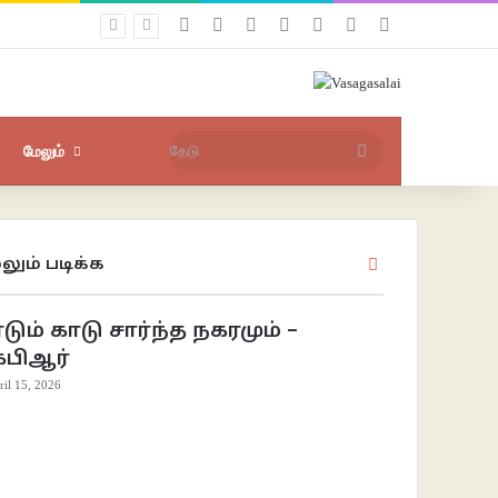
Facebook
X
YouTube
Instagram
புகுபதிகை
சீரற்ற பதிவுகள்
Sidebar
தேடு
மேலும்
லும் படிக்க
Close
டும் காடு சார்ந்த நகரமும் –
ேபிஆர்
ril 15, 2026