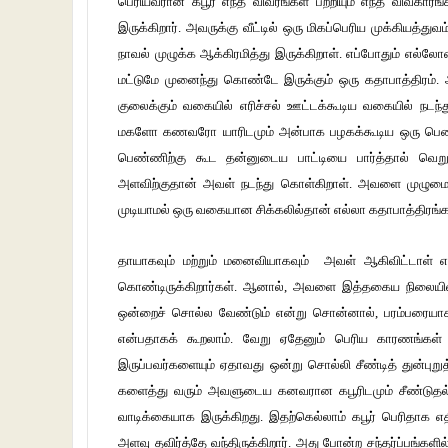
பெரியவரான கபூர் எந்த விவரங்கள் பற்றியும் எந்த விவகாரங
இருக்கிறார். அவருக்கு வீட்டில் ஒரு மிகப்பெரிய முக்கி
நாவல் முழுக்க ஆக்கிரமித்து இருக்கிறாள். எப்போதும் எல்லோரை
மட்டுமே முனைந்து கொண்டே இருக்கும் ஒரு கதாபாத்திரம
குலைக்கும் வகையில் எரிச்சல் ஊட்டக்கூடிய வகையில்
மகளோ கணவரோ யாரிடமும் அன்பாக பழகக்கூடிய ஒரு பெண்ணா
பெண்ணிற்கு கூட தன்னுடைய பாட்டியை பார்த்தால் வெற
அளவிற்குதான் அவள் நடந்து கொள்கிறாள். அவளை முழுமையா
முடியாமல் ஒரு வகையான சிக்கலில்தான் எல்லா கதாபாத்திரங்களு
தாயாகவும் மற்றும் மனைவியாகவும் அவள் ஆகிவிட்டாள் 
கொண்டிருக்கிறார்கள். ஆனால், அவளை இத்தகைய நிலையில்
ஒன்றைச் சொல்ல வேண்டும் என்று சொன்னால், பரம்பரையாக 
என்பதாகக் கூறலாம். வேறு ஏதேனும் பெரிய காரணங்கள் இ
இருப்பவர்களையும் ஏதாவது ஒன்று சொல்லி சீண்டித் துன்புற
களைத்து வரும் அவளுடைய கனவரான கபூரிடமும் சீண்டு
வாடிக்கையாக இருக்கிறது. இதற்கெல்லாம் கபூர் பெரிதாக எ
அளவு தவிர்த்தே வந்திருக்கிறார். அது போன்ற சந்தர்ப்பங்களி