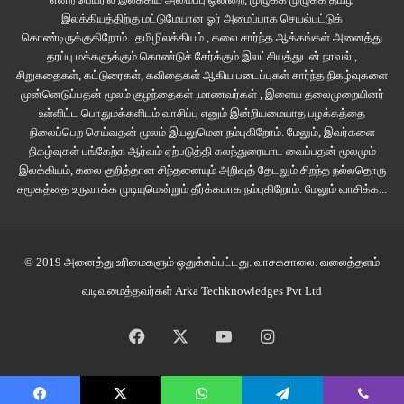
இலக்கியத்திற்கு மட்டுமேயான ஓர் அமைப்பாக செயல்பட்டுக்
கொண்டிருக்குகிறோம்.. தமிழிலக்கியம் , கலை சார்ந்த ஆக்கங்கள் அனைத்து
தரப்பு மக்களுக்கும் கொண்டுச் சேர்க்கும் இலட்சியத்துடன் நாவல் ,
2011ம் ஆண்டு ஜப்பானில் வந்த ஒரு சுனாமியால் அங்கு இருந்த விலாங்குகளின்
சிறுகதைகள், கட்டுரைகள், கவிதைகள் ஆகிய படைப்புகள் சார்ந்த நிகழ்வுகளை
எண்ணிக்கை அதலபாதாளத்துக்கு சரிந்தது. அதே நேரம் அந்த ஊரின் பாரம்பரிய
முன்னெடுப்பதன் மூலம் குழந்தைகள் ,மாணவர்கள் , இளைய தலைமுறையினர்
உணவான உனாஜுவும் பிரபலமாகத் தொடங்கியது. ஜப்பானில் விலாங்குகளை
உள்ளிட்ட பொதுமக்களிடம் வாசிப்பு எனும் இன்றியமையாத பழக்கத்தை
நிலைப்பெற செய்வதன் மூலம் இயலுமென நம்புகிறோம். மேலும், இவர்களை
வளர்க்கும் மீன் பண்ணைகள் தொடங்கப்பட்டன. பண்ணைகளில் வளர்க்க
நிகழ்வுகள் பங்கேற்க ஆர்வம் ஏற்படுத்தி கலந்துரையாட வைப்பதன் மூலமும்
மீன்குஞ்சுகள் வேண்டுமல்லவா? அந்தத் தேவையைப் பூர்த்தி செய்வதற்காகக்
இலக்கியம், கலை குறித்தான சிந்தனையும் அறிவுத் தேடலும் சிறந்த நல்லதொரு
கறுப்பு சந்தை களமிறங்கியது. அமெரிக்காவிலிருந்தும் ஐரோப்பாவிலிருந்தும்
சமூகத்தை உருவாக்க முடியுமென்றும் தீர்க்கமாக நம்புகிறோம்.
மேலும் வாசிக்க...
கண்ணாடி விலாங்குகள் கடத்தி வரப்பட்டன. அவற்றைத் தங்களது
பண்ணைகளில் வளர்த்து இனத்தின் பெயரைக் குறிப்பிடாமல் ஜப்பானிய
விலாங்குகளைப் போலவே விற்கத் தொடங்கினார்கள் பண்ணை முதலாளிகள்.
© 2019 அனைத்து உரிமைகளும் ஒதுக்கப்பட்டது.
வாசகசாலை
. வலைத்தளம்
ஏற்கனவே அழிந்துகொண்டிருக்கும் இனம் என்றாலும் அதை மேலும் மேலும்
வடிவமைத்தவர்கள்
Arka Techknowledges Pvt Ltd
பிடித்து ஐரோப்பிய விலாங்கு இனங்களை ஜப்பானுக்கு அனுப்பும் போக்கு
தொடர்கிறது. பெட்டிகளில் மறைத்து வைக்கப்பட்டும் வேறு இறைச்சியின் பெயரை
Facebook
X
YouTube
Instagram
ஒட்டியும் இந்த மீன்கள் ஜப்பானுக்குக் கடத்தப்படுகின்றன.
ஜப்பானில் விற்கப்படும் விலாங்குகளை மரபணு ஆராய்ச்சிக்கு உட்படுத்திய ஒரு