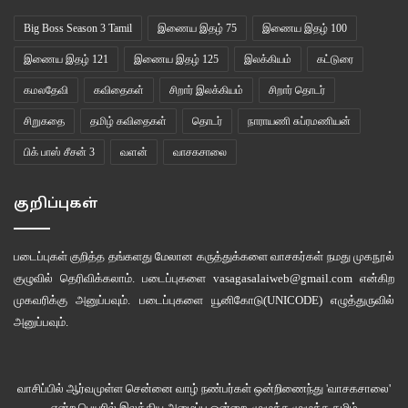
வர்த்தகப் பாதை நம் கண்முன் விரிகிறது. இந்த வர்த்தகத்தின் இறுதி சந்தை
ஜப்பானில் இருக்கிறது. ஹாங்காங் இந்த வர்த்தகத்துக்கான இடைப்பட்ட புள்ளி,
Big Boss Season 3 Tamil
இணைய இதழ் 75
இணைய இதழ் 100
அமெரிக்கா மற்றும் ஐரோப்பிய நாடுகள் சந்தைக்கான விலாங்குகளை வழங்கும்
இணைய இதழ் 121
இணைய இதழ் 125
இலக்கியம்
கட்டுரை
இடங்கள். உலக அளவில் மிக அதிகமாகக் கடத்தப்படும் வன விலங்குகளில்
கமலதேவி
கவிதைகள்
சிறார் இலக்கியம்
சிறார் தொடர்
ஒன்றாக இந்தக் கண்ணாடி விலாங்குகள் மாறியிருக்கின்றன. இந்த
வர்த்தகத்தின் அம்சங்களை விரிவாகப் பார்க்கலாம்.
சிறுகதை
தமிழ் கவிதைகள்
தொடர்
நாராயணி சுப்ரமணியன்
பிக் பாஸ் சீசன் 3
வளன்
வாசகசாலை
குறிப்புகள்
படைப்புகள் குறித்த தங்களது மேலான கருத்துக்களை வாசகர்கள் நமது
முகநூல்
குழுவில்
தெரிவிக்கலாம். படைப்புகளை
vasagasalaiweb@gmail.com
என்கிற
முகவரிக்கு அனுப்பவும். படைப்புகளை
யூனிகோடு(UNICODE)
எழுத்துருவில்
அனுப்பவும்.
வாசிப்பில் ஆர்வமுள்ள சென்னை வாழ் நண்பர்கள் ஒன்றிணைந்து 'வாசகசாலை'
என்ற பெயரில் இலக்கிய அமைப்பு ஒன்றை, முழுக்க முழுக்க தமிழ்