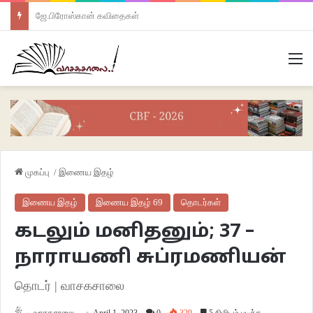
ஜே.பிரோஸ்கான் கவிதைகள்
M
முகப்பு
/
இணைய இதழ்
இணைய இதழ்
இணைய இதழ் 69
தொடர்கள்
கடலும் மனிதனும்; 37 –
நாராயணி சுப்ரமணியன்
தொடர் | வாசகசாலை