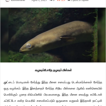
வாசகசாலை
April 1, 2023
0
329
5 நிமிடம் படிக்க
கழுவும்போதே
நழுவும்
மீன்கள்
மு
ட்டைப்
பொடிமாஸ்
சேர்த்து
இந்த
மீனை
சமைப்பது
டென்மார்க்கைச்
சேர்ந்த
ஒரு
வழக்கம்
.
இந்த
இனத்தைச்
சேர்ந்த
சிறிய
மீன்களை
ஆலிவ்
எண்ணெயில்
பொரிக்கும்
முறை
ஸ்பெயினில்
பிரபலமானது
.
இந்த
மீனை
வைத்து
கபிடோன்
ஃப்ரிட்டோ
என்ற
பெயரில்
சமைக்கப்படும்
ஒருவகை
வறுவல்
இத்தாலி
நாட்டின்