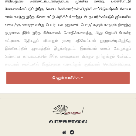
கிறிஸ்துமஸ்
கொண்டாட்டங்களுடைய
முக்கிய
உணவு
.
புகைபோட்டு
வேகவைக்கப்படும்
இந்த
மீனை
டச்சுக்காரர்கள்
விரும்பி
சாப்பிடுவார்கள்
.
சோயா
சாஸ்
கலந்து
இந்த
மீனை
சுட்டு
அரிசிச்
சோற்றுடன்
தயாரிக்கப்படும்
ஜப்பானிய
உணவுக்கு
உனாஜு
என்று
பெயர்
.
பல
நறுமணப்
பொருட்களும்
காரமும்
நிறைந்த
ஒருவகை
நீரில்
இந்த
மீன்களைக்
கொதிக்கவைத்து
,
அது
ஜெல்லி
போன்ற
கட்டியாக
ஆறியதும்
பரிமாறும்
முறை
பதினெட்டாம்
நூற்றாண்டிலிருந்தே
இங்கிலாந்தில்
புழக்கத்தில்
இருக்கிறதாம்
.
இரண்டாம்
உலகப்
போருக்குப்
பின்னான
காலகட்டத்தில்
இந்த
உணவுகளை
விற்கும்
நூற்றுக்கும்
மேற்பட்ட
கடைகள்
லண்டனில்
இருந்ததாக
வரலாற்றுக்
குறிப்புகள்
தெரிவிக்கின்றன
.
நியூசிலாந்தின்
மவோரி
பழங்குடியினர்
இந்த
மீனை
ஒரு
மரபுப்
பொக்கிஷமாகப்
மேலும் வாசிக்க
பார்க்கின்றனர்
.
இது
நீர்நிலைகளைக்
காக்கும்
சக்தியாகப்
போற்றப்படுகிறது
.
நமது
செய்தித்தாள்களில்
குறிப்பிடப்படுவதுபோல
இது
ஒன்றும்
“
அரிய
வகை
வெளிநாட்டு
இனம்
”
அல்ல
!
நீர்நிலைகளில்
நாம்
பார்க்கும்
விலாங்கு
மீன்
(
Eel)
இனம்தான். உலகெங்கும் பல இடங்களில் இது மனித உணவு வரலாற்றோடு பின்னிப்
பிணைந்திருக்கிறது. பண்டைய ஜப்பானில் கல்லறைகளில்கூட இந்த மீனின் பெயர்
வாசகசாலை
குறிப்பிடப்பட்டிருக்கிறதாம். உலகெங்கிலும் 18க்கும் மேற்பட்ட விலாங்கு இனங்கள்
Website
Facebook
உண்டு. நமது நீர்நிலைகளில்
குளிரி, கருங்குளிரி, குழிப்பாம்பு, அணைக்குத்தி,