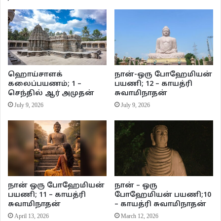
போட்டுக் கொள்ள வேண்டியதுதான்.
ஹொய்சாளக்
நான்-ஒரு போஹேமியன்
கலைப்பயணம்; 1 –
பயணி; 12 – காயத்ரி
செந்தில் ஆர் அமுதன்
சுவாமிநாதன்
July 9, 2026
July 9, 2026
அட்லாண்டிக் கடற்பகுதியில் பெர்முடாவுக்கு அருகில் இருக்கும் ஸர்காஸோ என்ற
நான் ஒரு போஹேமியன்
நான் – ஒரு
பயணி; 11 – காயத்ரி
போஹேமியன் பயணி;10
ஒரு கடலில்தான் இந்த மீன்கள் இனப்பெருக்கம் செய்கின்றன என்று
சுவாமிநாதன்
– காயத்ரி சுவாமிநாதன்
கண்டுபிடித்திருக்கிறார்கள். இவை நன்னீரில் இருந்து கடல்நீருக்கு செல்லும்
April 13, 2026
March 12, 2026