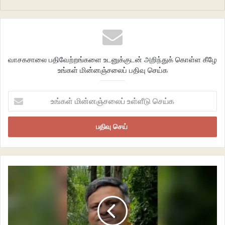
பொரிவிலாங்கு போன்ற பல இனங்கள் காணப்படுகின்றன.
வயலில்
மேயும்
மலங்கு
(விலாங்குகளின் சங்ககாலப் பெயர்)
மீன்களைப்
பிடித்து
நறுக்கி
சமைத்து
புது
நெல்
அரிசிப்
பொங்கலோடு
வயல்
தொழிலாளர்கள்
சாப்பிட்டதாகக்
கூறுகிறது
புறநானூறு
.
வாசகசாலை பதிவேற்றங்களை உடனுக்குடன் அறிந்துக் கொள்ள கீழே
உங்கள் மின்னஞ்சலைப் பதிவு செய்க
உங்கள்
மின்னஞ்சலைப்
உள்ளீடு
செய்க
“வயலில் மேயும் மீனா? கடல்சார்ந்த கட்டுரையில் இந்த மீனுக்கு என்ன வேலை?”
என்று கேட்கிறீர்களா? இது வயலிலும் இருக்கும், ஆற்றிலும் இருக்கும், கடலிலும்
இருக்கும்! கடலில் பிறந்து நன்னீரில் வாழ்ந்து மீண்டும் கடலுக்கே வந்து
இனப்பெருக்கம் செய்யும் மீன் இது.