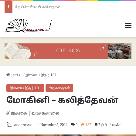
ஜே.பிரோஸ்கான் கவிதைகள்
M
முகப்பு
/
இணைய இதழ் 101
இணைய இதழ் 101
சிறுகதைகள்
மோகினி – கலித்தேவன்
சிறுகதை | வாசகசாலை
வாசகசாலை
November 5, 2024
0
187
7 நிமிடம் படிக்க