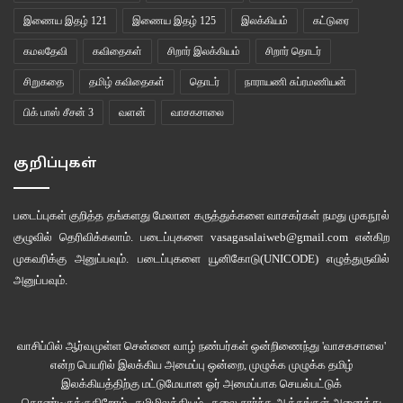
அபிசேக்கின் பார்வையும் நடத்தையும் என்னிடம் விலக்கத்தை காட்டியது. தந்தை
இணைய இதழ் 121
இணைய இதழ் 125
இலக்கியம்
கட்டுரை
இறந்ததில் அவனுக்கு எந்த வித வருத்தமும் இல்லை என தெரிந்தது.
கமலதேவி
கவிதைகள்
சிறார் இலக்கியம்
சிறார் தொடர்
தங்கப்பனுக்கு அவர்கள் இருவரின் உறவும் தெரிந்திருக்குமோ? என்ற எண்ணம்
சிறுகதை
தமிழ் கவிதைகள்
தொடர்
நாராயணி சுப்ரமணியன்
மனதிலோடியது.
பிக் பாஸ் சீசன் 3
வளன்
வாசகசாலை
நான் உடனே, ‘இது எனக்கு தேவையில்லாத விஷயம். எங்கிட்ட ஏன் சொல்ற?’
குறிப்புகள்
என்று கேட்க, ‘இல்ல, உங்ககிட்ட சொல்லனும்னு தோனுச்சி அதான்.’ என்றாள்.
படைப்புகள் குறித்த தங்களது மேலான கருத்துக்களை வாசகர்கள் நமது
முகநூல்
‘சரி, அப்புறம் பார்க்கலாம்’ என்று இறுதி ஊர்வல நிகழ்ச்சிகளில் கலந்து
குழுவில்
தெரிவிக்கலாம். படைப்புகளை
vasagasalaiweb@gmail.com
என்கிற
கொண்டு முற்றும் அவளைத் தவிர்த்து விட்டேன்.
முகவரிக்கு அனுப்பவும். படைப்புகளை
யூனிகோடு(UNICODE)
எழுத்துருவில்
அனுப்பவும்.
அபிசேக்கின் மனைவி என்னிடம் ஏதோ கேட்க வேண்டுமென அருகில் வந்து
ஏதும் போசாமல் போனதன் மூலம் அவர்களின் உறவு அவருக்கும் தெரிந்துவிட்டது
என உறுதியான முடிவுக்கு வந்தேன்.
வாசிப்பில் ஆர்வமுள்ள சென்னை வாழ் நண்பர்கள் ஒன்றிணைந்து 'வாசகசாலை'
என்ற பெயரில் இலக்கிய அமைப்பு ஒன்றை, முழுக்க முழுக்க தமிழ்
அந்நிகழ்விற்கு பிறகு அபிசேக்கின் மனைவி மட்டும் வீட்டில் ஏதாவது பழுது
இலக்கியத்திற்கு மட்டுமேயான ஓர் அமைப்பாக செயல்பட்டுக்
கொண்டிருக்குகிறோம்.. தமிழிலக்கியம் , கலை சார்ந்த ஆக்கங்கள் அனைத்து