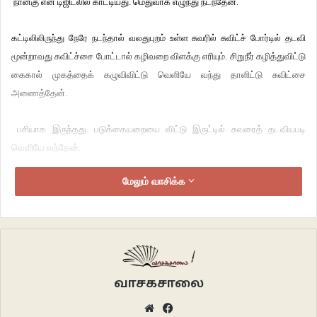
நான்கு என டிஜிடலில் காட்டியது. மெதுவாக எழுந்து நடந்தேன்.
கட்டிலிலிருந்து நேரே நடந்தால் வலதுபுறம் உள்ள சுவரில் சுவிட்ச் போர்டில் தடவி
மூன்றாவது சுவிட்ச்சை போட்டால் கழிவறை விளக்கு எரியும். சிறுநீர் கழித்துவிட்டு
கைகால் முகத்தைக் கழுவிவிட்டு வெளியே வந்து தாளிட்டு சுவிட்சை
அணைத்தேன்.
பசியாக இருந்தது. படுக்கையறையை விட்டு இருட்டில் சுவரைத் தடவியபடி
வெளியே வந்தேன்.
மேலும் வாசிக்க
வலது புறம் திரும்பினால் சமயலறை. அதற்கு எதிரில் இடதுபுறத்தில் இன்னொரு
படுக்கையறை அதை எனது மகள் மட்டும் பயன்படுத்துவாள், நின்ற இடத்திற்கு
எனக்கு முதுகுப் பக்கம் ஹால். அங்கே அம்மா படுத்திருப்பார்கள்.
சமயலறைக்கு கதவுகள் கிடையாது. சமயலறை விளக்கைப் போட்டு பிஸ்கட்
போட்டு வைக்கும் பிளாஸ்டிக் டப்பாவிலிருந்து நான்கைந்து பிஸ்கட்டுகளை
வாசகசாலை
எடுத்துச் சாப்பிட்டு ஒரு டம்ளர் தண்ணீர் குடித்து விட்டு விளக்கை அணைத்தேன்.
Website
Facebook