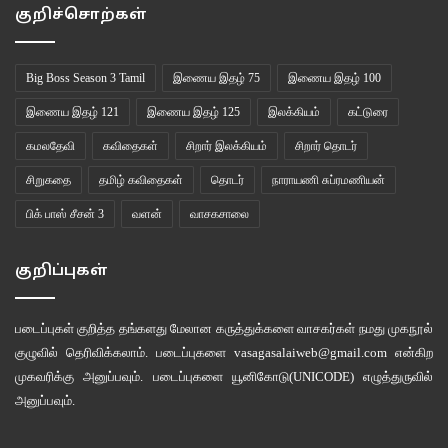
குறிச்சொற்கள்
Big Boss Season 3 Tamil
இணைய இதழ் 75
இணைய இதழ் 100
இணைய இதழ் 121
இணைய இதழ் 125
இலக்கியம்
கட்டுரை
கமலதேவி
கவிதைகள்
சிறார் இலக்கியம்
சிறார் தொடர்
சிறுகதை
தமிழ் கவிதைகள்
தொடர்
நாராயணி சுப்ரமணியன்
பிக் பாஸ் சீசன் 3
வளன்
வாசகசாலை
குறிப்புகள்
படைப்புகள் குறித்த தங்களது மேலான கருத்துக்களை வாசகர்கள் நமது
முகநூல்
குழுவில்
தெரிவிக்கலாம். படைப்புகளை
vasagasalaiweb@gmail.com
என்கிற
முகவரிக்கு அனுப்பவும். படைப்புகளை
யூனிகோடு(UNICODE)
எழுத்துருவில்
அனுப்பவும்.