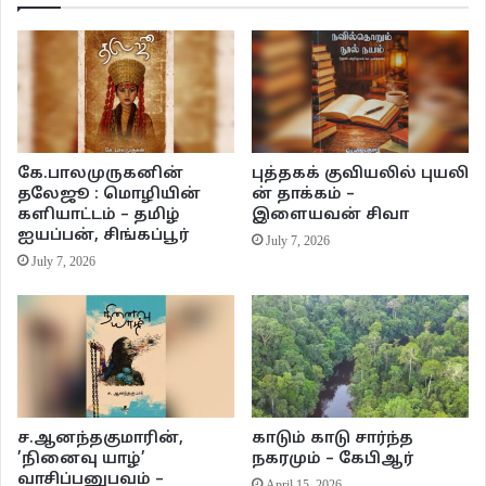
கதையில் சொல்கிறார். காதல் அனுபவங்களை குடும்பச் சூழலில் பகிர்ந்து
கொள்ளும் அனுபவங்களை பல எழுத்தாளர்கள் சொல்லியிருக்கிறார்கள். இந்த
கதையில் ஒரு பெண் அப்படித்தான் தனக்கு ஒரு காதலன் இருந்ததாக
சொல்கிறார் ஒரு ஆணும் அப்படியே சொல்கிறார். குடும்ப நிலையும் குழப்பங்களும்
ஒரு முடிவுக்கு வர இதெல்லாம் வேண்டியிருக்கிறது.
கே.பாலமுருகனின்
புத்தகக் குவியலில் புயலி
தலேஜூ : மொழியின்
ன் தாக்கம் –
களியாட்டம் – தமிழ்
இளையவன் சிவா
ஐயப்பன், சிங்கப்பூர்
July 7, 2026
July 7, 2026
ச.ஆனந்தகுமாரின்,
காடும் காடு சார்ந்த
’நினைவு யாழ்’
நகரமும் – கேபிஆர்
வாசிப்பனுபவம் –
April 15, 2026