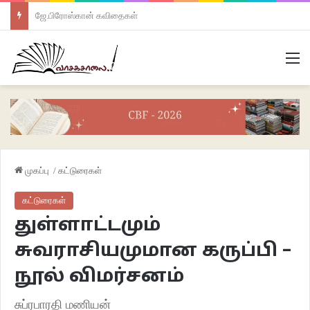
ஜே.பிரோஸ்கான் கவிதைகள்
M
முகப்பு
/
கட்டுரைகள்
கட்டுரைகள்
துள்ளாட்டமும்
சுவராசியமுமான கருப்பி –
நூல் விமர்சனம்
சுப்ரபாரதி மணியன்