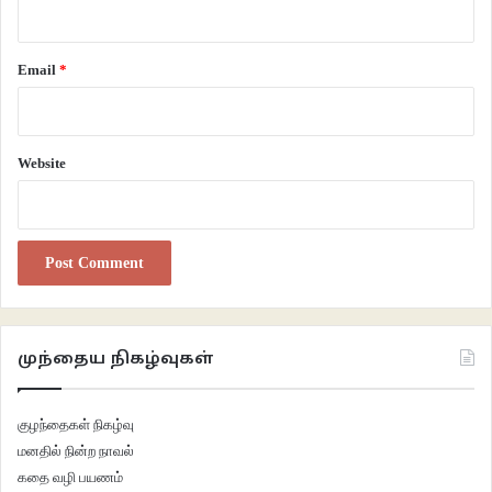
துள்ளாட்டமும் சுவாரசியமும் குறிப்பிடத்தக்கதாக இருக்கிறது.
நூல் :
கருப்பி
Email
*
ஆசிரியர் : அருணா ராஜ்
Website
பதிப்பகம்: வாசகசாலை
விலை: 110 ரூ
.
முந்தைய நிகழ்வுகள்
குழந்தைகள் நிகழ்வு
மனதில் நின்ற நாவல்
கதை வழி பயணம்