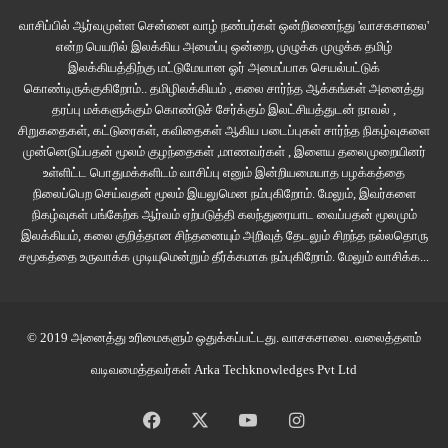
வாசிப்பில் ஆர்வமுள்ள சென்னை வாழ் நண்பர்கள் ஒன்றிணைந்து 'வாசகசாலை'
என்ற பெயரில் இலக்கிய அமைப்பு ஒன்றை, முழுக்க முழுக்க தமிழ்
இலக்கியத்திற்கு மட்டுமேயான ஓர் அமைப்பாக செயல்பட்டுக்
கொண்டிருக்குகிறோம்.. தமிழிலக்கியம் , கலை சார்ந்த ஆக்கங்கள் அனைத்து
தரப்பு மக்களுக்கும் கொண்டுச் சேர்க்கும் இலட்சியத்துடன் நாவல் ,
சிறுகதைகள், கட்டுரைகள், கவிதைகள் ஆகிய படைப்புகள் சார்ந்த நிகழ்வுகளை
முன்னெடுப்பதன் மூலம் குழந்தைகள் ,மாணவர்கள் , இளைய தலைமுறையினர்
உள்ளிட்ட பொதுமக்களிடம் வாசிப்பு எனும் இன்றியமையாத பழக்கத்தை
நிலைப்பெற செய்வதன் மூலம் இயலுமென நம்புகிறோம். மேலும், இவர்களை
நிகழ்வுகள் பங்கேற்க ஆர்வம் ஏற்படுத்தி கலந்துரையாட வைப்பதன் மூலமும்
இலக்கியம், கலை குறித்தான சிந்தனையும் அறிவுத் தேடலும் சிறந்த நல்லதொரு
சமூகத்தை உருவாக்க முடியுமென்றும் தீர்க்கமாக நம்புகிறோம்.
மேலும் வாசிக்க...
© 2019 அனைத்து உரிமைகளும் ஒதுக்கப்பட்டது.
வாசகசாலை
. வலைத்தளம்
வடிவமைத்தவர்கள்
Arka Techknowledges Pvt Ltd
Facebook
X
YouTube
Instagram