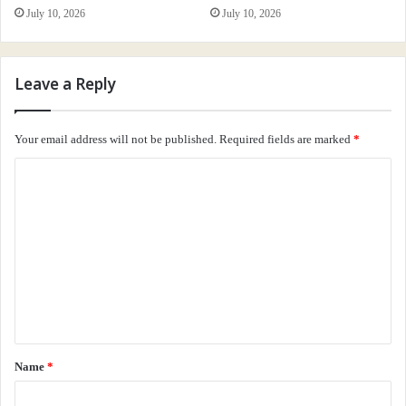
July 10, 2026
July 10, 2026
Leave a Reply
Your email address will not be published.
Required fields are marked
*
C
o
m
m
e
n
t
*
Name
*