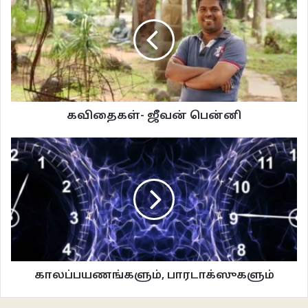
நைல் நீளப் பகலை அத்தனை விரைவாய்
அவள் கடப்பாள்.
************
கவிதைகள்- நுற்பவினைஞன்
தமிழ் கவிதைகள்
கவிதைகள்- ஜீவன் பென்னி
காலப்பயணங்களும், பாரடாக்ஸுகளும்