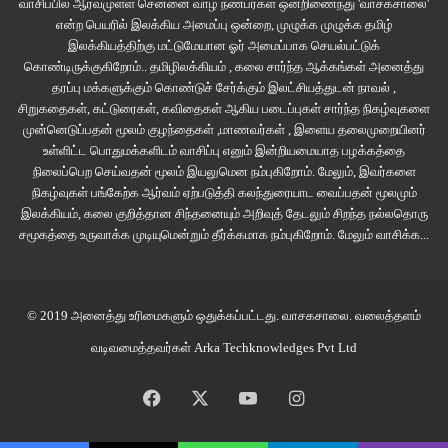
வாசிப்பில் ஆர்வமுள்ள சென்னை வாழ் நண்பர்கள் ஒன்றிணைந்து 'வாசகசாலை'
என்ற பெயரில் இலக்கிய அமைப்பு ஒன்றை, முழுக்க முழுக்க தமிழ்
இலக்கியத்திற்கு மட்டுமேயான ஓர் அமைப்பாக செயல்பட்டுக்
கொண்டிருக்குகிறோம்.. தமிழிலக்கியம் , கலை சார்ந்த ஆக்கங்கள் அனைத்து
தரப்பு மக்களுக்கும் கொண்டுச் சேர்க்கும் இலட்சியத்துடன் நாவல் ,
சிறுகதைகள், கட்டுரைகள், கவிதைகள் ஆகிய படைப்புகள் சார்ந்த நிகழ்வுகளை
முன்னெடுப்பதன் மூலம் குழந்தைகள் ,மாணவர்கள் , இளைய தலைமுறையினர்
உள்ளிட்ட பொதுமக்களிடம் வாசிப்பு எனும் இன்றியமையாத பழக்கத்தை
நிலைப்பெற செய்வதன் மூலம் இயலுமென நம்புகிறோம். மேலும், இவர்களை
நிகழ்வுகள் பங்கேற்க ஆர்வம் ஏற்படுத்தி கலந்துரையாட வைப்பதன் மூலமும்
இலக்கியம், கலை குறித்தான சிந்தனையும் அறிவுத் தேடலும் சிறந்த நல்லதொரு
சமூகத்தை உருவாக்க முடியுமென்றும் தீர்க்கமாக நம்புகிறோம்.
மேலும் வாசிக்க...
© 2019 அனைத்து உரிமைகளும் ஒதுக்கப்பட்டது.
வாசகசாலை
. வலைத்தளம்
வடிவமைத்தவர்கள்
Arka Techknowledges Pvt Ltd
Facebook
X
YouTube
Instagram