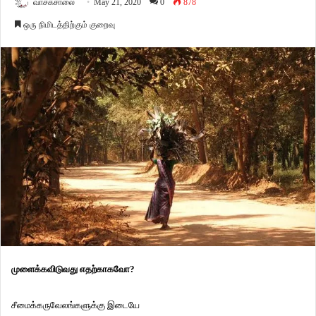
வாசகசாலை
May 21, 2020
0
878
ஒரு நிமிடத்திற்கும் குறைவு
முளைக்கவிடுவது எதற்காகவோ?
சீமைக்கருவேலங்களுக்கு இடையே