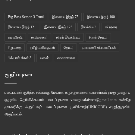
Big Boss Season 3 Tamil
இணைய இதழ் 75
இணைய இதழ் 100
இணைய இதழ் 121
இணைய இதழ் 125
இலக்கியம்
கட்டுரை
கமலதேவி
கவிதைகள்
சிறார் இலக்கியம்
சிறார் தொடர்
சிறுகதை
தமிழ் கவிதைகள்
தொடர்
நாராயணி சுப்ரமணியன்
பிக் பாஸ் சீசன் 3
வளன்
வாசகசாலை
குறிப்புகள்
படைப்புகள் குறித்த தங்களது மேலான கருத்துக்களை வாசகர்கள் நமது
முகநூல்
குழுவில்
தெரிவிக்கலாம். படைப்புகளை
vasagasalaiweb@gmail.com
என்கிற
முகவரிக்கு அனுப்பவும். படைப்புகளை
யூனிகோடு(UNICODE)
எழுத்துருவில்
அனுப்பவும்.