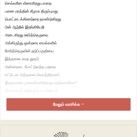
செவ்வனே விரைகிறது பாதை
பனை மரத்தின் கீழாக திரும்புமது
மொட்டைக்கிணற்றை தாண்டுகிறது
பின் ஆற்றில் இறங்கியேறி
அடைகிறது ஊர்த்தெருவை
அங்கிருந்து ஒன்றரை மைல்களில்
சேரித்தெருவின் நடுப்பகுதியை
இத்தனை காத தூரம்
அன்னநடை போட்டுவந்த பறவை
சட்டென அத்தனை ரௌத்திரமாய்
இறகுகளை முளைக்கவிடுவது எதற்காகவோ?
சிலையைச் சுற்றியுள்ள கூண்டைக்
கண்டதாலா!
மேலும் வாசிக்க
************
நைல் நீளப் பகல்