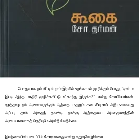
பொதுவாக நம் வீட்டில் நாம் இரவில் உறங்காமல் முழிக்கும் போது, “ஏன்டா
இப்டி ஆந்த மாதிரி முழிச்சுகிட்டு உட்காந்து இருக்க?” என்று கோபிப்பார்கள்.
ஏறத்தாழ நம் அனைவருக்கும் ஆந்தை முதலும் கடைசியுமாய் அறிமுகமாவது
அப்படி தாம். அதைத் தாண்டி நமக்கு ஆந்தையை அபசகுணத்தின்
அடையாளமாகத் தெரியுமே அன்றி வேறில்லை.
இயற்கையின் படைப்பில் கோரமானது என்று எதுவுமே இல்லை.