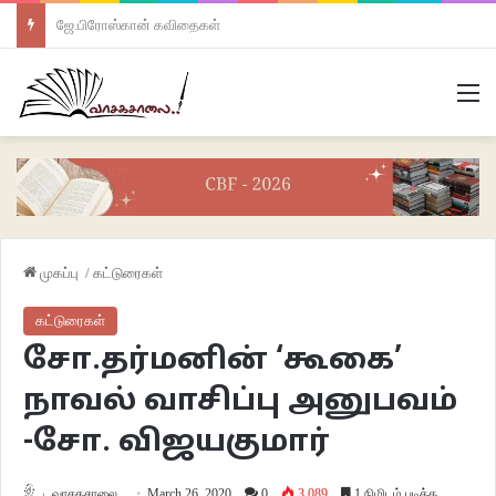
ஜே.பிரோஸ்கான் கவிதைகள்
M
முகப்பு
/
கட்டுரைகள்
கட்டுரைகள்
சோ.தர்மனின் ‘கூகை’
நாவல் வாசிப்பு அனுபவம்
-சோ. விஜயகுமார்
வாசகசாலை
March 26, 2020
0
3,089
1 நிமிடம் படிக்க