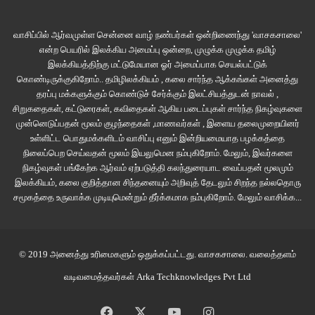
வாசிப்பில் ஆர்வமுள்ள சென்னை வாழ் நண்பர்கள் ஒன்றிணைந்து 'வாசகசாலை'
என்ற பெயரில் இலக்கிய அமைப்பு ஒன்றை, முழுக்க முழுக்க தமிழ்
இலக்கியத்திற்கு மட்டுமேயான ஓர் அமைப்பாக செயல்பட்டுக்
கொண்டிருக்குகிறோம்.. தமிழிலக்கியம் , கலை சார்ந்த ஆக்கங்கள் அனைத்து
தரப்பு மக்களுக்கும் கொண்டுச் சேர்க்கும் இலட்சியத்துடன் நாவல் ,
சிறுகதைகள், கட்டுரைகள், கவிதைகள் ஆகிய படைப்புகள் சார்ந்த நிகழ்வுகளை
முன்னெடுப்பதன் மூலம் குழந்தைகள் ,மாணவர்கள் , இளைய தலைமுறையினர்
உள்ளிட்ட பொதுமக்களிடம் வாசிப்பு எனும் இன்றியமையாத பழக்கத்தை
நிலைப்பெற செய்வதன் மூலம் இயலுமென நம்புகிறோம். மேலும், இவர்களை
நிகழ்வுகள் பங்கேற்க ஆர்வம் ஏற்படுத்தி கலந்துரையாட வைப்பதன் மூலமும்
இலக்கியம், கலை குறித்தான சிந்தனையும் அறிவுத் தேடலும் சிறந்த நல்லதொரு
சமூகத்தை உருவாக்க முடியுமென்றும் தீர்க்கமாக நம்புகிறோம்.
மேலும் வாசிக்க...
© 2019 அனைத்து உரிமைகளும் ஒதுக்கப்பட்டது.
வாசகசாலை
. வலைத்தளம்
வடிவமைத்தவர்கள்
Arka Techknowledges Pvt Ltd
Facebook
X
YouTube
Instagram