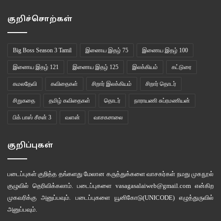
குறிச்சொற்கள்
Big Boss Season 3 Tamil
இணைய இதழ் 75
இணைய இதழ் 100
இணைய இதழ் 121
இணைய இதழ் 125
இலக்கியம்
கட்டுரை
கமலதேவி
கவிதைகள்
சிறார் இலக்கியம்
சிறார் தொடர்
சிறுகதை
தமிழ் கவிதைகள்
தொடர்
நாராயணி சுப்ரமணியன்
பிக் பாஸ் சீசன் 3
வளன்
வாசகசாலை
குறிப்புகள்
படைப்புகள் குறித்த தங்களது மேலான கருத்துக்களை வாசகர்கள் நமது
முகநூல்
குழுவில்
தெரிவிக்கலாம். படைப்புகளை
vasagasalaiweb@gmail.com
என்கிற
முகவரிக்கு அனுப்பவும். படைப்புகளை
யூனிகோடு(UNICODE)
எழுத்துருவில்
அனுப்பவும்.