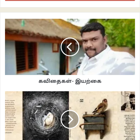
ஒரே சொத்து. அழிந்து வரும் கலையின் கடைசி கலைஞன். அருகாமையிலிருந்த
நான்கைந்து விண்மீன் கூட்டங்களில் கொரல்ல கிரகத்தில்தான் ஒப்பனைக்
கலைஞருக்கான கடைசி வேலை வாய்ப்பு எஞ்சியிருந்தது. அந்த கிரகத்தில்
கொஞ்சமேனும் மனிதர்கள் இருந்தார்கள் என்பதுதான் காரணம். எஞ்சிய
கிரகங்களில் மனிதர்களுக்கும் வேற்றுகிரக வாசிகளுக்கும் பிறந்த கலப்பினங்கள்
வாழ்ந்தன. அங்கெல்லாம் ஒப்பனைக் கலைஞன் என்ற வேலை வாய்ப்பே என்றோ
அழிந்து போயிருந்தது.
இந்த கிரகத்தில் கிடைக்கும் வேலையையாவது தக்க வைத்துக் கொள்ள
வேண்டும் என்ற எண்ணத்தில் சில மணி நேரங்களுக்கு முன்புதான் ராஜனின்
கவிதைகள்- இயற்கை
அறைக்கு அறைத்தோழனாக வந்து சேர்ந்திருந்தான் ராஜேந்திரன். ராஜன் ஒரு
கணிணி மென்பொறியாளனாக வேலையில் இருந்தான். ராஜனும் அதற்கும் ஆறு
மாதங்களுக்கு முன் தான் கொரல்லா கிரகத்திற்கு வந்திருந்தான் எனினும்,
இருவரையும் ஒப்பந்த அடிப்படையில் பணிக்கு அனுப்பியிருந்த நிறுவனம் ஒன்றே
என்ற ஒழுங்கிலும், ராஜனின் அறையில் தங்கிக்கொண்டு பிற்பாடு
பணியிடத்துக்கு மாறிக் கொள்ளலாம் என்ற ஏற்பாட்டிலும் ராஜேந்திரன் ராஜனின்
அறைக்கு அனுப்பப்பட்டிருந்தான்.