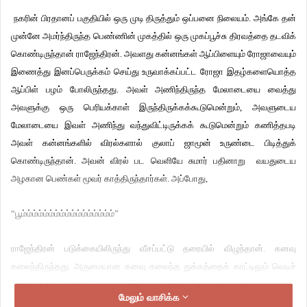
நகரின் பிரதானப் பகுதியில் ஒரு முடி திருத்தும் ஒப்பனை நிலையம். அங்கே தன்
முன்னே அமர்ந்திருந்த பெண்ணின் முகத்தில் ஒரு முகப்பூச்சு திரவத்தை தடவிக்
கொண்டிருந்தான் ராஜேந்திரன். அவளது கன்னங்கள் ஆப்பிளையும் ரோஜாவையும்
இணைத்து இனப்பெருக்கம் செய்து உருவாக்கப்பட்ட ரோஜா இதழ்களையொத்த
ஆப்பிள் பழம் போலிருந்தது. அவள் அணிந்திருந்த மேலாடையை வைத்து
அவளுக்கு ஒரு பெரியக்காள் இருந்திருக்கக்கூடுமென்றும், அவளுடைய
மேலாடையை இவள் அணிந்து வந்துவிட்டிருக்கக் கூடுமென்றும் கணித்தபடி
அவள் கன்னங்களில் விரல்களால் குலாப் ஜாமூன் உருண்டை பிடித்துக்
கொண்டிருந்தான். அவன் விரல் பட வெளியே சுமார் பதினாறு வயதுடைய
அழகான பெண்கள் மூவர் காத்திருந்தார்கள். அப்போது,
“பூம்ம்ம்ம்ம்ம்ம்ம்ம்ம்ம்ம்ம்ம்ம்ம்ம்”
ராஜேந்திரன் படுக்கையிலிருந்து வீசப்பட்டு தரையில் விழுந்தான். கனவு
கலைந்திருந்தது. அருமையான கனவு கலைந்த துக்கத்தைக் காட்டிலும் வெடிச்
சத்தத்தின் விளைவு மோசமாக இருந்தது. இரும்புத் தூண்களால் ஆன அந்தக்
மேலும் வாசிக்க
கட்டிடம் முழுமையாக மொத்தமாக அதிர்ந்தது. அத்தனை அதிர்வு அந்தக்