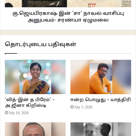
“ராஜேந்திரன், சீக்கிரம் வா. நாம் இங்கிருந்து உடனே போக வேண்டும்” ராஜன்
கு.ஜெயபிரகாஷ் இன் 'சா' நாவல் வாசிப்பு
கத்தினான். ராஜன் அறைத் தோழன். ஒரு நாள் சினேகிதம். நம்பலாமா என்று
அனுபவம்- சரண்யா ஏழுமலை
கூடத் தெரியவில்லை. ஆனால் புதிதாக வந்த இடத்தில் வேறு யாரையும்
தெரியாது. கண்களில் இன்னும் பயணக்களைப்பு எஞ்சியிருந்தது. ஆனாலும்
வேறு வழி இருக்கவில்லை.
தொடர்புடைய பதிவுகள்
ராஜன் இழுத்த இழுப்புக்கு ஓடினான் ராஜேந்திரன். வெளியே நிலைமை இன்னும்
மோசமாக இருந்தது. வான்வெளி மூடப்பட்டிருந்தது. வாகனங்கள்
தங்களுக்கென்று ஒதுக்கப்பட்ட இடைவெளியில் மட்டும் பறக்க இயலும். ஒரு
பாதையிலிருந்து இன்னொரு பாதையை காற்றுதானே பிரிக்கிறது என்று எவரும்
பாதை மாறலாகாது. ஆனால், அங்கே எந்த வாகனமும் தன் பாதையில்
செல்லவில்லை. எங்கே பாதை இருக்கிறதோ அங்கெல்லாம் தாவித்தாவி
‘வித்-இன் த பிரேம்’ –
ஈன்ற பொழுது – யாத்திரி
‘விஷ்க்விஷ்க்’ என்று சப்தமிட்டுக் கடந்தன. கடந்த வேகத்தில் முட்டிக் கொண்டு
அ.ஜீனா கிறிஸ்டி
July 5, 2026
கீழே பறந்து கொண்டிருந்த வாகனங்கள் மீது விழுந்து அவைகளையும் பாதை
July 10, 2026
விலகச் செய்தன.
“இங்கே வா” என்று ராஜன் இழுத்தான். ராஜேந்திரன் தன்னை ராஜனின்