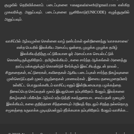
இருந்தது.
குழுவில்
தெரிவிக்கலாம். படைப்புகளை
vasagasalaiweb@gmail.com
என்கிற
முகவரிக்கு அனுப்பவும். படைப்புகளை
யூனிகோடு(UNICODE)
எழுத்துருவில்
“சரி, என்னதான் நடக்கிறது இங்கே, ராஜன்”
அனுப்பவும்.
“தெரியவில்லை. ஆனால் எனக்கு இதுதான் கிடைத்தது” என்று விட்டு ராஜன்
ஒரு காகிதத்தை சட்டைப் பையிலிருந்து உருவி மேஜை மீது பரப்பினான். அதில்
வாசிப்பில் ஆர்வமுள்ள சென்னை வாழ் நண்பர்கள் ஒன்றிணைந்து 'வாசகசாலை'
என்ற பெயரில் இலக்கிய அமைப்பு ஒன்றை, முழுக்க முழுக்க தமிழ்
ஒரு ஓவியம் இருந்தது. ஒரு மரமொன்றின் மீது மழை பொழிவதாகக் காட்சி
இலக்கியத்திற்கு மட்டுமேயான ஓர் அமைப்பாக செயல்பட்டுக்
இருந்தது. மிகவும் இலகுவாக ஒரு காகிதத்தில் நிறங்களேதுமின்றி வெறும்
கொண்டிருக்குகிறோம்.. தமிழிலக்கியம் , கலை சார்ந்த ஆக்கங்கள் அனைத்து
கோடுகளாலேயே வரையப்பட்டிருந்தது.
தரப்பு மக்களுக்கும் கொண்டுச் சேர்க்கும் இலட்சியத்துடன் நாவல் ,
சிறுகதைகள், கட்டுரைகள், கவிதைகள் ஆகிய படைப்புகள் சார்ந்த நிகழ்வுகளை
முன்னெடுப்பதன் மூலம் குழந்தைகள் ,மாணவர்கள் , இளைய தலைமுறையினர்
“நான் ஏன் இந்த இக்கட்டான சூழலில் ஒரு ஓவியத்தைப் பார்த்துக்
உள்ளிட்ட பொதுமக்களிடம் வாசிப்பு எனும் இன்றியமையாத பழக்கத்தை
கொண்டிருக்கிறேன் ராஜன்?”
நிலைப்பெற செய்வதன் மூலம் இயலுமென நம்புகிறோம். மேலும், இவர்களை
நிகழ்வுகள் பங்கேற்க ஆர்வம் ஏற்படுத்தி கலந்துரையாட வைப்பதன் மூலமும்
“ஏனென்றால், இதை நான் பணி புரியும் அரசருக்கு மிக நெருக்கமான அமைச்சர்
இலக்கியம், கலை குறித்தான சிந்தனையும் அறிவுத் தேடலும் சிறந்த நல்லதொரு
நாராயணனின் மேஜையிலிருந்து கண்டெடுத்தேன்”
சமூகத்தை உருவாக்க முடியுமென்றும் தீர்க்கமாக நம்புகிறோம்.
மேலும் வாசிக்க...
“அதனாலென்ன?”