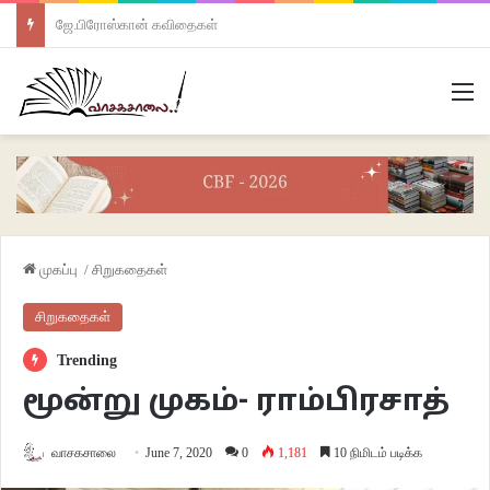
ஜே.பிரோஸ்கான் கவிதைகள்
M
முகப்பு
/
சிறுகதைகள்
சிறுகதைகள்
Trending
மூன்று முகம்- ராம்பிரசாத்
வாசகசாலை
June 7, 2020
0
1,181
10 நிமிடம் படிக்க