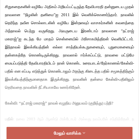
சிறுகதைகளின் வழியே அதிகம் அறியப்பட்டிருந்த தேவிபாரதி தன்னுடைய முதல்
நாவலான “நிழலின் தனிமை”ஐ 2011 இல் வெளிக்கொணர்ந்தார். நாவலில்
தெரிந்த நவீன சொல்லாடலின் வழியே இன்றளவும் வாசகர்களின் கவனத்தை
அந்நாவல் பெற்று வருகிறது. அவருடைய இரண்டாம் நாவலான “நட்ராஜ்
மகராஜ்”ஐ கடந்த மே மாதம் சென்னையில் அசோகமித்திரன் வெளியிட்டார்.
இந்நாவல் இலக்கியத்தின் எல்லா சாத்தியக்கூறுகளையும், புதுமைகளையும்
தன்னகத்தே கொண்டிருக்கிறது. நாவலால் ஈர்க்கப்பட்டு, நாவலை மட்டுமே
மையப்படுத்தி தேவிபாரதியிடம் நான் கொண்ட உரையாடல்/நேர்காணல்/கேள்வி-
பதில் என எப்படி எடுத்துக் கொண்டாலும் அதற்கு கிடைத்த பதில் சமூகத்திற்கும்
இலக்கியத்திற்குமானதாக இருக்கிறது. நாவலின் தன்மை கேள்வி-பதிலிலும்
தெரிவதை நாவலின் நீட்சியாகவே உணர்கிறேன்.
கேள்வி
:
“
நட்ராஜ் மகராஜ்
”
நாவல் எழுதிய அனுபவம் (குறித்து) பற்றி
?
பதில்
: நவை 2003 ஆம் ஆண்டு அக்டோபர் அல்லது நவம்பரில் சந்தித்தேன். ந
என்னும் பெயரையுடைய சத்துணவு அமைப்பாளரை. ந மிகவும் எளிய மனிதர், நல்ல
மேலும் வாசிக்க
இயல்புகளைக்கொண்டவர், பேராசைகளற்றவர். அப்போதே அவர் தான் வெறும்