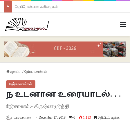
ஜே.பிரோஸ்கான் கவிதைகள்
M
முகப்பு
/
நேர்காணல்கள்
நேர்காணல்கள்
ந உடனான உரையாடல். . .
நேர்காணல்:- கிருஷ்ணமூர்த்தி
வாசகசாலை
December 17, 2018
0
1,113
6 நிமிடம் படிக்க