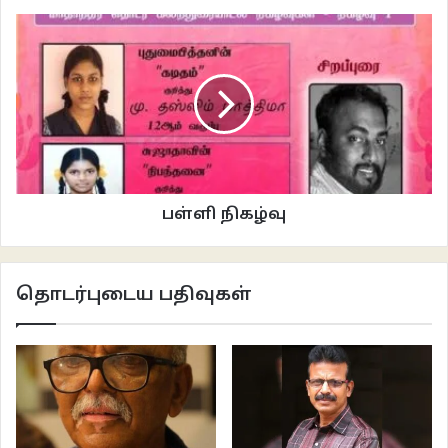
நான் நீண்ட காலமாக எழுதிவரும் நொய்யல் நாவலைத் தொடர்வதுதான் திட்டம்.
ஆனால் உறைவிட முகாமாகச் செயல்பட்டுக்கொண்டிருந்த பதினெட்டாம்
நூற்றாண்டைச் சேர்ந்த அரண்மனை எனக்கு நவைப் பற்றிய நினைவுகளைத்
தூண்டியது. முதல் பகுதியை அங்கே வைத்துத்தான் எழுதினேன். 2014இல்
சென்னை வாழ்க்கையை உதறிவிட்டு சொந்த ஊருக்குத் திரும்பி இரண்டாம்
பகுதியை முடித்தபோது விபத்தில் சிக்கிக்கொண்டேன். மருத்துவமனையில்
இருந்தபோதே இந்த நாவலை எழுதி முடிக்காமல் செத்துவிடக்கூடாது எனத்
தீர்மானித்தேன். மருத்துவமனையிலிருந்து விடுவிக்கப்பட்டு வீட்டுக்குத் திரும்பிய
பள்ளி நிகழ்வு
இரண்டாவது வாரத்தில் தொடங்கி கிட்டத்தட்ட நாற்பத்தைந்து நாள்கள்
பணிபுரிந்து எஞ்சிய இரண்டு பகுதிகளை நிறைவு செய்தேன். உண்மையில் நவைக்
கடைசியாகச் சந்தித்தது 2005 இறுதியில். அதற்குப் பிறகு ந என்ன ஆனார்
தொடர்புடைய பதிவுகள்
என்பது இன்றுவரை எனக்குத் தெரியாது.
கேள்வி
:
இந்நாவலுக்கான களப்பணியைப் பற்றி
?
பதில்
: களப்பணியா? அப்படியெல்லாம் ஒன்றுமில்லை. ந வசித்து வந்த ஓ என்னும்
பெயரையுடைய கிராமம் எனக்கு நன்கு அறிமுகமான ஒன்று. நான் வசித்துவந்த