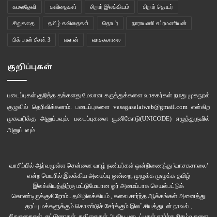
கமலதேவி
கவிதைகள்
சிறார் இலக்கியம்
சிறார் தொடர்
நிர்வாணமாக்கிக்கொள்கிறான். ஒருவகையில் அவன் தன் மீது திணிக்கப்பட்ட
கற்பிதத்தைத் துறக்கவே முயல்கிறான். ஆனால் நிலைமை கைமீறிப்
சிறுகதை
தமிழ் கவிதைகள்
தொடர்
நாராயணி சுப்ரமணியன்
போய்விடுகிறது. நீங்கள் திரும்பிச் செல்ல முடியாதபடி வரலாற்றின் பிடிக்குள்
பிக் பாஸ் சீசன் 3
வளன்
வாசகசாலை
சிக்கிக்கொண்டு விட்டீர்கள் என்பதுதான் அதற்குப் பொருள்.
குறிப்புகள்
கேள்வி
:
தனி மனித தேடலை தவிர்த்து சமூகம் சார்ந்த சில தர்க்கங்களையும்
முன்வைத்திருக்கிறீர்கள்
–
சத்துணவுக் கூட ஊழல்கள்
,
தொகுப்பு வீடு சார்ந்த
அரசியல் என. நாவலின் குறிப்பிட்ட பகுதிக்கு பின்னர் இவை இரண்டும் காணாமல்
படைப்புகள் குறித்த தங்களது மேலான கருத்துக்களை வாசகர்கள் நமது
முகநூல்
குழுவில்
தெரிவிக்கலாம். படைப்புகளை
vasagasalaiweb@gmail.com
என்கிற
போய்விடுகிறதே
?
பெரும் சம்பவங்களின் மெலிதான பின்ணனியாக மட்டுமே
முகவரிக்கு அனுப்பவும். படைப்புகளை
யூனிகோடு(UNICODE)
எழுத்துருவில்
அவற்றை நாவலில் பயன்படுத்தியிருக்கீர்களா
?
அனுப்பவும்.
பதில்
: அவை வாழ்வின் தவிர்க்க முடியாத பகுதிகளாக நிலைபெற்றுவிட்டவை.
சத்துணவு சாப்பிடும் மாணவர்களின் எண்ணிக்கையை உயர்த்திக்காட்டுவது,
வாசிப்பில் ஆர்வமுள்ள சென்னை வாழ் நண்பர்கள் ஒன்றிணைந்து 'வாசகசாலை'
கொஞ்சம் அரிசி பருப்பைத் தனக்காக எடுத்துச் செல்வது, மானியத்தொகையில்
என்ற பெயரில் இலக்கிய அமைப்பு ஒன்றை, முழுக்க முழுக்க தமிழ்
மிச்சம் பிடிப்பது, மீதமாகும் முட்டைகளை மளிகைக்கடைக்குக் கொடுப்பது, ஒரு
இலக்கியத்திற்கு மட்டுமேயான ஓர் அமைப்பாக செயல்பட்டுக்
சத்துணவு அமைப்பாளர் வேறு எப்படியாவது இருப்பதற்கான வாய்ப்பு
கொண்டிருக்குகிறோம்.. தமிழிலக்கியம் , கலை சார்ந்த ஆக்கங்கள் அனைத்து
தரப்பு மக்களுக்கும் கொண்டுச் சேர்க்கும் இலட்சியத்துடன் நாவல் ,
இருக்கிறதா? ஊழல், முறைகேடு பற்றியெல்லாம் சு என்னும் யெரையுடைய
சிறுகதைகள், கட்டுரைகள், கவிதைகள் ஆகிய படைப்புகள் சார்ந்த நிகழ்வுகளை