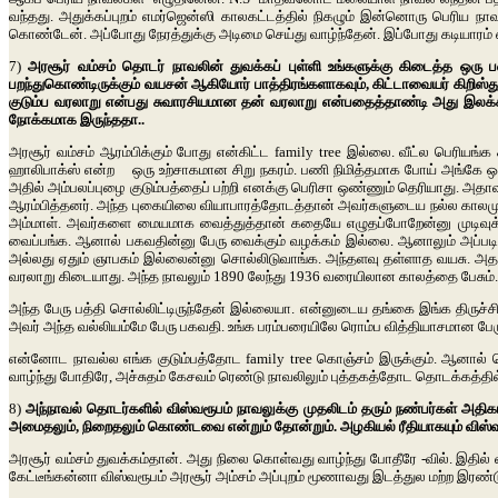
வந்தது. அதுக்கப்புறம் எமர்ஜென்ஸி காலகட்டத்தில் நிகழும் இன்னொரு பெரிய நா
கொண்டேன். அப்போது நேரத்துக்கு அடிமை செய்து வாழ்ந்தேன். இப்போது கடியாரம் எனக
7)
அரசூர் வம்சம் தொடர் நாவலின் துவக்கப் புள்ளி உங்களுக்கு கிடைத்த ஒரு 
பறந்துகொண்டிருக்கும் வயசன் ஆகியோர் பாத்திரங்களாகவும், கிட்டாவையர் கிறிஸ
குடும்ப வரலாறு என்பது சுவாரசியமான தன் வரலாறு என்பதைத்தாண்டி அது இலக
நோக்கமாக இருந்ததா..
அரசூர் வம்சம் ஆரம்பிக்கும் போது என்கிட்ட family tree இல்லை. வீட்ல பெரியங்
ஹாலிபாக்ஸ் என்ற ஒரு உற்சாகமான சிறு நகரம். பணி நிமித்தமாக போய் அங்கே ஒரு 
அதில் அம்பலப்புழை குடும்பத்தைப் பற்றி எனக்கு பெரிசா ஒண்ணும் தெரியாது.
ஆரம்பித்தனர். அந்த புகையிலை வியாபாரத்தோடத்தான் அவர்களுடைய நல்ல காலமும் 
அம்மாள். அவர்களை மையமாக வைத்துத்தான் கதையே எழுதப்போறேன்னு முடிவுக்கு வ
வைப்பங்க. ஆனால் பகவதின்னு பேரு வைக்கும் வழக்கம் இல்லை. ஆனாலும் அப்படியே
அல்லது ஏதும் ஞாபகம் இல்லைன்னு சொல்லிடுவாங்க. அந்தளவு தள்ளாத வயசு. அதனா
வரலாறு கிடையாது. அந்த நாவலும் 1890 லேந்து 1936 வரையிலான காலத்தை பேசும்.
அந்த பேரு பத்தி சொல்லிட்டிருந்தேன் இல்லையா. என்னுடைய தங்கை இங்க திருச்ச
அவர் அந்த வல்லியம்மே பேரு பகவதி. உங்க பரம்பரையிலே ரொம்ப வித்தியாசமான பே
என்னோட நாவல்ல எங்க குடும்பத்தோட family tree கொஞ்சம் இருக்கும். ஆனால் பெ
வாழ்ந்து போதிரே, அச்சுதம் கேசவம் ரெண்டு நாவலிலும் புத்தகத்தோட தொடக்கத்தில் ஃப
8)
அந்நாவல் தொடர்களில் விஸ்வரூபம் நாவலுக்கு முதலிடம் தரும் நண்பர்கள் அத
அமைதலும், நிறைதலும் கொண்டவை என்றும் தோன்றும். அழகியல் ரீதியாகயும் விஸ்வர
அரசூர் வம்சம் துவக்கம்தான். அது நிலை கொள்வது வாழ்ந்து போதீரே -வில். இதில்
கேட்டீங்கன்னா விஸ்வரூபம் அரசூர் அம்சம் அப்புறம் மூணாவது இடத்துல மற்ற இரண்டு