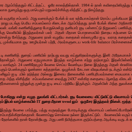
ர ஆரம்பித்ததும் கிட்டத்தட்ட ஓரே காலத்தில்தான். 1984 ல் நான் கவிதையிலிருந்து 
வாக நுழைந்து ஒரு மாபெரும் மறுமலர்ச்சிக்கு வித்திட்டது நிகழ்ந்தது.
வருகிற சம்பளம். அது வரைக்கும் பேங்க் ல் வர உத்யோகம்தான் ரொம்ப முக்கியமா இர
நாலு மடங்கு பெரிய சம்பளம்லாம் கிடைக்க ஆரம்பித்தது. நான் பேங்க் கிளை அதிகாரி
ன். வங்கி கணினித்துறை போதுமென்று தனியார் ஐடி பன்னாட்டு நிறுவனப் பணிக்கு ம
்கு வெளியில் இருந்தவர்கள் பலர் அதன் மீதான பொறாமையில் நிறைய கற்பனை ச
ன்று சேர்ந்தது. அதுவரை நான் எழுதிய கதைகள் எல்லாமுமே ஐ.டி வராத கதைகள்தான்
ித்து, முக்கியமாக ஐடி ஊழியர்கள் பற்றி, அவர்களுடைய work-life balance பிரச்சன
டி கணினித் துறைப் பணியில் நாற்பது வயது எய்துகிறவர்களுக்கு இனி அநேகமாகச் 
 தோன்றும். அதுவரை ஏறுமுகமாக இருந்த வாழ்க்கை சற்று தடுமாறும். இதன்பின்னர் 
ை வாங்கும். 24 மணிநேரமும் வேலை செய்ய வேண்டிய நிலை இருந்தது அதன் deadlines 
ளும் பெண்களும் ஒண்ணா சுத்தறாங்க. ஒழுக்கக் கேடான விஷயங்கள் நடக்கும் என்றெல
ளிலும் ஐ.டி .யில் நடுத்தர அல்லது இளைய நிலைகளில் பணிபுரிபவர்களை மையமாக வை
தராத அந்த விசித்திர சம்பவங்களை வைத்து 24X7 என்கிற கதையை ஆனந்த விகடன் தொகு
்த்தீர்களானால் ஐந்துக்கு மூன்று ஐ.டி யைப் பற்றியே இருக்கும். அதன்பின் அந்த துவ
போகிறது என்று எழுத துவங்கி விட்டார்கள். ஐடி வேலையை விட்டுவிட்டு விவசாயம
d லும் இயல் வாழ்க்கையில் IT துறை மீதான trend லும் ஒருசேர இருந்தவர் நீங்கள். 
 இருந்து வேலை பார்த்து, பத்து வருஷத்துல போரடிக்குது விவசாயம் பண்ணப்போ
பாதிக்கிறாங்கதான். வேணாம்னு சொல்லல நல்லா இருக்கட்டும். . வேலையில் வரும் re
ில நேரங்களில் தான் தோன்றியது. அது பணி நிமித்தமாக குடும்பத்தை அடிக்கடி வருடக்