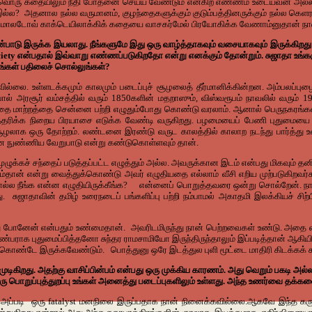
ஒவ்வொரு கதையிலும் நீதி போதனை செய்ய வேண்டும் என்கிற எண்ணம் உடையவன் அல்
 இல்ல? அதனால நல்ல வருமானம், குழந்தைகளுக்கும் குடும்பத்தினருக்கும் நல்ல கெ
டு மொலடோவ் காக்டெயிலாக்கிக் கதையை வாசகர்மேல் பிரயோகிக்க வேணாம்னுதான் ந
்பாடு இருக்க இயலாது. நீங்களுமே இது ஒரு வாழ்த்தாகவும் வசையாகவும் இருக்கிறது என
iety என்பதால் இவ்வாறு எண்ணப்படுகிறதோ என்று எனக்கும் தோன்றும். சுஜாதா உங்களு
 உங்கள் பதிலைச் சொல்லுங்கள்?
்லை. உள்ளடக்கமும் காலமும் படைப்புச் சூழலைத் தீர்மானிக்கின்றன. அம்பலப்புழையு
் அரசூர் வம்சத்தில் வரும் 1850களின் மதறாஸும், விஸ்வரூபம் நாவலில் வரும் 190
ளர்சிதை மாற்றத்தை சென்னை பற்றி எழுதும்போது கொண்டு வரலாம். ஆனால் பெருநகரங்
தரிக்க நிறைய பிரயாசை எடுக்க வேண்டி வருகிறது. பழமையைப் பேணி புதுமையை புக
 சூழலாக ஒரு தோற்றம். லண்டனை இரண்டு வருட காலத்தில் காலாற நடந்து பார்த்து உ
ன்ன நுண்ணிய வேறுபாடு என்று கண்டுகொள்ளவும் தான்.
ுழுக்கச் சந்தைப் படுத்தப்பட்ட எழுத்தும் அல்ல. அவருக்கான இடம் என்பது மிகவு
ும்தான் என்று வைத்துக்கொண்டு அவர் எழுதியதை எல்லாம் வீசி எறிய முற்படுகிறவர்
ல்ல நீங்க என்ன எழுதியிருக்கீங்க? என்னைப் பொறுத்தவரை ஒன்று சொல்றேன். நான
ுஜாதாவின் தமிழ் உரைநடைப் பங்களிப்பு பற்றி நம்பாமல் அகாதமி இலக்கியச் சிற்
்து போனேன் என்பதும் உண்மைதான். அவரிடமிருந்து நான் பெற்றவைகள் உண்டு. அதை
ராக புதுமைப்பித்தனோ சுந்தர ராமசாமியோ இருந்திருந்தாலும் இப்படித்தான் ஆகியிர
கொண்டே இருக்கவேண்டும். பொத்துனு ஒரே இடத்துல புளி மூட்டை மாதிரி கிடக்கக் க
முடிகிறது. அதற்கு வாசிப்பின்பம் என்பது ஒரு முக்கிய காரணம். அது வெறும் பகடி அல
 பொறுப்புத்துறப்பு உங்கள் அனைத்து படைப்புகளிலும் உள்ளது. அந்த உணர்வை தக்
ே அப்படி ஒரு fatalyst மனநிலை இருப்பதாக நான் நினைக்கவில்லை.ஆகவே இந்த கரு