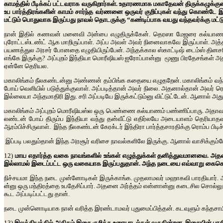
காமத்தில் பீடிக்கப் பட்டவராக வருகிறார்கள். உதாரணமாக மகாதேவன் திருக்கழுக்
உப பார்த்திரங்களின் காமம் சார்ந்த வர்ணனை ஒருவர் குறிப்புகள் வந்து கொண்
மட்டும் பொதுவாக இருப்பது நாவல் தொடருக்கு “கண்டிப்பாக வயது வந்தவர்க்கு மட்டு
நான் இதில் கணவன் மனைவி அன்பை எழுதிருக்கேன். தெரஸா மேஜரை கல்யாணம் பண்
புரோட்டஸ்டண்ட் ஆக மாறிருப்பாள். அப்ப அவள் அவர் நினைவாகவே இருப்பாள். அத்தனை
பயணத்துல அரசர் போனதை எழுதியிருப்பேன். அந்தக்கால ஸ்காட்டிஷ் டைம்ஸ் தினசரிப
எங்கே இருக்கு? அப்புறம் இந்தியா மொரீஷியஸ் ஐரோப்பான்னு மூணு பிரதேசங்கள் அத
ஏன்னே தெரியல.
மகாலிங்கம் நீலகண்டன்னு அண்ணன் தம்பிங்க கதையை எழுதறேன். மகாலிங்கம் வந்து க
போய் வெளியில் படுத்துக்குவாள். அப்படித்தான் அவர் நிலை. அதனால்தான் அவர் ர
இல்லையா அந்தமாதிரி இது. சரி அப்படியே இருக்கட்டும்னு விட்டுட்டேன். ஆனால் அது
மகாலிங்கம் அப்புறம் மொரீஷியஸ்ல ஒரு பெண்ணை கல்யாணம் பண்ணிப்பாரு. அதாவது 
லண்டன் போய் திரும்ப இந்தியா வந்து தன்வீட்டு எதிர்லயே அடையாளம் தெரியாதவ
ஆரம்பிச்சிருவாள். இந்த நீலகண்டன் கேரக்டர் இந்திரா பார்த்தசாரதிக்கு ரொம்ப பிடிச
இப்படி பலதும்தான் இந்த அரசூர் வரிசை நாவல்களிலே இருக்கு. ஆனால் வாசிக்கு
12)
மாய எதார்த்த வகை நாவங்களில் உங்கள் எழுத்துக்கள் தனித்துவமானவை. அ
இல்லாமல் இடைப்பட்ட ஒரு வகையாக இருப்பதுதான். அந்த நடையை எவ்வாறு கைகொண்ட
நிச்சயமா இந்த நடை முன்னோடிகள் இருக்காங்க. முதலாமவர் மஹாகவி பாரதியார். அ
ன்னு ஒரு மந்திரத்தை உபதேசிப்பார். அதனை அர்த்தம் என்னான்னு கடைசில சொல்ல
கூட அப்படிப்பட்டது தான்.
நடை முன்னொடியாக நான் வரித்த இரண்டாமவர் புதுமைப்பித்தன். கடவுளும் கந்தசா
13)
இலக்கியத்தில் அதிகம் இசை குறித்த உரையாடல்கள் வருகின்றன. இசையின் ப