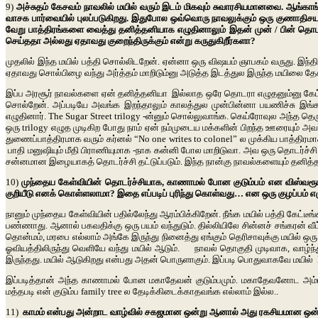
9)
அச்சுதம் கேசவம் நாவலில் மயில் வரும் இடம் மிகவும் சுவாரசியமானவை. ஆங்கா
வாசக பார்வையில் புலப்படுகிறது. இதுபோல ஒவ்வொரு நாவலுக்கும் ஒரு குணாதிச
வேறு பாத்திரங்களை வைத்து தனித்தனியாக எழுதினாலும் இதன் முன் / பின் தொட
செய்ததா அல்லது ஏதாவது குறைந்திருக்கும் என்று கருதுகிறீர்களா?
முதலில் இந்த மயில் பத்தி சொல்லிடறேன். ஏன்னா ஒரு விஷயம் ஞாபகம் வருது. இந
ஏதாவது சொல்பிழை வந்து அர்த்தம் மாறிடும்னு அடுத்த இடத்துல இருந்த மயிலை தே
இப்ப அரசூர் நாவல்களை ஏன் தனித்தனியா இல்லாத ஒரே தொடரா எழுதனும்னு கேட்டீங்
சொல்றேன். அப்படியே அவங்க இறந்தாலும் காலத்துல முன்பின்னா பயணிச்சு இங்க 
எழுதினார். The Sugar Street trilogy -ன்னும் சொல்லுவாங்க. கெய்ரோவுல அந்த தெரு 
ஒரு trilogy எழுத முடிகிற போது நாம் ஏன் நம்முடைய மக்களின் பிறந்த ஊரையும் 
துணைப்பாத்திரமாக வரும் கர்னல் “No one writes to colonel” ல முக்கிய பாத்
பாதி மனுஷியும் மீதி பிராணியுமாக -நாக கன்னி போல மாறிடுவா. அவ ஒரு தொடர்ச்சி
சன்னமான இழையாகத் தொடர்ச்சி தட்டுப்படும். இந்த நான்கு நாவல்களையும் தனித்
10)
முந்தைய கேள்வியின் தொடர்ச்சியாக, காணாமல் போன குடும்பம் என விஸ்வரூபத்
குறியீடு எனக் கொள்ளலாமா? இதை எப்படிப் புரிந்து கொள்வது… என ஒரு குழப்பம்
நானும் முந்தைய கேள்வியின் பதில்லேந்து ஆரம்பிக்கிறேன். நீங்க மயில் பத்தி கேட்ட
பண்ணாது. ஆனால் பகவதிக்கு ஒரு பயம் வந்துடும். தில்லியிலே சின்னச் சங்கரன் வீட்
தொன்மம், மரபை எல்லாம் அங்கே இருந்து நினைத்து ஏங்கும் தெரிசாவுக்கு மயில் ஒரு
ஓவியத்திலிருந்து வெளியே வந்து மயில் ஆடும். நாவல் தொகுதி முடிவாக, வாழ்ந்
இருந்தது. மயில் ஆடுகிறது என்பது அதன் பொருளாகும். இப்படி பொதுவாகவே மயில் 
இப்படித்தான் அந்த காணாமல் போன மகாதேவன் குடும்பமும். மகாதேவனோட அம்மா 
மத்தபடி என் குடும்ப family tree ல தேடிக்கிடைக்காதவங்க எல்லாம் இல்ல..
11)
காமம் என்பது அன்றாட வாழ்வில் சகஜமான ஒன்று ஆனால் அது ரகசியமான ஒன்றா