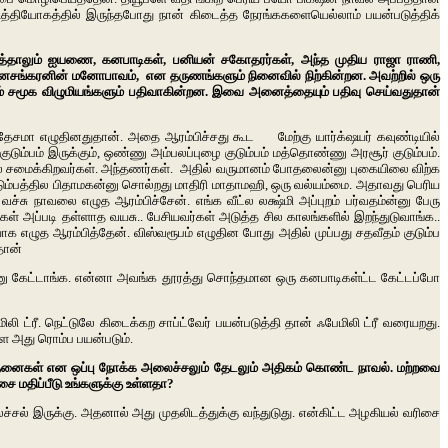
. உத்தியோகத்தில் இருந்தபோது நான் கிடைத்த நேரங்ககளையெல்லாம் பயன்படுத்திக்
பார்த்தாலும் ஐயணை, கனபாடிகள், பனியன் சகோதரர்கள், அந்த முதிய ராஜா ராணி,
ின்னசங்கரனின் மனோபாவம், என தருணங்களும் நினைவில் நிற்கின்றன. அவற்றில் ஒரு
் சமூக விழுமியங்களும் பதிவாகின்றன. இவை அனைத்தையும் பதிவு செய்வதுதான்
 உத்தேசமா எழுதினதுதான். அதை ஆரம்பிச்சது கூட மேற்கு யார்க்‌ஷயர் கவுண்டியில்
ும்பம் இருக்கும், ஒண்ணு அம்பலப்புழை குடும்பம் மத்தொண்ணு அரசூர் குடும்பம்.
ல் சமைக்கிறவர்கள். அந்தணர்கள். அதில் வருமானம் போதலைன்னு புகையிலை விற்க
டும்பத்தில பிதாமகன்னு சொல்றது மாதிரி மாதாமஹி, ஒரு வல்யம்மை. அதாவது பெரிய
ு நாவலை எழுத ஆரம்பிச்சேன். எங்க வீட்ல லக்ஷ்மி அப்புறம் பர்வதம்ன்னு பேரு
் அப்படி தள்ளாத வயசு.. பேசியவர்கள் அடுத்த சில காலங்களில் இறந்துடுவாங்க..
எழுத ஆரம்பித்தேன். விஸ்வரூபம் எழுதின போது அதில் முப்பது சதவீதம் குடும்ப
தான்
றன்னு கேட்டாங்க. என்னா அவங்க தூரத்து சொந்தமான ஒரு கனபாடிகள்ட்ட கேட்டப்போ
்ரீ. நெட்டுலே கிடைக்கற சாப்ட்வேர் பயன்படுத்தி தான் ஃபேமிலி ட்ரீ வரையறது.
ள்ள அது ரொம்ப பயன்படும்.
ட வேதனைகள் என ஒப்பு நோக்க அலைச்சலும் தேடலும் அதிகம் கொண்ட நாவல். மற்றவை
 மதிப்பீடு உங்களுக்கு உள்ளதா?
ச்சல் இருக்கு. அதனால் அது முதலிடத்துக்கு வந்துடுது. என்கிட்ட அழகியல் வரிசை