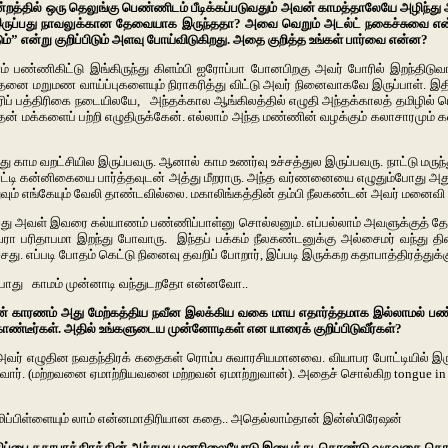
குன்றத்தில் ஒரு தெலுங்கு பெண்ணிடம் பீடிக்கப்படுவதும் அவன் காமத்தாலேயே அழிந
டே இருப்பது நாவலுக்கான தேவையாக இருந்ததா? அவை வெறும் அடல்ட் நகைச்சுவை என்
ம்” என்று குறிப்பிடும் அளவு போய்விடுகிறது. அதை குறித்த உங்கள் பார்வை என்ன?
ணிகிட்டு இங்கிருந்து கிளம்பி ஐரோப்பா போனபிறகு அவர் போரில் இறந்திடுவாரு.
 மறுமண வாய்ப்புகளையும் நிராகரித்து விட்டு அவர் நினைவாகவே இருப்பாள். இதில் க
் பத்திரிகை நடையிலயே, அந்தக்கால ஆங்கிலத்தில் எழுதி அந்தக்காலத் தமிழில் மொழ
ன் மக்களைப் பற்றி எழுதிருக்கேன். எல்லாம் அந்த மண்ணின் வழக்கும் கலாசாரமும் கல
ாம வறட்சியில இருப்பவரு. ஆனால் காம உணர்வு உச்சத்துல இருப்பவரு. நாட்டு மருந்
ெட்டி கன்னிகையை பார்த்தவுடன் அத்து மீறராரு. அந்த வர்ணனையை எழுதும்போது அது 
வும் எங்கேயும் வேலி தாண்டவில்லை. மகாலிங்கத்தின் தம்பி நீலகண்டன் அவர் மனைவி க
அவள் இவரை கல்யாணம் பண்ணிப்பாள்னு சொல்லனும். எப்பல்லாம் அவளுக்குத் தேவையோ
ரா பரிதாபமா இறந்து போவாரு. இந்தப் பக்கம் நீலகண்டனுக்கு அல்சைமர் வந்து தி
்சது. எப்படி போதம் கெட்டு நினைவு தவறிப் போறார், இப்படி இருக்கற கதாபாத்திரத்துக்க
ம்போது காமம் முன்னாடி வந்துடறதோ என்னவோ..
தன் காரணம் அது மேற்கத்திய நவீன இலக்கிய வகை மாய எதார்த்தமாக இல்லாமல் 
ீர்கள். அதில் உங்களுடைய முன்னோடிகள் என யாரைக் குறிப்பிடுவீர்கள்?
வர் எழுதின நவதந்திரக் கதைகள் ரொம்ப சுவாரசியமானவை. வியாபர போட்டியில் இருக
ுவார். (மற்றவனை ஏமாற்றியவனை மற்றவன் ஏமாற்றுவான்). அதைச் சொல்கிற tongue in
மிப்பிள்ளையும் லாம் என்னமாதிரியான கதை.. அதெல்லாம்தான் இன்ஸ்பிரேஷன்
ாதிப்பை கதாபாத்திரத்தின் அச்சமய மனநிலையோடு இயைத்து கொண்டு வருவதை தொடர்ந