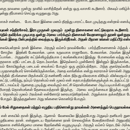
ன்றுகிறது என்றால் அது அந்த கதாபாத்திரங்களின் குரலாக, இயக்கமாக, எதிர்வினை
ிளகு நாவலை மூன்று நாளில் வாசித்தேன் என்று ஒரு வாசகி கூறினார். மிகவும் மகிழ்ச
ன்னு தீர்மானம் செய்து எழுதுவது அது.
மோதலாகச் சண்டை போடவோ இல்லை மனம் திறந்து பாராட்டவோ முடிந்தது என்றால் எனக்
யுவன் சந்திரசேகர், இரா.முருகன் மூவரும் மூன்று திசைகளை காட்டுவதாக கூறினார்
தது. அதில் தவிர்க்க முடியாத ஒன்று அவை பார்க்கும் திசைகள் வேறானாலும் தூண் ஒ
கள் இதை பின்புலத்தில் வைத்தபடி இருக்கிறீர்கள். அதன் மீதான உங்கள் மதிப்பீடு என
ையென்றால் நான் இல்லை. அரசூர் வம்சம் நாவல்லேயே பார்த்தீர்களானால் அந்தக் 
ள் சோழில இறங்கி பேசுவாங்க. புகை உருவமாக ராஜாவோட பேசுவாங்க. அவங்க இரு
்பாங்க.. அதுதவிர கட்டுக்கிழத்தியாக ( சுமங்கலியாக) இறந்து போனவங்க வந்து சுப
ண்குரலாக ஏறிப் பாட்டைத் தொடர்வாங்க. இதெல்லாம் முன்னோர் இன்னும் இருக்காங்
வம் கோயிலுக்கு படையல் வைக்கப் போகும் ஒரு குடும்பத்தோட அந்த குலதெய்வமே வந்த
தாதையோர் சொல்லியிருக்காங்க, அதை வாங்கிக்க என்று கராராகச் சொல்லி அனுப்பும் 
தில் தீபங்களை மிதக்கவிட்டு கண்ணீர் மல்க நிற்பது விவரமாக விரியும். விஸ்வரூபம் 
ட்டு, பகிர்ந்து, நம்பும் தொன்மம் என் மூலம் என் கதாபாத்திரங்களுக்குக் கடத்தப்பட்
ஜான் கிட்டாவய்யர் ஆனதை முடித்து வைக்கும் காட்சி தொன்மங்களை அடிப்படியாக்கி
ப் பரிமாறத் தொன்மங்கள் தேவையாத்தான் இருக்கு. அவை வாழ்க்கையா இருக்கு. என
. தொன்மம் மூலம் அவர்கள் என்னோடு உரையாடுகிறார்கள். அதுக்காக தக்கரீதியா போட
ந்தா போதும். இருந்ததுன்னா அது உங்களை கொண்டு போகும்.
ும் மேல் சிறுகதைகள் மற்றும் எழுதிய பதினொன்று நாவல்கள் அனைத்தும் பெருநாவல்க
காலம் என் கையில் தான் இருக்கு. ஆனால் வேலையில இருந்தபோது அதுவும் தனியார் 
எழுதியவை தான். என்னுடைய நேரங்களை நான் செலவழிக்க மேலதிகாரிகள் அனுமதித்தா
கூடுதலாக சனிக்கிழமை மாலை நேரங்களில் எழுதமுடியும். அரசூர் வம்சம் தொடரில் அச்
யிலெ லுத்தினியகள் = பீரங்கிப் பாடல்கள் என்ற அற்புதமான avant garde படைப்பை