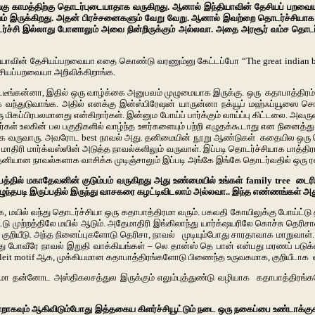
ங்கு காமத்திற்கு தொடர்புடையாதாக வருகிறது. ஆனால் இந்தியாவின் தேசியப் பறவைய
யம் இருக்கிறது. அதன் பிரச்சனைகளும் வேறு வேறு. ஆனால் இவற்றை தொடர்ச்சியாக
ர்ச்சி இல்லாது போனாலும் அவை நின்றிருக்கும் அல்லவா. அதை அரசூர் வம்ச தொடர
்தியாவின் தேசியப்பறவையா எதை கொண்டு வரணும்னு கேட்டப்போ “The great indian 
சியப்பறவையா அறிவிக்கிறாங்க.
கன்னா, இதில் ஒரு வாழ்க்கை அனுபவம் முழுமையாக இருக்கு. ஒரு கதாபாத்திரம் இளமை
வந்துடுவாங்க. அதில் எனக்கு இன்ஸ்பிரேஷன் யாருன்னா நக்யூப் மஹ்ஃப்யூஸை சொல்
மிகப்பிரபலமானது என்கிறார்கள். இன்னும போய்ப் பார்க்கும் வாய்ப்பு கிட்டலை. அவருடை
அவர்கள் உலகின் பல பகுதிகளில் வாழ்ந்த ஊர்களையும் பற்றி எழுதக்கூடாது என நினைத
திரமாக வருவாரு. அவரோட best நாவல் அது. தனிமையின் நூறு ஆண்டுகள் கதையில ஒரு
 மாதிரி மார்க்வஸ்ஸின் அடுத்த நாவல்களிலும் வருவாள். இப்படி தொடர்ச்சியாக பாத்த
தனியான நாவல்களாக வாசிக்க முடிஞ்சாலும் இப்படி அங்கே இங்கே தொடர்வதில் ஒரு ரஸ
தில் மகாதேவனின் குடும்பம் வருகிறது அது உண்மையில் உங்கள் family tree டைரிய
 எழுந்தபடி இருப்பதில் இருந்து வாசகரை கழட்டிவிடலாம் அல்லவா.. இந்த எண்ணங்கள்
ீங்க, மயில் வந்து தொடர்ச்சியா ஒரு கதாபாத்திரமா வரும். பகவதி கோயிலுக்கு போய்ட்ட
டு முற்றத்திலே மயில் ஆடும். அதேமாதிரி இங்கிலாந்து யார்க்‌ஷயரிலே கொச்சு தெரிசா
 குறியீடு. அந்த நினைப்புகளோடு தெரிசா, நாவல் முடியும்போது சாரதாவாக மாறுவாள். பெ
து போவீரே நாவல் இறுதி வாக்கியங்கள் – லெ தான்ஸ் தெ பான் என்பது மரணப் படுக்க
leit motif ஆக, முக்கியமான கதாபாத்திரங்களோடு பிணைந்த உருவகமாக, குறியீடாக எ
தன்னோட அஸ்திகலசத்துல இருக்கும் எலும்புத்துண்டு வழியாக கதாபாத்திரங்களோட
கவும் ஆகிவிடும்போது இத்தகைய கிளர்ச்சியூட்டும் நடை ஒரு நகைப்பை உண்டாக்கு