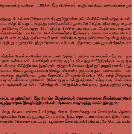
சிறுகதைக்கு வந்தேன். 1984 ன் இறுதியில்தான் ராஜீவ்காந்தியும் கணினியாக்கமும்
ுந்தது. பேங்க் மாப்பிள்ளைதான் வேணும்னு எல்லாருமே பேசிக்கொண்டிருந்த காலம்.
யாக ஏழெட்டு வருடம் இருந்து, வங்கி கணினித்துறையில் அடுத்த பதினைந்து வருடம்
ாறினேன். அப்பொழுது 1984 லிருந்து 1999 ல் டாட்காம் bust ஆகும் வரைக்குமான
ெய்துகொண்டு பலவிதமாக பேசிக்கொண்டும் இருந்தனர். அதை அவ்வாறே சிலபேர்
. என் எழுத்து தனியாகவும் நான் பணிபுரியும் துறை தனியாகவும்தான் இருந்தது.
ைகள் பற்றி, ஐ.டி துறையில் இருக்கிறவனாக சரியான புரிதலைத் தருவது என் நோக்கமாக
சந்திக்க வேண்டிய தேக்க நிலை, பணி நிரந்தரம் குறித்த கவலைகள் ஏற்பட்டு ஒரு
நான் என்னவாகப் போகிறேன் என்கிற குழப்பமும் வந்து சேர்ந்திருக்கும். அது ஒரு
மிகவும் விசித்திரமாக இருக்கும். பத்துநாள் வேலைய இன்னும் நாலுபேரை சேர்த்து
்லாம் இஷ்டத்துக்கு கற்பனை செய்து, சொல்லி எழுதப்பட்டிருந்த காலங்களில், என்
த்தது எழுதினேன். முதல் இரண்டும், இரண்டும் இந்தியா டுடே தமிழ் இதழிலும்,
ப்புக்காக எழுதினேன். இவ்வாறு ஐ.டி யில் இருந்தாலும் பத்து வருடங்கள் ஏதும்
க்ககால அலைகள் அடங்கிய பின்னர்தான் மூன்றுவிரல் என்கிற ஐ.டி .துறை குறித்த எனது
் செய்ய வருகிறார்கள். இது போன்ற இருத்தலியல் பிரச்சனைகளை இலக்கியவாதிகள்
மூத்த எழுத்தாளராக இதைப்பற்றிய உங்கள் பார்வையை தொகுத்து செல்ல இயலுமா?
றேன் வேறு வேலை பண்ணப்போறேன்னு கிளம்ப நினைக்கறதாகச் சொல்றாங்க. ஆனால்
peatation போரடிக்குதுன்னு சொல்றாங்க. இந்த repeatation எங்கதான் இல்ல? நான்
 கணக்கில் பிரிவதால் ஏற்பட்டது. பழங்கால இலக்கியத்திலேயே வருமே, பொருள் வயின்