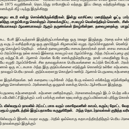
வல் 1975 எழுதினேன். தொடர்ந்து ராமோஜியம் வந்தது. இப்ப மிளகு வந்திருக்கிறது
்குக் கீழ் படிந்து இருக்கிறது
பழைய டைரி என்று சொல்லியிருக்கிறீர்கள். இன்று வாசிப்பை மனதிற்குள் ஓட்டி 
்துவிற்கு மாறும்போது கொள்ளும் அலைக்கழிப்பு , சபலமும் வெள்ளந்தியும் கொண்ட ச
்கியமாகவும் ஆவணமாகவும் ஆகும் தருணங்கள் நிகழ்கின்றன. தலைமுறைக்கு மாறும
க கூட பேசி இப்படித்தான் இருந்திருப்பாங்கன்னு ஒரு image இருந்தது. அதை வச்சு
வருடம் வசித்தபோது ஒரு ஞாயிற்றுக் கிழமையில் எழுத ஆரம்பிச்சதுதான். ரெண்டு குட
 அதாவது கொஞ்சம் தெரியும். எங்கள் தலைமுறையே சமையற்காரர்கள் தான். சைவ சமைய
அரம்பிச்சது நல்ல காலம் இல்லாத காலமும் வர ஆரம்பிச்சது. அந்த அம்பலப்புழை கு
ந்துட்டேன். ஆனால் அவங்க பேரே எனக்குத்தெரியாது. நான் பகவதின்னு பேரு வச்ச
 எழுதி ஆரம்பிச்சேன். சில தகவலுக்காக பெரியவங்களை கூப்டுக் கேப்பேன். அவர்கள
ல் ஒரு சட்டகமாக அந்த இரு குடும்பங்களை எடுத்துக் கொண்டு உள்ளே கற்பனையாக 
 நாவலும் பெரிய நாவல். குடும்பவரலாறு கொஞ்சம் உண்டு. ஆனால் பெருமளவு கற்பனை
ில இருக்கிறவங்க. உன் கதையை படிச்சேன் அந்த பேரு எல்லாம் எங்கேந்து எடுக்கி
ருன்னு சொன்னாராம். அன்னைக்கு ஒருநாள் எனக்கு ரொம்ப ஆச்சரியமா இருந்தது.
ருமளவு கற்பனைதான். கற்பனை மனிதர்களும், அசலானவர்களும் இடம் பெற்ற ஃபேமிலி ட
ேமிலி ட்ரீ இருக்கும். யார் யார்க்கு என்ன உறவு என்று குழப்பமில்லாமல் புரிந்து கொ
ிகம். விஸ்வரூபம் நாவலில் அப்பட்டமாக வரும் மகாதேவனின் காமம், கரும்பு தோட்
ூபம் முதலிடத்தில் இருப்பதாகவே கருதுகிறேன். அந்த தொடர்நாவல்கள் குறித்த வரிசை
 விஸ்வரூபம் இரண்டாவதா வருது.. அதில் ஒவ்வொரு கதாபாத்திரத்திற்கும் பெரிய அலை
் நாவல்களும் இருக்கும்