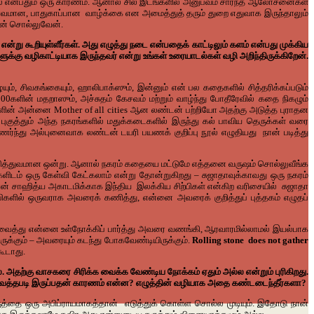
ல என்பதும் ஒரு காரணம். ஆனால் சில இடங்களில் அனுபவம் சார்ந்த ஆலோசனைகள்
ளரவமான, பாதுகாப்பான வாழ்க்கை என அமைத்துத் தரும் துறை எதுவாக இருந்தாலும்
ான் சொல்லுவேன்.
்று கூறியுள்ளீர்கள். அது எழுத்து நடை என்பதைக் காட்டிலும் களம் என்பது முக்கிய
க்கு வழிகாட்டியாக இருந்தவர் என்று உங்கள் உரையாடல்கள் வழி அறிந்திருக்கிறேன்.
ம், சிவகங்கையும், ஹாலிபாக்ஸும், இன்னும் என் பல கதைகளில் சித்தரிக்கப்படும்
0களின் மதறாஸும், அச்சுதம் கேசவம் மற்றும் வாழ்ந்து போதீரேவில் கதை நிகழும்
களின் அன்னை Mother of all cities ஆன லண்டன் பற்றியோ அதற்கு அடுத்த புராதன
ுத்தும் அந்த நகரங்களில் மதுக்கடைகளில் இருந்து கல் பாவிய தெருக்கள் வரை
ணர்ந்து அல்புனைவாக லண்டன் டயரி பயணக் குறிப்பு நூல் எழுதியது நான் படித்து
ம் தனித்துவமான ஒன்று. ஆனால் நகரம் கதையை மட்டுமே எத்தனை வருஷம் சொல்லுவீங்க
களிடம் ஒரு கேள்வி கேட்கலாம் என்று தோன்றுகிறது – சுஜாதாவுக்காவது ஒரு நகரம்
் சாஹித்ய அகாடமிக்காக இந்திய இலக்கிய சிற்பிகள் என்கிற வரிசையில் சுஜாதா
பிகளில் ஒருவராக அவரைக் கணித்து, என்னை அவரைக் குறித்துப் புத்தகம் எழுதப்
 வைத்து என்னை உள்நோக்கிப் பார்த்து அவரை வணங்கி, ஆரவாரமில்லாமல் இயல்பாக
ுக்கும் – அவரையும் கடந்து போகவேண்டியிருக்கும்.
Rolling stone does not gather
ூடாது.
்ல. அதற்கு வாசகரை சிரிக்க வைக்க வேண்டிய நோக்கம் ஏதும் அல்ல என்றும் புரிகிறது.
கவைத்தபடி இருப்பதன் காரணம் என்ன? எழுத்தின் வழியாக அதை கண்டடைந்தீர்களா?
த்தை ஒரு அபிப்ராயமாகத்தான் எடுத்துக் கொள்ள சொல்ல முடியும். இதோடு நான்