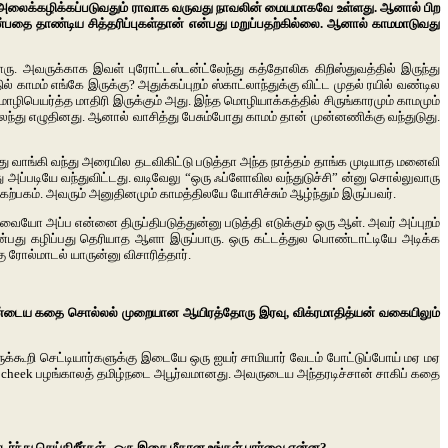
்து அலைக்கழிக்கப்படுவதும் ராவாக வருவது நாவலின் மையமாகவே உள்ளது. ஆனால் பிற
பதை தாண்டிய சித்தரிப்புகள்தான் என்பது மறுப்பதற்கில்லை. ஆனால் காமமாடுவது
 அவருக்காக இவள் புரோட்டஸ்டன்ட்லேந்து கத்தோலிக கிறிஸ்துவத்தில் இருந்து
ாமம் எங்கே இருக்கு? அதுக்கப்புறம் ஸ்காட்லாந்துக்கு விட்ட முதல் ரயில் வண்டில
ிபெயர்த்த மாதிரி இருக்கும் அது. இந்த மொழியாக்கத்தில் சிருங்காரமும் காமமும்
ந்து எழுதினது. ஆனால் வாசித்து பேசும்போது காமம் தான் முன்னணிக்கு வந்துடுது.
து வாங்கி வந்து அரையில தடவிகிட்டு படுத்தா அந்த நாத்தம் தாங்க முடியாத மனைவி
அப்படியே வந்துவிட்டது. வடிவேலு “ஒரு ஃப்ளோவில வந்துடுச்சி” ன்னு சொல்லுவாரு
ற்பகம். அவரும் அனுதினமும் காமத்திலயே யோசிச்சும் ஆழ்ந்தும் இருப்பவர்.
 அப்ப என்னை திருப்திபடுத்துன்னு படுத்தி எடுக்கும் ஒரு ஆள். அவர் அப்புறம்
ன்பது கழிப்பது தெரியாத ஆளா இருப்பாரு. ஒரு கட்டத்துல பொண்டாட்டியே அடிக்க
ு ரோல்மாடல் யாருன்னு விசாரித்தார்.
பண்டைய கதை சொல்லல் முறையான ஆயிரத்தோரு இரவு, விக்ரமாதித்யன் வகையிலும்
்கூறி செட்டியார்களுக்கு இடையே ஒரு ஐயர் சாமியார் வேடம் போட்டுப்போய் மஏ மஏ
 cheek பழங்காலத் தமிழ்நடை அபூர்வமானது. அவருடைய அந்தரடிச்சான் சாகிப் கதை
்து செய்கிறீர்கள். ஒரு இசை மீதான உங்கள் பார்வை என்ன?