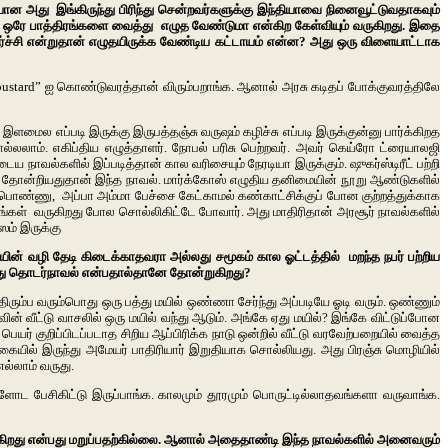
ான அது இங்கிருந்து பிரிந்து சென்றவர்களுக்கு இந்தியாவை நினைவூட்டுவதாகவும்
 ஒரே பாத்திரங்களை வைத்து எழுத வேண்டுமா என்கிற கேள்வியும் வருகிறது. இதை
்ச்சி என்றுதான் எழுதயிருக்க வேண்டிய கட்டாயம் என்ன? அது ஒரு விளையாட்டாக
bustard” ஐ கொண்டுவரத்தான் விரும்பறாங்க. ஆனால் அரசு கடிதப் போக்குவரத்திலே
ல எப்படி இருக்கு இருபத்தஞ்சு வருஷம் கழிச்சு எப்படி இருக்குன்னு பார்க்கிறத
லலாம். எகிப்திய எழுத்தாளர். நோபல் பரிசு பெற்றவர். அவர் கெய்ரோ ட்ரையாலஜி
ய நாவல்களில் இப்படித்தான் கால வரிசையும் நேரடியா இருக்கும். ஷுகர்ஸ்டிரீட் பற்றி
்து தோன்றியதுதான் இந்த நாவல். மார்க்கோஸ் எழுதிய தனிமையின் நூறு ஆண்டுகளில்
 பொண்ணு, அப்பா அம்மா பேச்சை கேட்காமல் கண்காட்சிக்குப் போன குற்றத்துக்காக
ிரங்கள் வருகிறது போல சொல்லிகிட்டே போவார். அது மாதிரிதான் அரசூர் நாவல்களில்
ம் இருக்கு
ின் வழி தேடி கிடைக்காதவரா அல்லது சமூகம் கால ஓட்டத்தில் மறந்த நபர் பற்றிய
 அது தொடர்நாவல் என்பதால்தானே தோன்றுகிறது?
ு திரும்ப வரும்பொது ஒரு பத்து மயில் ஒண்ணா சேர்ந்து அப்படியே ஓடி வரும். ஒண்ணும்
வின் வீட்டு வாசலில் ஒரு மயில் வந்து ஆடும். அங்கே ஏது மயில்? இங்கே விட்டுப்போன
யர் குறிப்பிடப்படாத சிறிய ஆப்பிரிக்க நாடு ஒன்றில் வீட்டு வரவேற்பறையில் வைத்த
ையில் இருந்து அமேயர் பாதிரியார் இறுதியாக சொல்லியது. அது பிரஞ்சு மொழியில்
ல்லாம் வருது.
 பேசிகிட்டு இருப்பாங்க. காலமும் தூரமும் பொருட்டில்லாதவங்களா வருவாங்க.
கிறது என்பது மறுப்பதற்கில்லை. ஆனால் அதைதாண்டி இந்த நாவல்களில் அனைவரும்