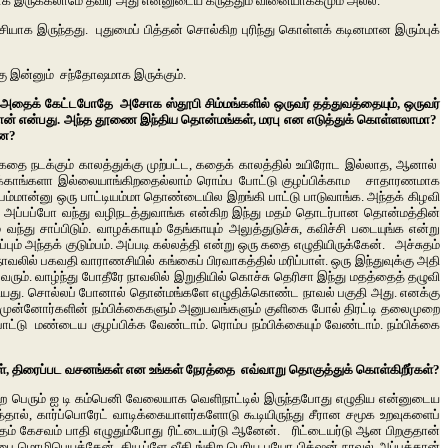
யாக இருக்கலாமே தவிர அது என்னுடைய கருத்தும் வினையாக்கமும் அல்ல.
்சியாக இருந்தது. புதுமைப் பித்தன் சொல்கிற புரிந்து கொள்ளக் கடினமான இரும்புக்
கு இன்னும் சந்தோஷமாக இருக்கும்.
. அதைக் கேட்டபோதே அசோக ஸ்தூபி சிம்மங்களில் ஒருவர் தத்துவத்தையும், ஒருவர்
ன்றுதான் என்பது. அந்த தூணை இந்திய தொன்மங்கள், மரபு என எடுத்துக் கொள்ளலாமா?
்ன?
கதை நடக்கும் காலத்துக்கு முற்பட்ட, கதைக் காலத்தில் உயிரோட இல்லாத, ஆனால்
க்காங்களா இல்லையாங்கிறதைல்லாம் ரொம்ப போட்டு குழப்பிக்காம சாதாரணமாக
்பம்மான்னு ஒரு பாட்டியம்மா தொண்டையில இறங்கி பாட்டு பாடுவாங்க. அந்தக் கிழவி
க, அப்பப்போ வந்து வழிநடத்துவாங்க என்கிற இந்து மதம் தொடர்பான தொன்மத்தின்
ு சாப்பிடும். வாழக்காயும் தேங்காயும் அலுத்துடுச்சு, கவிச்சி படையுங்க என்று
அந்தக் குடும்பம். அப்படி கல்லத்தி என்று ஒரு கதை எழுதியிருக்கேன். அச்சுதம்
நாவலில் பகவதி வாராணசியில் கங்கைப் பிரவாகத்தில் மரிப்பாள். ஒரு இந்துவுக்கு அதி
டு வரும். வாழ்ந்து போதீரே நாவலில் இறுதியில் கொச்சு தெரிசா இந்து மதத்தைத் தழுவி
 எழுதியது. சொல்லப் போனால் தொன்மங்களே எழுதிக்கொண்ட நாவல் பகுதி அது. எனக்கு
் முன்னோர்களின் நம்பிக்கைகளும் அனுபவங்களும் குளிகை போல் திரட்டி தலைமுறை
்டு மண்டைய குழப்பிக்க வேண்டாம். ரொம்ப நம்பிக்கையும் வேண்டாம். நம்பிக்கை
ள், திரைப்பட வசனங்கள் என உங்கள் நேரத்தை எவ்வாறு தொகுத்துக் கொள்கிறீர்கள்?
துறை பெரும் ஐ டி கம்பெனி வேலையாக வெளிநாட்டில் இருந்தபோது எழுதிய என்னுடைய
ல், கார்ப்பொரேட் வாடிக்கையாளர்களோடு கூடியிருந்து சீரான சமூக உறவுகளைப்
சுதம் கேசவம் பாதி எழுதும்போது ரிட்டையர்டு ஆனேன். ரிட்டையர்டு ஆன பிறகுதான்
 மொழிபெயத்தேன். தியூப்ளே வீதி ங்கிற பெரிய பயோ பிக்‌ஷன் நாவல் அப்பத்தான்