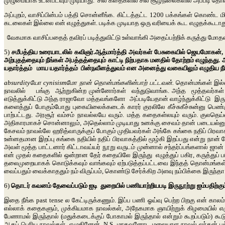
முழுமையாக உடன்படவும் முடியாது. சில கதைகளில் சில சூழ்நிலைகளில் அப்படி தோ
அப்புறம், வாசிப்பின்பம் பத்தி சொன்னீங்க. கிட்டத்தட்ட 1200 பக்கங்கள் கொண்ட ம
கடலைகள் இல்லை என் எழுத்துகள். படிக்க முடியாத ஒரு வரியைக் கூட எழுதக்கூடாது
வேகமாக வாசிப்பதைத் தவிரப் படித்துவிட்டு உள்வாங்கி அதைப்பற்றிக் கருத்து 
5)
சமீபத்திய உரையாடலில் கவிஞர்.ஆத்மார்த்தி அவர்கள் பேசுகையில் ஜெயமோகன், 
அற்புதத்தையும் நீங்கள் அபத்தத்தையும் காட்டி நிற்பதாக மனதில் தோற்றம் எழுந்
யதார்த்தம் மாய யதார்த்தம் பின்நவீனத்துவம் என அனைத்து வகையிலும் எழுதிய நீங்
absurdityயோ cynisismமோ நான் தொன்மங்களின்பாற் பட்டவன்.
தொன்மங்கள் இல்ல
நாவலில் பங்கு ஆற்றுகின்ற முன்னோர்கள் வந்துடுவாங்க. அந்த மூத்தவர்க
எடுத்துக்கிட்டு அந்த ராஜாவோ மத்தவங்களோ அப்படியேதான் வாழ்ந்துக்கிட்டு இருப
களைத்துப் போகும்போது புகையிலைக்கடைக் காரர் குரலிலே கீச்சுகீச்சுன்னு பெ
பாற்பட்டது. அரசூர் வம்சம் நாவல்லயே வரும். மத்த கதைகள்லயும் வரும். குலதெய்
அதிகாரமாகச் சொன்னாலும், அதெல்லாம் முடியாது உனக்கு சைவம் தான் படையல்னு மூ
கேசவம் நாவல்லே ஹரித்வாருக்குப் போகும் முதியவர்கள் அங்கே கங்கை நதிப் பிரவாகத்
உன்னதமான இறப்பு கங்கை நதியில் நதிப் பிரவாகத்தில் மூழ்கி இறப்பது என்று நான் கே
அவள் மூத்த பாட்டனார் கிட்டாவய்யர் நூறு வருடம் முன்னால் சந்தர்ப்பங்களால் 
என் முதல் கதைகளில் ஒன்றான தேர் கதையிலே இருந்து எழுத்துப் பகிர, கருத்து
தலைமுறையாகக் கொடுக்கவும் வாங்கவும் ஏற்படுத்தப்பட்டவை இந்தத் தொன்மங்கள்
வைப்பதும் வைக்காததும் நம் விருப்பம், கொண்டு சேர்க்கிற அளவு நம்பிக்கை இரு
6)
தொடர் கவனம் தேவைப்படும் ஐடி துறையில் பணியாற்றியபடி இருநூற்று ஐம்பதிற்க
இதை நீங்க past tense ல கேட்டிருக்கணும். இப்ப பணி ஓய்வு பெற்ற பிறகு என் 
எல்லாக் கதைகளும், முக்கியமாக நாவல்கள், அநேகமாக ஞாயிற்றுக் கிழமையில் 
பேணாமல் இருந்தால் (மதுக்கடைக்குப் போகாமல் இருந்தால் என்றும் கூறப்படும்) 
ஆகப் பெரிய நாவல்கள் எழுதினேன். N.S மாதவனோட மலையாள நாவல் லந்தன் பத்தேரி