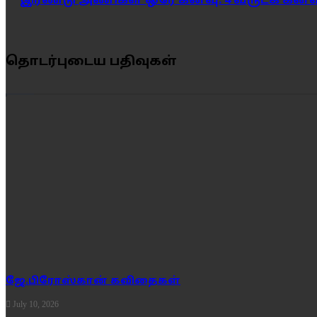
இரண்டு அணிகள் ஒரே கனவு. 4 வருடக் கனவ
தொடர்புடைய பதிவுகள்
ஜே.பிரோஸ்கான் கவிதைகள்
July 10, 2026