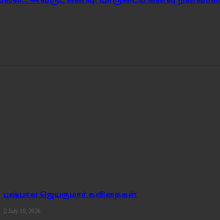
ல்ல... 44 வருட கனவு! யாருடைய கனவு நனவாகப
புஷ்பால ஜெயகுமார் கவிதைகள்
July 10, 2026