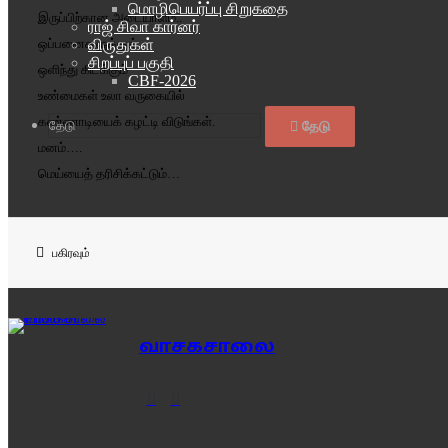
மொழிபெயர்ப்பு சிறுகதை
இருப்பிற்கான அடையாளம்..
ராஜ் சிவா கார்னர்
விருதுகள்
ஒப்பனைகளுக்குள்
சிறப்புப் பகுதி
ஒளிந்து கிடக்கும்
CBF-2026
உண்மைகள் உலா வருகையில்
கண்ணாடியைக் கழட்டி விடுங்கள்.
தேடு
மனம்….
மெய்யைத் தரிசிக்கட்டும்…
பகிரவும்
வாசகசாலை
Website
Facebook