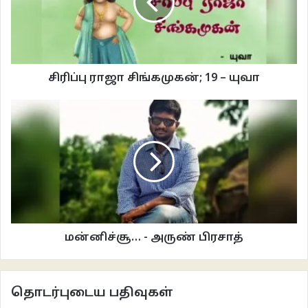
நிறத்தில் பழங்கள் தொங்கின, இடையிடையே கனியாத ஆப்பிள்கள்
இளம்பச்சையாகவும் இருந்தன. அதிகாலைச் சூரியவொளியில் இந்தக் காட்சி
மரத்தின் அழகைக் கூட்டியது. இதுவரை கண்டிராத இந்த அழகிய காட்சி
ரூபியின் மனதில் ஆசையைத் தூண்டியது. மேலும் ரூபிக்கு அதிகமான பசி
சிரிப்பு ராஜா சிங்கமுகன்; 19 – யுவா
வயிற்றைக் கிள்ளியது. மரத்திலிருந்த சிவப்பு ஆப்பிள்கள் ரூபியை
வசியப்படுத்தவே, பழத்தை ருசித்துப்பார்க்க எண்ணியது ரூபி. எட்டி
முன்னிரண்டு கால்களை மரத்தில் ஊன்றி தலை எட்டும்வரை எட்டி ஒரு
ஆப்பிளைப் பற்களால் கடித்து இழுத்தது. பாதிப்பழம் ரூபியின் வாயோடு வந்தது.
நாவில் பழச்சாறு பட்டு இனிப்புச் சுவையை உணர்த்தியது ஆப்பிள். சுவையில்
மகிழ்ந்த ரூபி மீதமுள்ள பாதிப்பழத்தையும் கடித்து இழுக்க
முயற்சித்துக்கொண்டிருந்த வேளை மந்து அங்கே வந்து நின்றது. ரூபியின்
செயலைக் கண்டு மந்து கோபம் கொண்டது. “ஏய் யார் நீ? உன்னை இந்த
வனத்தில் நான் பார்த்ததே இல்லை” என்று தனது குரலை உயர்திக் கேட்டது.
மன்னிச்சூ… - அருண் பிரசாத்
மந்துவை அங்கே எதிர்பார்க்காத ரூபி நிலை தடுமாறி மரத்தில் ஊன்றியிருந்த
கால்களைத் தரையில் ஊன்றியது. அச்சம் கொண்டது. “நானொரு பயணி.
கிழக்குமலைப் பகுதிக்குச் சென்று கொண்டிருக்கிறேன். நேற்று இரவு இந்த
தொடர்புடைய பதிவுகள்
இடத்திற்கு வந்தேன். இருட்டில் தொடர்ந்து பயணிக்க இயலாததால் இங்கேயே