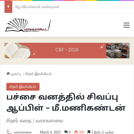
ஜே.பிரோஸ்கான் கவிதைகள்
M
முகப்பு
/
சிறார் இலக்கியம்
சிறார் இலக்கியம்
பச்சை வனத்தில் சிவப்பு
ஆப்பிள் – மீ.மணிகண்டன்
சிறார் கதை | வாசகசாலை
வாசகசாலை
March 4, 2025
0
390
5 நிமிடம் படிக்க