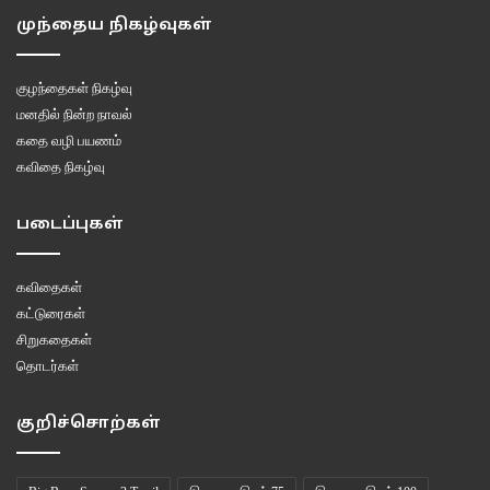
இதை உண்ணலாம் என்பது அப்போது தெரியாது. சில ஆண்டுகளுக்குப் பின்
முந்தைய நிகழ்வுகள்
பறந்துசென்ற வேறு சில பறவைகள் என் பாட்டியிடம் இந்தப்பழத்தின் மகத்துவம்
பற்றிச் சொன்னார்கள். அதன் பிறகு நாங்கள் இதை உண்ணத் தொடங்கினோம்”
குழந்தைகள் நிகழ்வு
என்று ஆப்பிள் மரம் அங்கே வளர்ந்த கதையை ஒரே மூச்சில் சொல்லி முடித்தது
மனதில் நின்ற நாவல்
மந்து. சொல்லியதோடு நிற்கவில்லை தொடர்ந்து ரூபியிடம் ஒரு கேள்வி கேட்டது.
கதை வழி பயணம்
“ஏய்… ரூபி நீதான் இந்த மரத்தை இதற்குமுன் கண்டதில்லை என்று
கவிதை நிகழ்வு
சொல்கிறாய். பின் எப்படி இந்தப் பழம் உண்ணத்தகுந்தது என்று முடிவு செய்து
மரத்தில் எட்டி பழத்தைக் கடித்தாய்?”
படைப்புகள்
“ஹி… ஹீ…” என்று அசடு வழிந்த ரூபி மெல்லச் சொன்னது, “இல்லை.
கவிதைகள்
எனக்கோ பசி வயிற்றைக் கிள்ளியது. ஒரு நம்பிக்கையில் கடித்துவிட்டேன்”
கட்டுரைகள்
என்றது.
சிறுகதைகள்
தொடர்கள்
“சரிதான். தெரியாத பழங்களில் வாய் வைக்காதே. ஒருவேளை அது நஞ்சுச்
செடியாகவோ மரமாகவோ இருந்தால் என்ன செய்திருப்பாய்?”
குறிச்சொற்கள்
“அப்பப்பா…” என்று தன் அறியாமையை எண்ணி அதிர்ந்தது ரூபி.