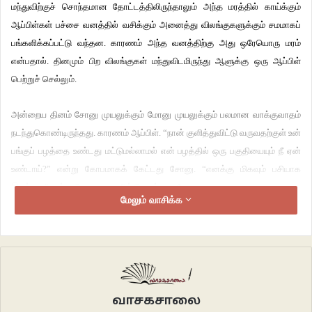
மந்துவிற்குச் சொந்தமான தோட்டத்திலிருந்தாலும் அந்த மரத்தில் காய்க்கும்
ஆப்பிள்கள் பச்சை வனத்தில் வசிக்கும் அனைத்து விலங்குகளுக்கும் சமமாகப்
பங்களிக்கப்பட்டு வந்தன. காரணம் அந்த வனத்திற்கு அது ஒரேயொரு மரம்
என்பதால். தினமும் பிற விலங்குகள் மந்துவிடமிருந்து ஆளுக்கு ஒரு ஆப்பிள்
பெற்றுச் செல்லும்.
அன்றைய தினம் சோனு முயலுக்கும் மோனு முயலுக்கும் பலமான வாக்குவாதம்
நடந்துகொண்டிருந்தது. காரணம் ஆப்பிள். “நான் குளித்துவிட்டு வருவதற்குள் உன்
பங்குப் பழத்தை உண்டது மட்டுமல்லாமல் என் பழத்தில் ஒரு பகுதியையும் நீ ஏன்
உண்டாய்?” என்று கோபமாகக் கேட்டது சோனு. “எனக்கு மிகவும் பசியாக
இருந்தது” என்று மெதுவாக பதில் சொன்னது மோனு.
மேலும் வாசிக்க
“அடடா, இதேபோல் நான் செய்தால் நீ சும்மா விடுவாயா?” என்று கத்தியது
ஏமாற்றமடைந்த சோனு.
“வேண்டுமானால் நாளை நான் மந்துவிடமிருந்து வாங்கி வரும் பழத்தில் ஒரு
பகுதியை உனக்குத் தருகிறேன்” என்று சமாதானம் சொன்னது மோனு.
வாசகசாலை